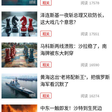
相关
阅读
17578
泽连斯基一夜斩总理又砍防长，
这大戏几个意思？
相关
阅读
17551
马科斯两线溃败：沙拉稳了，南
海牌被东大刺穿
相关
阅读
16590
黄海这出“老将配新王”，把俄罗斯
海军看沉默了
相关
阅读
16274
中东一触即发！沙特到生死边