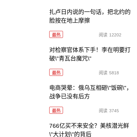
扎卢日内说的一句话，把北约的
脸按在地上摩擦
最热
阅读
12202
对检察官体系下手！李在明要打
破\"青瓦台魔咒\"
最热
阅读
5818
电商哭晕：俄乌互相砸\"饭碗\"，
战争已没有后方
最热
阅读
3745
766亿买不来安全？美核潜光鲜
\"大计划\"的背后