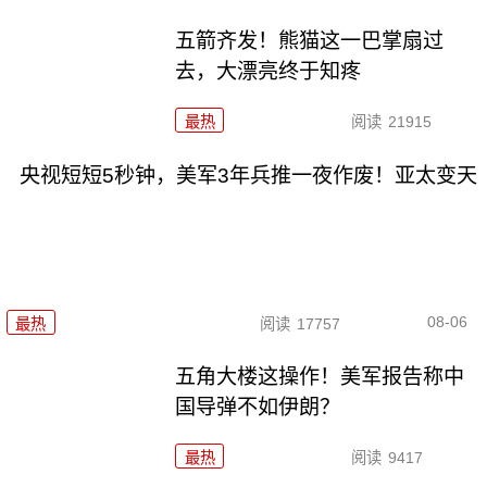
五箭齐发！熊猫这一巴掌扇过
去，大漂亮终于知疼
最热
阅读
21915
央视短短5秒钟，美军3年兵推一夜作废！亚太变天
08-06
最热
阅读
17757
五角大楼这操作！美军报告称中
国导弹不如伊朗？
最热
阅读
9417