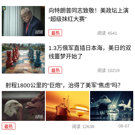
向特朗普同志致敬！美政坛上演
“超级抹红大赛”
最热
阅读
4541
1.3万俄军直插日本海，美日的双
线噩梦开始了
最热
阅读
10219
射程1800公里的“巨炮”，治得了美军“焦虑”吗？
08-07
最热
阅读
12638