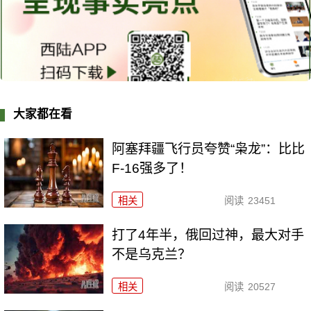
大家都在看
阿塞拜疆飞行员夸赞“枭龙”：比比
F-16强多了！
相关
阅读
23451
打了4年半，俄回过神，最大对手
不是乌克兰？
相关
阅读
20527