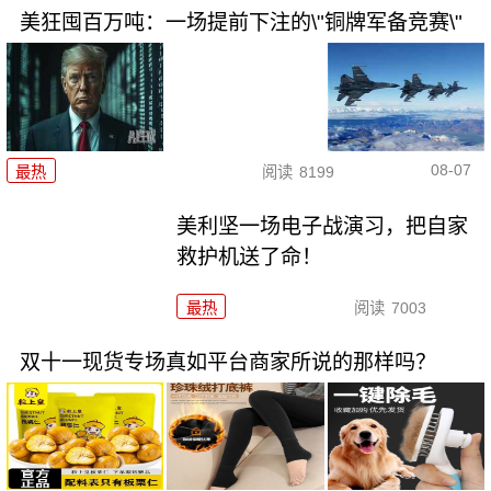
美狂囤百万吨：一场提前下注的\"铜牌军备竞赛\"
08-07
最热
阅读
8199
美利坚一场电子战演习，把自家
救护机送了命！
最热
阅读
7003
双十一现货专场真如平台商家所说的那样吗？