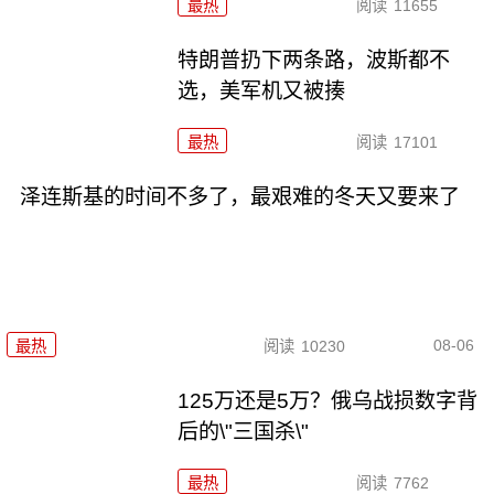
最热
阅读
11655
特朗普扔下两条路，波斯都不
选，美军机又被揍
最热
阅读
17101
泽连斯基的时间不多了，最艰难的冬天又要来了
08-06
最热
阅读
10230
125万还是5万？俄乌战损数字背
后的\"三国杀\"
最热
阅读
7762