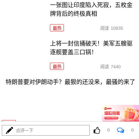
一张图让印度陷入死寂，五枚金
牌背后的终极真相
最热
阅读
10835
上将一封信捅破天！美军五艘驱
逐舰要盖三口锅！
最热
阅读
7440
特朗普要对伊朗动手？最狠的还没来，最骚的来了
08-03
最热
阅读
6041
0
0
点评一下