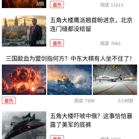
最热
阅读
11613
五角大楼鹰派翘首盼进京，北京
连门缝都没给留
最热
阅读
7662
三国歃血为盟剑指何方？中东大棋有人坐不住了！
最热
阅读
7308
2小时前
五角大楼吓唬中俄？这事恰恰暴
露了美军的底裤