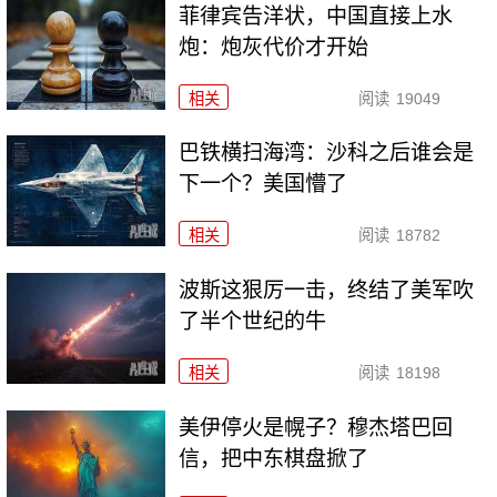
菲律宾告洋状，中国直接上水
炮：炮灰代价才开始
相关
阅读
19049
巴铁横扫海湾：沙科之后谁会是
下一个？美国懵了
相关
阅读
18782
波斯这狠厉一击，终结了美军吹
了半个世纪的牛
相关
阅读
18198
美伊停火是幌子？穆杰塔巴回
信，把中东棋盘掀了