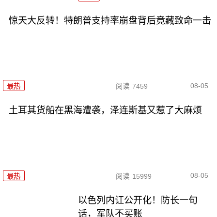
惊天大反转！特朗普支持率崩盘背后竟藏致命一击
08-05
最热
阅读
7459
土耳其货船在黑海遭袭，泽连斯基又惹了大麻烦
08-05
最热
阅读
15999
以色列内讧公开化！防长一句
话，军队不买账