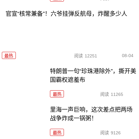
官宣“核常兼备”！六爷挂弹反航母，炸醒多少人
08-04
最热
阅读
12251
特朗普一句“珍珠港除外”，撕开美
国霸权遮羞布
最热
阅读
11265
里海一声巨响，这次差点把两场
战争炸成一锅粥！
最热
阅读
9126