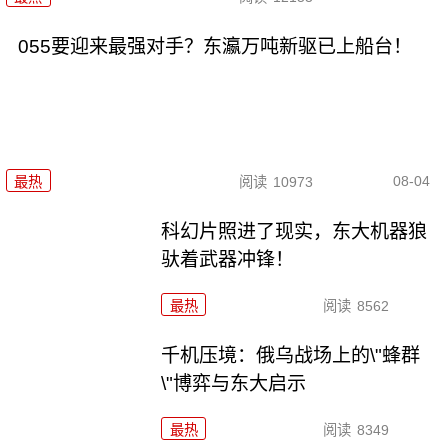
055要迎来最强对手？东瀛万吨新驱已上船台！
08-04
最热
阅读
10973
科幻片照进了现实，东大机器狼
驮着武器冲锋！
最热
阅读
8562
千机压境：俄乌战场上的\"蜂群
\"博弈与东大启示
最热
阅读
8349