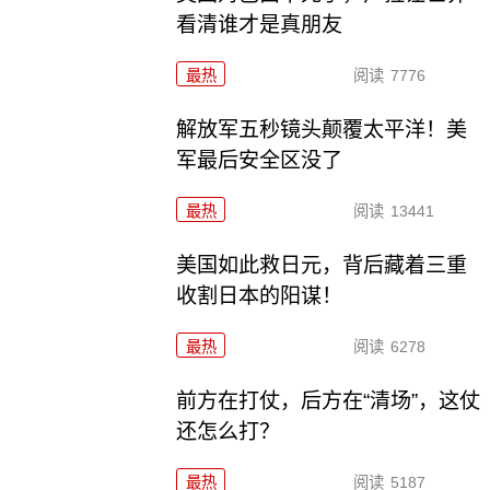
看清谁才是真朋友
最热
阅读
7776
解放军五秒镜头颠覆太平洋！美
军最后安全区没了
最热
阅读
13441
美国如此救日元，背后藏着三重
收割日本的阳谋！
最热
阅读
6278
前方在打仗，后方在“清场”，这仗
还怎么打？
最热
阅读
5187