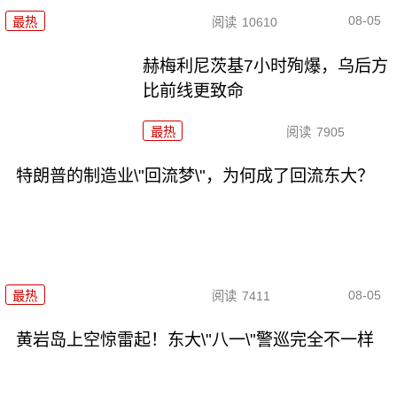
08-05
最热
阅读
10610
赫梅利尼茨基7小时殉爆，乌后方
比前线更致命
最热
阅读
7905
特朗普的制造业\"回流梦\"，为何成了回流东大？
08-05
最热
阅读
7411
黄岩岛上空惊雷起！东大\"八一\"警巡完全不一样