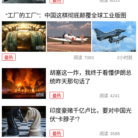
最热
阅读
6033
“工厂的工厂”：中国这棋彻底颠覆全球工业版图
最热
阅读
7083
2小时前
胡塞这一炸，我终于看懂伊朗总
统昨天那句话了
最热
阅读
4241
印度豪赌千亿卢比，要对中国光
伏“卡脖子”？
最热
阅读
3588