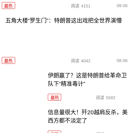
08-06
最热
阅读
4151
五角大楼“罗生门”：特朗普这出戏把全世界演懵
08-06
最热
阅读
4042
伊朗赢了？这是特朗普给革命卫
队下“精准毒计”
最热
阅读
5582
信息量很大！歼20越肩反杀，美
西方都不淡定了