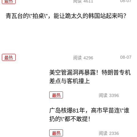
08-07
最热
阅读
4611
青瓦台的\"拍桌\"，能让跪太久的韩国站起来吗？
08-07
最热
阅读
4296
美空管漏洞再暴露！特朗普专机
差点与客机撞上
最热
阅读
3396
广岛核爆81年，高市早苗连\"谁
扔的\"都不敢提！
最热
阅读
2336