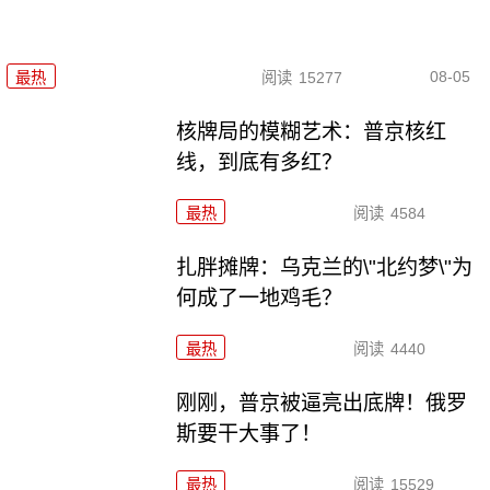
08-05
最热
阅读
15277
核牌局的模糊艺术：普京核红
线，到底有多红？
最热
阅读
4584
扎胖摊牌：乌克兰的\"北约梦\"为
何成了一地鸡毛？
最热
阅读
4440
刚刚，普京被逼亮出底牌！俄罗
斯要干大事了！
最热
阅读
15529