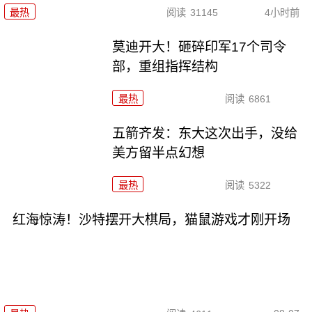
最热
阅读
31145
4小时前
莫迪开大！砸碎印军17个司令
部，重组指挥结构
最热
阅读
6861
五箭齐发：东大这次出手，没给
美方留半点幻想
最热
阅读
5322
红海惊涛！沙特摆开大棋局，猫鼠游戏才刚开场