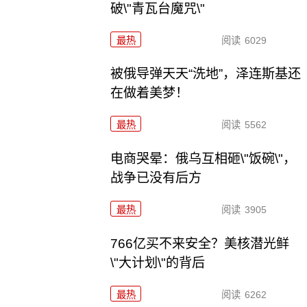
破\"青瓦台魔咒\"
最热
阅读
6029
被俄导弹天天“洗地”，泽连斯基还
在做着美梦！
最热
阅读
5562
电商哭晕：俄乌互相砸\"饭碗\"，
战争已没有后方
最热
阅读
3905
766亿买不来安全？美核潜光鲜
\"大计划\"的背后
最热
阅读
6262