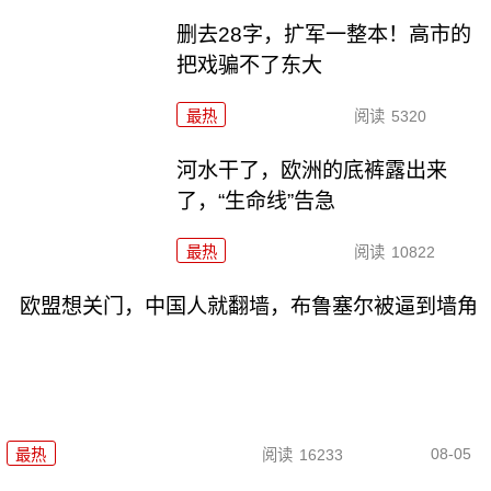
删去28字，扩军一整本！高市的
把戏骗不了东大
最热
阅读
5320
河水干了，欧洲的底裤露出来
了，“生命线”告急
最热
阅读
10822
欧盟想关门，中国人就翻墙，布鲁塞尔被逼到墙角
08-05
最热
阅读
16233