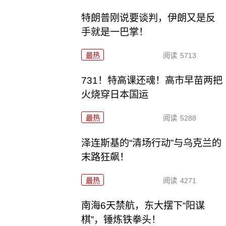
特朗普刚说要谈判，伊朗又是反
手就是一巴掌！
最热
阅读
5713
731！特高课还魂！高市早苗两把
火烧穿日本国运
最热
阅读
5288
泽连斯基的“清场行动”与乌克兰的
末路狂飙！
最热
阅读
4271
南海6天禁航，东大摆下“阳谋
棋”，锤炼铁拳头！