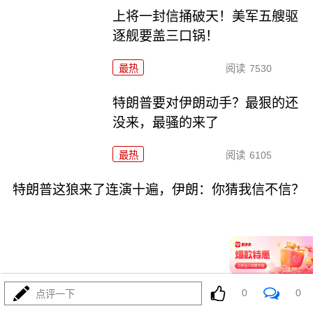
上将一封信捅破天！美军五艘驱
逐舰要盖三口锅！
最热
阅读
7530
特朗普要对伊朗动手？最狠的还
没来，最骚的来了
最热
阅读
6105
特朗普这狼来了连演十遍，伊朗：你猜我信不信？
08-03
最热
阅读
5340
0
0
点评一下