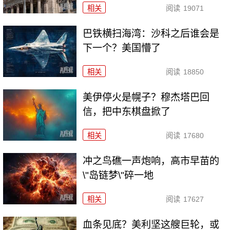
相关
阅读
19071
巴铁横扫海湾：沙科之后谁会是
下一个？美国懵了
相关
阅读
18850
美伊停火是幌子？穆杰塔巴回
信，把中东棋盘掀了
相关
阅读
17680
冲之鸟礁一声炮响，高市早苗的
\"岛链梦\"碎一地
相关
阅读
17627
血条见底？美利坚这艘巨轮，或