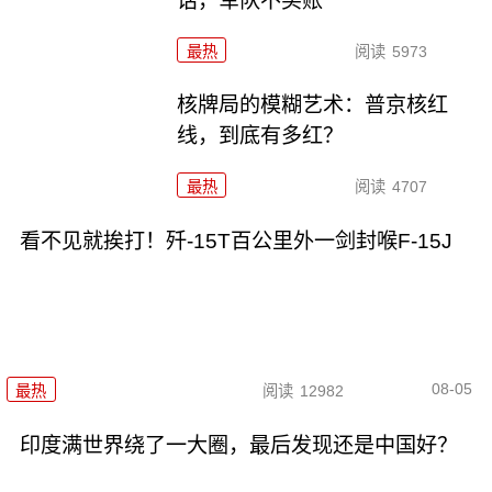
话，军队不买账
最热
阅读
5973
核牌局的模糊艺术：普京核红
线，到底有多红？
最热
阅读
4707
看不见就挨打！歼-15T百公里外一剑封喉F-15J
08-05
最热
阅读
12982
印度满世界绕了一大圈，最后发现还是中国好？