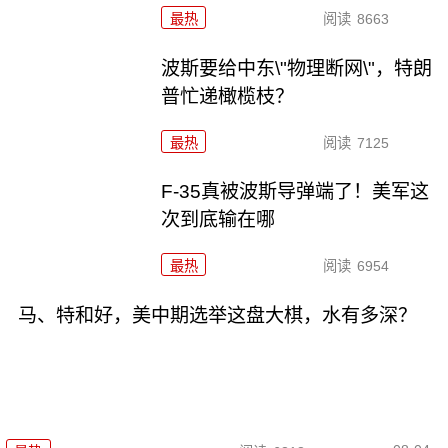
最热
阅读
8663
波斯要给中东\"物理断网\"，特朗
普忙递橄榄枝？
最热
阅读
7125
F-35真被波斯导弹端了！美军这
次到底输在哪
最热
阅读
6954
马、特和好，美中期选举这盘大棋，水有多深？