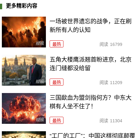
更多精彩内容
一场被世界遗忘的战争，正在刷
新所有人的认知
最热
阅读
16799
五角大楼鹰派翘首盼进京，北京
连门缝都没给留
最热
阅读
11209
三国歃血为盟剑指何方？中东大
棋有人坐不住了！
最热
阅读
11304
“工厂的工厂”：中国这棋彻底颠覆