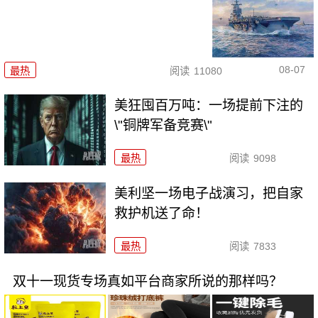
08-07
最热
阅读
11080
美狂囤百万吨：一场提前下注的
\"铜牌军备竞赛\"
最热
阅读
9098
美利坚一场电子战演习，把自家
救护机送了命！
最热
阅读
7833
双十一现货专场真如平台商家所说的那样吗？