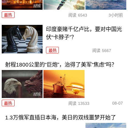
最热
阅读
6543
3小时前
印度豪赌千亿卢比，要对中国光
伏“卡脖子”？
最热
阅读
5667
射程1800公里的“巨炮”，治得了美军“焦虑”吗？
08-07
最热
阅读
13533
1.3万俄军直插日本海，美日的双线噩梦开始了