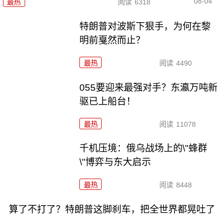
08-04
最热
阅读
6318
特朗普对波斯下狠手，为何在黎
明前戛然而止？
最热
阅读
4490
055要迎来最强对手？东瀛万吨新
驱已上船台！
最热
阅读
11078
千机压境：俄乌战场上的\"蜂群
\"博弈与东大启示
最热
阅读
8448
算了不打了？特朗普这脚刹车，把全世界都晃吐了