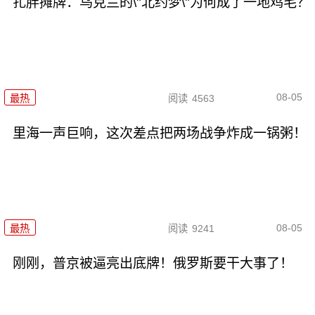
扎胖摊牌：乌克兰的\"北约梦\"为何成了一地鸡毛？
08-05
最热
阅读
4563
里海一声巨响，这次差点把两场战争炸成一锅粥！
08-05
最热
阅读
9241
刚刚，普京被逼亮出底牌！俄罗斯要干大事了！