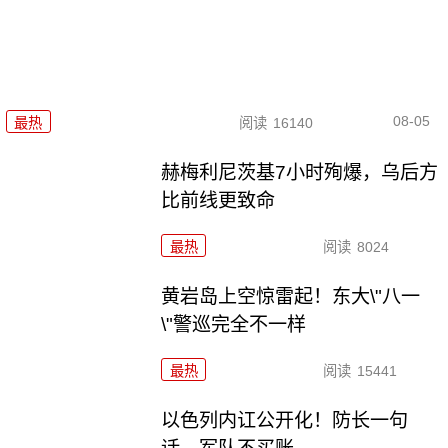
08-05
最热
阅读
16140
赫梅利尼茨基7小时殉爆，乌后方
比前线更致命
最热
阅读
8024
黄岩岛上空惊雷起！东大\"八一
\"警巡完全不一样
最热
阅读
15441
以色列内讧公开化！防长一句