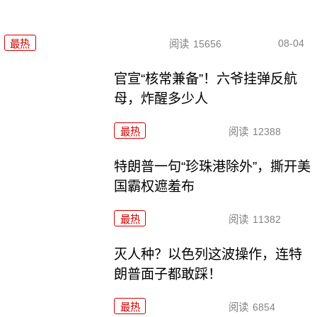
08-04
最热
阅读
15656
官宣“核常兼备”！六爷挂弹反航
母，炸醒多少人
最热
阅读
12388
特朗普一句“珍珠港除外”，撕开美
国霸权遮羞布
最热
阅读
11382
灭人种？以色列这波操作，连特
朗普面子都敢踩！
最热
阅读
6854