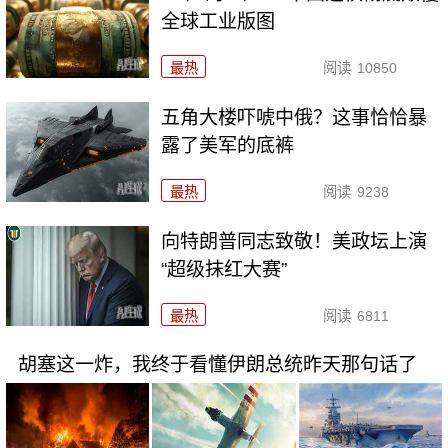
全球工业版图
最热
阅读
10850
五角大楼吓唬中俄？这事恰恰暴
露了美军的底裤
最热
阅读
9238
向特朗普同志致敬！美政坛上演
“超级抹红大赛”
最热
阅读
6811
胡塞这一炸，我终于看懂伊朗总统昨天那句话了