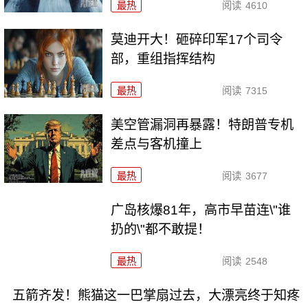
最热
阅读
4610
莫迪开大！砸碎印军17个司令
部，重组指挥结构
最热
阅读
7315
美空管漏洞再暴露！特朗普专机
差点与客机撞上
最热
阅读
3677
广岛核爆81年，高市早苗连\"谁
扔的\"都不敢提！
最热
阅读
2548
五箭齐发！熊猫这一巴掌扇过去，大漂亮终于知疼