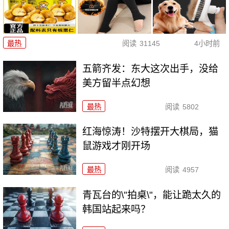
最热
阅读
31145
4小时前
五箭齐发：东大这次出手，没给
美方留半点幻想
最热
阅读
5802
红海惊涛！沙特摆开大棋局，猫
鼠游戏才刚开场
最热
阅读
4957
青瓦台的\"拍桌\"，能让跪太久的
韩国站起来吗？