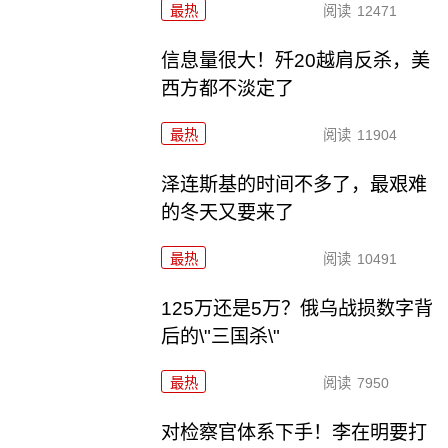
最热
阅读
12471
信息量很大！歼20越肩反杀，美
西方都不淡定了
最热
阅读
11904
泽连斯基的时间不多了，最艰难
的冬天又要来了
最热
阅读
10491
125万还是5万？俄乌战损数字背
后的\"三国杀\"
最热
阅读
7950
对检察官体系下手！李在明要打