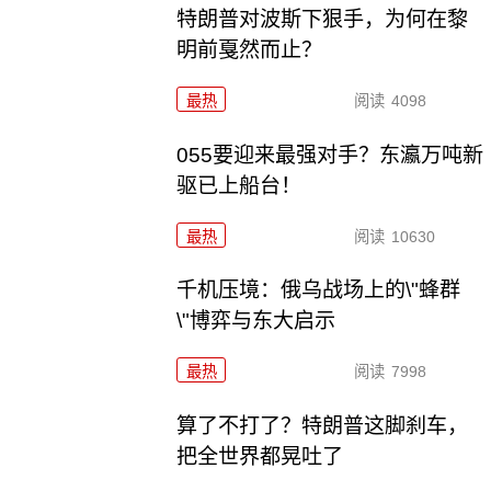
特朗普对波斯下狠手，为何在黎
明前戛然而止？
最热
阅读
4098
055要迎来最强对手？东瀛万吨新
驱已上船台！
最热
阅读
10630
千机压境：俄乌战场上的\"蜂群
\"博弈与东大启示
最热
阅读
7998
算了不打了？特朗普这脚刹车，
把全世界都晃吐了