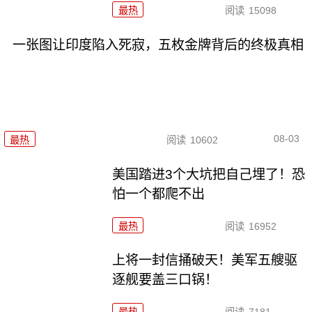
最热
阅读
15098
一张图让印度陷入死寂，五枚金牌背后的终极真相
08-03
最热
阅读
10602
美国踏进3个大坑把自己埋了！恐
怕一个都爬不出
最热
阅读
16952
上将一封信捅破天！美军五艘驱
逐舰要盖三口锅！