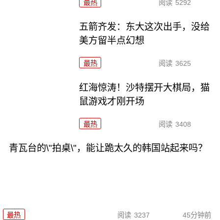
最热
阅读
5292
五箭齐发：东大这次出手，没给
美方留半点幻想
最热
阅读
3625
红海惊涛！沙特摆开大棋局，猫
鼠游戏才刚开场
最热
阅读
3408
青瓦台的\"拍桌\"，能让跪太久的韩国站起来吗？
最热
阅读
3237
45分钟前