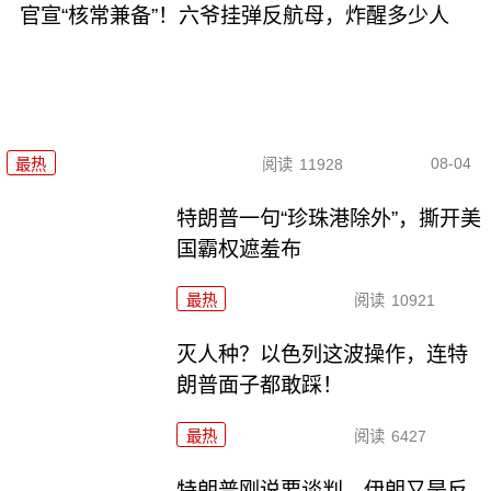
官宣“核常兼备”！六爷挂弹反航母，炸醒多少人
08-04
最热
阅读
11928
特朗普一句“珍珠港除外”，撕开美
国霸权遮羞布
最热
阅读
10921
灭人种？以色列这波操作，连特
朗普面子都敢踩！
最热
阅读
6427
特朗普刚说要谈判，伊朗又是反