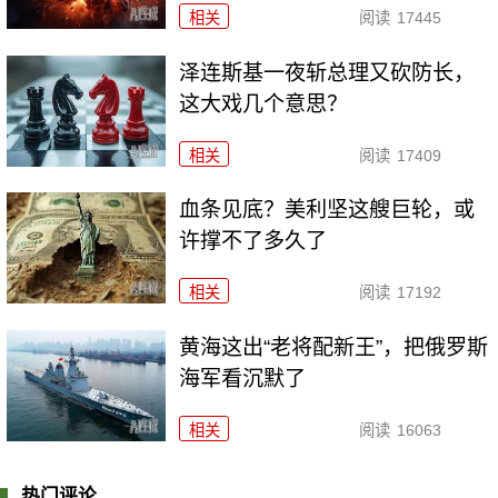
相关
阅读
17445
泽连斯基一夜斩总理又砍防长，
这大戏几个意思？
相关
阅读
17409
血条见底？美利坚这艘巨轮，或
许撑不了多久了
相关
阅读
17192
黄海这出“老将配新王”，把俄罗斯
海军看沉默了
相关
阅读
16063
热门评论