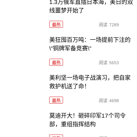
1.3万俄军直插日本海，美日的双
线噩梦开始了
最热
阅读
7289
美狂囤百万吨：一场提前下注的
\"铜牌军备竞赛\"
最热
阅读
5653
美利坚一场电子战演习，把自家
救护机送了命！
最热
阅读
4698
莫迪开大！砸碎印军17个司令
部，重组指挥结构