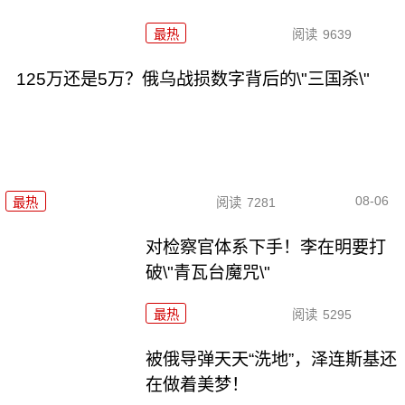
最热
阅读
9639
125万还是5万？俄乌战损数字背后的\"三国杀\"
08-06
最热
阅读
7281
对检察官体系下手！李在明要打
破\"青瓦台魔咒\"
最热
阅读
5295
被俄导弹天天“洗地”，泽连斯基还
在做着美梦！