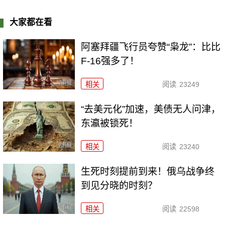
大家都在看
阿塞拜疆飞行员夸赞“枭龙”：比比
F-16强多了！
相关
阅读
23249
“去美元化”加速，美债无人问津，
东瀛被锁死！
相关
阅读
23240
生死时刻提前到来！俄乌战争终
到见分晓的时刻？
相关
阅读
22598