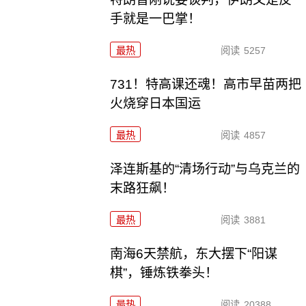
手就是一巴掌！
最热
阅读
5257
731！特高课还魂！高市早苗两把
火烧穿日本国运
最热
阅读
4857
泽连斯基的“清场行动”与乌克兰的
末路狂飙！
最热
阅读
3881
南海6天禁航，东大摆下“阳谋
棋”，锤炼铁拳头！
最热
阅读
20388