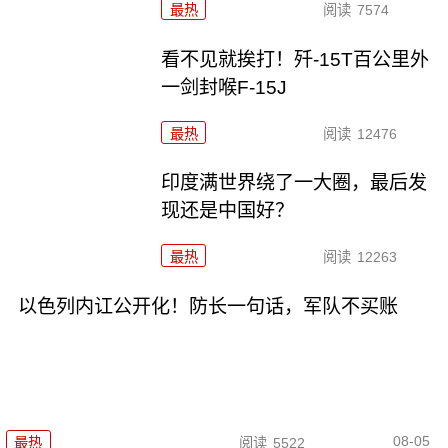
最热
阅读
7574
看不见就挨打！歼-15T百公里外
一剑封喉F-15J
最热
阅读
12476
印度满世界绕了一大圈，最后发
现还是中国好？
最热
阅读
12263
以色列内讧公开化！防长一句话，军队不买账
08-05
最热
阅读
5522