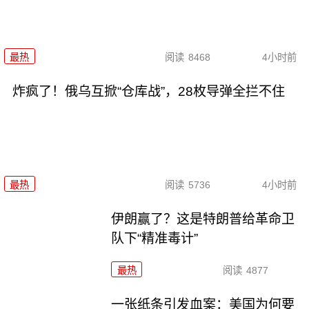
最热
阅读
8468
4小时前
炸疯了！俄乌互掀“仓库战”，28枚导弹全拦不住
最热
阅读
5736
4小时前
伊朗赢了？这是特朗普给革命卫
队下“精准毒计”
最热
阅读
4877
一张纸条引发血案：美国为何要