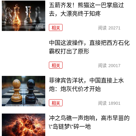
五箭齐发！熊猫这一巴掌扇过
去，大漂亮终于知疼
相关
阅读
20271
中国这波操作，直接把西方石化
霸权打出了原形
相关
阅读
20017
菲律宾告洋状，中国直接上水
炮：炮灰代价才开始
相关
阅读
18901
冲之鸟礁一声炮响，高市早苗的
\"岛链梦\"碎一地