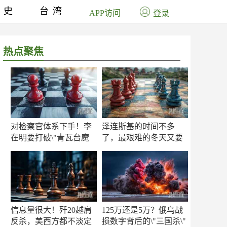
历史
台湾
APP访问
登录
热点聚焦
对检察官体系下手！李
泽连斯基的时间不多
在明要打破\"青瓦台魔
了，最艰难的冬天又要
咒\"
来了
信息量很大！歼20越肩
125万还是5万？俄乌战
反杀，美西方都不淡定
损数字背后的\"三国杀\"