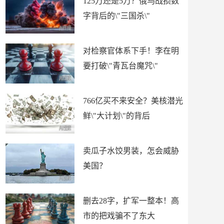
125万还是5万？俄乌战损数
字背后的\"三国杀\"
对检察官体系下手！李在明
要打破\"青瓦台魔咒\"
766亿买不来安全？美核潜光
鲜\"大计划\"的背后
卖瓜子水饺男装，怎会威胁
美国？
删去28字，扩军一整本！高
市的把戏骗不了东大