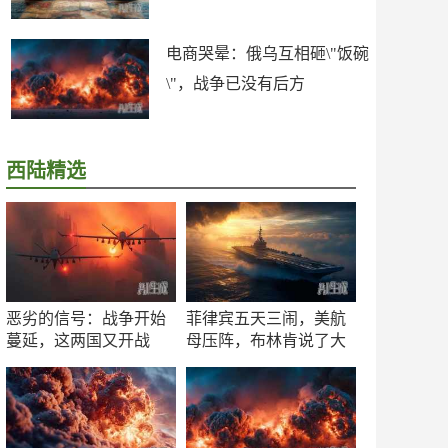
电商哭晕：俄乌互相砸\"饭碗
\"，战争已没有后方
西陆精选
恶劣的信号：战争开始
菲律宾五天三闹，美航
蔓延，这两国又开战
母压阵，布林肯说了大
了！
实话