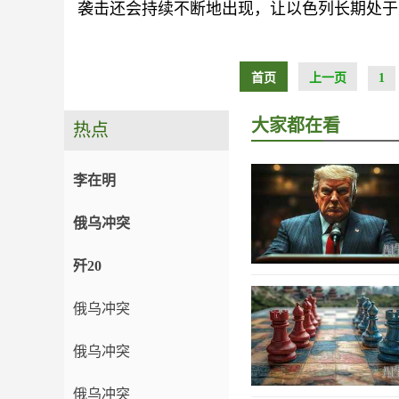
袭击还会持续不断地出现，让以色列长期处于
首页
上一页
1
大家都在看
热点
李在明
俄乌冲突
歼20
俄乌冲突
俄乌冲突
俄乌冲突