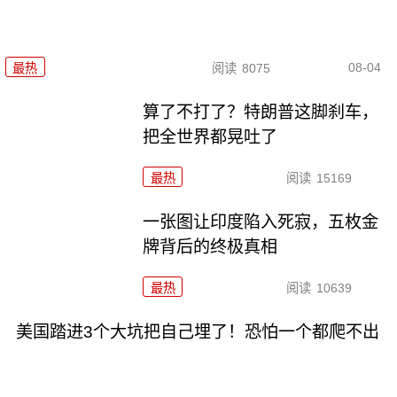
08-04
最热
阅读
8075
算了不打了？特朗普这脚刹车，
把全世界都晃吐了
最热
阅读
15169
一张图让印度陷入死寂，五枚金
牌背后的终极真相
最热
阅读
10639
美国踏进3个大坑把自己埋了！恐怕一个都爬不出