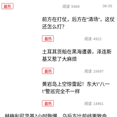
08-05
最热
阅读
5968
前方在打仗，后方在“清场”，这仗
还怎么打？
最热
阅读
4922
土耳其货船在黑海遭袭，泽连斯
基又惹了大麻烦
最热
阅读
15697
黄岩岛上空惊雷起！东大\"八一
\"警巡完全不一样
最热
阅读
14961
赫梅利尼茨基7小时殉爆，乌后方比前线更致命