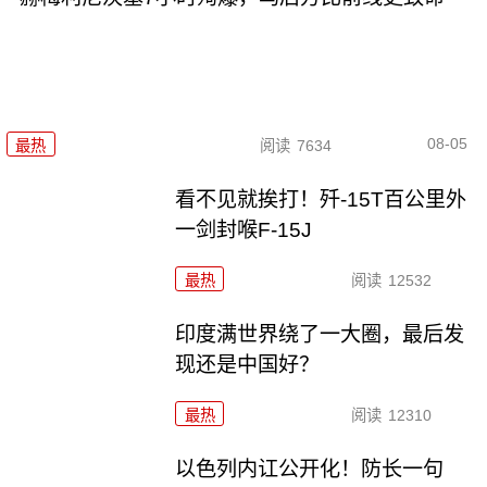
08-05
最热
阅读
7634
看不见就挨打！歼-15T百公里外
一剑封喉F-15J
最热
阅读
12532
印度满世界绕了一大圈，最后发
现还是中国好？
最热
阅读
12310
以色列内讧公开化！防长一句