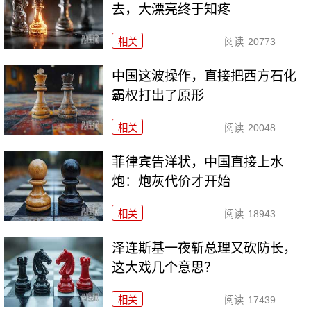
去，大漂亮终于知疼
相关
阅读
20773
中国这波操作，直接把西方石化
霸权打出了原形
相关
阅读
20048
菲律宾告洋状，中国直接上水
炮：炮灰代价才开始
相关
阅读
18943
泽连斯基一夜斩总理又砍防长，
这大戏几个意思？
相关
阅读
17439