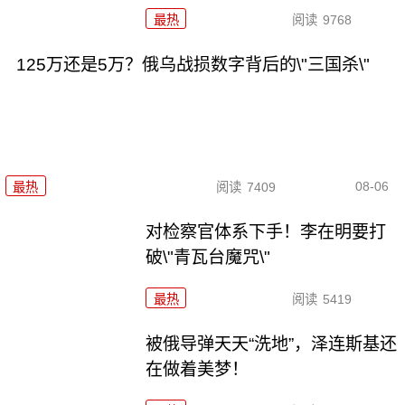
最热
阅读
9768
125万还是5万？俄乌战损数字背后的\"三国杀\"
08-06
最热
阅读
7409
对检察官体系下手！李在明要打
破\"青瓦台魔咒\"
最热
阅读
5419
被俄导弹天天“洗地”，泽连斯基还
在做着美梦！