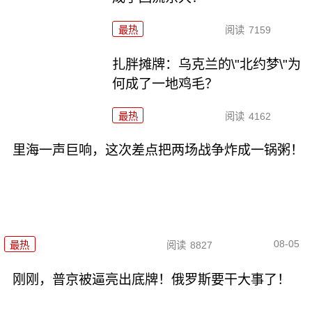
最热
阅读
7159
扎胖摊牌：乌克兰的\"北约梦\"为
何成了一地鸡毛？
最热
阅读
4162
里海一声巨响，这次差点把两场战争炸成一锅粥！
08-05
最热
阅读
8827
刚刚，普京被逼亮出底牌！俄罗斯要干大事了！