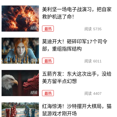
美利坚一场电子战演习，把自家
救护机送了命！
最热
阅读
5735
莫迪开大！砸碎印军17个司令
部，重组指挥结构
最热
阅读
6011
五箭齐发：东大这次出手，没给
美方留半点幻想
最热
阅读
4407
红海惊涛！沙特摆开大棋局，猫
鼠游戏才刚开场