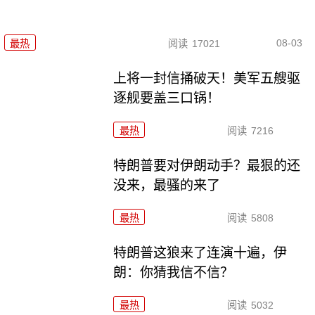
08-03
最热
阅读
17021
上将一封信捅破天！美军五艘驱
逐舰要盖三口锅！
最热
阅读
7216
特朗普要对伊朗动手？最狠的还
没来，最骚的来了
最热
阅读
5808
特朗普这狼来了连演十遍，伊
朗：你猜我信不信？
最热
阅读
5032