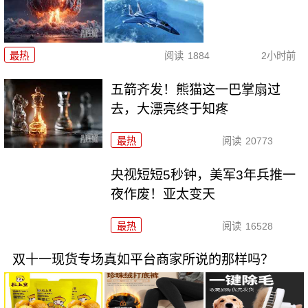
最热
阅读
1884
2小时前
五箭齐发！熊猫这一巴掌扇过
去，大漂亮终于知疼
最热
阅读
20773
央视短短5秒钟，美军3年兵推一
夜作废！亚太变天
最热
阅读
16528
双十一现货专场真如平台商家所说的那样吗？