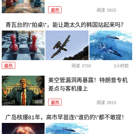
最热
阅读
3925
青瓦台的\"拍桌\"，能让跪太久的韩国站起来吗？
最热
阅读
3702
2小时前
美空管漏洞再暴露！特朗普专机
差点与客机撞上
最热
阅读
2815
广岛核爆81年，高市早苗连\"谁扔的\"都不敢提！