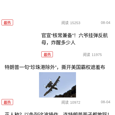
08-04
最热
阅读
15253
官宣“核常兼备”！六爷挂弹反航
母，炸醒多少人
最热
阅读
11975
特朗普一句“珍珠港除外”，撕开美国霸权遮羞布
08-04
最热
阅读
10972
灭人种？以色列这波操作，连特朗普面子都敢踩！