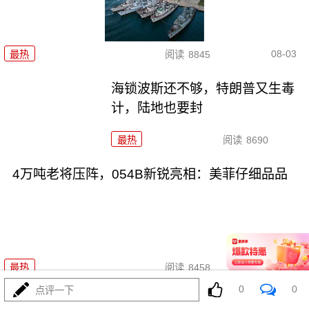
08-03
最热
阅读
8845
海锁波斯还不够，特朗普又生毒
计，陆地也要封
最热
阅读
8690
4万吨老将压阵，054B新锐亮相：美菲仔细品品
08-03
最热
阅读
8458
0
0
点评一下
吞金巨兽折翼加州：美利坚军工\"里外掏空\"困局