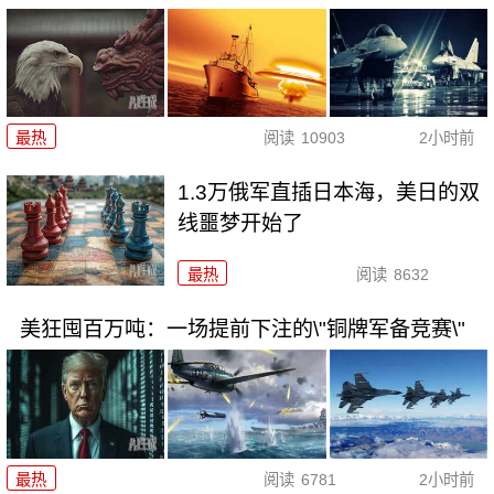
最热
阅读
10903
2小时前
1.3万俄军直插日本海，美日的双
线噩梦开始了
最热
阅读
8632
美狂囤百万吨：一场提前下注的\"铜牌军备竞赛\"
最热
阅读
6781
2小时前