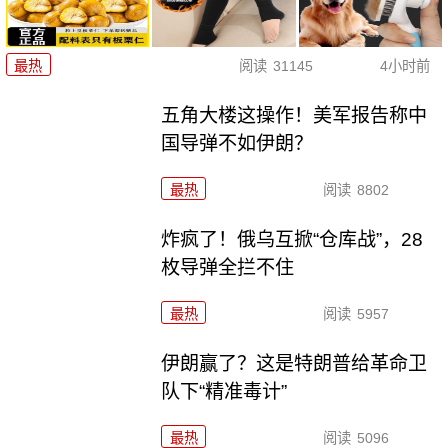
最热
阅读
31145
4小时前
五角大楼这操作！美军报告称中
国导弹不如伊朗？
最热
阅读
8802
炸疯了！俄乌互掀“仓库战”，28
枚导弹全拦不住
最热
阅读
5957
伊朗赢了？这是特朗普给革命卫
队下“精准毒计”
最热
阅读
5096