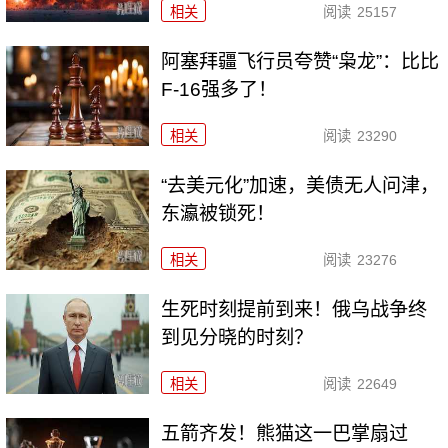
相关
阅读
25157
阿塞拜疆飞行员夸赞“枭龙”：比比
F-16强多了！
相关
阅读
23290
“去美元化”加速，美债无人问津，
东瀛被锁死！
相关
阅读
23276
生死时刻提前到来！俄乌战争终
到见分晓的时刻？
相关
阅读
22649
五箭齐发！熊猫这一巴掌扇过