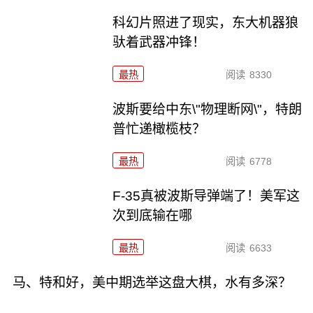
科幻片照进了现实，东大机器狼
驮着武器冲锋！
最热
阅读
8330
波斯要给中东\"物理断网\"，特朗
普忙递橄榄枝？
最热
阅读
6778
F-35真被波斯导弹端了！美军这
次到底输在哪
最热
阅读
6633
马、特和好，美中期选举这盘大棋，水有多深？