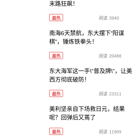
末路狂飙！
最热
阅读
3940
南海6天禁航，东大摆下“阳谋
棋”，锤炼铁拳头！
最热
阅读
20488
东大海军这一手\"普及牌\"，让美
西方彻底破防！
最热
阅读
23311
美利坚亲自下场救日元，结果
呢？回弹后又蔫了
最热
阅读
11909