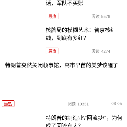
话，军队不买账
最热
阅读
5578
核牌局的模糊艺术：普京核红
线，到底有多红？
最热
阅读
4274
特朗普突然关闭领事馆，高市早苗的美梦该醒了
08-05
最热
阅读
10331
特朗普的制造业\"回流梦\"，为何
成了回流东大？