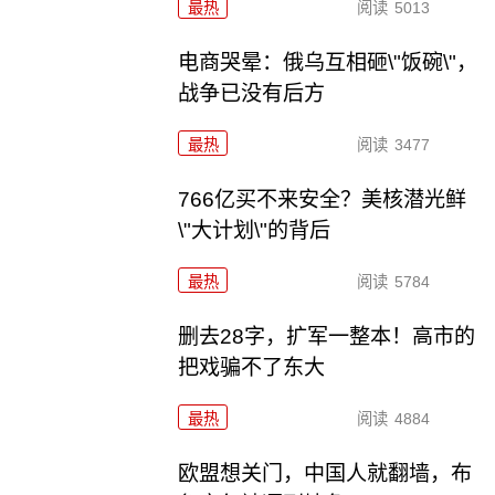
最热
阅读
5013
电商哭晕：俄乌互相砸\"饭碗\"，
战争已没有后方
最热
阅读
3477
766亿买不来安全？美核潜光鲜
\"大计划\"的背后
最热
阅读
5784
删去28字，扩军一整本！高市的
把戏骗不了东大
最热
阅读
4884
欧盟想关门，中国人就翻墙，布