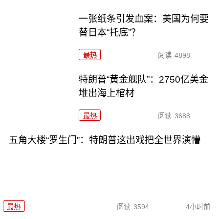
一张纸条引发血案：美国为何要
替日本“托底”？
最热
阅读
4898
特朗普“黄金舰队”：2750亿美金
堆出海上棺材
最热
阅读
3688
五角大楼“罗生门”：特朗普这出戏把全世界演懵
最热
阅读
3594
4小时前