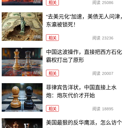
相关
阅读
25086
“去美元化”加速，美债无人问津，
东瀛被锁死！
相关
阅读
23236
中国这波操作，直接把西方石化
霸权打出了原形
相关
阅读
20007
菲律宾告洋状，中国直接上水
炮：炮灰代价才开始
相关
阅读
18895
美国最狠的反华鹰派，怎么访个