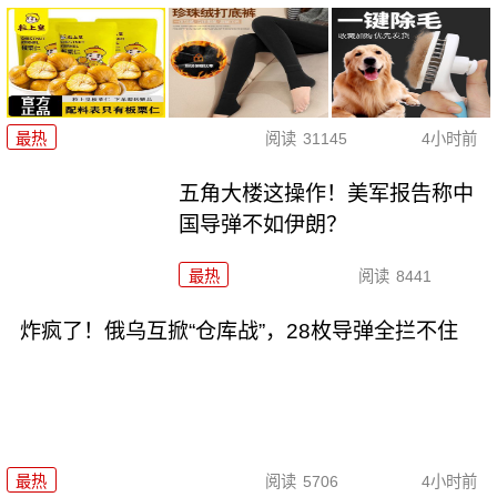
最热
阅读
31145
4小时前
五角大楼这操作！美军报告称中
国导弹不如伊朗？
最热
阅读
8441
炸疯了！俄乌互掀“仓库战”，28枚导弹全拦不住
最热
阅读
5706
4小时前