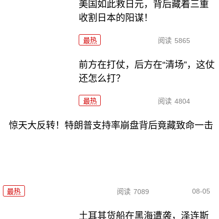
美国如此救日元，背后藏着三重
收割日本的阳谋！
最热
阅读
5865
前方在打仗，后方在“清场”，这仗
还怎么打？
最热
阅读
4804
惊天大反转！特朗普支持率崩盘背后竟藏致命一击
08-05
最热
阅读
7089
土耳其货船在黑海遭袭，泽连斯