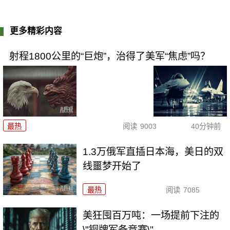
更多精彩内容
射程1800公里的“巨炮”，治得了美军“焦虑”吗？
最热
阅读
9003
40分钟前
1.3万俄军直插日本海，美日的双
线噩梦开始了
最热
阅读
7085
美狂囤百万吨：一场提前下注的
\"铜牌军备竞赛\"