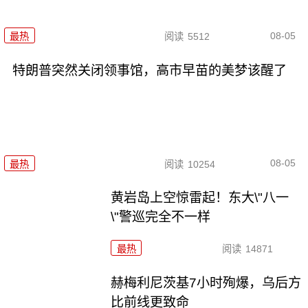
08-05
最热
阅读
5512
特朗普突然关闭领事馆，高市早苗的美梦该醒了
08-05
最热
阅读
10254
黄岩岛上空惊雷起！东大\"八一
\"警巡完全不一样
最热
阅读
14871
赫梅利尼茨基7小时殉爆，乌后方
比前线更致命