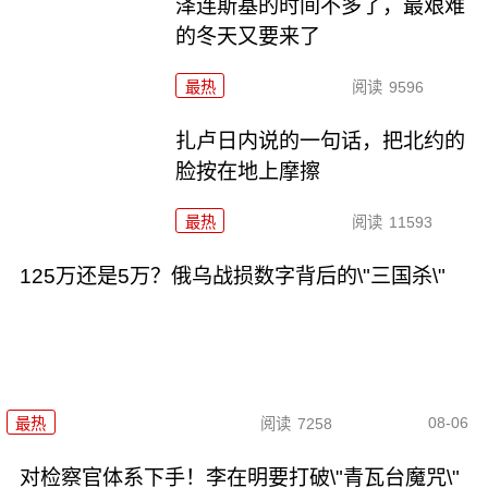
泽连斯基的时间不多了，最艰难
的冬天又要来了
最热
阅读
9596
扎卢日内说的一句话，把北约的
脸按在地上摩擦
最热
阅读
11593
125万还是5万？俄乌战损数字背后的\"三国杀\"
08-06
最热
阅读
7258
对检察官体系下手！李在明要打破\"青瓦台魔咒\"