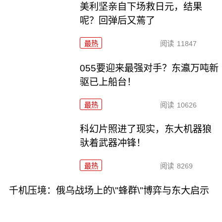
美利坚亲自下场救日元，结果
呢？回弹后又蔫了
最热
阅读
11847
055要迎来最强对手？东瀛万吨新
驱已上船台！
最热
阅读
10626
科幻片照进了现实，东大机器狼
驮着武器冲锋！
最热
阅读
8269
千机压境：俄乌战场上的\"蜂群\"博弈与东大启示