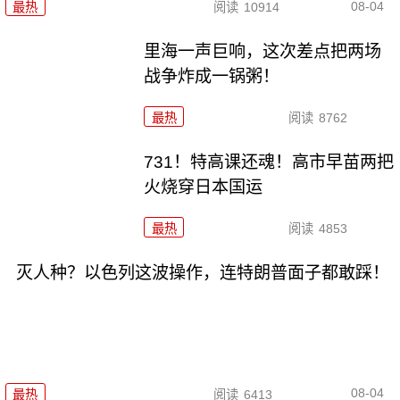
08-04
最热
阅读
10914
里海一声巨响，这次差点把两场
战争炸成一锅粥！
最热
阅读
8762
731！特高课还魂！高市早苗两把
火烧穿日本国运
最热
阅读
4853
灭人种？以色列这波操作，连特朗普面子都敢踩！
08-04
最热
阅读
6413