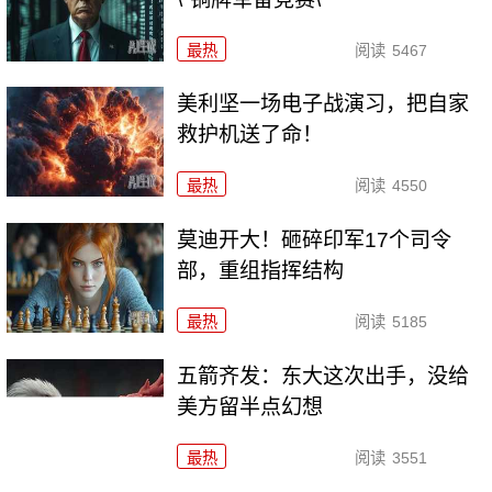
最热
阅读
5467
美利坚一场电子战演习，把自家
救护机送了命！
最热
阅读
4550
莫迪开大！砸碎印军17个司令
部，重组指挥结构
最热
阅读
5185
五箭齐发：东大这次出手，没给
美方留半点幻想
最热
阅读
3551