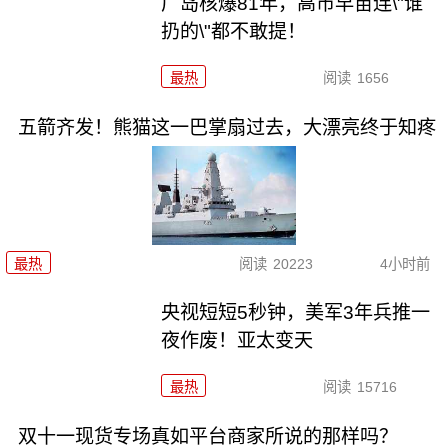
广岛核爆81年，高市早苗连\"谁
扔的\"都不敢提！
最热
阅读
1656
五箭齐发！熊猫这一巴掌扇过去，大漂亮终于知疼
最热
阅读
20223
4小时前
央视短短5秒钟，美军3年兵推一
夜作废！亚太变天
最热
阅读
15716
双十一现货专场真如平台商家所说的那样吗？