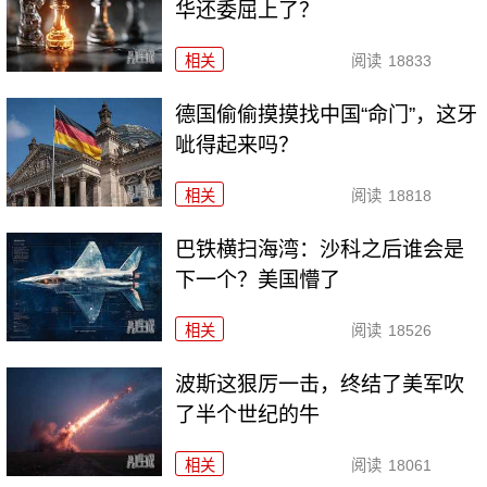
华还委屈上了？
相关
阅读
18833
德国偷偷摸摸找中国“命门”，这牙
呲得起来吗？
相关
阅读
18818
巴铁横扫海湾：沙科之后谁会是
下一个？美国懵了
相关
阅读
18526
波斯这狠厉一击，终结了美军吹
了半个世纪的牛
相关
阅读
18061