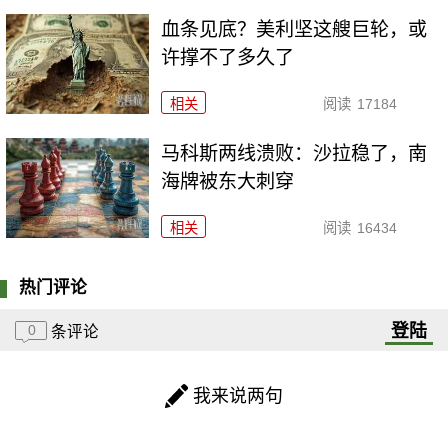
血条见底？美利坚这艘巨轮，或
许撑不了多久了
相关
阅读
17184
马科斯两线溃败：沙拉稳了，南
海牌被东大刺穿
相关
阅读
16434
热门评论
登陆
0
条评论
我来说两句