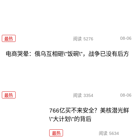
08-06
最热
阅读
5276
电商哭晕：俄乌互相砸\"饭碗\"，战争已没有后方
08-06
最热
阅读
3354
766亿买不来安全？美核潜光鲜
\"大计划\"的背后
最热
阅读
5634