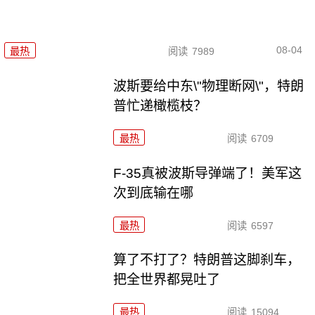
08-04
最热
阅读
7989
波斯要给中东\"物理断网\"，特朗
普忙递橄榄枝？
最热
阅读
6709
F-35真被波斯导弹端了！美军这
次到底输在哪
最热
阅读
6597
算了不打了？特朗普这脚刹车，
把全世界都晃吐了
最热
阅读
15094