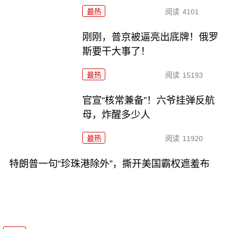
最热
阅读
4101
刚刚，普京被逼亮出底牌！俄罗
斯要干大事了！
最热
阅读
15193
官宣“核常兼备”！六爷挂弹反航
母，炸醒多少人
最热
阅读
11920
特朗普一句“珍珠港除外”，撕开美国霸权遮羞布