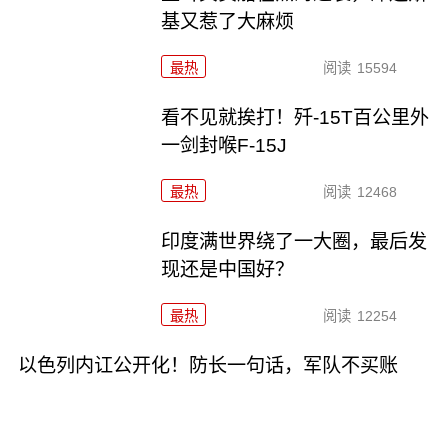
基又惹了大麻烦
最热
阅读
15594
看不见就挨打！歼-15T百公里外
一剑封喉F-15J
最热
阅读
12468
印度满世界绕了一大圈，最后发
现还是中国好？
最热
阅读
12254
以色列内讧公开化！防长一句话，军队不买账