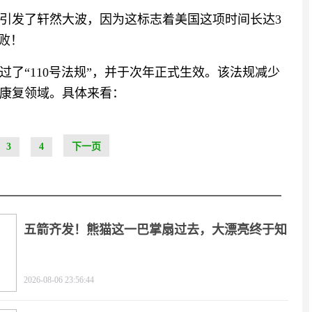
引发了轩然大波，因为这标志着美国这项时间长达3
败！
过了“110号法规”，并于次年正式生效。该法规减少
康复领域。具体来看：
3
4
下一页
五箭齐发！熊猫这一巴掌扇过去，大漂亮终于知
疼
2026-08-06 23:56:44