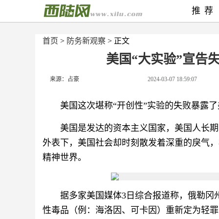
推荐
首页
>
防务新观察
> 正文
美国“大实验”宣告
来源：占豪
2024-03-07 18:59:07
美国这次堪称“开创性”实验的失败暴露
美国是发达的资本主义国家，美国人长期
外表下，美国社会却时刻散发着深重的戾气，
精神世界。
据多家美国媒体3日综合报道称，俄勒冈
性毒品（例：海洛因、可卡因）重新定为轻罪