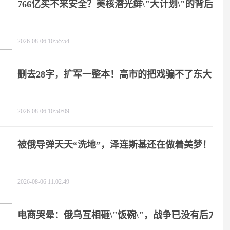
766亿买不来安全？美核潜光鲜\"大计划\"的背后
2026-08-06 10:55:54
删去28字，扩军一整本！高市的把戏骗不了东大
2026-08-06 10:50:09
被俄导弹天天“洗地”，泽连斯基还在做着美梦！
2026-08-06 11:02:49
电商哭晕：俄乌互相砸\"饭碗\"，战争已没有后方