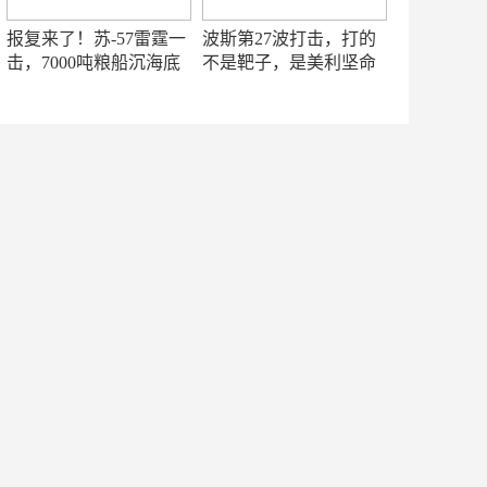
报复来了！苏-57雷霆一
波斯第27波打击，打的
击，7000吨粮船沉海底
不是靶子，是美利坚命
门