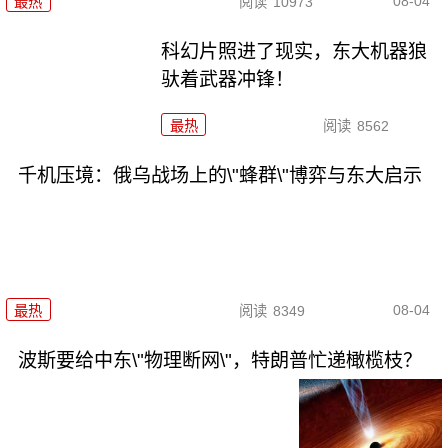
08-04
最热
阅读
10973
科幻片照进了现实，东大机器狼
驮着武器冲锋！
最热
阅读
8562
千机压境：俄乌战场上的\"蜂群\"博弈与东大启示
08-04
最热
阅读
8349
波斯要给中东\"物理断网\"，特朗普忙递橄榄枝？