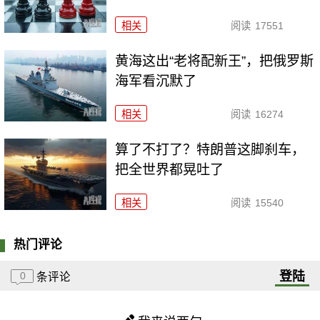
相关
阅读
17551
黄海这出“老将配新王”，把俄罗斯
海军看沉默了
相关
阅读
16274
算了不打了？特朗普这脚刹车，
把全世界都晃吐了
相关
阅读
15540
热门评论
登陆
0
条评论