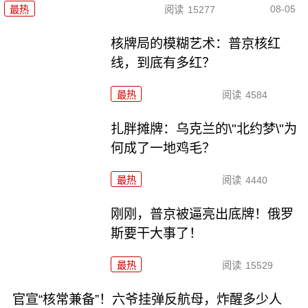
08-05
最热
阅读
15277
核牌局的模糊艺术：普京核红
线，到底有多红？
最热
阅读
4584
扎胖摊牌：乌克兰的\"北约梦\"为
何成了一地鸡毛？
最热
阅读
4440
刚刚，普京被逼亮出底牌！俄罗
斯要干大事了！
最热
阅读
15529
官宣“核常兼备”！六爷挂弹反航母，炸醒多少人