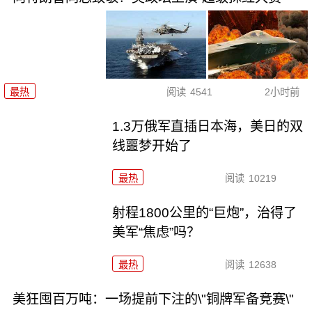
最热
阅读
4541
2小时前
1.3万俄军直插日本海，美日的双
线噩梦开始了
最热
阅读
10219
射程1800公里的“巨炮”，治得了
美军“焦虑”吗？
最热
阅读
12638
美狂囤百万吨：一场提前下注的\"铜牌军备竞赛\"