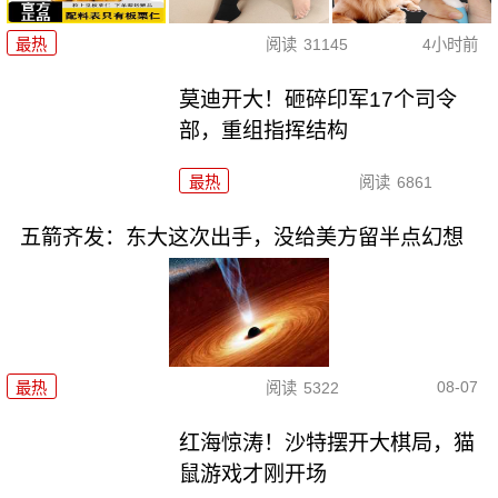
最热
阅读
31145
4小时前
莫迪开大！砸碎印军17个司令
部，重组指挥结构
最热
阅读
6861
五箭齐发：东大这次出手，没给美方留半点幻想
08-07
最热
阅读
5322
红海惊涛！沙特摆开大棋局，猫
鼠游戏才刚开场