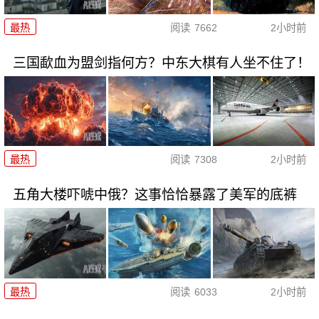
最热
阅读
7662
2小时前
三国歃血为盟剑指何方？中东大棋有人坐不住了！
最热
阅读
7308
2小时前
五角大楼吓唬中俄？这事恰恰暴露了美军的底裤
最热
阅读
6033
2小时前