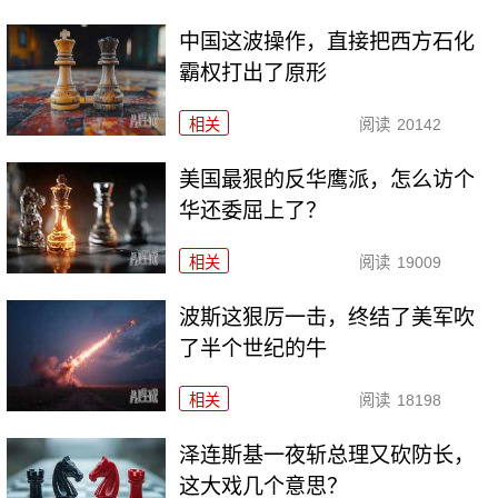
中国这波操作，直接把西方石化
霸权打出了原形
相关
阅读
20142
美国最狠的反华鹰派，怎么访个
华还委屈上了？
相关
阅读
19009
波斯这狠厉一击，终结了美军吹
了半个世纪的牛
相关
阅读
18198
泽连斯基一夜斩总理又砍防长，
这大戏几个意思？