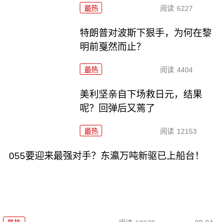
最热
阅读
6227
特朗普对波斯下狠手，为何在黎
明前戛然而止？
最热
阅读
4404
美利坚亲自下场救日元，结果
呢？回弹后又蔫了
最热
阅读
12153
055要迎来最强对手？东瀛万吨新驱已上船台！