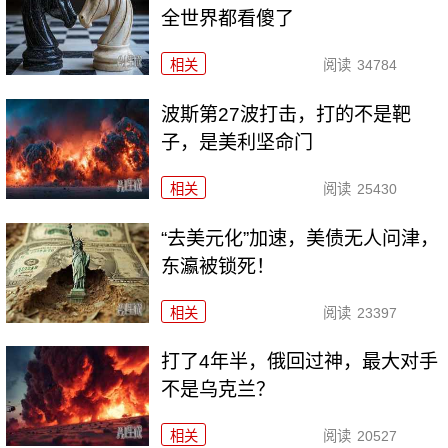
全世界都看傻了
相关
阅读
34784
波斯第27波打击，打的不是靶
子，是美利坚命门
相关
阅读
25430
“去美元化”加速，美债无人问津，
东瀛被锁死！
相关
阅读
23397
打了4年半，俄回过神，最大对手
不是乌克兰？
相关
阅读
20527