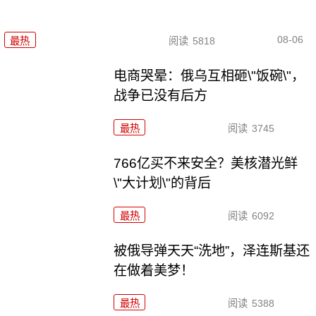
08-06
最热
阅读
5818
电商哭晕：俄乌互相砸\"饭碗\"，
战争已没有后方
最热
阅读
3745
766亿买不来安全？美核潜光鲜
\"大计划\"的背后
最热
阅读
6092
被俄导弹天天“洗地”，泽连斯基还
在做着美梦！
最热
阅读
5388