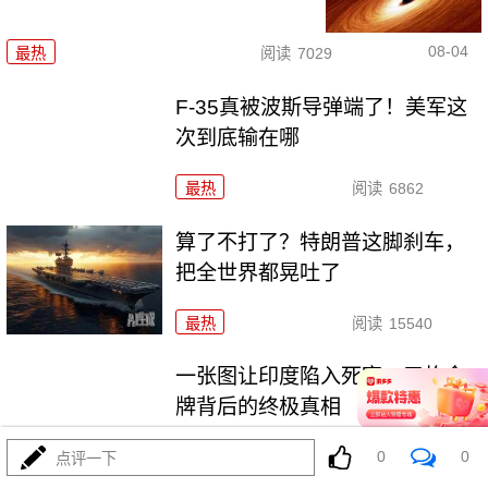
08-04
最热
阅读
7029
F-35真被波斯导弹端了！美军这
次到底输在哪
最热
阅读
6862
算了不打了？特朗普这脚刹车，
把全世界都晃吐了
最热
阅读
15540
一张图让印度陷入死寂，五枚金
牌背后的终极真相
0
0
最热
阅读
10835
点评一下