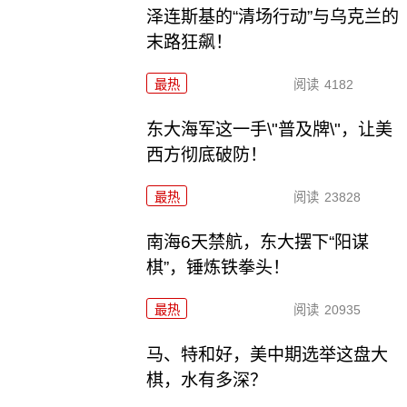
泽连斯基的“清场行动”与乌克兰的
末路狂飙！
最热
阅读
4182
东大海军这一手\"普及牌\"，让美
西方彻底破防！
最热
阅读
23828
南海6天禁航，东大摆下“阳谋
棋”，锤炼铁拳头！
最热
阅读
20935
马、特和好，美中期选举这盘大
棋，水有多深？