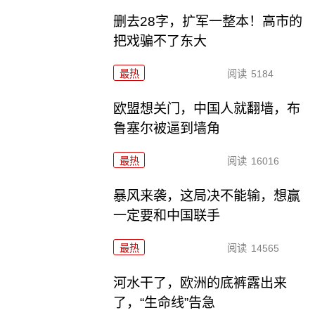
删去28字，扩军一整本！高市的
把戏骗不了东大
最热
阅读
5184
欧盟想关门，中国人就翻墙，布
鲁塞尔被逼到墙角
最热
阅读
16016
暴风来袭，这局决不能输，想赢
一定要和中国联手
最热
阅读
14565
河水干了，欧洲的底裤露出来
了，“生命线”告急