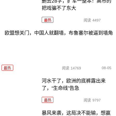
删去28字，扩军一整本！高市的
把戏骗不了东大
最热
阅读
4497
欧盟想关门，中国人就翻墙，布鲁塞尔被逼到墙角
08-05
最热
阅读
14769
河水干了，欧洲的底裤露出来
了，“生命线”告急
最热
阅读
9797
暴风来袭，这局决不能输，想赢