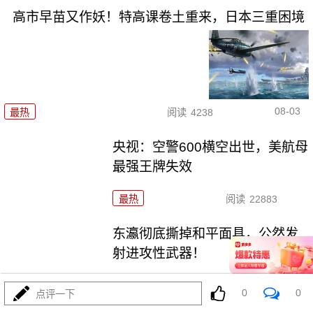
高市早苗又作妖！特高课卷土重来，日本三重困境
08-03
最热
阅读
4238
央视：空警600横空出世，美航母
最强王牌失效
最热
阅读
22883
东瀛彻底撕掉和平面具，公然发
射进攻性武器！
最热
阅读
11112
0
0
点评一下