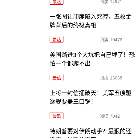
最热
阅读
14971
一张图让印度陷入死寂，五枚金
牌背后的终极真相
最热
阅读
10476
美国踏进3个大坑把自己埋了！恐
怕一个都爬不出
最热
阅读
16668
上将一封信捅破天！美军五艘驱
逐舰要盖三口锅！
最热
阅读
7042
特朗普要对伊朗动手？最狠的还