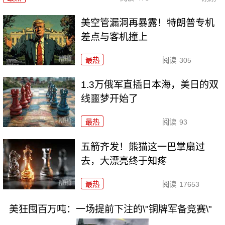
美空管漏洞再暴露！特朗普专机
差点与客机撞上
最热
阅读
305
1.3万俄军直插日本海，美日的双
线噩梦开始了
最热
阅读
93
五箭齐发！熊猫这一巴掌扇过
去，大漂亮终于知疼
最热
阅读
17653
美狂囤百万吨：一场提前下注的\"铜牌军备竞赛\"