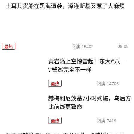
土耳其货船在黑海遭袭，泽连斯基又惹了大麻烦
08-05
最热
阅读
15402
黄岩岛上空惊雷起！东大\"八一
\"警巡完全不一样
最热
阅读
14706
赫梅利尼茨基7小时殉爆，乌后方
比前线更致命
最热
阅读
7419