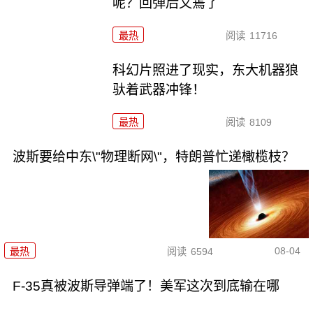
呢？回弹后又蔫了
最热
阅读
11716
科幻片照进了现实，东大机器狼
驮着武器冲锋！
最热
阅读
8109
波斯要给中东\"物理断网\"，特朗普忙递橄榄枝？
08-04
最热
阅读
6594
F-35真被波斯导弹端了！美军这次到底输在哪