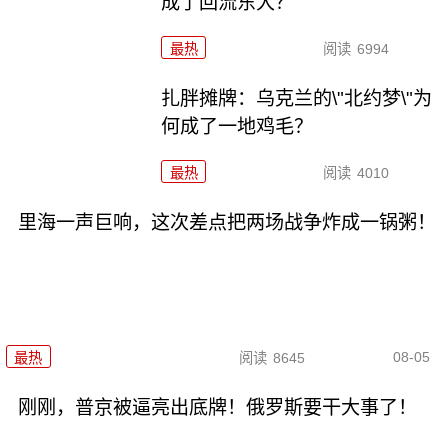
成了回流东大？
最热
阅读
6994
扎胖摊牌：乌克兰的\"北约梦\"为
何成了一地鸡毛？
最热
阅读
4010
里海一声巨响，这次差点把两场战争炸成一锅粥！
08-05
最热
阅读
8645
刚刚，普京被逼亮出底牌！俄罗斯要干大事了！