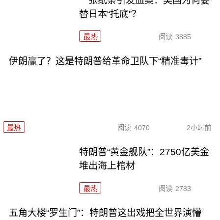
一张纸条引发血案：美国为何要
替日本“托底”？
最热
阅读
3885
伊朗赢了？这是特朗普给革命卫队下“精准毒计”
最热
阅读
4070
2小时前
特朗普“黄金舰队”：2750亿美金
堆出海上棺材
最热
阅读
2783
五角大楼“罗生门”：特朗普这出戏把全世界演懵