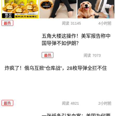
最热
阅读
31145
4小时前
五角大楼这操作！美军报告称中
国导弹不如伊朗？
最热
阅读
7073
炸疯了！俄乌互掀“仓库战”，28枚导弹全拦不住
最热
阅读
4821
2小时前