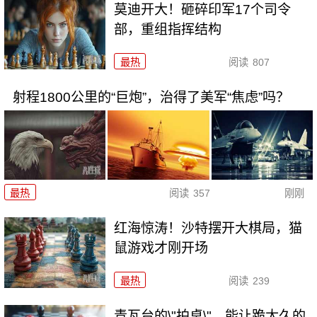
莫迪开大！砸碎印军17个司令
部，重组指挥结构
最热
阅读
807
射程1800公里的“巨炮”，治得了美军“焦虑”吗？
最热
阅读
357
刚刚
红海惊涛！沙特摆开大棋局，猫
鼠游戏才刚开场
最热
阅读
239
青瓦台的\"拍桌\"，能让跪太久的