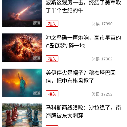
波斯这狠厉一击，终结了美军吹
了半个世纪的牛
相关
阅读
17990
冲之鸟礁一声炮响，高市早苗的
\"岛链梦\"碎一地
相关
阅读
17362
美伊停火是幌子？穆杰塔巴回
信，把中东棋盘掀了
相关
阅读
17252
马科斯两线溃败：沙拉稳了，南
海牌被东大刺穿