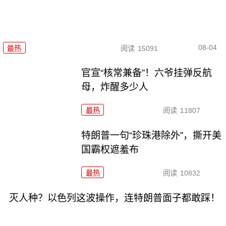
08-04
最热
阅读
15091
官宣“核常兼备”！六爷挂弹反航
母，炸醒多少人
最热
阅读
11807
特朗普一句“珍珠港除外”，撕开美
国霸权遮羞布
最热
阅读
10832
灭人种？以色列这波操作，连特朗普面子都敢踩！