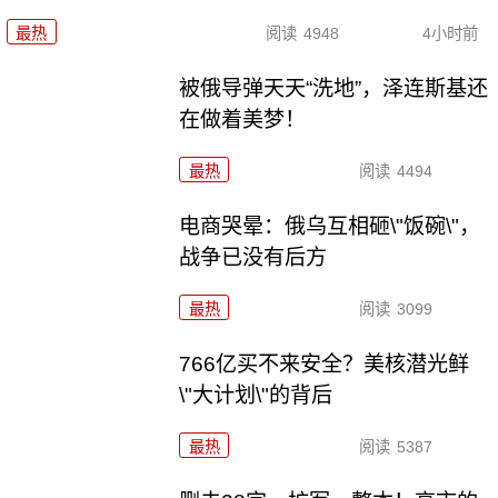
最热
阅读
4948
4小时前
被俄导弹天天“洗地”，泽连斯基还
在做着美梦！
最热
阅读
4494
电商哭晕：俄乌互相砸\"饭碗\"，
战争已没有后方
最热
阅读
3099
766亿买不来安全？美核潜光鲜
\"大计划\"的背后
最热
阅读
5387