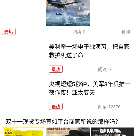
最热
阅读
0
刚刚
美利坚一场电子战演习，把自家
救护机送了命！
最热
阅读
0
央视短短5秒钟，美军3年兵推一
夜作废！亚太变天
最热
阅读
12876
双十一现货专场真如平台商家所说的那样吗？