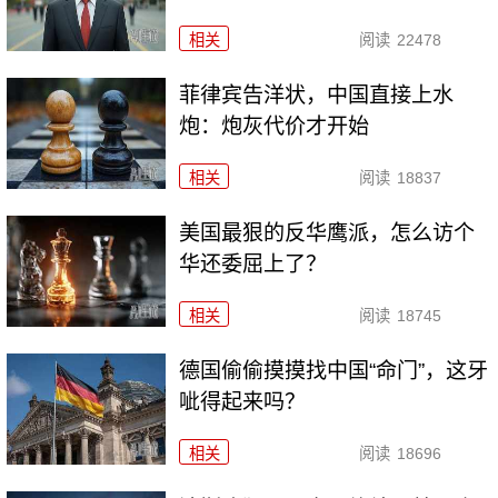
相关
阅读
22478
菲律宾告洋状，中国直接上水
炮：炮灰代价才开始
相关
阅读
18837
美国最狠的反华鹰派，怎么访个
华还委屈上了？
相关
阅读
18745
德国偷偷摸摸找中国“命门”，这牙
呲得起来吗？
相关
阅读
18696