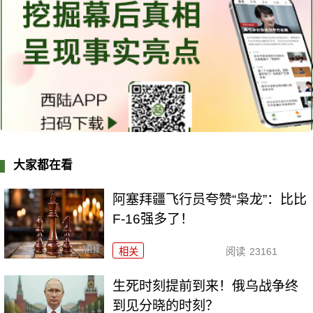
大家都在看
阿塞拜疆飞行员夸赞“枭龙”：比比
F-16强多了！
相关
阅读
23161
生死时刻提前到来！俄乌战争终
到见分晓的时刻？