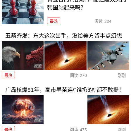
韩国站起来吗？
最热
阅读
224
五箭齐发：东大这次出手，没给美方留半点幻想
最热
阅读
270
刚刚
广岛核爆81年，高市早苗连\"谁扔的\"都不敢提！
最热
阅读
475
刚刚