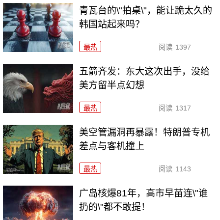
青瓦台的\"拍桌\"，能让跪太久的
韩国站起来吗？
最热
阅读
1397
五箭齐发：东大这次出手，没给
美方留半点幻想
最热
阅读
1317
美空管漏洞再暴露！特朗普专机
差点与客机撞上
最热
阅读
1143
广岛核爆81年，高市早苗连\"谁
扔的\"都不敢提！