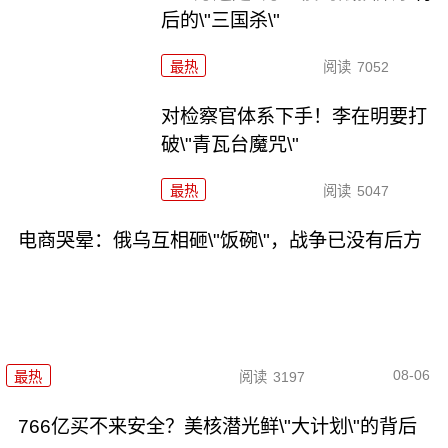
后的\"三国杀\"
最热
阅读
7052
对检察官体系下手！李在明要打
破\"青瓦台魔咒\"
最热
阅读
5047
电商哭晕：俄乌互相砸\"饭碗\"，战争已没有后方
08-06
最热
阅读
3197
766亿买不来安全？美核潜光鲜\"大计划\"的背后