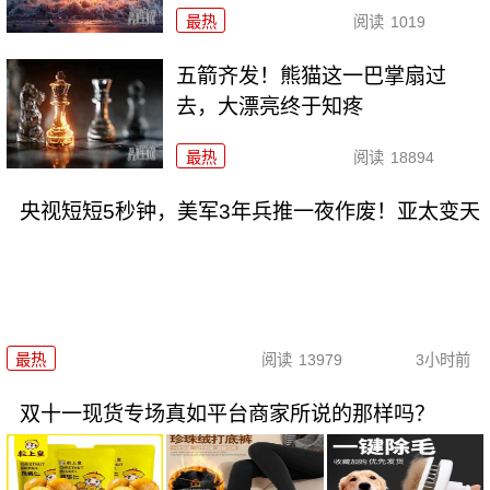
最热
阅读
1019
五箭齐发！熊猫这一巴掌扇过
去，大漂亮终于知疼
最热
阅读
18894
央视短短5秒钟，美军3年兵推一夜作废！亚太变天
最热
阅读
13979
3小时前
双十一现货专场真如平台商家所说的那样吗？