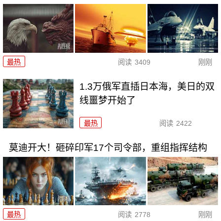
最热
阅读
3409
刚刚
1.3万俄军直插日本海，美日的双
线噩梦开始了
最热
阅读
2422
莫迪开大！砸碎印军17个司令部，重组指挥结构
最热
阅读
2778
刚刚