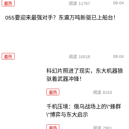
08-04
最热
阅读
11767
055要迎来最强对手？东瀛万吨新驱已上船台！
08-04
最热
阅读
10518
科幻片照进了现实，东大机器狼
驮着武器冲锋！
最热
阅读
8153
千机压境：俄乌战场上的\"蜂群
\"博弈与东大启示
最热
阅读
7901