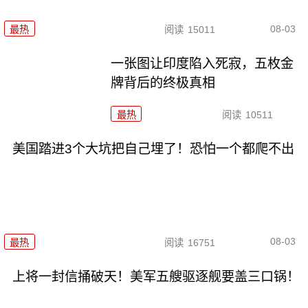
08-03
最热
阅读
15011
一张图让印度陷入死寂，五枚金
牌背后的终极真相
最热
阅读
10511
美国踏进3个大坑把自己埋了！恐怕一个都爬不出
08-03
最热
阅读
16751
上将一封信捅破天！美军五艘驱逐舰要盖三口锅！