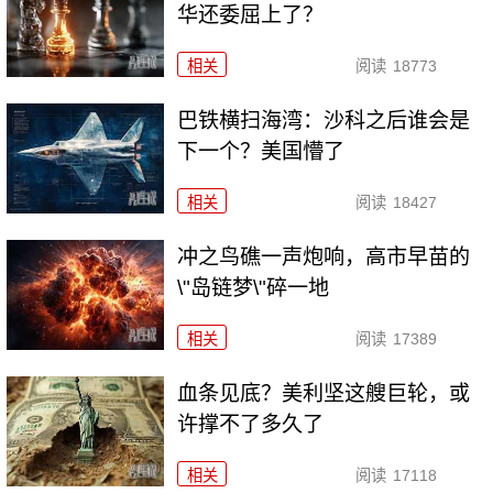
华还委屈上了？
相关
阅读
18773
巴铁横扫海湾：沙科之后谁会是
下一个？美国懵了
相关
阅读
18427
冲之鸟礁一声炮响，高市早苗的
\"岛链梦\"碎一地
相关
阅读
17389
血条见底？美利坚这艘巨轮，或
许撑不了多久了
相关
阅读
17118