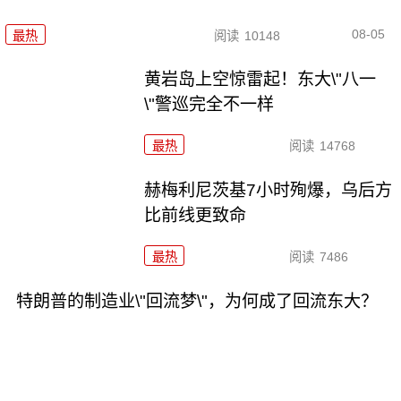
08-05
最热
阅读
10148
黄岩岛上空惊雷起！东大\"八一
\"警巡完全不一样
最热
阅读
14768
赫梅利尼茨基7小时殉爆，乌后方
比前线更致命
最热
阅读
7486
特朗普的制造业\"回流梦\"，为何成了回流东大？