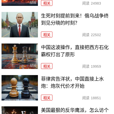
相关
阅读
24983
生死时刻提前到来！俄乌战争终
到见分晓的时刻？
相关
阅读
22502
中国这波操作，直接把西方石化
霸权打出了原形
相关
阅读
19959
菲律宾告洋状，中国直接上水
炮：炮灰代价才开始
相关
阅读
18851
美国最狠的反华鹰派，怎么访个