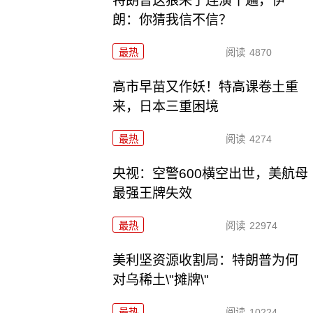
特朗普这狼来了连演十遍，伊
朗：你猜我信不信？
最热
阅读
4870
高市早苗又作妖！特高课卷土重
来，日本三重困境
最热
阅读
4274
央视：空警600横空出世，美航母
最强王牌失效
最热
阅读
22974
美利坚资源收割局：特朗普为何
对乌稀土\"摊牌\"
最热
阅读
10224