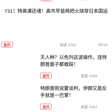
731！特高课还魂！高市早苗两把火烧穿日本国运
08-04
最热
阅读
4791
灭人种？以色列这波操作，连特
朗普面子都敢踩！
最热
阅读
6309
特朗普刚说要谈判，伊朗又是反
手就是一巴掌！
最热
阅读
5167