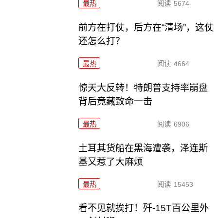
最热
阅读
5674
前方在打仗，后方在“清场”，这仗
还怎么打？
最热
阅读
4664
惊天大反转！特朗普支持率崩盘
背后竟藏致命一击
最热
阅读
6906
土耳其货船在黑海遭袭，泽连斯
基又惹了大麻烦
最热
阅读
15453
看不见就挨打！歼-15T百公里外