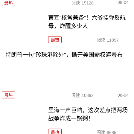
08-04
最热
阅读
15128
官宣“核常兼备”！六爷挂弹反航
母，炸醒多少人
最热
阅读
11857
特朗普一句“珍珠港除外”，撕开美国霸权遮羞布
08-04
最热
阅读
10862
里海一声巨响，这次差点把两场
战争炸成一锅粥！
最热
阅读
8685