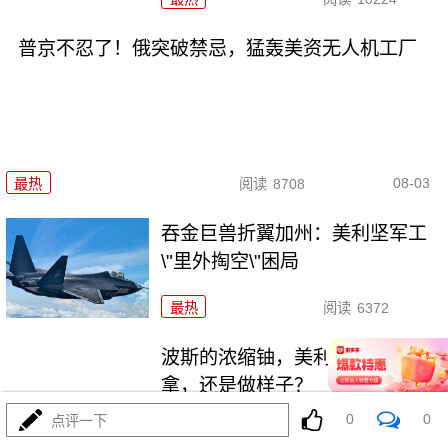
普京不忍了！俄突破禁忌，猛轰美资无人机工厂
08-03
最热
阅读
8708
吞金巨兽折翼加州：美利坚军工
\"里外掏空\"困局
最热
阅读
6372
波斯的浓缩铀，美利坚是真想
拿，还是做样子？
0
0
点评一下
最热
阅读
4319