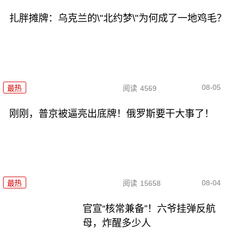
扎胖摊牌：乌克兰的\"北约梦\"为何成了一地鸡毛？
08-05
最热
阅读
4569
刚刚，普京被逼亮出底牌！俄罗斯要干大事了！
08-04
最热
阅读
15658
官宣“核常兼备”！六爷挂弹反航
母，炸醒多少人