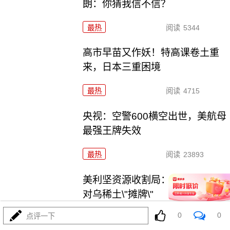
朗：你猜我信不信？
最热
阅读
5344
高市早苗又作妖！特高课卷土重
来，日本三重困境
最热
阅读
4715
央视：空警600横空出世，美航母
最强王牌失效
最热
阅读
23893
美利坚资源收割局：特朗普为何
对乌稀土\"摊牌\"
0
0
点评一下
最热
阅读
10776