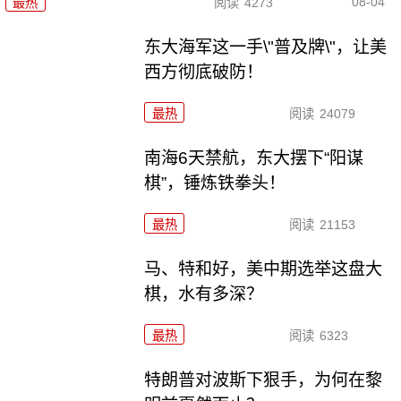
08-04
最热
阅读
4273
东大海军这一手\"普及牌\"，让美
西方彻底破防！
最热
阅读
24079
南海6天禁航，东大摆下“阳谋
棋”，锤炼铁拳头！
最热
阅读
21153
马、特和好，美中期选举这盘大
棋，水有多深？
最热
阅读
6323
特朗普对波斯下狠手，为何在黎