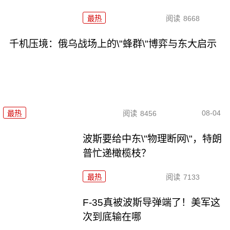
最热
阅读
8668
千机压境：俄乌战场上的\"蜂群\"博弈与东大启示
08-04
最热
阅读
8456
波斯要给中东\"物理断网\"，特朗
普忙递橄榄枝？
最热
阅读
7133
F-35真被波斯导弹端了！美军这
次到底输在哪