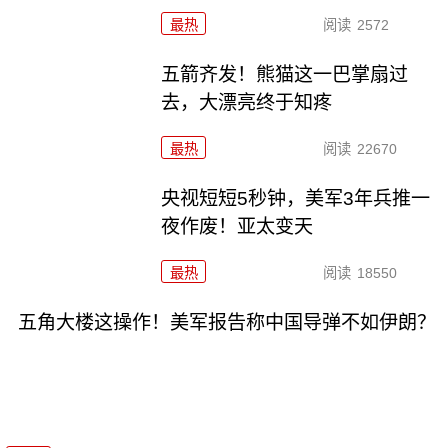
最热
阅读
2572
五箭齐发！熊猫这一巴掌扇过
去，大漂亮终于知疼
最热
阅读
22670
央视短短5秒钟，美军3年兵推一
夜作废！亚太变天
最热
阅读
18550
五角大楼这操作！美军报告称中国导弹不如伊朗？