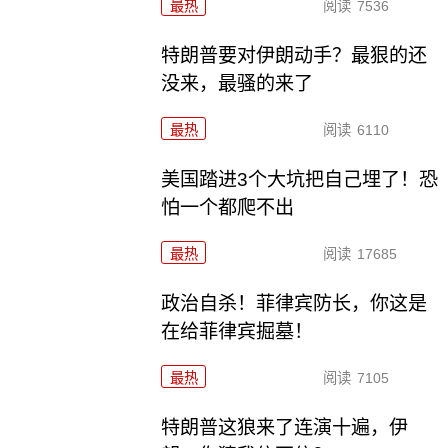
最热
阅读
7536
特朗普要对伊朗动手？最狠的还
没来，最骚的来了
最热
阅读
6110
美国踏进3个大坑把自己埋了！恐
怕一个都爬不出
最热
阅读
17685
政治自杀！菲律宾防长，你这是
在给菲律宾掘墓！
最热
阅读
7105
特朗普这狼来了连演十遍，伊