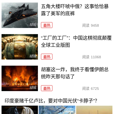
五角大楼吓唬中俄？这事恰恰暴
露了美军的底裤
最热
阅读
9458
“工厂的工厂”：中国这棋彻底颠覆
全球工业版图
最热
阅读
11068
胡塞这一炸，我终于看懂伊朗总
统昨天那句话了
最热
阅读
6725
印度豪赌千亿卢比，要对中国光伏“卡脖子”？