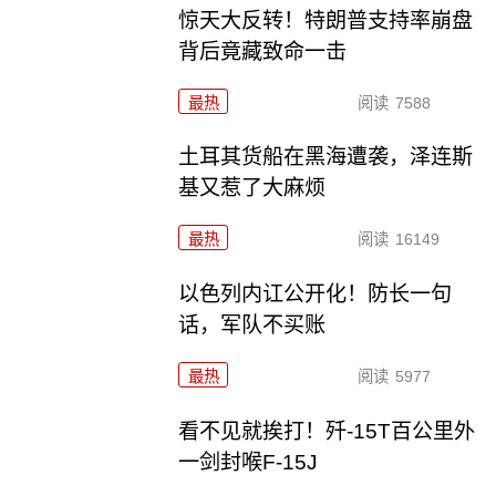
惊天大反转！特朗普支持率崩盘
背后竟藏致命一击
最热
阅读
7588
土耳其货船在黑海遭袭，泽连斯
基又惹了大麻烦
最热
阅读
16149
以色列内讧公开化！防长一句
话，军队不买账
最热
阅读
5977
看不见就挨打！歼-15T百公里外
一剑封喉F-15J