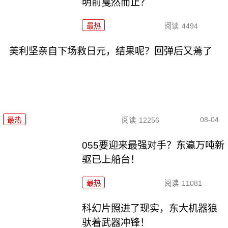
明前戛然而止？
最热
阅读
4494
美利坚亲自下场救日元，结果呢？回弹后又蔫了
08-04
最热
阅读
12256
055要迎来最强对手？东瀛万吨新
驱已上船台！
最热
阅读
11081
科幻片照进了现实，东大机器狼
驮着武器冲锋！