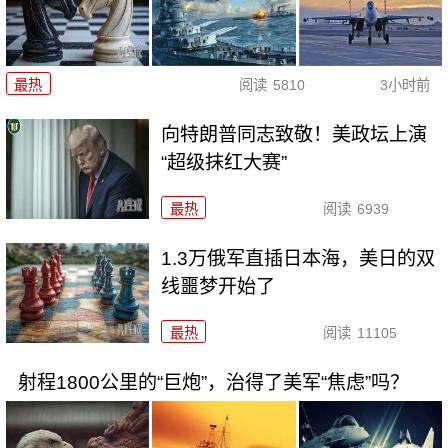
最热
阅读
5810
3小时前
向特朗普同志致敬！美政坛上演
“超级抹红大赛”
最热
阅读
6939
1.3万俄军直插日本海，美日的双
线噩梦开始了
最热
阅读
11105
射程1800公里的“巨炮”，治得了美军“焦虑”吗？