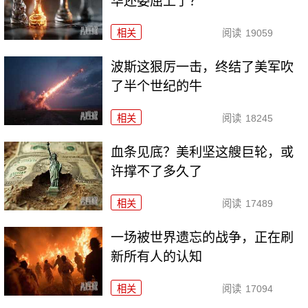
华还委屈上了？
相关
阅读
19059
波斯这狠厉一击，终结了美军吹
了半个世纪的牛
相关
阅读
18245
血条见底？美利坚这艘巨轮，或
许撑不了多久了
相关
阅读
17489
一场被世界遗忘的战争，正在刷
新所有人的认知
相关
阅读
17094