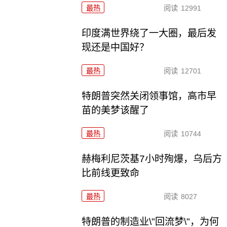
最热
阅读
12991
印度满世界绕了一大圈，最后发
现还是中国好？
最热
阅读
12701
特朗普突然关闭领事馆，高市早
苗的美梦该醒了
最热
阅读
10744
赫梅利尼茨基7小时殉爆，乌后方
比前线更致命
最热
阅读
8027
特朗普的制造业\"回流梦\"，为何