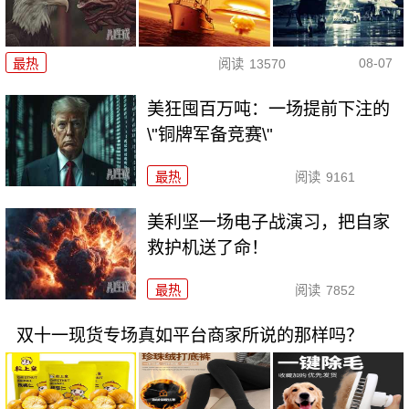
08-07
最热
阅读
13570
美狂囤百万吨：一场提前下注的
\"铜牌军备竞赛\"
最热
阅读
9161
美利坚一场电子战演习，把自家
救护机送了命！
最热
阅读
7852
双十一现货专场真如平台商家所说的那样吗？