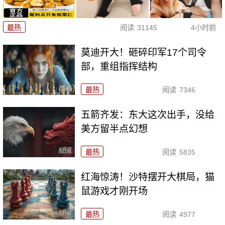
最热
阅读
31145
4小时前
莫迪开大！砸碎印军17个司令
部，重组指挥结构
最热
阅读
7346
五箭齐发：东大这次出手，没给
美方留半点幻想
最热
阅读
5835
红海惊涛！沙特摆开大棋局，猫
鼠游戏才刚开场
最热
阅读
4977