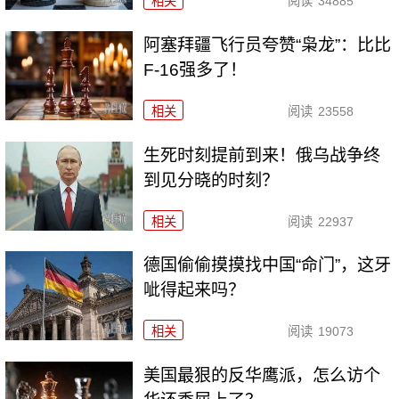
相关
阅读
34885
阿塞拜疆飞行员夸赞“枭龙”：比比
F-16强多了！
相关
阅读
23558
生死时刻提前到来！俄乌战争终
到见分晓的时刻？
相关
阅读
22937
德国偷偷摸摸找中国“命门”，这牙
呲得起来吗？
相关
阅读
19073
美国最狠的反华鹰派，怎么访个