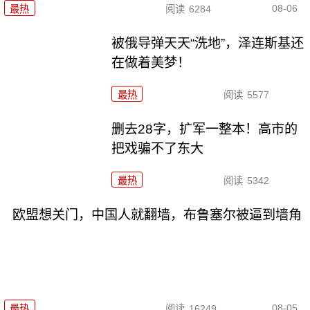
08-06
最热
阅读
6284
被俄导弹天天“洗地”，泽连斯基还
在做着美梦！
最热
阅读
5577
删去28字，扩军一整本！高市的
把戏骗不了东大
最热
阅读
5342
欧盟想关门，中国人就翻墙，布鲁塞尔被逼到墙角
08-05
最热
阅读
16249