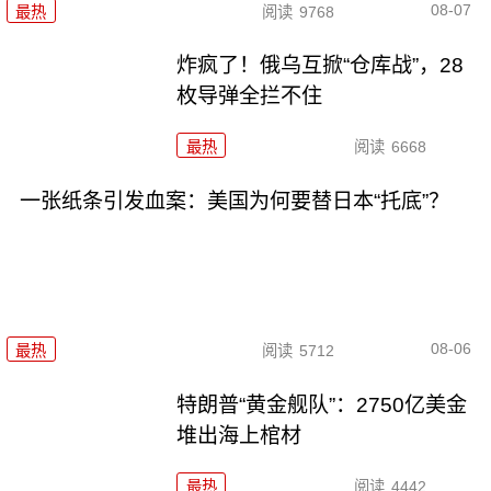
08-07
最热
阅读
9768
炸疯了！俄乌互掀“仓库战”，28
枚导弹全拦不住
最热
阅读
6668
一张纸条引发血案：美国为何要替日本“托底”？
08-06
最热
阅读
5712
特朗普“黄金舰队”：2750亿美金
堆出海上棺材
最热
阅读
4442