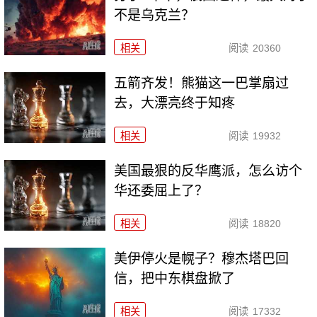
不是乌克兰？
相关
阅读
20360
五箭齐发！熊猫这一巴掌扇过
去，大漂亮终于知疼
相关
阅读
19932
美国最狠的反华鹰派，怎么访个
华还委屈上了？
相关
阅读
18820
美伊停火是幌子？穆杰塔巴回
信，把中东棋盘掀了
相关
阅读
17332