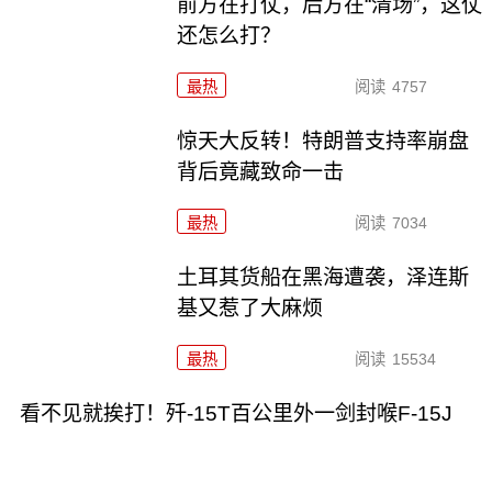
前方在打仗，后方在“清场”，这仗
还怎么打？
最热
阅读
4757
惊天大反转！特朗普支持率崩盘
背后竟藏致命一击
最热
阅读
7034
土耳其货船在黑海遭袭，泽连斯
基又惹了大麻烦
最热
阅读
15534
看不见就挨打！歼-15T百公里外一剑封喉F-15J