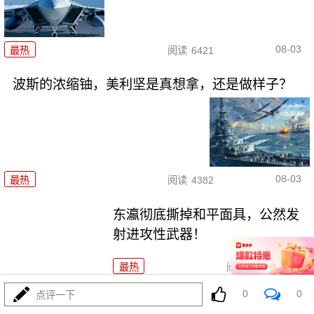
08-03
最热
阅读
6421
波斯的浓缩铀，美利坚是真想拿，还是做样子？
08-03
最热
阅读
4382
东瀛彻底撕掉和平面具，公然发
射进攻性武器！
最热
阅读
11183
0
0
点评一下
海锁波斯还不够，特朗普又生毒