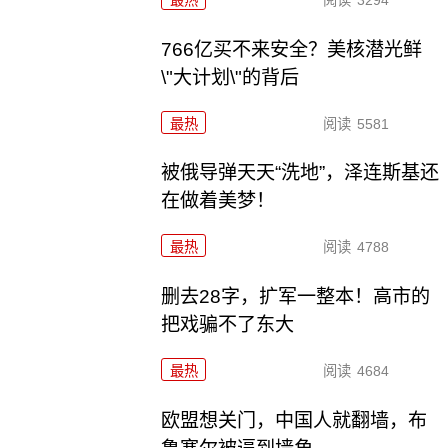
766亿买不来安全？美核潜光鲜
\"大计划\"的背后
最热
阅读
5581
被俄导弹天天“洗地”，泽连斯基还
在做着美梦！
最热
阅读
4788
删去28字，扩军一整本！高市的
把戏骗不了东大
最热
阅读
4684
欧盟想关门，中国人就翻墙，布