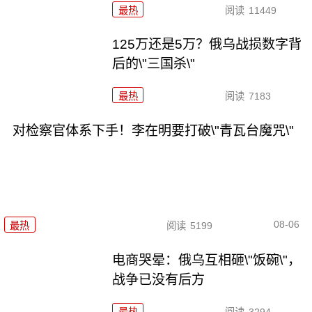
最热
阅读
11449
125万还是5万？俄乌战损数字背
后的\"三国杀\"
最热
阅读
7183
对检察官体系下手！李在明要打破\"青瓦台魔咒\"
08-06
最热
阅读
5199
电商哭晕：俄乌互相砸\"饭碗\"，
战争已没有后方
最热
阅读
3294