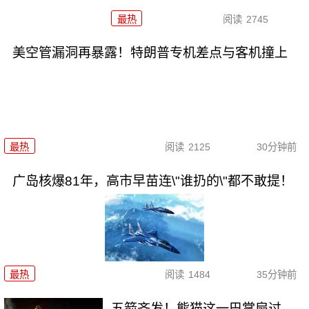
最热
阅读
2745
美空管漏洞再暴露！特朗普专机差点与客机撞上
最热
阅读
2125
30分钟前
广岛核爆81年，高市早苗连\"谁扔的\"都不敢提！
最热
阅读
1484
35分钟前
五箭齐发！熊猫这一巴掌扇过