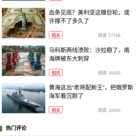
血条见底？美利坚这艘巨轮，或
许撑不了多久了
相关
阅读
17165
马科斯两线溃败：沙拉稳了，南
海牌被东大刺穿
相关
阅读
16415
黄海这出“老将配新王”，把俄罗斯
海军看沉默了
相关
阅读
16045
热门评论