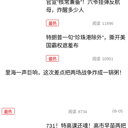
官宣“核常兼备”！六爷挂弹反航
母，炸醒多少人
最热
阅读
11896
特朗普一句“珍珠港除外”，撕开美
国霸权遮羞布
最热
阅读
10901
里海一声巨响，这次差点把两场战争炸成一锅粥！
08-05
最热
阅读
8734
731！特高课还魂！高市早苗两把