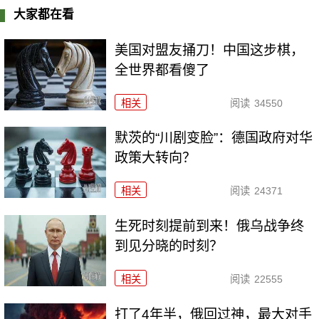
大家都在看
美国对盟友捅刀！中国这步棋，
全世界都看傻了
相关
阅读
34550
默茨的“川剧变脸”：德国政府对华
政策大转向？
相关
阅读
24371
生死时刻提前到来！俄乌战争终
到见分晓的时刻？
相关
阅读
22555
打了4年半，俄回过神，最大对手