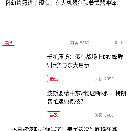
科幻片照进了现实，东大机器狼驮着武器冲锋！
08-04
最热
阅读
8230
千机压境：俄乌战场上的\"蜂群
\"博弈与东大启示
最热
阅读
7953
波斯要给中东\"物理断网\"，特朗
普忙递橄榄枝？
最热
阅读
6686
F-35真被波斯导弹端了！美军这次到底输在哪