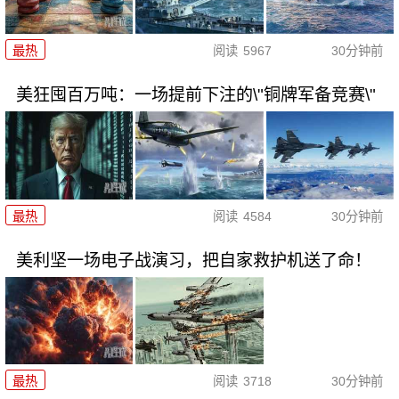
最热
阅读
5967
30分钟前
美狂囤百万吨：一场提前下注的\"铜牌军备竞赛\"
最热
阅读
4584
30分钟前
美利坚一场电子战演习，把自家救护机送了命！
最热
阅读
3718
30分钟前