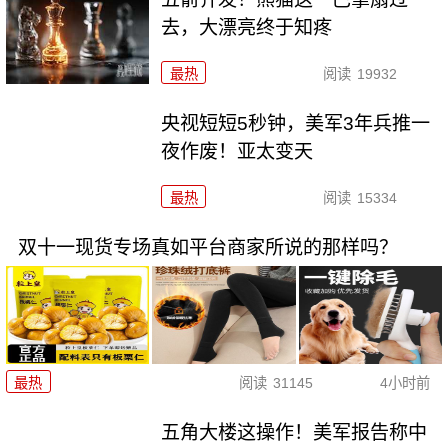
去，大漂亮终于知疼
最热
阅读
19932
央视短短5秒钟，美军3年兵推一
夜作废！亚太变天
最热
阅读
15334
双十一现货专场真如平台商家所说的那样吗？
最热
阅读
31145
4小时前
五角大楼这操作！美军报告称中