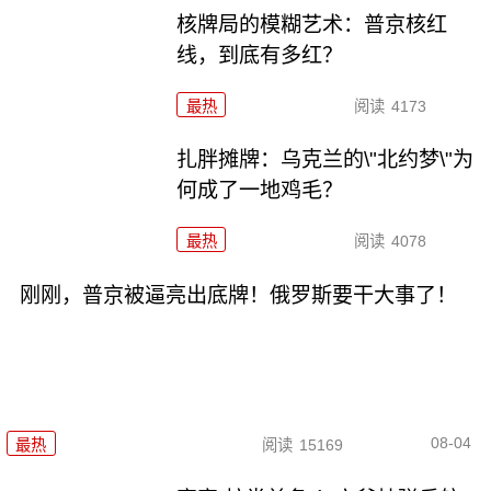
核牌局的模糊艺术：普京核红
线，到底有多红？
最热
阅读
4173
扎胖摊牌：乌克兰的\"北约梦\"为
何成了一地鸡毛？
最热
阅读
4078
刚刚，普京被逼亮出底牌！俄罗斯要干大事了！
08-04
最热
阅读
15169