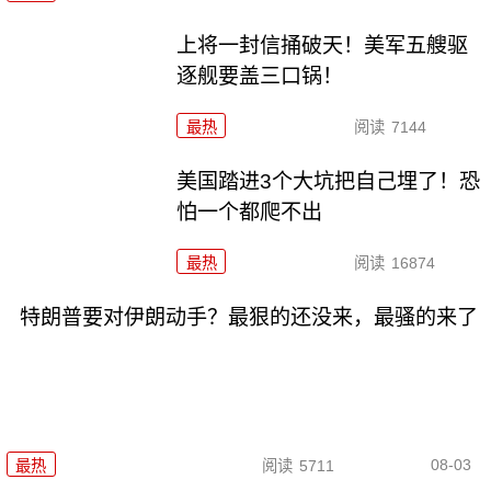
上将一封信捅破天！美军五艘驱
逐舰要盖三口锅！
最热
阅读
7144
美国踏进3个大坑把自己埋了！恐
怕一个都爬不出
最热
阅读
16874
特朗普要对伊朗动手？最狠的还没来，最骚的来了
08-03
最热
阅读
5711