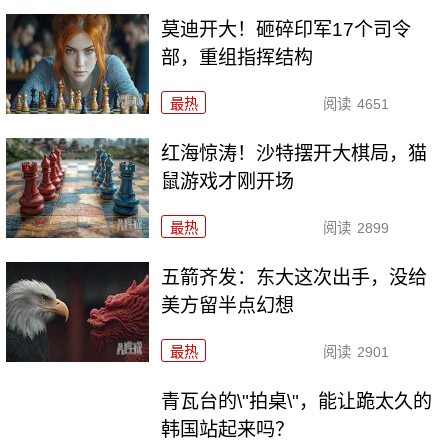
莫迪开大！砸碎印军17个司令
部，重组指挥结构
最热
阅读
4651
红海惊涛！沙特摆开大棋局，猫
鼠游戏才刚开场
最热
阅读
2899
五箭齐发：东大这次出手，没给
美方留半点幻想
最热
阅读
2901
青瓦台的\"拍桌\"，能让跪太久的
韩国站起来吗？