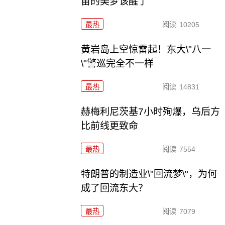
苗的美梦该醒了
最热
阅读
10205
黄岩岛上空惊雷起！东大\"八一
\"警巡完全不一样
最热
阅读
14831
赫梅利尼茨基7小时殉爆，乌后方
比前线更致命
最热
阅读
7554
特朗普的制造业\"回流梦\"，为何
成了回流东大？
最热
阅读
7079