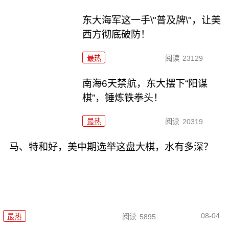
东大海军这一手\"普及牌\"，让美
西方彻底破防！
最热
阅读
23129
南海6天禁航，东大摆下“阳谋
棋”，锤炼铁拳头！
最热
阅读
20319
马、特和好，美中期选举这盘大棋，水有多深？
08-04
最热
阅读
5895