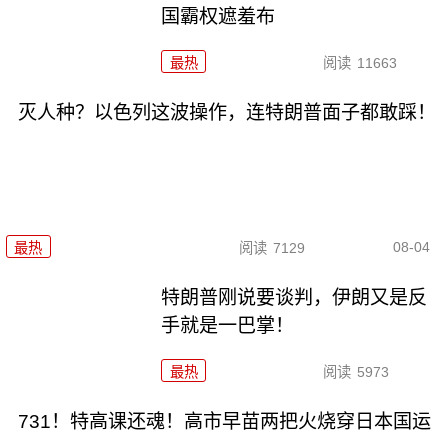
国霸权遮羞布
最热
阅读
11663
灭人种？以色列这波操作，连特朗普面子都敢踩！
08-04
最热
阅读
7129
特朗普刚说要谈判，伊朗又是反
手就是一巴掌！
最热
阅读
5973
731！特高课还魂！高市早苗两把火烧穿日本国运