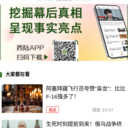
大家都在看
阿塞拜疆飞行员夸赞“枭龙”：比比
F-16强多了！
相关
阅读
23747
生死时刻提前到来！俄乌战争终