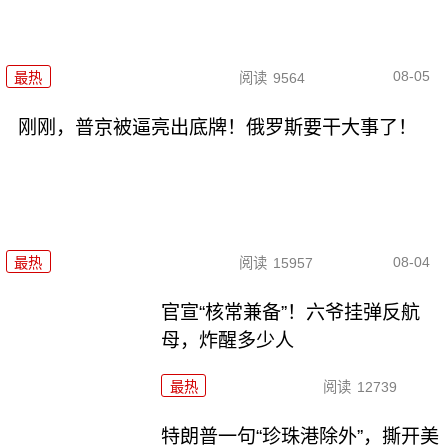
08-05
最热
阅读
9564
刚刚，普京被逼亮出底牌！俄罗斯要干大事了！
08-04
最热
阅读
15957
官宣“核常兼备”！六爷挂弹反航
母，炸醒多少人
最热
阅读
12739
特朗普一句“珍珠港除外”，撕开美