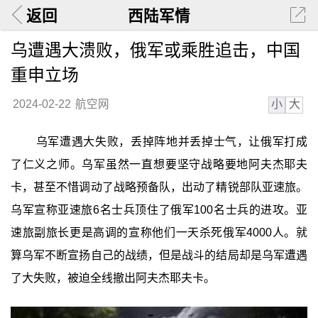
返回
西陆军情
乌遭遇大溃败，俄军或乘胜追击，中国
重申立场
小
大
2024-02-22
航空网
乌军遭遇大失败，丢掉阵地并丢掉士气，让俄军打成
了仁义之师。乌军虽然一直想要坚守战略要地阿夫杰耶夫
卡，甚至不惜调动了战略预备队，出动了精锐部队亚速旅。
乌军宣称亚速旅6名士兵顶住了俄军100名士兵的进攻。亚
速旅副旅长更是高调的宣称他们一天杀死俄军4000人。就
算乌军不断宣扬自己的战绩，但是战斗的结局却是乌军遭遇
了大失败，被迫全线撤出阿夫杰耶夫卡。