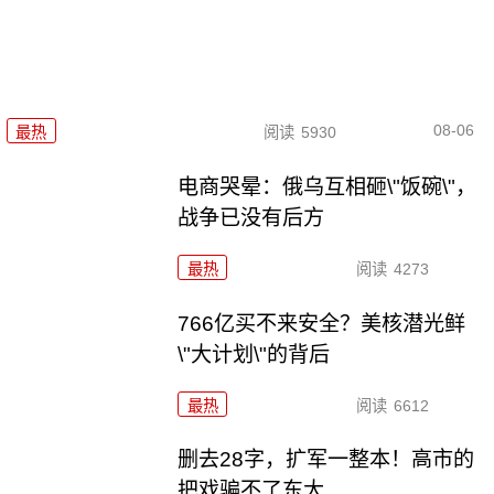
08-06
最热
阅读
5930
电商哭晕：俄乌互相砸\"饭碗\"，
战争已没有后方
最热
阅读
4273
766亿买不来安全？美核潜光鲜
\"大计划\"的背后
最热
阅读
6612
删去28字，扩军一整本！高市的
把戏骗不了东大