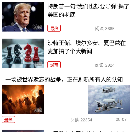
特朗普一句“我们也想要导弹”揭了
美国的老底
最热
阅读
3685
沙特王储、埃尔多安、夏巴兹在
麦加搞了个大新闻
最热
阅读
2924
一场被世界遗忘的战争，正在刷新所有人的认知
08-07
最热
阅读
22354