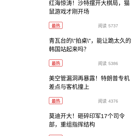
红海惊涛！沙特摆开大棋局，猫
鼠游戏才刚开场
最热
阅读
5737
青瓦台的\"拍桌\"，能让跪太久的
韩国站起来吗？
最热
阅读
5386
美空管漏洞再暴露！特朗普专机
差点与客机撞上
最热
阅读
4376
莫迪开大！砸碎印军17个司令
部，重组指挥结构