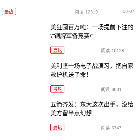
08-07
最热
阅读
12319
美狂囤百万吨：一场提前下注的
\"铜牌军备竞赛\"
最热
阅读
10128
美利坚一场电子战演习，把自家
救护机送了命！
最热
阅读
8881
五箭齐发：东大这次出手，没给
美方留半点幻想
最热
阅读
6747