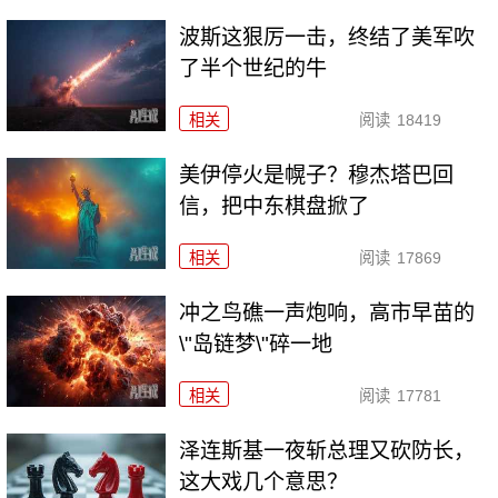
波斯这狠厉一击，终结了美军吹
了半个世纪的牛
相关
阅读
18419
美伊停火是幌子？穆杰塔巴回
信，把中东棋盘掀了
相关
阅读
17869
冲之鸟礁一声炮响，高市早苗的
\"岛链梦\"碎一地
相关
阅读
17781
泽连斯基一夜斩总理又砍防长，
这大戏几个意思？