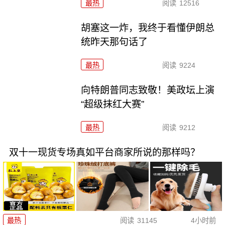
最热
阅读
12516
胡塞这一炸，我终于看懂伊朗总
统昨天那句话了
最热
阅读
9224
向特朗普同志致敬！美政坛上演
“超级抹红大赛”
最热
阅读
9212
双十一现货专场真如平台商家所说的那样吗？
最热
阅读
31145
4小时前