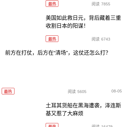
最热
阅读
7855
美国如此救日元，背后藏着三重
收割日本的阳谋！
最热
阅读
6743
前方在打仗，后方在“清场”，这仗还怎么打？
08-05
最热
阅读
5605
土耳其货船在黑海遭袭，泽连斯
基又惹了大麻烦
最热
阅读
16479