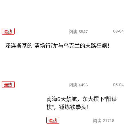
08-04
最热
阅读
5547
泽连斯基的“清场行动”与乌克兰的末路狂飙！
08-04
最热
阅读
4496
南海6天禁航，东大摆下“阳谋
棋”，锤炼铁拳头！
最热
阅读
21718