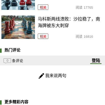
相关
阅读
17765
马科斯两线溃败：沙拉稳了，南
海牌被东大刺穿
相关
阅读
16816
热门评论
登陆
0
条评论
我来说两句
更多精彩内容