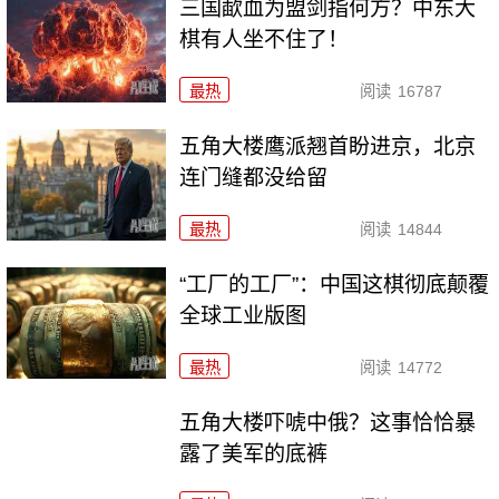
三国歃血为盟剑指何方？中东大
棋有人坐不住了！
最热
阅读
16787
五角大楼鹰派翘首盼进京，北京
连门缝都没给留
最热
阅读
14844
“工厂的工厂”：中国这棋彻底颠覆
全球工业版图
最热
阅读
14772
五角大楼吓唬中俄？这事恰恰暴
露了美军的底裤