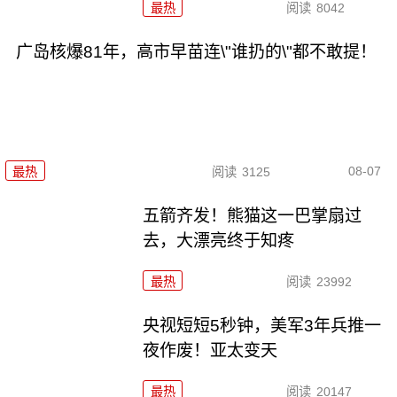
最热
阅读
8042
广岛核爆81年，高市早苗连\"谁扔的\"都不敢提！
08-07
最热
阅读
3125
五箭齐发！熊猫这一巴掌扇过
去，大漂亮终于知疼
最热
阅读
23992
央视短短5秒钟，美军3年兵推一
夜作废！亚太变天
最热
阅读
20147