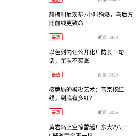
赫梅利尼茨基7小时殉爆，乌后方
比前线更致命
最热
阅读
8334
以色列内讧公开化！防长一句
话，军队不买账
最热
阅读
6320
核牌局的模糊艺术：普京核红
线，到底有多红？
最热
阅读
5055
黄岩岛上空惊雷起！东大\"八一
\"警巡完全不一样