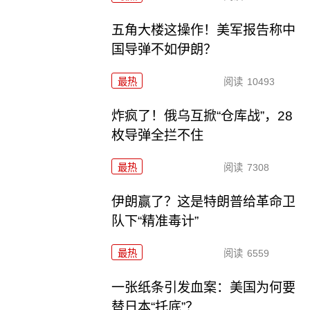
五角大楼这操作！美军报告称中
国导弹不如伊朗？
最热
阅读
10493
炸疯了！俄乌互掀“仓库战”，28
枚导弹全拦不住
最热
阅读
7308
伊朗赢了？这是特朗普给革命卫
队下“精准毒计”
最热
阅读
6559
一张纸条引发血案：美国为何要
替日本“托底”？