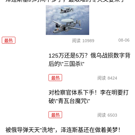
08-06
最热
阅读
10989
125万还是5万？俄乌战损数字背
后的\"三国杀\"
最热
阅读
8424
对检察官体系下手！李在明要打
破\"青瓦台魔咒\"
最热
阅读
6503
被俄导弹天天“洗地”，泽连斯基还在做着美梦！