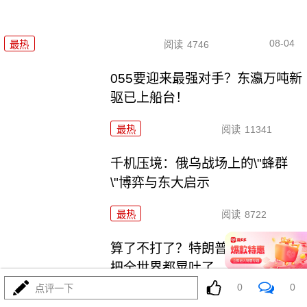
08-04
最热
阅读
4746
055要迎来最强对手？东瀛万吨新
驱已上船台！
最热
阅读
11341
千机压境：俄乌战场上的\"蜂群
\"博弈与东大启示
最热
阅读
8722
算了不打了？特朗普这脚刹车，
把全世界都晃吐了
0
0
点评一下
最热
阅读
16013