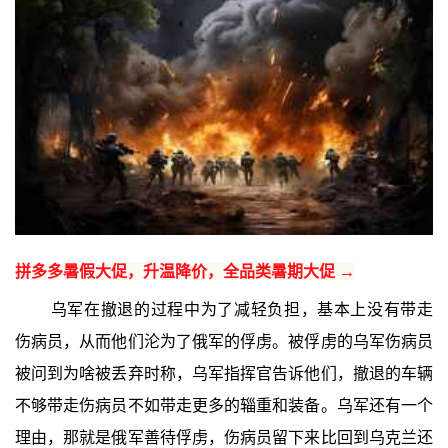
拼多多暑假大促，升温降价，全品类暑期大促 →
乌军在撤退的过程中为了减轻负担，基本上没有带走
伤病员，从而他们沦为了俄军的俘虏。被俘虏的乌军伤病员
被问到为啥被丢弃时称，乌军指挥官告诉他们，撤退的车辆
不够带走伤病员不如带走更多的辎重和装备。乌军还有一个
理由，那就是俄军善待俘虏，伤病员留下来比回到乌克兰还