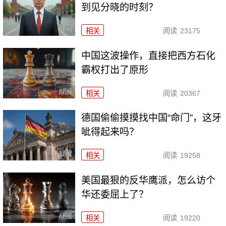
到见分晓的时刻？
相关
阅读
23175
中国这波操作，直接把西方石化
霸权打出了原形
相关
阅读
20367
德国偷偷摸摸找中国“命门”，这牙
呲得起来吗？
相关
阅读
19258
美国最狠的反华鹰派，怎么访个
华还委屈上了？
相关
阅读
19220