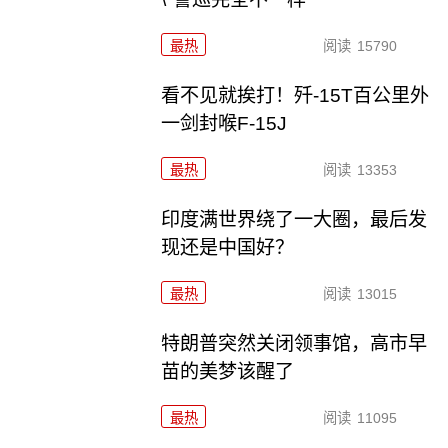
最热
阅读
15790
看不见就挨打！歼-15T百公里外
一剑封喉F-15J
最热
阅读
13353
印度满世界绕了一大圈，最后发
现还是中国好？
最热
阅读
13015
特朗普突然关闭领事馆，高市早
苗的美梦该醒了
最热
阅读
11095