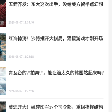
五箭齐发：东大这次出手，没给美方留半点幻想
2026-08-07 11:14:46
红海惊涛！沙特摆开大棋局，猫鼠游戏才刚开场
2026-08-07 11:28:18
青瓦台的\"拍桌\"，能让跪太久的韩国站起来吗？
2026-08-07 11:22:56
莫迪开大！砸碎印军17个司令部，重组指挥结构