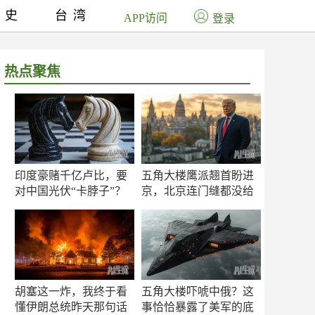
历史
台湾
APP访问
登录
热点聚焦
印度豪赌千亿卢比，要
五角大楼鹰派翘首盼进
对中国光伏“卡脖子”？
京，北京连门缝都没给
留
胡塞这一炸，我终于看
五角大楼吓唬中俄？这
懂伊朗总统昨天那句话
事恰恰暴露了美军的底