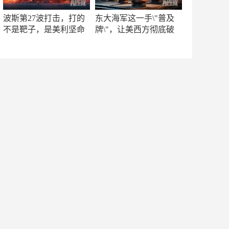
波斯第27波打击，打的
东大海军这一手\"普及
不是靶子，是美利坚命
牌\"，让美西方彻底破
门
防！