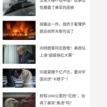
五角大楼吓唬中俄？这事恰
恰暴露了美军的底裤
胡塞这一炸，我终于看懂伊
朗总统昨天那句话了
向特朗普同志致敬！美政坛
上演“超级抹红大赛”
印度豪赌千亿卢比，要对中
国光伏“卡脖子”？
射程1800公里的“巨炮”，治
得了美军“焦虑”吗？