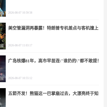
2026-08-07 10:59:58
美空管漏洞再暴露！特朗普专机差点与客机撞上
2026-08-07 11:03:17
广岛核爆81年，高市早苗连\"谁扔的\"都不敢提！
2026-08-07 10:55:12
五箭齐发！熊猫这一巴掌扇过去，大漂亮终于知
疼