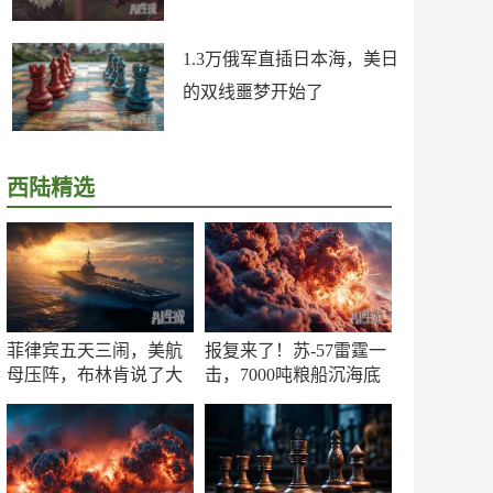
1.3万俄军直插日本海，美日
的双线噩梦开始了
西陆精选
菲律宾五天三闹，美航
报复来了！苏-57雷霆一
母压阵，布林肯说了大
击，7000吨粮船沉海底
实话