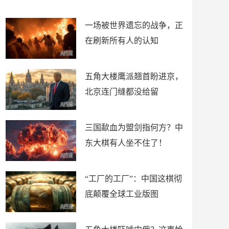
了
裤
一场被世界遗忘的战争，正
在刷新所有人的认知
五角大楼鹰派翘首盼进京，
北京连门缝都没给留
三国歃血为盟剑指何方？中
东大棋有人坐不住了！
“工厂的工厂”：中国这棋彻
底颠覆全球工业版图