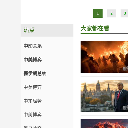
1
2
3
大家都在看
热点
中印关系
中美博弈
懂伊朗总统
中美博弈
中东局势
中美博弈