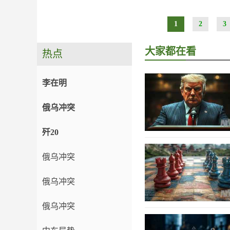
1
2
3
大家都在看
热点
李在明
俄乌冲突
歼20
俄乌冲突
俄乌冲突
俄乌冲突