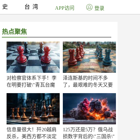
历史
台湾
APP访问
登录
热点聚焦
对检察官体系下手！李
泽连斯基的时间不多
在明要打破\"青瓦台魔
了，最艰难的冬天又要
咒\"
来了
信息量很大！歼20越肩
125万还是5万？俄乌战
反杀，美西方都不淡定
损数字背后的\"三国杀\"