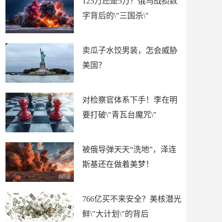
125万还是5万？俄乌战损数
字背后的\"三国杀\"
卖瓜子水饺男装，怎会威胁
美国？
对检察官体系下手！李在明
要打破\"青瓦台魔咒\"
被俄导弹天天“洗地”，泽连
斯基还在做着美梦！
766亿买不来安全？美核潜光
鲜\"大计划\"的背后