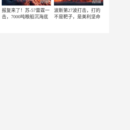
报复来了！苏-57雷霆一
波斯第27波打击，打的
击，7000吨粮船沉海底
不是靶子，是美利坚命
门