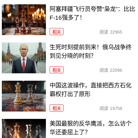
阿塞拜疆飞行员夸赞“枭龙”：比比
F-16强多了！
相关
阅读
22965
生死时刻提前到来！俄乌战争终
到见分晓的时刻？
相关
阅读
22096
中国这波操作，直接把西方石化
霸权打出了原形
相关
阅读
19758
美国最狠的反华鹰派，怎么访个
华还委屈上了？