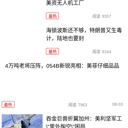
美资无人机工厂
最热
阅读
8357
海锁波斯还不够，特朗普又生毒
计，陆地也要封
最热
阅读
8164
4万吨老将压阵，054B新锐亮相：美菲仔细品品
08-03
最热
阅读
7963
吞金巨兽折翼加州：美利坚军工
\"里外掏空\"困局