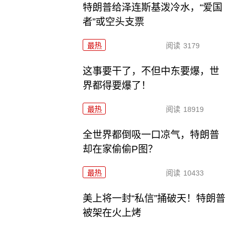
特朗普给泽连斯基泼冷水，“爱国
者”或空头支票
最热
阅读
3179
这事要干了，不但中东要爆，世
界都得要爆了！
最热
阅读
18919
全世界都倒吸一口凉气，特朗普
却在家偷偷P图？
最热
阅读
10433
美上将一封“私信”捅破天！特朗普
被架在火上烤