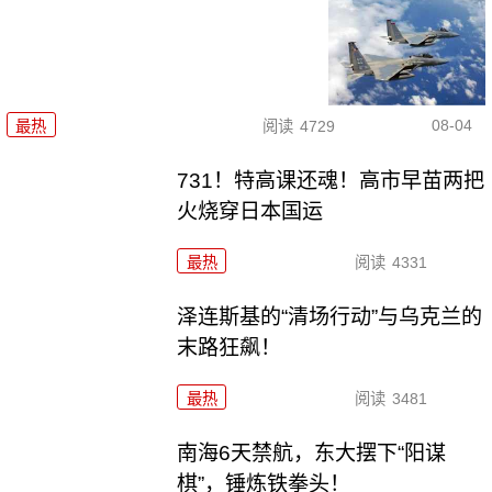
08-04
最热
阅读
4729
731！特高课还魂！高市早苗两把
火烧穿日本国运
最热
阅读
4331
泽连斯基的“清场行动”与乌克兰的
末路狂飙！
最热
阅读
3481
南海6天禁航，东大摆下“阳谋
棋”，锤炼铁拳头！