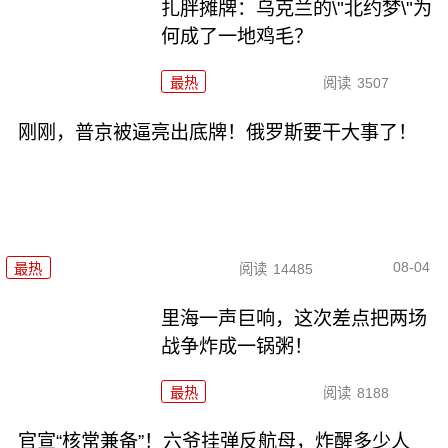
扎胖摊牌：乌克兰的\"北约梦\"为
何成了一地鸡毛？
最热
阅读
3507
刚刚，普京被逼亮出底牌！俄罗斯要干大事了！
08-04
最热
阅读
14485
里海一声巨响，这次差点把两场
战争炸成一锅粥！
最热
阅读
8188
官宣“核常兼备”！六爷挂弹反航母，炸醒多少人