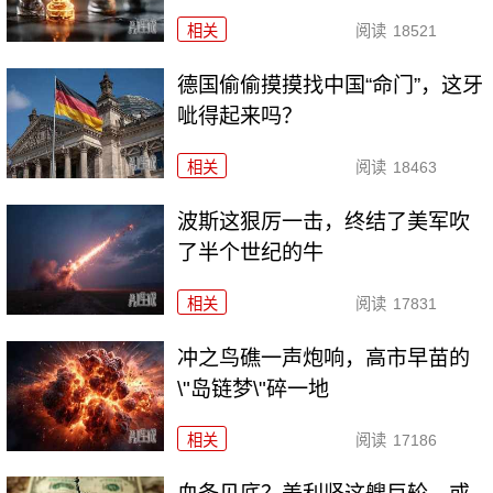
相关
阅读
18521
德国偷偷摸摸找中国“命门”，这牙
呲得起来吗？
相关
阅读
18463
波斯这狠厉一击，终结了美军吹
了半个世纪的牛
相关
阅读
17831
冲之鸟礁一声炮响，高市早苗的
\"岛链梦\"碎一地
相关
阅读
17186