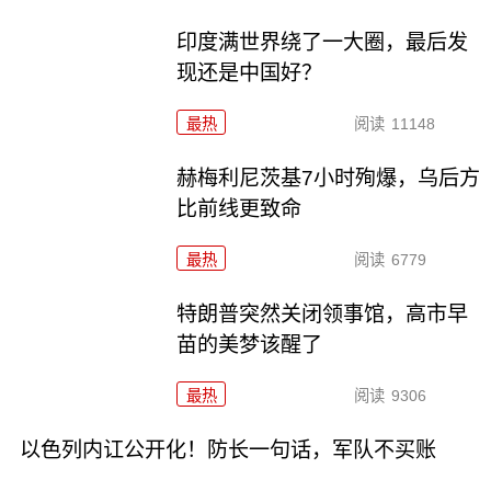
印度满世界绕了一大圈，最后发
现还是中国好？
最热
阅读
11148
赫梅利尼茨基7小时殉爆，乌后方
比前线更致命
最热
阅读
6779
特朗普突然关闭领事馆，高市早
苗的美梦该醒了
最热
阅读
9306
以色列内讧公开化！防长一句话，军队不买账