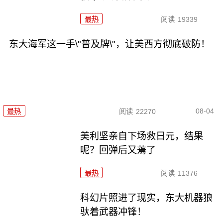
最热
阅读
19339
东大海军这一手\"普及牌\"，让美西方彻底破防！
08-04
最热
阅读
22270
美利坚亲自下场救日元，结果
呢？回弹后又蔫了
最热
阅读
11376
科幻片照进了现实，东大机器狼
驮着武器冲锋！