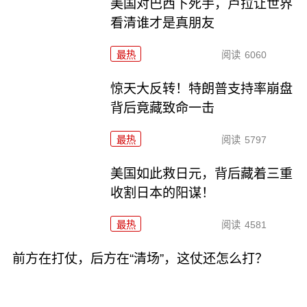
美国对巴西下死手，卢拉让世界
看清谁才是真朋友
最热
阅读
6060
惊天大反转！特朗普支持率崩盘
背后竟藏致命一击
最热
阅读
5797
美国如此救日元，背后藏着三重
收割日本的阳谋！
最热
阅读
4581
前方在打仗，后方在“清场”，这仗还怎么打？