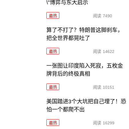
\"博弈与东大启示
最热
阅读
7490
算了不打了？特朗普这脚刹车，
把全世界都晃吐了
最热
阅读
14622
一张图让印度陷入死寂，五枚金
牌背后的终极真相
最热
阅读
10151
美国踏进3个大坑把自己埋了！恐
怕一个都爬不出
最热
阅读
16299