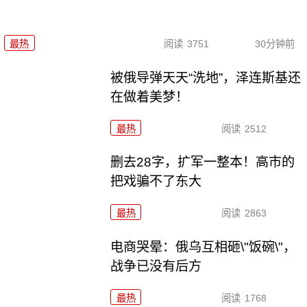
最热
阅读
3751
30分钟前
被俄导弹天天“洗地”，泽连斯基还
在做着美梦！
最热
阅读
2512
删去28字，扩军一整本！高市的
把戏骗不了东大
最热
阅读
2863
电商哭晕：俄乌互相砸\"饭碗\"，
战争已没有后方
最热
阅读
1768