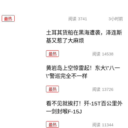
最热
阅读
3741
3小时前
土耳其货船在黑海遭袭，泽连斯
基又惹了大麻烦
最热
阅读
14538
黄岩岛上空惊雷起！东大\"八一
\"警巡完全不一样
最热
阅读
13726
看不见就挨打！歼-15T百公里外
一剑封喉F-15J
最热
阅读
11344