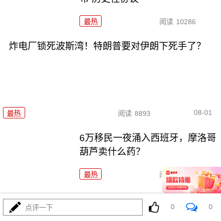
最热
阅读
10286
炸电厂锁死波斯湾！特朗普要对伊朗下死手了？
08-01
最热
阅读
8893
6万移民一夜涌入西班牙，摩洛哥
葫芦卖什么药？
最热
阅读
7655
菲律宾五天三闹，美航母压阵，布林肯说了大实话
0
0
点评一下