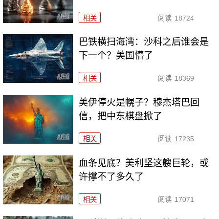
相关
阅读
18724
巴铁横扫海湾：沙科之后谁会是
下一个？美国懵了
相关
阅读
18369
美伊停火是幌子？穆杰塔巴回
信，把中东棋盘掀了
相关
阅读
17235
血条见底？美利坚这艘巨轮，或
许撑不了多久了
相关
阅读
17071