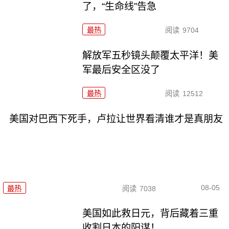
了，“生命线”告急
最热
阅读
9704
解放军五秒镜头颠覆太平洋！美
军最后安全区没了
最热
阅读
12512
美国对巴西下死手，卢拉让世界看清谁才是真朋友
08-05
最热
阅读
7038
美国如此救日元，背后藏着三重
收割日本的阳谋！