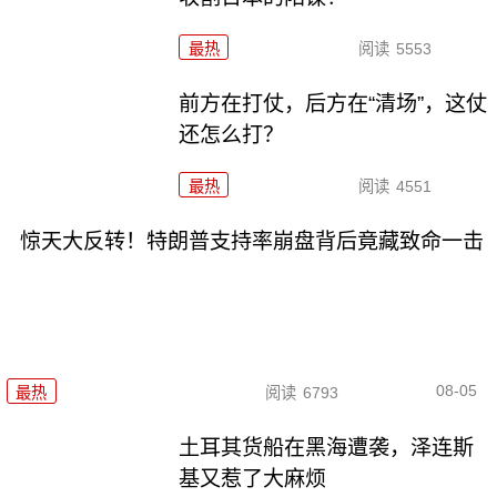
最热
阅读
5553
前方在打仗，后方在“清场”，这仗
还怎么打？
最热
阅读
4551
惊天大反转！特朗普支持率崩盘背后竟藏致命一击
08-05
最热
阅读
6793
土耳其货船在黑海遭袭，泽连斯
基又惹了大麻烦