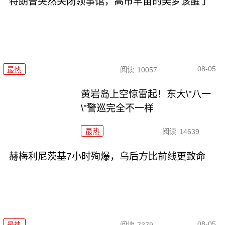
特朗普突然关闭领事馆，高市早苗的美梦该醒了
08-05
最热
阅读
10057
黄岩岛上空惊雷起！东大\"八一
\"警巡完全不一样
最热
阅读
14639
赫梅利尼茨基7小时殉爆，乌后方比前线更致命
08-05
最热
阅读
7379