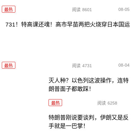
08-05
最热
阅读
8601
731！特高课还魂！高市早苗两把火烧穿日本国运
08-04
最热
阅读
4731
灭人种？以色列这波操作，连特
朗普面子都敢踩！
最热
阅读
6258
特朗普刚说要谈判，伊朗又是反
手就是一巴掌！