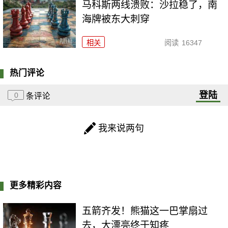
马科斯两线溃败：沙拉稳了，南
海牌被东大刺穿
相关
阅读
16347
热门评论
登陆
0
条评论
我来说两句
更多精彩内容
五箭齐发！熊猫这一巴掌扇过
去，大漂亮终于知疼