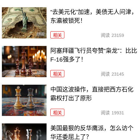
“去美元化”加速，美债无人问津，
东瀛被锁死！
相关
阅读
23159
阿塞拜疆飞行员夸赞“枭龙”：比比
F-16强多了！
相关
阅读
23145
中国这波操作，直接把西方石化
霸权打出了原形
相关
阅读
19931
美国最狠的反华鹰派，怎么访个
华还委屈上了？