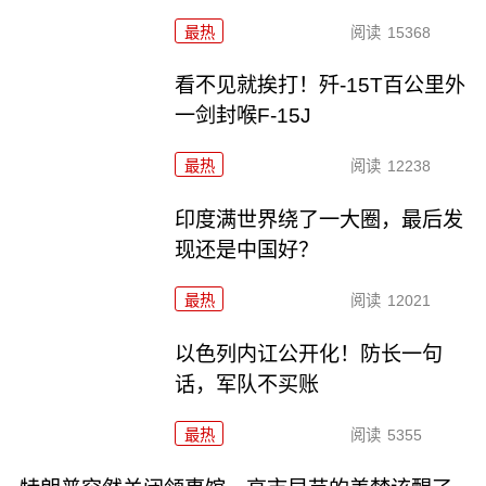
最热
阅读
15368
看不见就挨打！歼-15T百公里外
一剑封喉F-15J
最热
阅读
12238
印度满世界绕了一大圈，最后发
现还是中国好？
最热
阅读
12021
以色列内讧公开化！防长一句
话，军队不买账
最热
阅读
5355