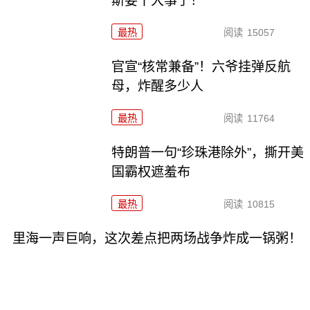
斯要干大事了！
最热
阅读
15057
官宣“核常兼备”！六爷挂弹反航
母，炸醒多少人
最热
阅读
11764
特朗普一句“珍珠港除外”，撕开美
国霸权遮羞布
最热
阅读
10815
里海一声巨响，这次差点把两场战争炸成一锅粥！