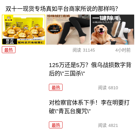
双十一现货专场真如平台商家所说的那样吗？
最热
阅读
31145
4小时前
125万还是5万？俄乌战损数字背
后的\"三国杀\"
最热
阅读
6810
对检察官体系下手！李在明要打
破\"青瓦台魔咒\"
最热
阅读
4821