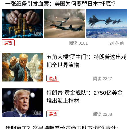
一张纸条引发血案：美国为何要替日本“托底”？
最热
阅读
3181
2小时前
五角大楼“罗生门”：特朗普这出戏
把全世界演懵
最热
阅读
2327
特朗普“黄金舰队”：2750亿美金
堆出海上棺材
最热
阅读
2288
伊朗赢了？这是特朗普给革命卫队下“精准毒计”