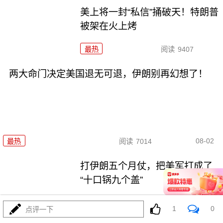
美上将一封“私信”捅破天！特朗普
被架在火上烤
最热
阅读
9407
两大命门决定美国退无可退，伊朗别再幻想了！
08-02
最热
阅读
7014
打伊朗五个月仗，把美军打成了
“十口锅九个盖”
最热
阅读
5486
1
0
点评一下