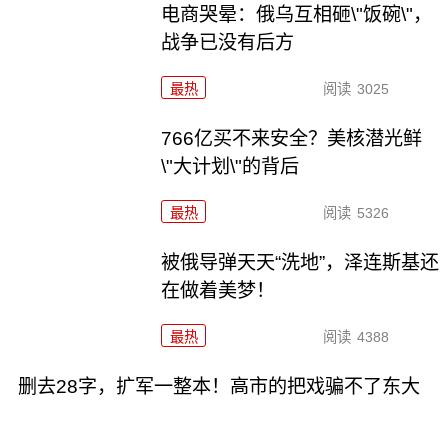
电商哭晕：俄乌互相砸\"饭碗\"，
战争已没有后方
最热
阅读
3025
766亿买不来安全？美核潜光鲜
\"大计划\"的背后
最热
阅读
5326
被俄导弹天天“洗地”，泽连斯基还
在做着美梦！
最热
阅读
4388
删去28字，扩军一整本！高市的把戏骗不了东大