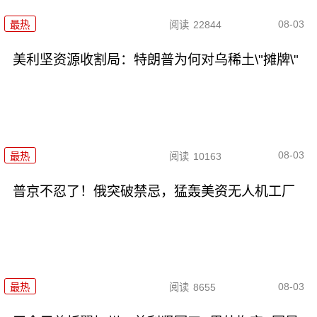
08-03
最热
阅读
22844
美利坚资源收割局：特朗普为何对乌稀土\"摊牌\"
08-03
最热
阅读
10163
普京不忍了！俄突破禁忌，猛轰美资无人机工厂
08-03
最热
阅读
8655