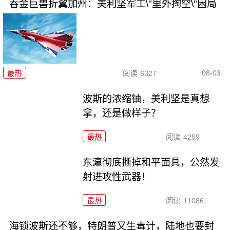
吞金巨兽折翼加州：美利坚军工\"里外掏空\"困局
08-03
最热
阅读
6327
波斯的浓缩铀，美利坚是真想
拿，还是做样子？
最热
阅读
4259
东瀛彻底撕掉和平面具，公然发
射进攻性武器！
最热
阅读
11086
海锁波斯还不够，特朗普又生毒计，陆地也要封