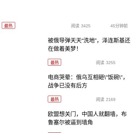
最热
阅读
3425
45分钟前
被俄导弹天天“洗地”，泽连斯基还
在做着美梦！
最热
阅读
3255
电商哭晕：俄乌互相砸\"饭碗\"，
战争已没有后方
最热
阅读
2169
欧盟想关门，中国人就翻墙，布
鲁塞尔被逼到墙角