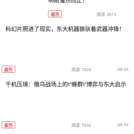
明前戛然而止？
最热
阅读
3671
科幻片照进了现实，东大机器狼驮着武器冲锋！
08-04
最热
阅读
7828
千机压境：俄乌战场上的\"蜂群\"博弈与东大启示
08-04
最热
阅读
7531