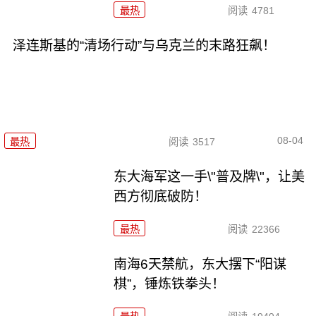
最热
阅读
4781
泽连斯基的“清场行动”与乌克兰的末路狂飙！
08-04
最热
阅读
3517
东大海军这一手\"普及牌\"，让美
西方彻底破防！
最热
阅读
22366
南海6天禁航，东大摆下“阳谋
棋”，锤炼铁拳头！