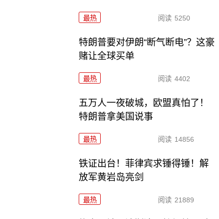
最热
阅读
5250
特朗普要对伊朗“断气断电”？这豪
赌让全球买单
最热
阅读
4402
五万人一夜破城，欧盟真怕了！
特朗普拿美国说事
最热
阅读
14856
铁证出台！菲律宾求锤得锤！解
放军黄岩岛亮剑
最热
阅读
21889