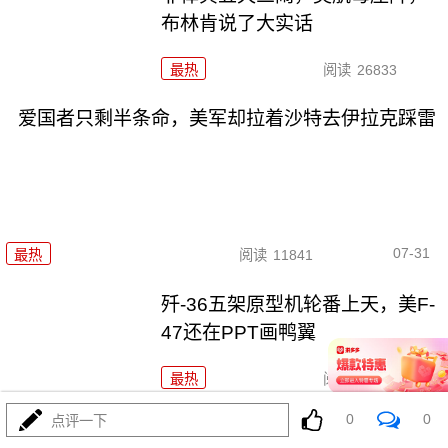
布林肯说了大实话
最热
阅读
26833
爱国者只剩半条命，美军却拉着沙特去伊拉克踩雷
07-31
最热
阅读
11841
歼-36五架原型机轮番上天，美F-
47还在PPT画鸭翼
最热
阅读
20668
0
0
点评一下
特朗普官宣“哈马斯缴械”，内塔尼