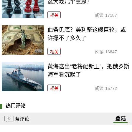
这大戏几个意思？
相关
阅读
17187
血条见底？美利坚这艘巨轮，或
许撑不了多久了
相关
阅读
16847
黄海这出“老将配新王”，把俄罗斯
海军看沉默了
相关
阅读
15772
热门评论
登陆
0
条评论