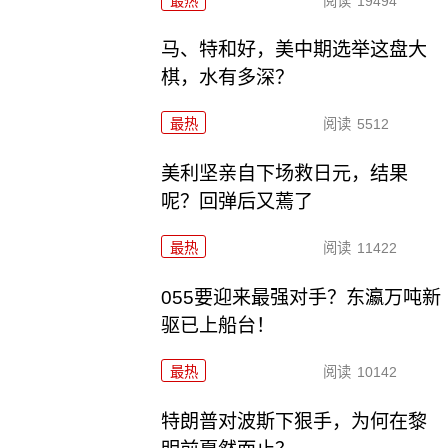
最热
阅读
19494
马、特和好，美中期选举这盘大
棋，水有多深？
最热
阅读
5512
美利坚亲自下场救日元，结果
呢？回弹后又蔫了
最热
阅读
11422
055要迎来最强对手？东瀛万吨新
驱已上船台！
最热
阅读
10142
特朗普对波斯下狠手，为何在黎