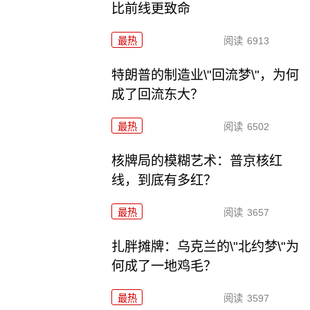
比前线更致命
最热
阅读
6913
特朗普的制造业\"回流梦\"，为何
成了回流东大？
最热
阅读
6502
核牌局的模糊艺术：普京核红
线，到底有多红？
最热
阅读
3657
扎胖摊牌：乌克兰的\"北约梦\"为
何成了一地鸡毛？
最热
阅读
3597