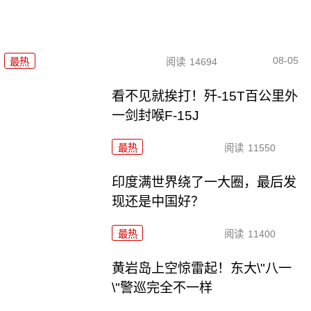
08-05
最热
阅读
14694
看不见就挨打！歼-15T百公里外
一剑封喉F-15J
最热
阅读
11550
印度满世界绕了一大圈，最后发
现还是中国好？
最热
阅读
11400
黄岩岛上空惊雷起！东大\"八一
\"警巡完全不一样