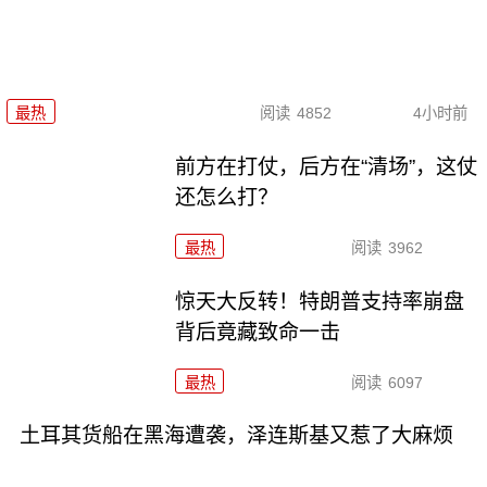
最热
阅读
4852
4小时前
前方在打仗，后方在“清场”，这仗
还怎么打？
最热
阅读
3962
惊天大反转！特朗普支持率崩盘
背后竟藏致命一击
最热
阅读
6097
土耳其货船在黑海遭袭，泽连斯基又惹了大麻烦