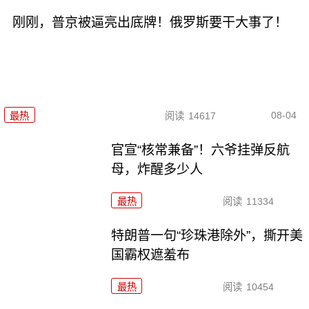
刚刚，普京被逼亮出底牌！俄罗斯要干大事了！
08-04
最热
阅读
14617
官宣“核常兼备”！六爷挂弹反航
母，炸醒多少人
最热
阅读
11334
特朗普一句“珍珠港除外”，撕开美
国霸权遮羞布
最热
阅读
10454