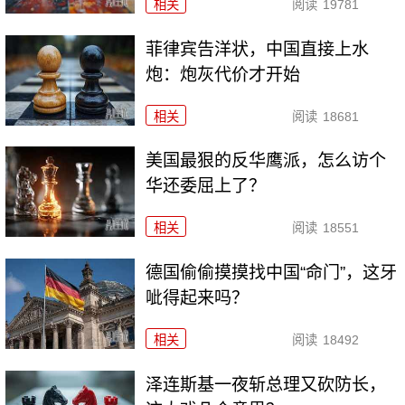
相关
阅读
19781
菲律宾告洋状，中国直接上水
炮：炮灰代价才开始
相关
阅读
18681
美国最狠的反华鹰派，怎么访个
华还委屈上了？
相关
阅读
18551
德国偷偷摸摸找中国“命门”，这牙
呲得起来吗？
相关
阅读
18492
泽连斯基一夜斩总理又砍防长，