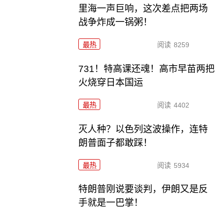
里海一声巨响，这次差点把两场
战争炸成一锅粥！
最热
阅读
8259
731！特高课还魂！高市早苗两把
火烧穿日本国运
最热
阅读
4402
灭人种？以色列这波操作，连特
朗普面子都敢踩！
最热
阅读
5934
特朗普刚说要谈判，伊朗又是反
手就是一巴掌！