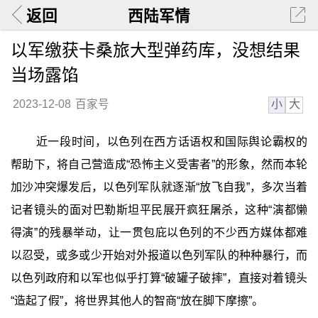
返回
西陆军情
以军缴获卡桑旅大型弹药库，没想结果
当场露馅
小
大
2023-12-08
百家号
近一段时间，以色列在西方话语权和国际舆论霸权的
帮助下，将自己营造成“恐怖主义受害者”的形象，然而本轮
加沙冲突爆发后，以色列军队就逐渐“放飞自我”，多次当着
记者镜头的面对巴勒斯坦平民展开疯狂屠杀，这种“演都懒
得演”的残暴举动，让一贯包庇以色列的不少西方媒体都难
以忍受，或多或少开始对外报道以色列军队的种种暴行，而
以色列政府和以军也似乎打算“破罐子破摔”，直接对着镜头
“造起了假”，将世界其他人的智商“放在脚下摩擦”。