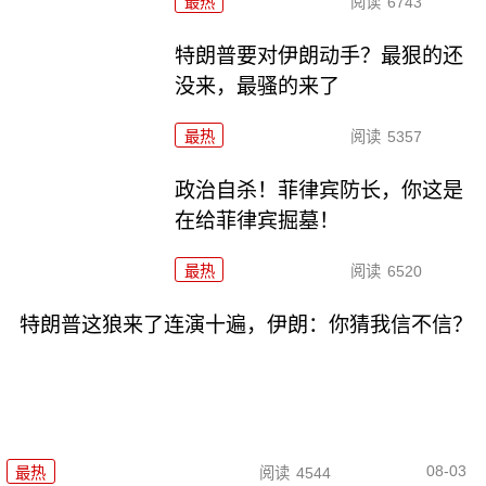
最热
阅读
6743
特朗普要对伊朗动手？最狠的还
没来，最骚的来了
最热
阅读
5357
政治自杀！菲律宾防长，你这是
在给菲律宾掘墓！
最热
阅读
6520
特朗普这狼来了连演十遍，伊朗：你猜我信不信？
08-03
最热
阅读
4544