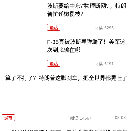
波斯要给中东\"物理断网\"，特朗
普忙递橄榄枝？
最热
阅读
6296
F-35真被波斯导弹端了！美军这
次到底输在哪
最热
阅读
6191
算了不打了？特朗普这脚刹车，把全世界都晃吐了
08-03
最热
阅读
14667