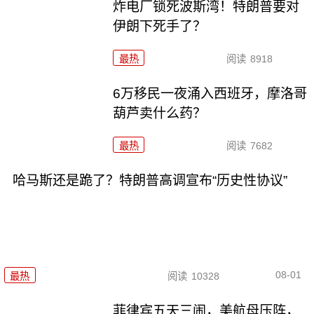
炸电厂锁死波斯湾！特朗普要对
伊朗下死手了？
最热
阅读
8918
6万移民一夜涌入西班牙，摩洛哥
葫芦卖什么药？
最热
阅读
7682
哈马斯还是跪了？特朗普高调宣布“历史性协议”
08-01
最热
阅读
10328
菲律宾五天三闹，美航母压阵，