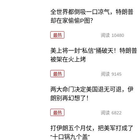
全世界都倒吸一口凉气，特朗普
却在家偷偷P图？
最热
阅读
10480
美上将一封“私信”捅破天！特朗普
被架在火上烤
最热
阅读
9145
两大命门决定美国退无可退，伊
朗别再幻想了！
最热
阅读
6822
打伊朗五个月仗，把美军打成了
“十口锅九个盖”