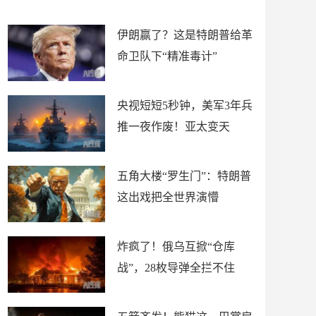
材
懵
伊朗赢了？这是特朗普给革
命卫队下“精准毒计”
央视短短5秒钟，美军3年兵
推一夜作废！亚太变天
五角大楼“罗生门”：特朗普
这出戏把全世界演懵
炸疯了！俄乌互掀“仓库
战”，28枚导弹全拦不住