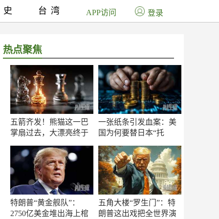
历史
台湾
APP访问
登录
热点聚焦
五箭齐发！熊猫这一巴
一张纸条引发血案：美
掌扇过去，大漂亮终于
国为何要替日本“托
知疼
底”？
特朗普“黄金舰队”：
五角大楼“罗生门”：特
2750亿美金堆出海上棺
朗普这出戏把全世界演