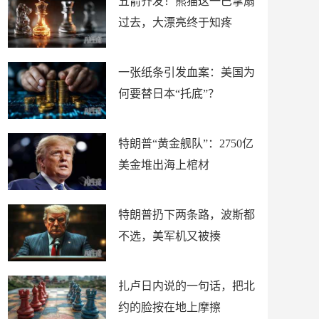
五箭齐发！熊猫这一巴掌扇
过去，大漂亮终于知疼
一张纸条引发血案：美国为
何要替日本“托底”？
特朗普“黄金舰队”：2750亿
美金堆出海上棺材
特朗普扔下两条路，波斯都
不选，美军机又被揍
扎卢日内说的一句话，把北
约的脸按在地上摩擦