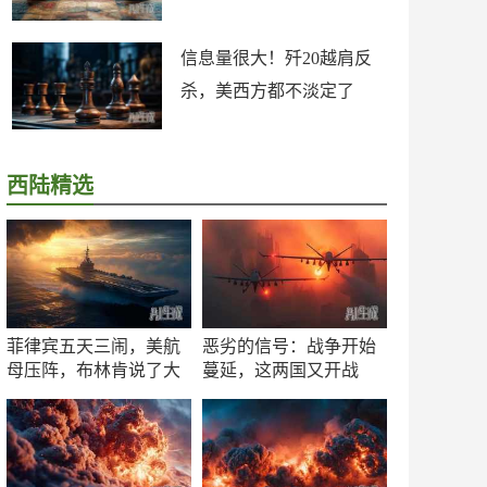
信息量很大！歼20越肩反
杀，美西方都不淡定了
西陆精选
菲律宾五天三闹，美航
恶劣的信号：战争开始
母压阵，布林肯说了大
蔓延，这两国又开战
实话
了！