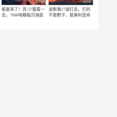
报复来了！苏-57雷霆一
波斯第27波打击，打的
击，7000吨粮船沉海底
不是靶子，是美利坚命
门