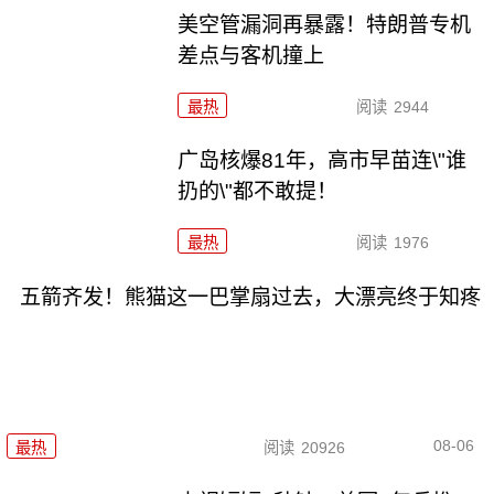
美空管漏洞再暴露！特朗普专机
差点与客机撞上
最热
阅读
2944
广岛核爆81年，高市早苗连\"谁
扔的\"都不敢提！
最热
阅读
1976
五箭齐发！熊猫这一巴掌扇过去，大漂亮终于知疼
08-06
最热
阅读
20926