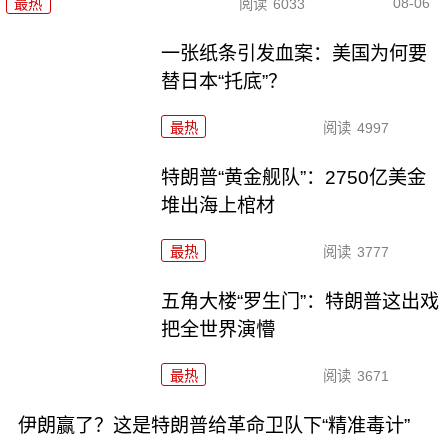
08-06
最热
阅读
6033
一张纸条引发血案：美国为何要
替日本“托底”？
最热
阅读
4997
特朗普“黄金舰队”：2750亿美金
堆出海上棺材
最热
阅读
3777
五角大楼“罗生门”：特朗普这出戏
把全世界演懵
最热
阅读
3671
伊朗赢了？这是特朗普给革命卫队下“精准毒计”