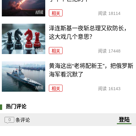
相关
阅读
18114
泽连斯基一夜斩总理又砍防长，
这大戏几个意思？
相关
阅读
17448
黄海这出“老将配新王”，把俄罗斯
海军看沉默了
相关
阅读
16143
热门评论
登陆
0
条评论