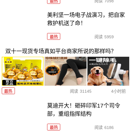
最热
阅读
7098
美利坚一场电子战演习，把自家
救护机送了命！
最热
阅读
5959
双十一现货专场真如平台商家所说的那样吗？
最热
阅读
31145
4小时前
莫迪开大！砸碎印军17个司令
部，重组指挥结构
最热
阅读
6186