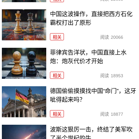
中国这波操作，直接把西方石化
霸权打出了原形
相关
阅读
20066
菲律宾告洋状，中国直接上水
炮：炮灰代价才开始
相关
阅读
18953
德国偷偷摸摸找中国“命门”，这牙
呲得起来吗？
相关
阅读
18877
波斯这狠厉一击，终结了美军吹
了半个世纪的牛