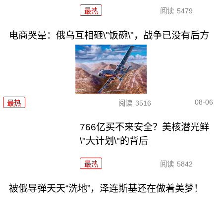
最热
阅读
5479
电商哭晕：俄乌互相砸\"饭碗\"，战争已没有后方
08-06
最热
阅读
3516
766亿买不来安全？美核潜光鲜
\"大计划\"的背后
最热
阅读
5842
被俄导弹天天“洗地”，泽连斯基还在做着美梦！