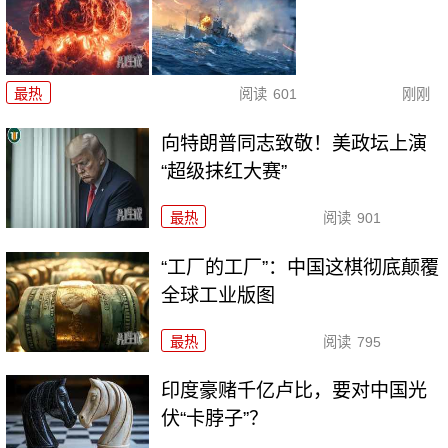
最热
阅读
601
刚刚
向特朗普同志致敬！美政坛上演
“超级抹红大赛”
最热
阅读
901
“工厂的工厂”：中国这棋彻底颠覆
全球工业版图
最热
阅读
795
印度豪赌千亿卢比，要对中国光
伏“卡脖子”？