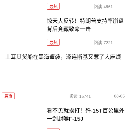
最热
阅读
4961
惊天大反转！特朗普支持率崩盘
背后竟藏致命一击
最热
阅读
7221
土耳其货船在黑海遭袭，泽连斯基又惹了大麻烦
08-05
最热
阅读
15741
看不见就挨打！歼-15T百公里外
一剑封喉F-15J