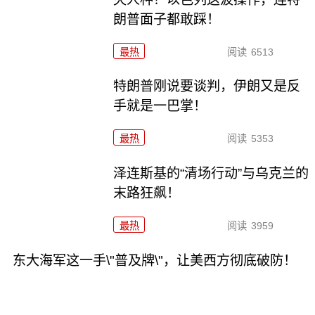
朗普面子都敢踩！
最热
阅读
6513
特朗普刚说要谈判，伊朗又是反
手就是一巴掌！
最热
阅读
5353
泽连斯基的“清场行动”与乌克兰的
末路狂飙！
最热
阅读
3959
东大海军这一手\"普及牌\"，让美西方彻底破防！