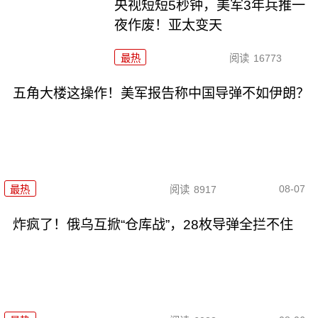
央视短短5秒钟，美军3年兵推一
夜作废！亚太变天
最热
阅读
16773
五角大楼这操作！美军报告称中国导弹不如伊朗？
08-07
最热
阅读
8917
炸疯了！俄乌互掀“仓库战”，28枚导弹全拦不住