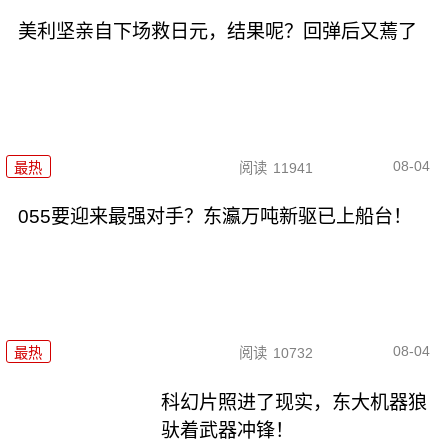
美利坚亲自下场救日元，结果呢？回弹后又蔫了
08-04
最热
阅读
11941
055要迎来最强对手？东瀛万吨新驱已上船台！
08-04
最热
阅读
10732
科幻片照进了现实，东大机器狼
驮着武器冲锋！