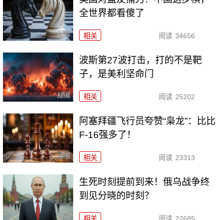
全世界都看傻了
相关
阅读
34656
波斯第27波打击，打的不是靶
子，是美利坚命门
相关
阅读
25202
阿塞拜疆飞行员夸赞“枭龙”：比比
F-16强多了！
相关
阅读
23313
生死时刻提前到来！俄乌战争终
到见分晓的时刻？
相关
阅读
22685