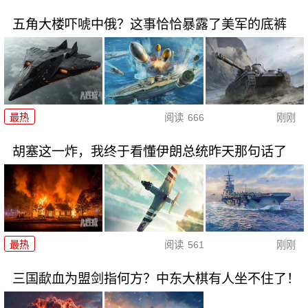
五角大楼吓唬中俄？这事恰恰暴露了美军的底裤
最热
阅读
666
刚刚
胡塞这一炸，我终于看懂伊朗总统昨天那句话了
最热
阅读
561
刚刚
三国歃血为盟剑指何方？中东大棋有人坐不住了！