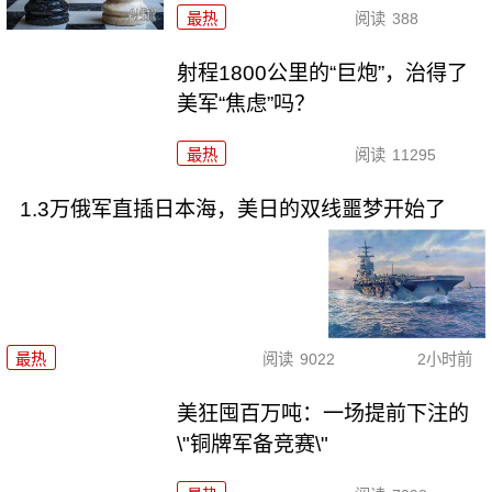
最热
阅读
388
射程1800公里的“巨炮”，治得了
美军“焦虑”吗？
最热
阅读
11295
1.3万俄军直插日本海，美日的双线噩梦开始了
最热
阅读
9022
2小时前
美狂囤百万吨：一场提前下注的
\"铜牌军备竞赛\"