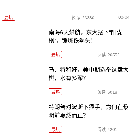
08-04
最热
阅读
23380
南海6天禁航，东大摆下“阳谋
棋”，锤炼铁拳头！
最热
阅读
20552
马、特和好，美中期选举这盘大
棋，水有多深？
最热
阅读
6018
特朗普对波斯下狠手，为何在黎
明前戛然而止？
最热
阅读
4201