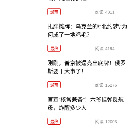
最热
阅读
4311
扎胖摊牌：乌克兰的\"北约梦\"为
何成了一地鸡毛？
最热
阅读
4194
刚刚，普京被逼亮出底牌！俄罗
斯要干大事了！
最热
阅读
15276
官宣“核常兼备”！六爷挂弹反航
母，炸醒多少人
最热
阅读
12003