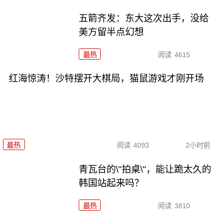
五箭齐发：东大这次出手，没给
美方留半点幻想
最热
阅读
4615
红海惊涛！沙特摆开大棋局，猫鼠游戏才刚开场
最热
阅读
4093
2小时前
青瓦台的\"拍桌\"，能让跪太久的
韩国站起来吗？
最热
阅读
3810