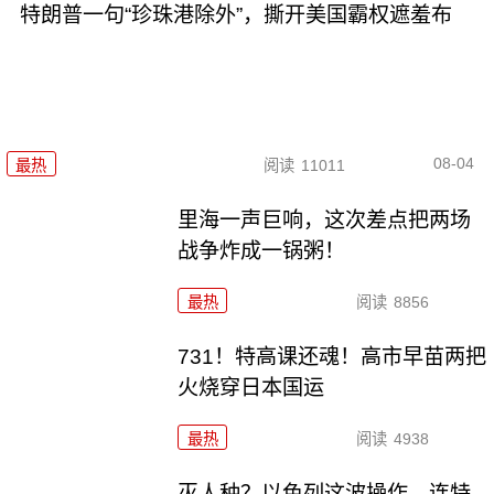
特朗普一句“珍珠港除外”，撕开美国霸权遮羞布
08-04
最热
阅读
11011
里海一声巨响，这次差点把两场
战争炸成一锅粥！
最热
阅读
8856
731！特高课还魂！高市早苗两把
火烧穿日本国运
最热
阅读
4938
灭人种？以色列这波操作，连特