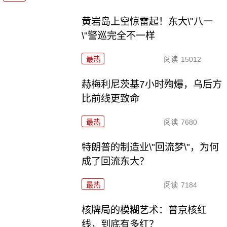
黄岩岛上空惊雷起！东大\"八一
\"警巡完全不一样
最热
阅读
15012
赫梅利尼茨基7小时殉爆，乌后方
比前线更致命
最热
阅读
7680
特朗普的制造业\"回流梦\"，为何
成了回流东大？
最热
阅读
7184
核牌局的模糊艺术：普京核红
线，到底有多红？