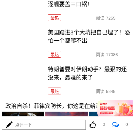
逐舰要盖三口锅！
最热
阅读
7255
美国踏进3个大坑把自己埋了！恐
怕一个都爬不出
最热
阅读
17086
特朗普要对伊朗动手？最狠的还
没来，最骚的来了
最热
阅读
5845
政治自杀！菲律宾防长，你这是在给菲律宾掘墓！
0
0
点评一下