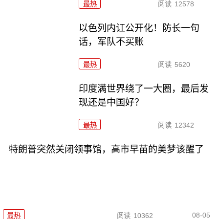
最热
阅读
12578
以色列内讧公开化！防长一句
话，军队不买账
最热
阅读
5620
印度满世界绕了一大圈，最后发
现还是中国好？
最热
阅读
12342
特朗普突然关闭领事馆，高市早苗的美梦该醒了
08-05
最热
阅读
10362