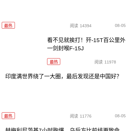
08-05
最热
阅读
14394
看不见就挨打！歼-15T百公里外
一剑封喉F-15J
最热
阅读
11978
印度满世界绕了一大圈，最后发现还是中国好？
08-05
最热
阅读
11776
赫梅利尼茨基7小时殉爆，乌后方比前线更致命