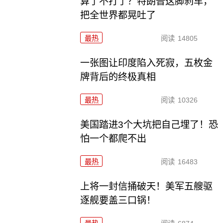
算了不打了？特朗普这脚刹车，
把全世界都晃吐了
最热
阅读
14805
一张图让印度陷入死寂，五枚金
牌背后的终极真相
最热
阅读
10326
美国踏进3个大坑把自己埋了！恐
怕一个都爬不出
最热
阅读
16483
上将一封信捅破天！美军五艘驱
逐舰要盖三口锅！