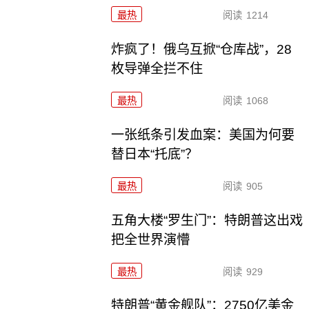
最热
阅读
1214
炸疯了！俄乌互掀“仓库战”，28
枚导弹全拦不住
最热
阅读
1068
一张纸条引发血案：美国为何要
替日本“托底”？
最热
阅读
905
五角大楼“罗生门”：特朗普这出戏
把全世界演懵
最热
阅读
929
特朗普“黄金舰队”：2750亿美金