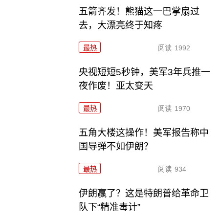
五箭齐发！熊猫这一巴掌扇过
去，大漂亮终于知疼
最热
阅读
1992
央视短短5秒钟，美军3年兵推一
夜作废！亚太变天
最热
阅读
1970
五角大楼这操作！美军报告称中
国导弹不如伊朗？
最热
阅读
934
伊朗赢了？这是特朗普给革命卫
队下“精准毒计”