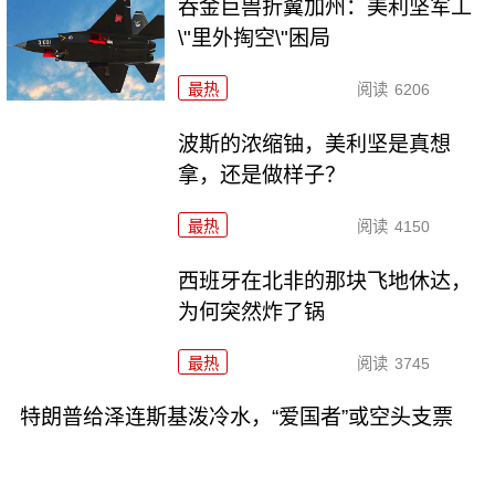
吞金巨兽折翼加州：美利坚军工
\"里外掏空\"困局
最热
阅读
6206
波斯的浓缩铀，美利坚是真想
拿，还是做样子？
最热
阅读
4150
西班牙在北非的那块飞地休达，
为何突然炸了锅
最热
阅读
3745
特朗普给泽连斯基泼冷水，“爱国者”或空头支票