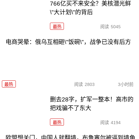
766亿买不来安全？美核潜光鲜
\"大计划\"的背后
最热
阅读
5045
电商哭晕：俄乌互相砸\"饭碗\"，战争已没有后方
最热
阅读
2803
3小时前
删去28字，扩军一整本！高市的
把戏骗不了东大
最热
阅读
4194
欧盟想关门，中国人就翻墙，布鲁塞尔被逼到墙角