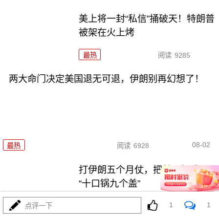
美上将一封“私信”捅破天！特朗普
被架在火上烤
最热
阅读
9285
两大命门决定美国退无可退，伊朗别再幻想了！
08-02
最热
阅读
6928
打伊朗五个月仗，把美军打成了
“十口锅九个盖”
1
1
点评一下
最热
阅读
5377