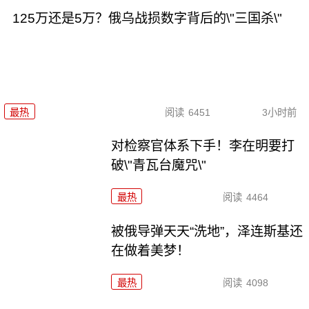
125万还是5万？俄乌战损数字背后的\"三国杀\"
最热
阅读
6451
3小时前
对检察官体系下手！李在明要打
破\"青瓦台魔咒\"
最热
阅读
4464
被俄导弹天天“洗地”，泽连斯基还
在做着美梦！
最热
阅读
4098