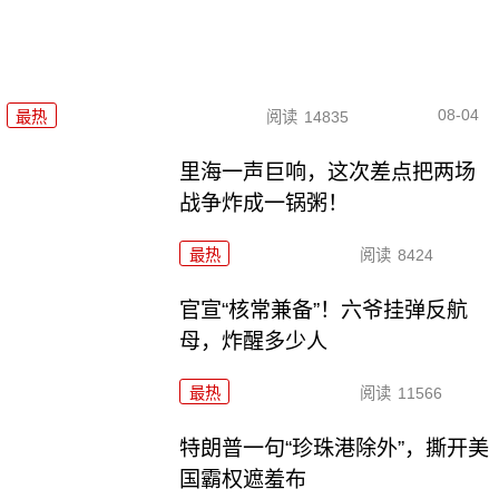
08-04
最热
阅读
14835
里海一声巨响，这次差点把两场
战争炸成一锅粥！
最热
阅读
8424
官宣“核常兼备”！六爷挂弹反航
母，炸醒多少人
最热
阅读
11566
特朗普一句“珍珠港除外”，撕开美
国霸权遮羞布