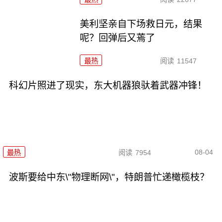
美利坚亲自下场救日元，结果
呢？回弹后又蔫了
最热
阅读
11547
科幻片照进了现实，东大机器狼驮着武器冲锋！
08-04
最热
阅读
7954
波斯要给中东\"物理断网\"，特朗普忙递橄榄枝？