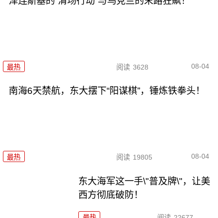
泽连斯基的“清场行动”与乌克兰的末路狂飙！
08-04
最热
阅读
3628
南海6天禁航，东大摆下“阳谋棋”，锤炼铁拳头！
08-04
最热
阅读
19805
东大海军这一手\"普及牌\"，让美
西方彻底破防！
最热
阅读
22677