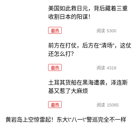
美国如此救日元，背后藏着三重
收割日本的阳谋！
最热
阅读
5300
前方在打仗，后方在“清场”，这仗
还怎么打？
最热
阅读
4318
土耳其货船在黑海遭袭，泽连斯
基又惹了大麻烦
最热
阅读
15085
黄岩岛上空惊雷起！东大\"八一\"警巡完全不一样