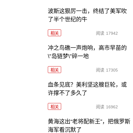
波斯这狠厉一击，终结了美军吹
了半个世纪的牛
相关
阅读
17942
冲之鸟礁一声炮响，高市早苗的
\"岛链梦\"碎一地
相关
阅读
17305
血条见底？美利坚这艘巨轮，或
许撑不了多久了
相关
阅读
16962
黄海这出“老将配新王”，把俄罗斯
海军看沉默了