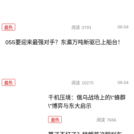
08-04
最热
阅读
3793
055要迎来最强对手？东瀛万吨新驱已上船台！
08-04
最热
阅读
10275
千机压境：俄乌战场上的\"蜂群
\"博弈与东大启示
最热
阅读
7666