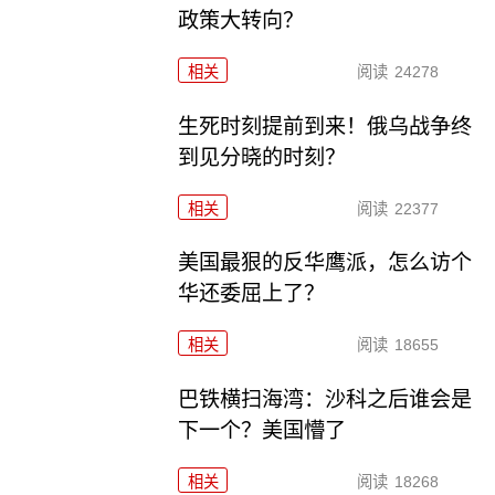
政策大转向？
相关
阅读
24278
生死时刻提前到来！俄乌战争终
到见分晓的时刻？
相关
阅读
22377
美国最狠的反华鹰派，怎么访个
华还委屈上了？
相关
阅读
18655
巴铁横扫海湾：沙科之后谁会是
下一个？美国懵了
相关
阅读
18268