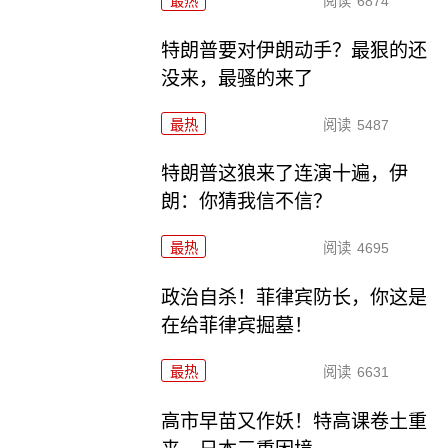
最热
阅读
6874
特朗普要对伊朗动手？最狠的还
没来，最骚的来了
最热
阅读
5487
特朗普这狼来了连演十遍，伊
朗：你猜我信不信？
最热
阅读
4695
政治自杀！菲律宾防长，你这是
在给菲律宾掘墓！
最热
阅读
6631
高市早苗又作妖！特高课卷土重