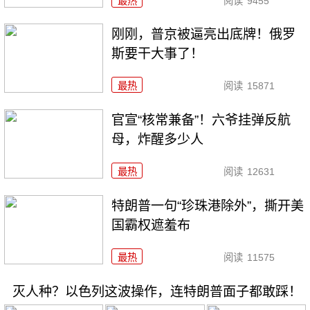
最热
阅读
9455
刚刚，普京被逼亮出底牌！俄罗
斯要干大事了！
最热
阅读
15871
官宣“核常兼备”！六爷挂弹反航
母，炸醒多少人
最热
阅读
12631
特朗普一句“珍珠港除外”，撕开美
国霸权遮羞布
最热
阅读
11575
灭人种？以色列这波操作，连特朗普面子都敢踩！