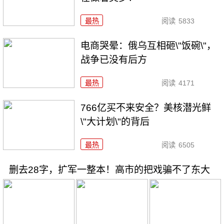
最热
阅读
5833
电商哭晕：俄乌互相砸\"饭碗\"，
战争已没有后方
最热
阅读
4171
766亿买不来安全？美核潜光鲜
\"大计划\"的背后
最热
阅读
6505
删去28字，扩军一整本！高市的把戏骗不了东大