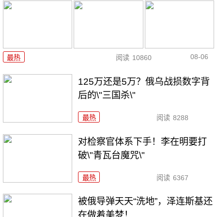
08-06
最热
阅读
10860
125万还是5万？俄乌战损数字背
后的\"三国杀\"
最热
阅读
8288
对检察官体系下手！李在明要打
破\"青瓦台魔咒\"
最热
阅读
6367
被俄导弹天天“洗地”，泽连斯基还
在做着美梦！