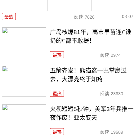
08-07
最热
阅读
7828
广岛核爆81年，高市早苗连\"谁
扔的\"都不敢提！
最热
阅读
2974
五箭齐发！熊猫这一巴掌扇过
去，大漂亮终于知疼
最热
阅读
23630
央视短短5秒钟，美军3年兵推一
夜作废！亚太变天
最热
阅读
19589