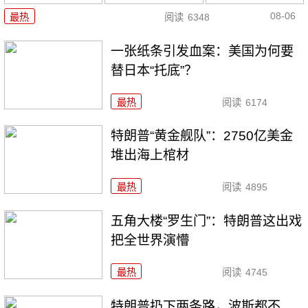
08-06
最热
阅读
6348
一张纸条引发血案：美国为何要
替日本“托底”？
最热
阅读
6174
特朗普“黄金舰队”：2750亿美金
堆出海上棺材
最热
阅读
4895
五角大楼“罗生门”：特朗普这出戏
把全世界演懵
最热
阅读
4745
特朗普扔下两条路，波斯都不