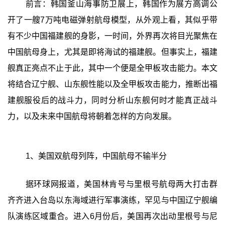
前言：韩国釜山海事防卫展上，韩国作为展方高调公
开了一艘7万吨电磁弹射航母模型，从外观上看，其似乎带
有不少中国福建舰的身影，一时间，外界再次将目光聚焦在
中国航母身上，尤其是即将海试的福建舰。但事实上，福建
舰真正亮点不止于此，其中一个便是全甲板攻击能力。本文
将结合辽宁舰、山东舰性能以及全甲板攻击能力，推断出福
建舰服役后的战斗力，同时分析山东舰何时才能真正战斗
力，以及未来中国航母将朝着怎样的方向发展。
1、美国双航母列阵，中国航母不输半分
据环球网报道，美国林肯号与里根号航母两大打击群
齐齐进入台岛以东海域进行军事演练，罕见与中国辽宁舰编
队演练区域重合。进入6月份后，美国再次出动里根号与尼