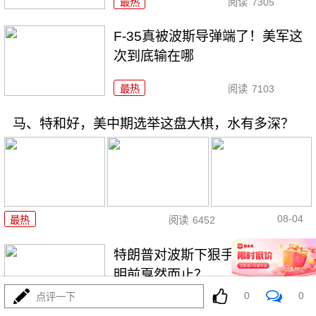
最热
阅读
7305
F-35真被波斯导弹端了！美军这
次到底输在哪
最热
阅读
7103
马、特和好，美中期选举这盘大棋，水有多深？
08-04
最热
阅读
6452
特朗普对波斯下狠手，为何在黎
明前戛然而止？
0
0
点评一下
最热
阅读
4676