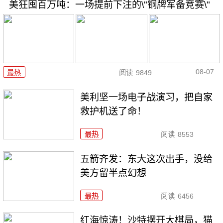
美狂囤百万吨：一场提前下注的\"铜牌军备竞赛\"
08-07
最热
阅读
9849
美利坚一场电子战演习，把自家
救护机送了命！
最热
阅读
8553
五箭齐发：东大这次出手，没给
美方留半点幻想
最热
阅读
6456
红海惊涛！沙特摆开大棋局，猫