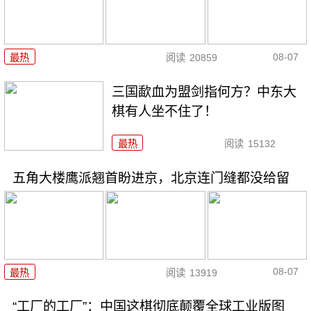
08-07
最热
阅读
20859
三国歃血为盟剑指何方？中东大
棋有人坐不住了！
最热
阅读
15132
五角大楼鹰派翘首盼进京，北京连门缝都没给留
08-07
最热
阅读
13919
“工厂的工厂”：中国这棋彻底颠覆全球工业版图