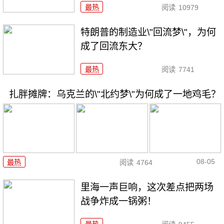
最热
阅读
10979
特朗普的制造业\"回流梦\"，为何
成了回流东大？
最热
阅读
7741
扎胖摊牌：乌克兰的\"北约梦\"为何成了一地鸡毛？
08-05
最热
阅读
4764
里海一声巨响，这次差点把两场
战争炸成一锅粥！