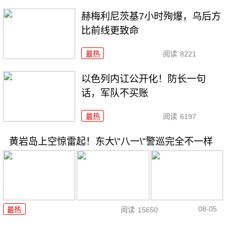
赫梅利尼茨基7小时殉爆，乌后方
比前线更致命
最热
阅读
8221
以色列内讧公开化！防长一句
话，军队不买账
最热
阅读
6197
黄岩岛上空惊雷起！东大\"八一\"警巡完全不一样
08-05
最热
阅读
15650