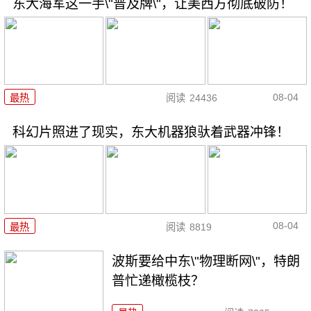
东大海军这一手\"普及牌\"，让美西方彻底破防！
08-04
最热
阅读
24436
科幻片照进了现实，东大机器狼驮着武器冲锋！
08-04
最热
阅读
8819
波斯要给中东\"物理断网\"，特朗
普忙递橄榄枝？