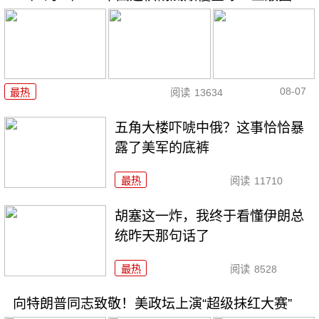
08-07
最热
阅读
13634
五角大楼吓唬中俄？这事恰恰暴
露了美军的底裤
最热
阅读
11710
胡塞这一炸，我终于看懂伊朗总
统昨天那句话了
最热
阅读
8528
向特朗普同志致敬！美政坛上演“超级抹红大赛”