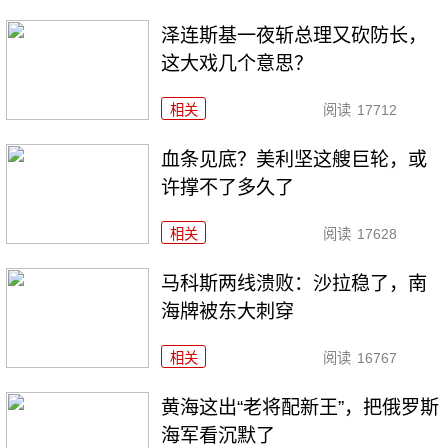
泽连斯基一夜斩总理又砍防长，
这大戏几个意思？
相关
阅读
17712
血条见底？美利坚这艘巨轮，或
许撑不了多久了
相关
阅读
17628
马科斯两线溃败：沙拉稳了，南
海牌被东大刺穿
相关
阅读
16767
黄海这出“老将配新王”，把俄罗斯
海军看沉默了