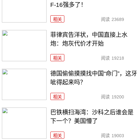
F-16强多了！
相关
阅读
23689
菲律宾告洋状，中国直接上水
炮：炮灰代价才开始
相关
阅读
19218
德国偷偷摸摸找中国“命门”，这牙
呲得起来吗？
相关
阅读
19200
巴铁横扫海湾：沙科之后谁会是
下一个？美国懵了
相关
阅读
19003