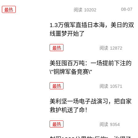
08-07
最热
阅读
10202
1.3万俄军直插日本海，美日的双
线噩梦开始了
最热
阅读
12872
美狂囤百万吨：一场提前下注的
\"铜牌军备竞赛\"
最热
阅读
10571
美利坚一场电子战演习，把自家
救护机送了命！
最热
阅读
9354