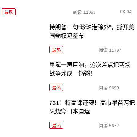
08-04
最热
阅读
12853
特朗普一句“珍珠港除外”，撕开美
国霸权遮羞布
最热
阅读
11797
里海一声巨响，这次差点把两场
战争炸成一锅粥！
最热
阅读
9699
731！特高课还魂！高市早苗两把
火烧穿日本国运
最热
阅读
5672