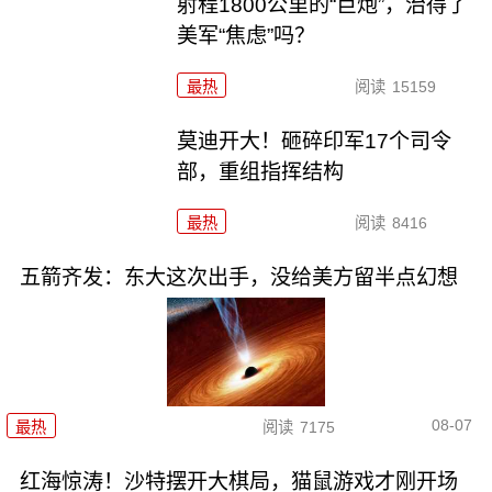
射程1800公里的“巨炮”，治得了
美军“焦虑”吗？
最热
阅读
15159
莫迪开大！砸碎印军17个司令
部，重组指挥结构
最热
阅读
8416
五箭齐发：东大这次出手，没给美方留半点幻想
08-07
最热
阅读
7175
红海惊涛！沙特摆开大棋局，猫鼠游戏才刚开场