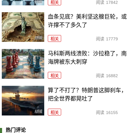
相关
阅读
17842
血条见底？美利坚这艘巨轮，或
许撑不了多久了
相关
阅读
17779
马科斯两线溃败：沙拉稳了，南
海牌被东大刺穿
相关
阅读
16882
算了不打了？特朗普这脚刹车，
把全世界都晃吐了
相关
阅读
16155
热门评论