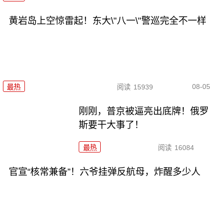
黄岩岛上空惊雷起！东大\"八一\"警巡完全不一样
08-05
最热
阅读
15939
刚刚，普京被逼亮出底牌！俄罗
斯要干大事了！
最热
阅读
16084
官宣“核常兼备”！六爷挂弹反航母，炸醒多少人