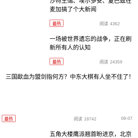
沙特王储、埃尔多安、夏巴兹在
麦加搞了个大新闻
最热
阅读
4362
一场被世界遗忘的战争，正在刷
新所有人的认知
最热
阅读
24359
三国歃血为盟剑指何方？中东大棋有人坐不住了！
08-07
最热
阅读
18742
五角大楼鹰派翘首盼进京，北京