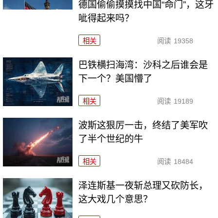
德国偷偷摸摸找中国“命门”，这牙
呲得起来吗？
相关
阅读
19358
巴铁横扫海湾：沙科之后谁会是
下一个？美国懵了
相关
阅读
19189
波斯这狠厉一击，终结了美军吹
了半个世纪的牛
相关
阅读
18484
泽连斯基一夜斩总理又砍防长，
这大戏几个意思？