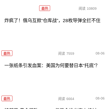
最热
阅读
10809
炸疯了！俄乌互掀“仓库战”，28枚导弹全拦不住
08-06
最热
阅读
7559
一张纸条引发血案：美国为何要替日本“托底”？
08-06
最热
阅读
6664