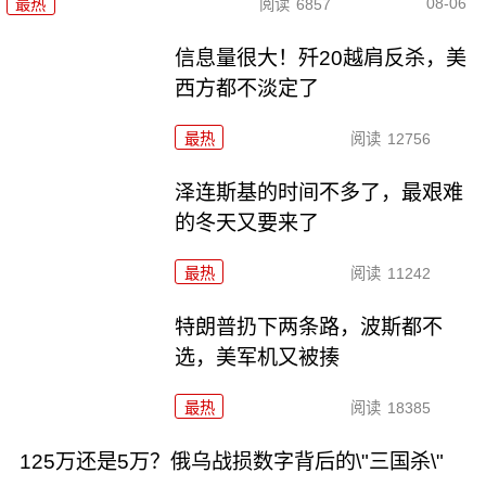
08-06
最热
阅读
6857
信息量很大！歼20越肩反杀，美
西方都不淡定了
最热
阅读
12756
泽连斯基的时间不多了，最艰难
的冬天又要来了
最热
阅读
11242
特朗普扔下两条路，波斯都不
选，美军机又被揍
最热
阅读
18385
125万还是5万？俄乌战损数字背后的\"三国杀\"