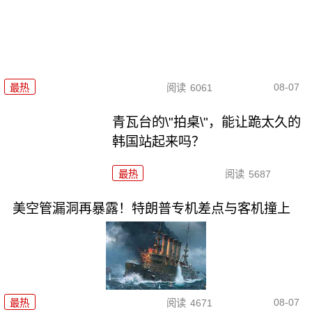
08-07
最热
阅读
6061
青瓦台的\"拍桌\"，能让跪太久的
韩国站起来吗？
最热
阅读
5687
美空管漏洞再暴露！特朗普专机差点与客机撞上
08-07
最热
阅读
4671