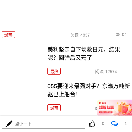
08-04
最热
阅读
4837
美利坚亲自下场救日元，结果
呢？回弹后又蔫了
最热
阅读
12574
055要迎来最强对手？东瀛万吨新
驱已上船台！
最热
阅读
11450
科幻片照进了现实，东大机器狼驮着武器冲锋！
0
1
点评一下