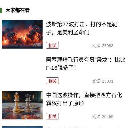
大家都在看
波斯第27波打击，打的不是靶
子，是美利坚命门
相关
阅读
25988
阿塞拜疆飞行员夸赞“枭龙”：比比
F-16强多了！
相关
阅读
23831
中国这波操作，直接把西方石化
霸权打出了原形
相关
阅读
20459