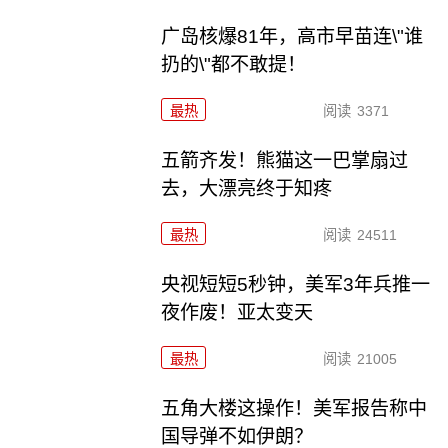
广岛核爆81年，高市早苗连\"谁
扔的\"都不敢提！
最热
阅读
3371
五箭齐发！熊猫这一巴掌扇过
去，大漂亮终于知疼
最热
阅读
24511
央视短短5秒钟，美军3年兵推一
夜作废！亚太变天
最热
阅读
21005
五角大楼这操作！美军报告称中
国导弹不如伊朗？