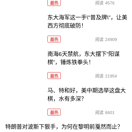
最热
阅读
4576
东大海军这一手\"普及牌\"，让美
西方彻底破防！
最热
阅读
24909
南海6天禁航，东大摆下“阳谋
棋”，锤炼铁拳头！
最热
阅读
21954
马、特和好，美中期选举这盘大
棋，水有多深？
最热
阅读
6601
特朗普对波斯下狠手，为何在黎明前戛然而止？