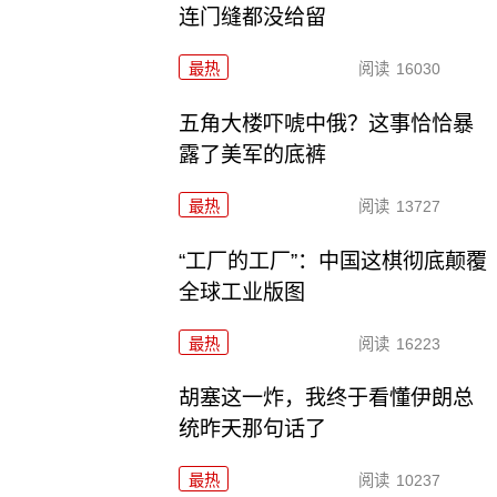
连门缝都没给留
最热
阅读
16030
五角大楼吓唬中俄？这事恰恰暴
露了美军的底裤
最热
阅读
13727
“工厂的工厂”：中国这棋彻底颠覆
全球工业版图
最热
阅读
16223
胡塞这一炸，我终于看懂伊朗总
统昨天那句话了
最热
阅读
10237