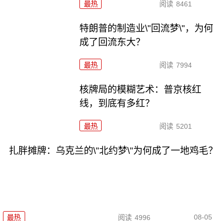
最热
阅读
8461
特朗普的制造业\"回流梦\"，为何
成了回流东大？
最热
阅读
7994
核牌局的模糊艺术：普京核红
线，到底有多红？
最热
阅读
5201
扎胖摊牌：乌克兰的\"北约梦\"为何成了一地鸡毛？
08-05
最热
阅读
4996