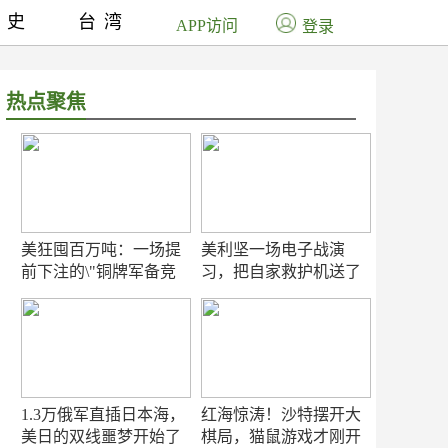
历史
台湾
APP访问
登录
热点聚焦
美狂囤百万吨：一场提
美利坚一场电子战演
前下注的\"铜牌军备竞
习，把自家救护机送了
赛\"
命！
1.3万俄军直插日本海，
红海惊涛！沙特摆开大
美日的双线噩梦开始了
棋局，猫鼠游戏才刚开