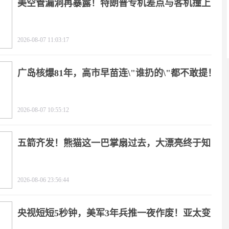
美空管漏洞再暴露！特朗普专机差点与客机撞上
2026-08-07 11:03:17
广岛核爆81年，高市早苗连\"谁扔的\"都不敢提！
2026-08-07 10:55:12
五箭齐发！熊猫这一巴掌扇过去，大漂亮终于知
疼
2026-08-06 23:56:44
央视短短5秒钟，美军3年兵推一夜作废！亚太变