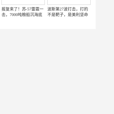
报复来了！苏-57雷霆一
波斯第27波打击，打的
击，7000吨粮船沉海底
不是靶子，是美利坚命
门