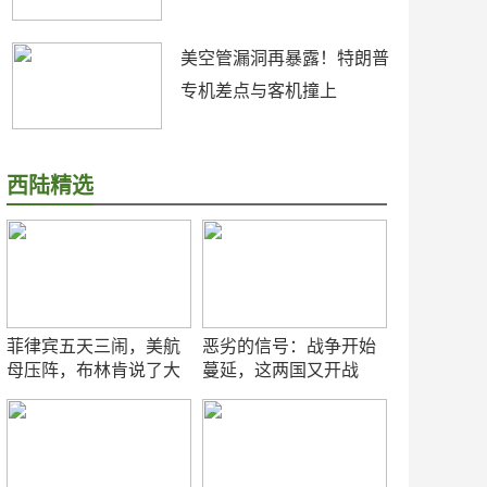
美空管漏洞再暴露！特朗普
专机差点与客机撞上
西陆精选
菲律宾五天三闹，美航
恶劣的信号：战争开始
母压阵，布林肯说了大
蔓延，这两国又开战
实话
了！