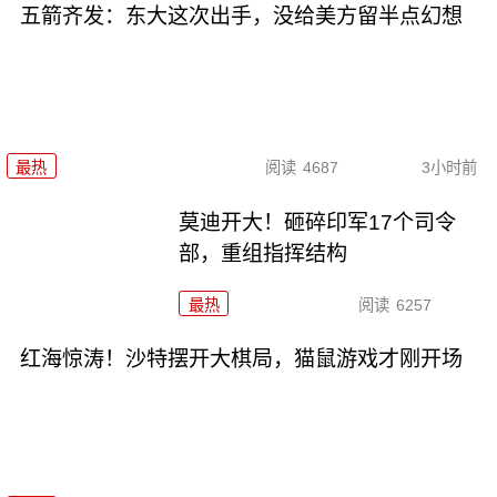
五箭齐发：东大这次出手，没给美方留半点幻想
最热
阅读
4687
3小时前
莫迪开大！砸碎印军17个司令
部，重组指挥结构
最热
阅读
6257
红海惊涛！沙特摆开大棋局，猫鼠游戏才刚开场