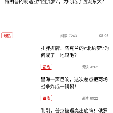
特朗普的制造业\"回流梦\"，为何成了回流东大？
08-05
最热
阅读
7243
扎胖摊牌：乌克兰的\"北约梦\"为
何成了一地鸡毛？
最热
阅读
4262
里海一声巨响，这次差点把两场
战争炸成一锅粥！
最热
阅读
8922
刚刚，普京被逼亮出底牌！俄罗