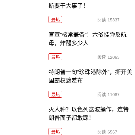
斯要干大事了！
最热
阅读
15337
官宣“核常兼备”！六爷挂弹反航
母，炸醒多少人
最热
阅读
12063
特朗普一句“珍珠港除外”，撕开美
国霸权遮羞布
最热
阅读
11067
灭人种？以色列这波操作，连特
朗普面子都敢踩！
最热
阅读
6567