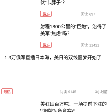
伏“卡脖子”？
最热
阅读
697
射程1800公里的“巨炮”，治得了
美军“焦虑”吗？
最热
阅读
11421
1.3万俄军直插日本海，美日的双线噩梦开始了
最热
阅读
9145
3小时前
美狂囤百万吨：一场提前下注的
\"铜牌军备竞赛\"