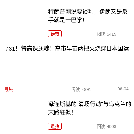
特朗普刚说要谈判，伊朗又是反
手就是一巴掌！
最热
阅读
5415
731！特高课还魂！高市早苗两把火烧穿日本国运
08-04
最热
阅读
4991
泽连斯基的“清场行动”与乌克兰的
末路狂飙！
最热
阅读
4008