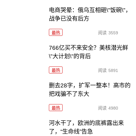
电商哭晕：俄乌互相砸\"饭碗\"，
战争已没有后方
最热
阅读
3559
766亿买不来安全？美核潜光鲜
\"大计划\"的背后
最热
阅读
5891
删去28字，扩军一整本！高市的
把戏骗不了东大
最热
阅读
4980
河水干了，欧洲的底裤露出来
了，“生命线”告急