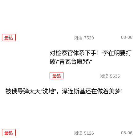
08-06
最热
阅读
7529
对检察官体系下手！李在明要打
破\"青瓦台魔咒\"
最热
阅读
5535
被俄导弹天天“洗地”，泽连斯基还在做着美梦！
08-06
最热
阅读
5126