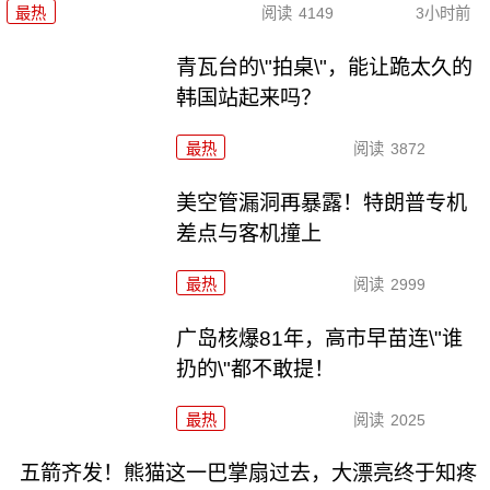
最热
阅读
4149
3小时前
青瓦台的\"拍桌\"，能让跪太久的
韩国站起来吗？
最热
阅读
3872
美空管漏洞再暴露！特朗普专机
差点与客机撞上
最热
阅读
2999
广岛核爆81年，高市早苗连\"谁
扔的\"都不敢提！
最热
阅读
2025
五箭齐发！熊猫这一巴掌扇过去，大漂亮终于知疼