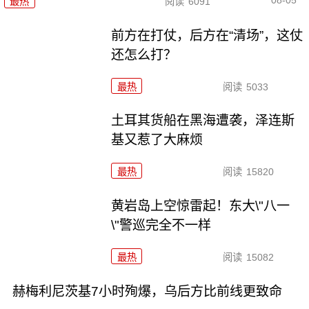
08-05
最热
阅读
6091
前方在打仗，后方在“清场”，这仗
还怎么打？
最热
阅读
5033
土耳其货船在黑海遭袭，泽连斯
基又惹了大麻烦
最热
阅读
15820
黄岩岛上空惊雷起！东大\"八一
\"警巡完全不一样
最热
阅读
15082
赫梅利尼茨基7小时殉爆，乌后方比前线更致命