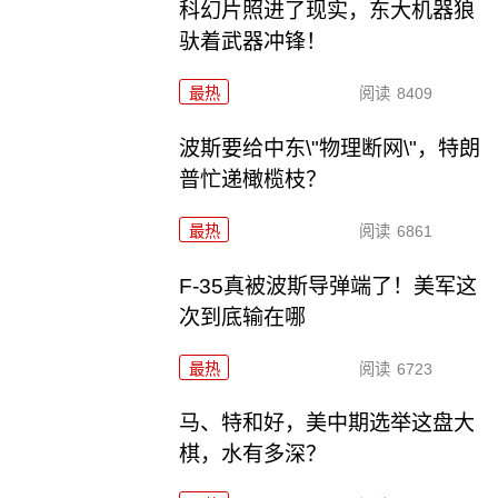
科幻片照进了现实，东大机器狼
驮着武器冲锋！
最热
阅读
8409
波斯要给中东\"物理断网\"，特朗
普忙递橄榄枝？
最热
阅读
6861
F-35真被波斯导弹端了！美军这
次到底输在哪
最热
阅读
6723
马、特和好，美中期选举这盘大
棋，水有多深？