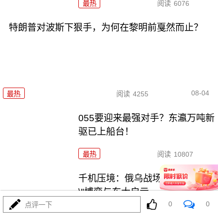
最热
阅读
6076
特朗普对波斯下狠手，为何在黎明前戛然而止？
08-04
最热
阅读
4255
055要迎来最强对手？东瀛万吨新
驱已上船台！
最热
阅读
10807
千机压境：俄乌战场上的\"蜂群
\"博弈与东大启示
0
0
点评一下
最热
阅读
8178