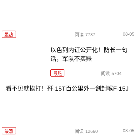
08-05
最热
阅读
7737
以色列内讧公开化！防长一句
话，军队不买账
最热
阅读
5704
看不见就挨打！歼-15T百公里外一剑封喉F-15J
08-05
最热
阅读
12660