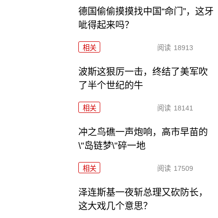
德国偷偷摸摸找中国“命门”，这牙
呲得起来吗？
相关
阅读
18913
波斯这狠厉一击，终结了美军吹
了半个世纪的牛
相关
阅读
18141
冲之鸟礁一声炮响，高市早苗的
\"岛链梦\"碎一地
相关
阅读
17509
泽连斯基一夜斩总理又砍防长，
这大戏几个意思？