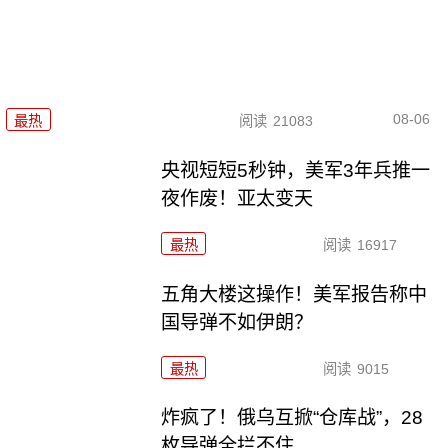
08-06
最热
阅读
21083
央视短短5秒钟，美军3年兵推一
夜作废！亚太变天
最热
阅读
16917
五角大楼这操作！美军报告称中
国导弹不如伊朗？
最热
阅读
9015
炸疯了！俄乌互掀“仓库战”，28
枚导弹全拦不住