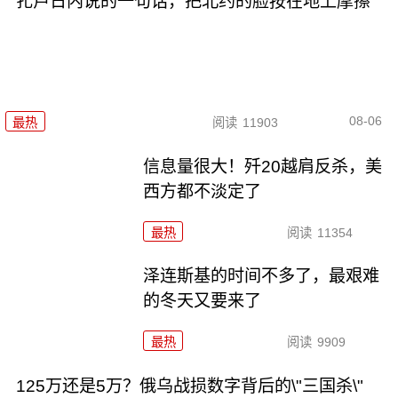
扎卢日内说的一句话，把北约的脸按在地上摩擦
08-06
最热
阅读
11903
信息量很大！歼20越肩反杀，美
西方都不淡定了
最热
阅读
11354
泽连斯基的时间不多了，最艰难
的冬天又要来了
最热
阅读
9909
125万还是5万？俄乌战损数字背后的\"三国杀\"