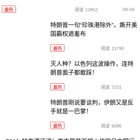
08-04
最热
阅读
12852
特朗普一句“珍珠港除外”，撕开美
国霸权遮羞布
最热
阅读
11790
灭人种？以色列这波操作，连特
朗普面子都敢踩！
最热
阅读
7231
特朗普刚说要谈判，伊朗又是反
手就是一巴掌！
最热
阅读
6086