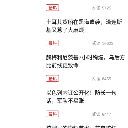
最热
阅读
5725
土耳其货船在黑海遭袭，泽连斯
基又惹了大麻烦
最热
阅读
16623
赫梅利尼茨基7小时殉爆，乌后方
比前线更致命
最热
阅读
8455
以色列内讧公开化！防长一句
话，军队不买账
最热
阅读
6447