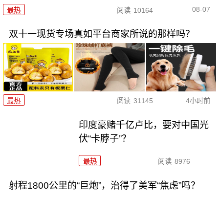
08-07
最热
阅读
10164
双十一现货专场真如平台商家所说的那样吗？
最热
阅读
31145
4小时前
印度豪赌千亿卢比，要对中国光
伏“卡脖子”？
最热
阅读
8976
射程1800公里的“巨炮”，治得了美军“焦虑”吗？