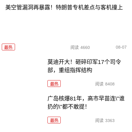
美空管漏洞再暴露！特朗普专机差点与客机撞上
08-07
最热
阅读
4660
莫迪开大！砸碎印军17个司令
部，重组指挥结构
最热
阅读
8408
广岛核爆81年，高市早苗连\"谁
扔的\"都不敢提！
最热
阅读
3363