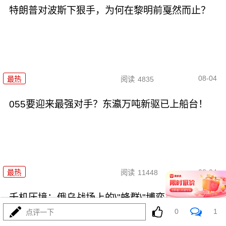
特朗普对波斯下狠手，为何在黎明前戛然而止？
08-04
最热
阅读
4835
055要迎来最强对手？东瀛万吨新驱已上船台！
08-04
最热
阅读
11448
千机压境：俄乌战场上的\"蜂群\"博弈与东大启示
0
1
点评一下