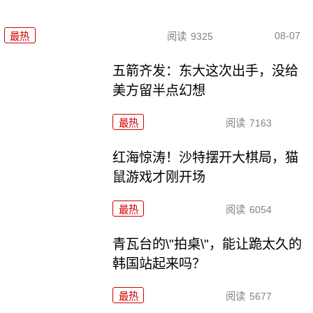
08-07
最热
阅读
9325
五箭齐发：东大这次出手，没给
美方留半点幻想
最热
阅读
7163
红海惊涛！沙特摆开大棋局，猫
鼠游戏才刚开场
最热
阅读
6054
青瓦台的\"拍桌\"，能让跪太久的
韩国站起来吗？
最热
阅读
5677