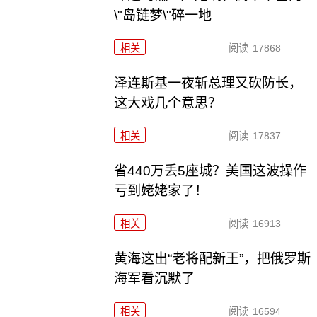
\"岛链梦\"碎一地
相关
阅读
17868
泽连斯基一夜斩总理又砍防长，
这大戏几个意思？
相关
阅读
17837
省440万丢5座城？美国这波操作
亏到姥姥家了！
相关
阅读
16913
黄海这出“老将配新王”，把俄罗斯
海军看沉默了
相关
阅读
16594