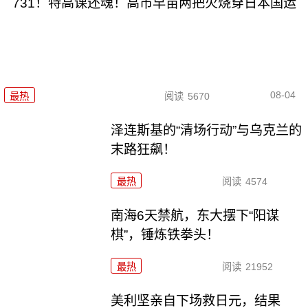
731！特高课还魂！高市早苗两把火烧穿日本国运
08-04
最热
阅读
5670
泽连斯基的“清场行动”与乌克兰的
末路狂飙！
最热
阅读
4574
南海6天禁航，东大摆下“阳谋
棋”，锤炼铁拳头！
最热
阅读
21952
美利坚亲自下场救日元，结果