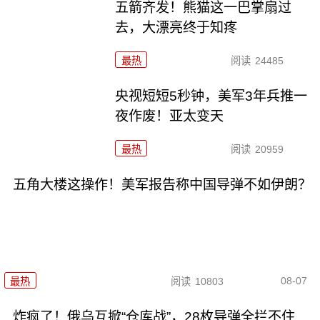
五箭齐发！熊猫这一巴掌扇过
去，大漂亮终于知疼
最热
阅读
24485
央视短短5秒钟，美军3年兵推一
夜作废！亚太变天
最热
阅读
20959
五角大楼这操作！美军报告称中国导弹不如伊朗？
08-07
最热
阅读
10803
炸疯了！俄乌互掀“仓库战”，28枚导弹全拦不住