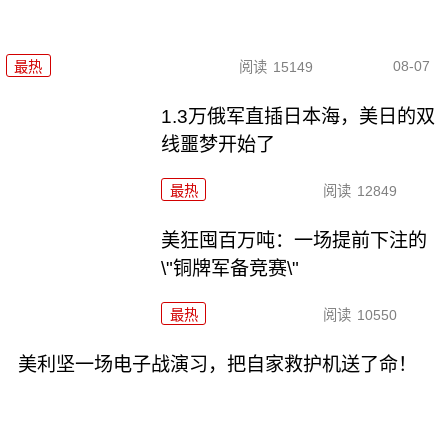
08-07
最热
阅读
15149
1.3万俄军直插日本海，美日的双
线噩梦开始了
最热
阅读
12849
美狂囤百万吨：一场提前下注的
\"铜牌军备竞赛\"
最热
阅读
10550
美利坚一场电子战演习，把自家救护机送了命！