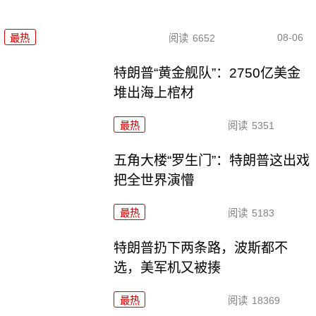
08-06
最热
阅读
6652
特朗普“黄金舰队”：2750亿美金
堆出海上棺材
最热
阅读
5351
五角大楼“罗生门”：特朗普这出戏
把全世界演懵
最热
阅读
5183
特朗普扔下两条路，波斯都不
选，美军机又被揍
最热
阅读
18369