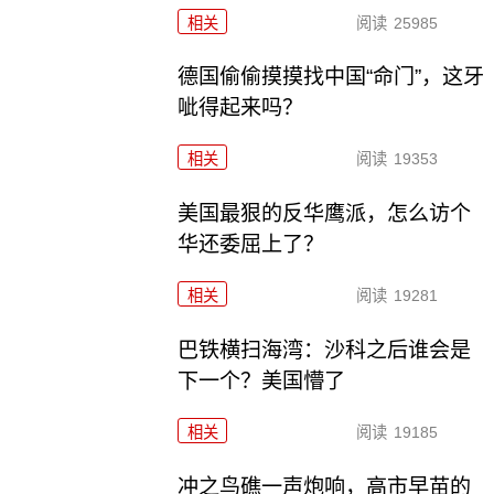
相关
阅读
25985
德国偷偷摸摸找中国“命门”，这牙
呲得起来吗？
相关
阅读
19353
美国最狠的反华鹰派，怎么访个
华还委屈上了？
相关
阅读
19281
巴铁横扫海湾：沙科之后谁会是
下一个？美国懵了
相关
阅读
19185
冲之鸟礁一声炮响，高市早苗的