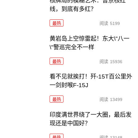
核牌局的模糊艺术：普京核红
线，到底有多红？
最热
阅读
5199
黄岩岛上空惊雷起！东大\"八一
\"警巡完全不一样
最热
阅读
15936
看不见就挨打！歼-15T百公里外
一剑封喉F-15J
最热
阅读
13499
印度满世界绕了一大圈，最后发
现还是中国好？
最热
阅读
13148