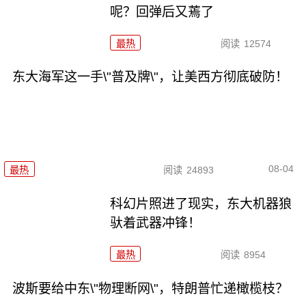
呢？回弹后又蔫了
最热
阅读
12574
东大海军这一手\"普及牌\"，让美西方彻底破防！
08-04
最热
阅读
24893
科幻片照进了现实，东大机器狼
驮着武器冲锋！
最热
阅读
8954
波斯要给中东\"物理断网\"，特朗普忙递橄榄枝？