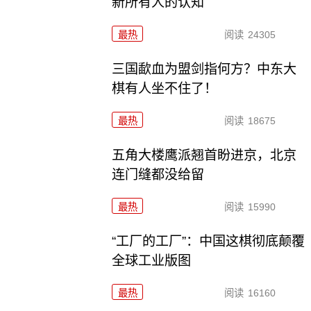
新所有人的认知
最热
阅读
24305
三国歃血为盟剑指何方？中东大
棋有人坐不住了！
最热
阅读
18675
五角大楼鹰派翘首盼进京，北京
连门缝都没给留
最热
阅读
15990
“工厂的工厂”：中国这棋彻底颠覆
全球工业版图
最热
阅读
16160