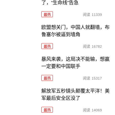
了，“生命线”告急
最热
阅读
11339
欧盟想关门，中国人就翻墙，布
鲁塞尔被逼到墙角
最热
阅读
16782
暴风来袭，这局决不能输，想赢
一定要和中国联手
最热
阅读
15317
解放军五秒镜头颠覆太平洋！美
军最后安全区没了
最热
阅读
14069