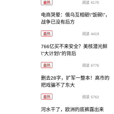
最热
阅读
6170
电商哭晕：俄乌互相砸\"饭碗\"，
战争已没有后方
最热
阅读
4419
766亿买不来安全？美核潜光鲜
\"大计划\"的背后
最热
阅读
6776
删去28字，扩军一整本！高市的
把戏骗不了东大
最热
阅读
5762
河水干了，欧洲的底裤露出来