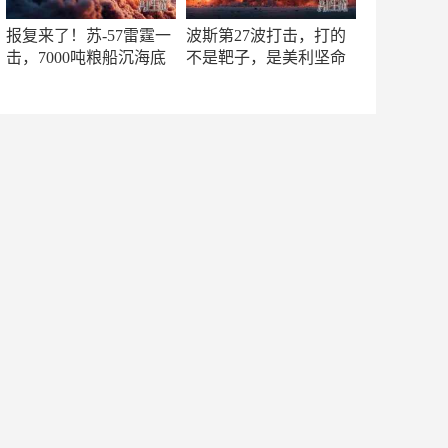
报复来了！苏-57雷霆一
波斯第27波打击，打的
击，7000吨粮船沉海底
不是靶子，是美利坚命
门