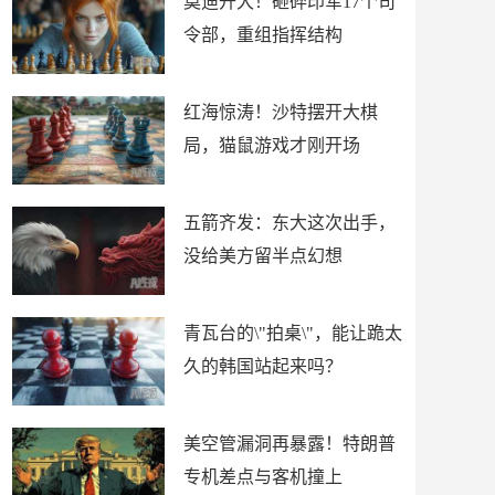
莫迪开大！砸碎印军17个司
令部，重组指挥结构
红海惊涛！沙特摆开大棋
局，猫鼠游戏才刚开场
五箭齐发：东大这次出手，
没给美方留半点幻想
青瓦台的\"拍桌\"，能让跪太
久的韩国站起来吗？
美空管漏洞再暴露！特朗普
专机差点与客机撞上