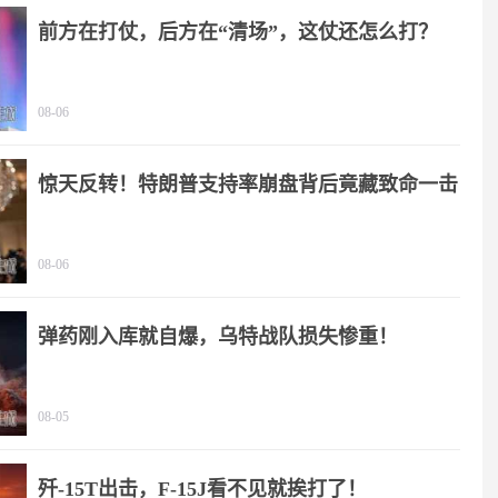
前方在打仗，后方在“清场”，这仗还怎么打？
08-06
惊天反转！特朗普支持率崩盘背后竟藏致命一击
08-06
弹药刚入库就自爆，乌特战队损失惨重！
08-05
歼-15T出击，F-15J看不见就挨打了！