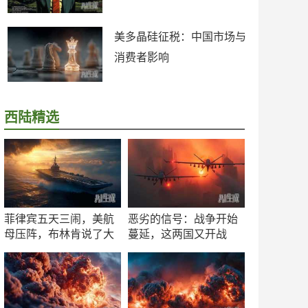
美多晶硅征税：中国市场与
消费者影响
西陆精选
菲律宾五天三闹，美航
恶劣的信号：战争开始
母压阵，布林肯说了大
蔓延，这两国又开战
实话
了！