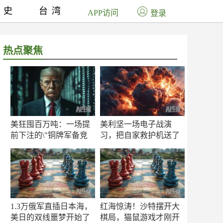
历史
台湾
APP访问
登录
热点聚焦
美狂囤百万吨：一场提
美利坚一场电子战演
前下注的\"铜牌军备竞
习，把自家救护机送了
赛\"
命！
1.3万俄军直插日本海，
红海惊涛！沙特摆开大
美日的双线噩梦开始了
棋局，猫鼠游戏才刚开