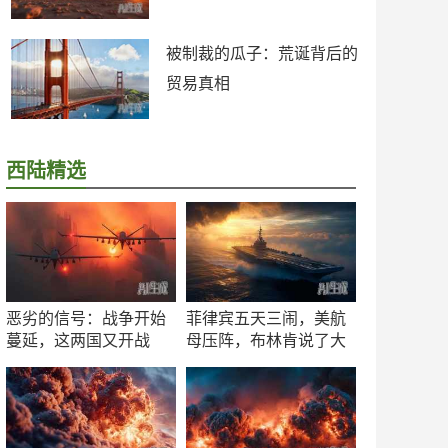
被制裁的瓜子：荒诞背后的
贸易真相
西陆精选
恶劣的信号：战争开始
菲律宾五天三闹，美航
蔓延，这两国又开战
母压阵，布林肯说了大
了！
实话