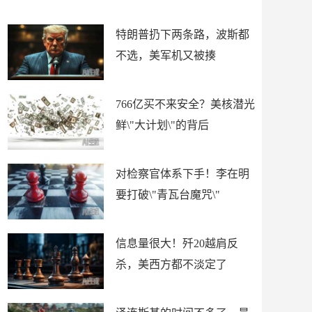
了
特朗普扔下两条路，波斯都
不选，美军机又被揍
766亿买不来安全？美核潜光
鲜\"大计划\"的背后
对检察官体系下手！李在明
要打破\"青瓦台魔咒\"
信息量很大！歼20越肩反
杀，美西方都不淡定了