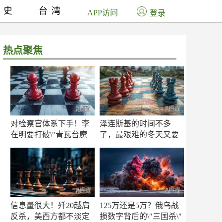
历史
台湾
APP访问
登录
热点聚焦
对检察官体系下手！李
泽连斯基的时间不多
在明要打破\"青瓦台魔
了，最艰难的冬天又要
咒\"
来了
信息量很大！歼20越肩
125万还是5万？俄乌战
反杀，美西方都不淡定
损数字背后的\"三国杀\"