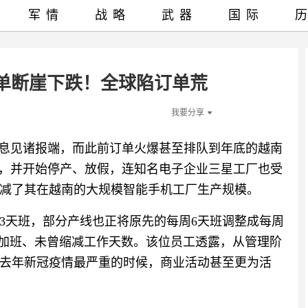
军情
战略
武器
国际
单断崖下跌！全球陷订单荒
我要分享
消息见诸报端，而此前订单火爆甚至排队到年底的越南
间，并开始停产、放假，连知名电子企业三星工厂也受
减了其在越南的大规模智能手机工厂生产规模。
3天班，部分产线也正将原先的每周6天班调整成每周
有加班、未曾缩减工作天数。该位员工透露，从管理阶
去年新冠疫情最严重的时候，商业活动甚至更为活