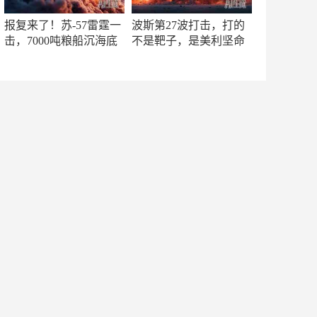
报复来了！苏-57雷霆一
波斯第27波打击，打的
击，7000吨粮船沉海底
不是靶子，是美利坚命
门