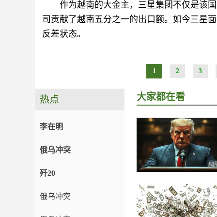
作为越南的大金主，三星集团不仅是该国
司贡献了越南五分之一的出口额。如今三星面
反差状态。
1
2
3
大家都在看
热点
李在明
俄乌冲突
歼20
俄乌冲突