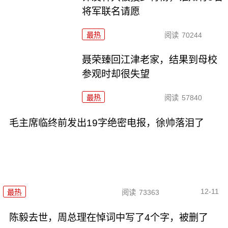
将军联名请愿
最热
阅读
70244
聂荣臻回江津老家，结果到母校
参观时却很失望
最热
阅读
57840
毛主席临终前发出19字绝密电报，徐帅落泪了
12-11
最热
阅读
73363
陈毅去世，周总理在悼词中写了4个字，被删了