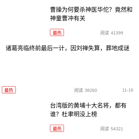
曹操为何要杀神医华佗？竟然和
神童曹冲有关
最热
阅读
41399
诸葛亮临终前最后一计，因刘禅失算，葬地成谜
11-16
最热
阅读
38260
台湾版的黄埔十大名将，都有
谁？杜聿明没上榜
最热
阅读
54321