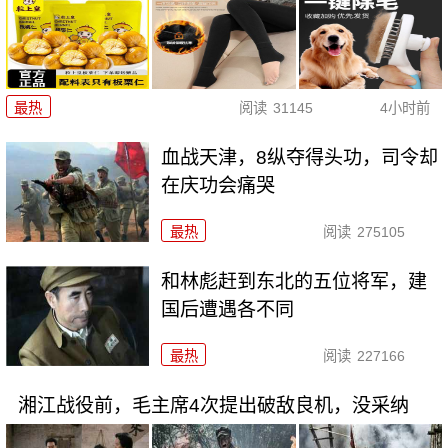
最热
阅读
31145
4小时前
血战天津，8纵夺得头功，司令却
在庆功会痛哭
最热
阅读
275105
和林彪赶到东北的五位将军，建
国后遭遇各不同
最热
阅读
227166
湘江战役前，毛主席4次提出破敌良机，没采纳