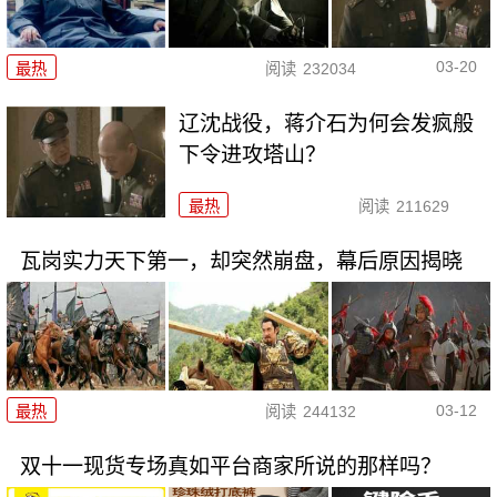
03-20
最热
阅读
232034
辽沈战役，蒋介石为何会发疯般
下令进攻塔山？
最热
阅读
211629
瓦岗实力天下第一，却突然崩盘，幕后原因揭晓
03-12
最热
阅读
244132
双十一现货专场真如平台商家所说的那样吗？