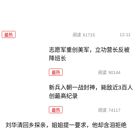
12-11
最热
阅读
61715
志愿军重创美军，立功营长反被
降班长
最热
阅读
90144
新兵入朝一战封神，毙敌近3百人
创最高纪录
最热
阅读
74117
刘华清回乡探亲，姐姐提一要求，他却含泪拒绝