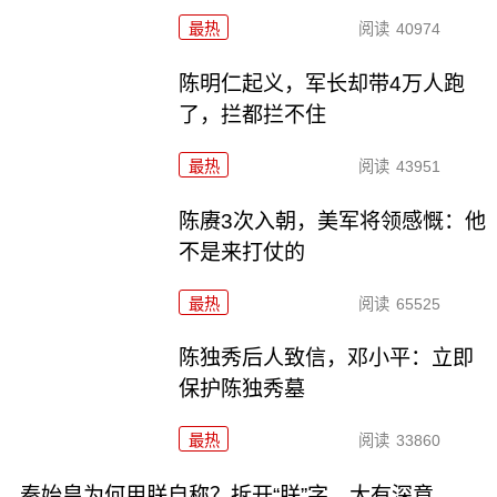
最热
阅读
40974
陈明仁起义，军长却带4万人跑
了，拦都拦不住
最热
阅读
43951
陈赓3次入朝，美军将领感慨：他
不是来打仗的
最热
阅读
65525
陈独秀后人致信，邓小平：立即
保护陈独秀墓
最热
阅读
33860
秦始皇为何用朕自称？拆开“朕”字，大有深意