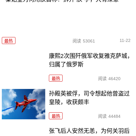
11-22
最热
阅读
53061
康熙2次围歼俄军收复雅克萨城，
归属了俄罗斯
最热
阅读
46420
孙殿英被俘，司令想起他曾盗过
皇陵，收获颇丰
最热
阅读
44484
张飞后人安然无恙，为何关羽后