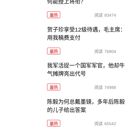
何能授上将衔？
最热
阅读
83474
贺子珍享受12级待遇，毛主席：
用我稿费支付
最热
阅读
76804
我军活捉一个国军军官，他却牛
气摊牌亮出代号
最热
阅读
74988
陈毅为何总戴墨镜，多年后陈毅
的儿子给出答案
最热
阅读
65542