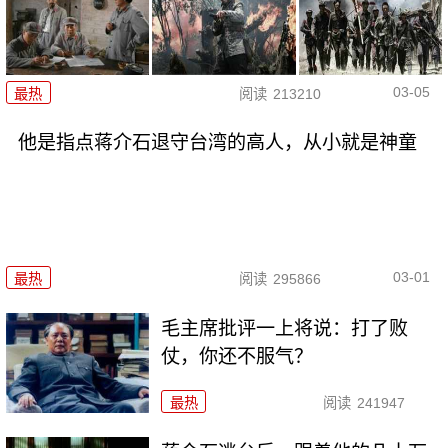
03-05
最热
阅读
213210
他是指点蒋介石退守台湾的高人，从小就是神童
03-01
最热
阅读
295866
毛主席批评一上将说：打了败
仗，你还不服气？
最热
阅读
241947