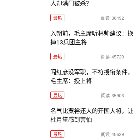
人却满门被杀？
最热
阅读
38492
入朝前，毛主席听林帅建议：换
掉13兵团主将
最热
阅读
45720
阎红彦没军职，不符授衔条件，
毛主席：授上将
最热
阅读
35903
名气比粟裕还大的开国大将，让
杜月笙感到害怕
最热
阅读
48629