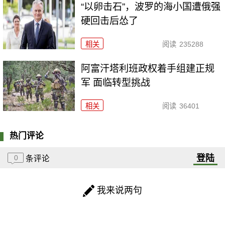
“以卵击石”，波罗的海小国遭俄强
硬回击后怂了
相关
阅读
235288
阿富汗塔利班政权着手组建正规
军 面临转型挑战
相关
阅读
36401
热门评论
登陆
0
条评论
我来说两句