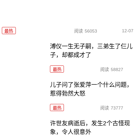
12-07
最热
阅读
56053
溥仪一生无子嗣，三弟生了仨儿
子，却都成才了
最热
阅读
58827
儿子问了张爱萍一个什么问题，
惹得勃然大怒
最热
阅读
73777
许世友病逝后，发生2个古怪现
象，令人很意外