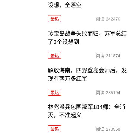
设想，全落空
最热
阅读
242476
珍宝岛战争失败而归，苏军总结
了3个没想到
最热
阅读
311874
解放海南，四野登岛会师后，发
现有两万多红军
最热
阅读
285194
林彪派兵包围叛军184师：全消
灭，不准起义
最热
阅读
273558