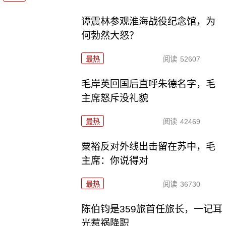
谭震林参观淮海战役纪念馆，为
何勃然大怒？
最热
阅读
52607
毛岸英回国后直呼朱德名字，毛
主席怒斥没礼貌
最热
阅读
42469
粟裕反对外线出击留在苏中，毛
主席：你说得对
最热
阅读
36730
陈伯钧是359旅首任旅长，一记耳
光惹祸降职