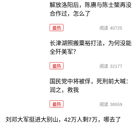
解放洛阳后，陈赓与陈士榘再没
合作过，怎么了
最热
阅读
40725
长津湖照搬粟裕打法，为何没能
全歼美军？
最热
阅读
32177
国民党中将被俘，死刑前大喊：
润之，救我
最热
阅读
38559
刘邓大军挺进大别山，42万人剩7万，哪去了