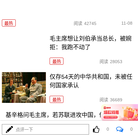
11-08
最热
阅读
42745
毛主席想让刘伯承当总长，被婉
拒：我跑不动了
最热
阅读
28053
仅存54天的中华共和国，未被任
何国家承认
最热
阅读
36689
基辛格问毛主席，若苏联进攻中国，你们怎么办
0
0
点评一下