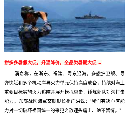
拼多多暑假大促，升温降价，全品类暑期大促 →
消息称，在浙东、福建、粤东沿海，多艘护卫舰、导
弹快艇和多个机动岸导火力单元保持高度戒备，持续对海上
重要目标实施火力追瞄并展开模拟突击，锤炼部队对海打击
能力。东部战区海军某舰舰长祖广洪说：“我们有决心有能
力对一切破坏祖国统一的来犯之敌迎头痛击、绝不留情。”