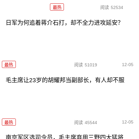
最热
阅读
52534
日军为何追着蒋介石打，却不全力进攻延安？
12-05
最热
阅读
51019
毛主席让23岁的胡耀邦当副部长，有人却不服
12-05
最热
阅读
45544
南京军区选司令员，毛主席弃用三野四大猛将