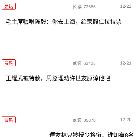
12-22
最热
阅读
72686
毛主席嘱咐陈毅：你去上海，给荣毅仁拉拉票
12-21
最热
阅读
63425
王耀武被特赦，周总理劝许世友原谅他吧
12-20
最热
阅读
85878
谭友林只被授少将衔，谁知有8名