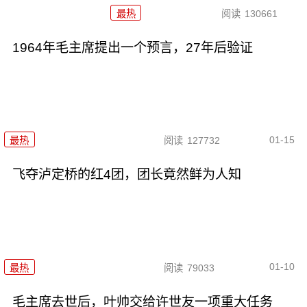
最热
阅读
130661
1964年毛主席提出一个预言，27年后验证
01-15
最热
阅读
127732
飞夺泸定桥的红4团，团长竟然鲜为人知
01-10
最热
阅读
79033
毛主席去世后，叶帅交给许世友一项重大任务