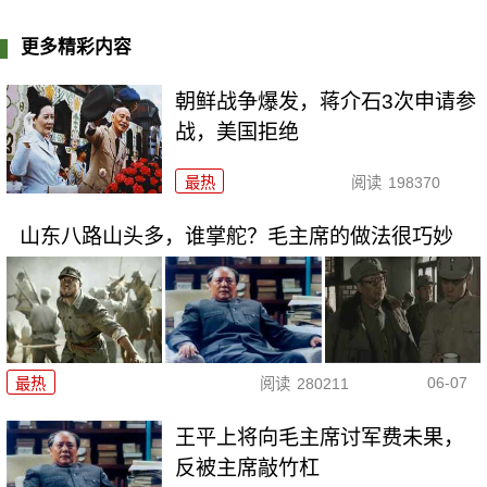
更多精彩内容
朝鲜战争爆发，蒋介石3次申请参
战，美国拒绝
最热
阅读
198370
山东八路山头多，谁掌舵？毛主席的做法很巧妙
06-07
最热
阅读
280211
王平上将向毛主席讨军费未果，
反被主席敲竹杠