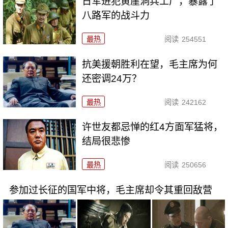
日军进犯黄崖洞兵工厂，暴露了
八路军的战斗力
最热
阅读
254551
抗美援朝胜利在望，毛主席为何
还密调24万？
最热
阅读
242162
许世友都忌惮的红4方面军猛将，
结局很悲惨
最热
阅读
250656
参加过长征的国军中将，毛主席却令其重回敌营