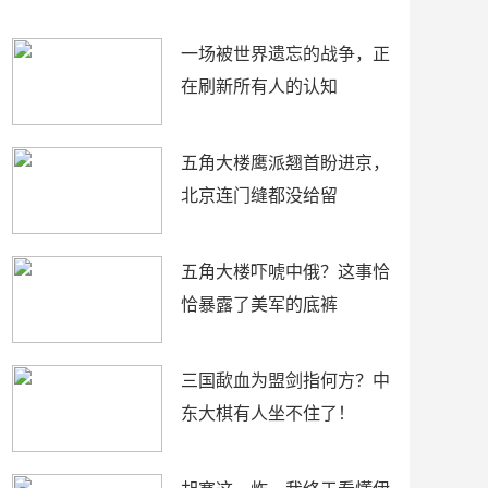
了
裤
一场被世界遗忘的战争，正
在刷新所有人的认知
五角大楼鹰派翘首盼进京，
北京连门缝都没给留
五角大楼吓唬中俄？这事恰
恰暴露了美军的底裤
三国歃血为盟剑指何方？中
东大棋有人坐不住了！