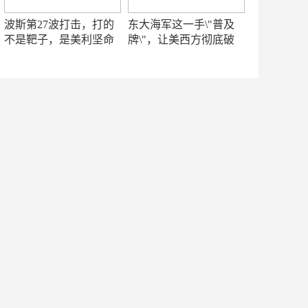
波斯第27波打击，打的
东大海军这一手\"普及
不是靶子，是美利坚命
牌\"，让美西方彻底破
门
防！