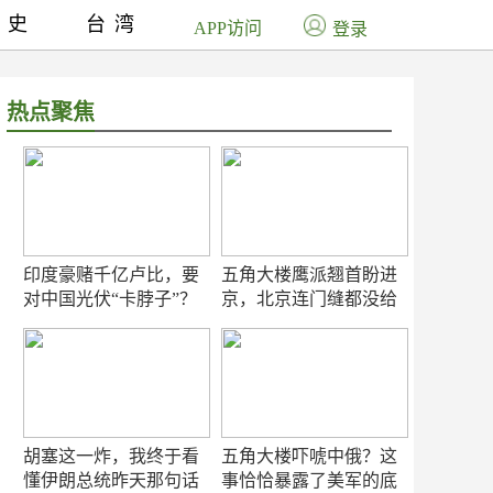
历史
台湾
APP访问
登录
热点聚焦
印度豪赌千亿卢比，要
五角大楼鹰派翘首盼进
对中国光伏“卡脖子”？
京，北京连门缝都没给
留
胡塞这一炸，我终于看
五角大楼吓唬中俄？这
懂伊朗总统昨天那句话
事恰恰暴露了美军的底