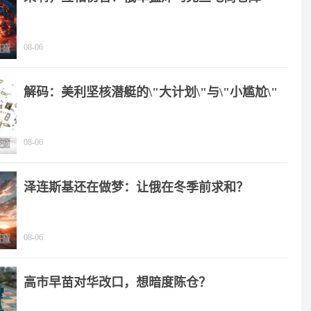
08-06
解码：美利坚核潜艇的\"大计划\"与\"小尴尬\"
08-06
泽连斯基还在做梦：让俄在冬季前求和？
08-06
高市早苗对华改口，想暗度陈仓？