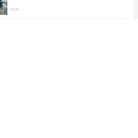
08-06
暴风来袭，这局不能输，想赢一定要和中国联手
08-05
解放军镜头颠覆太平洋！美军最后安全区没了
08-05
美国对巴西下死手，卢拉让世界看清谁才是朋友
08-05