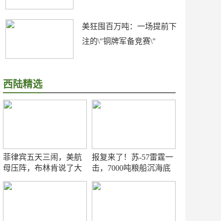
美狂囤百万吨：一场提前下
注的\"铜牌军备竞赛\"
西陆精选
菲律宾五天三闹，美航
报复来了！苏-57雷霆一
母压阵，布林肯说了大
击，7000吨粮船沉海底
实话