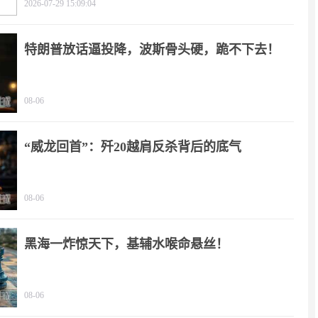
2026-07-29 15:09:04
特朗普放话逼投降，波斯骨头硬，跪不下去！
08-06
“威龙回首”：歼20越肩反杀背后的底气
08-06
黑海一炸惊天下，基辅水喉命悬丝！
08-06