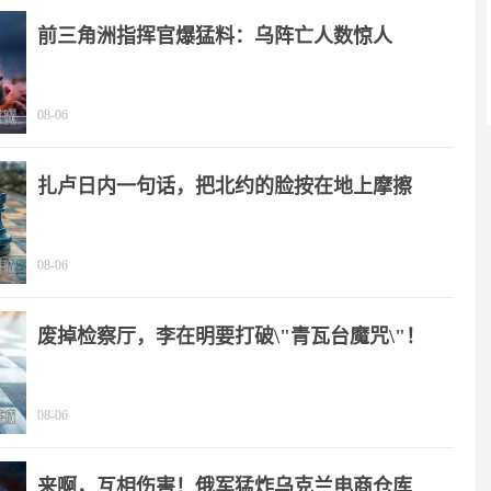
前三角洲指挥官爆猛料：乌阵亡人数惊人
08-06
扎卢日内一句话，把北约的脸按在地上摩擦
08-06
废掉检察厅，李在明要打破\"青瓦台魔咒\"！
08-06
来啊，互相伤害！俄军猛炸乌克兰电商仓库