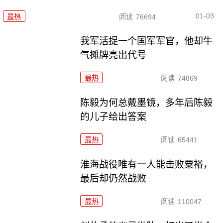
01-03
最热
阅读
76694
我军活捉一个国军军官，他却牛
气摊牌亮出代号
最热
阅读
74869
陈毅为何总戴墨镜，多年后陈毅
的儿子给出答案
最热
阅读
65441
淮海战役唯有一人能击败粟裕，
最后却仍然战败
最热
阅读
110047