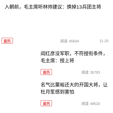
入朝前，毛主席听林帅建议：换掉13兵团主将
11-20
最热
阅读
45604
阎红彦没军职，不符授衔条件，
毛主席：授上将
最热
阅读
35783
名气比粟裕还大的开国大将，让
杜月笙感到害怕
最热
阅读
48520