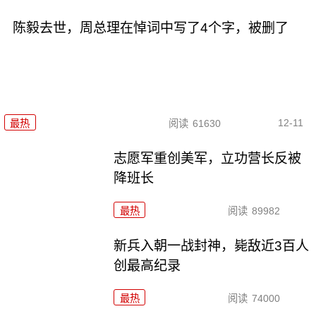
陈毅去世，周总理在悼词中写了4个字，被删了
12-11
最热
阅读
61630
志愿军重创美军，立功营长反被
降班长
最热
阅读
89982
新兵入朝一战封神，毙敌近3百人
创最高纪录
最热
阅读
74000