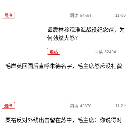
11-30
最热
阅读
54551
谭震林参观淮海战役纪念馆，为
何勃然大怒？
最热
阅读
52494
毛岸英回国后直呼朱德名字，毛主席怒斥没礼貌
11-29
最热
阅读
42370
粟裕反对外线出击留在苏中，毛主席：你说得对