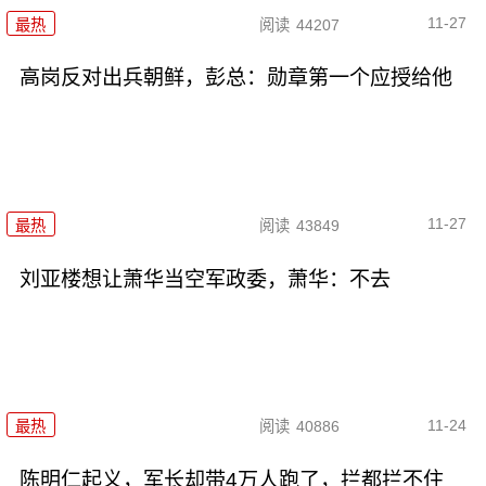
11-27
最热
阅读
44207
高岗反对出兵朝鲜，彭总：勋章第一个应授给他
11-27
最热
阅读
43849
刘亚楼想让萧华当空军政委，萧华：不去
11-24
最热
阅读
40886
陈明仁起义，军长却带4万人跑了，拦都拦不住