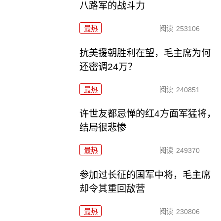
八路军的战斗力
最热
阅读
253106
抗美援朝胜利在望，毛主席为何
还密调24万？
最热
阅读
240851
许世友都忌惮的红4方面军猛将，
结局很悲惨
最热
阅读
249370
参加过长征的国军中将，毛主席
却令其重回敌营
最热
阅读
230806