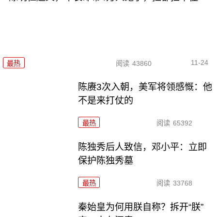
11-24
最热
阅读
43860
陈赓3次入朝，美军将领感慨：他
不是来打仗的
最热
阅读
65392
陈独秀后人致信，邓小平：立即
保护陈独秀墓
最热
阅读
33768
秦始皇为何用朕自称？拆开“朕”