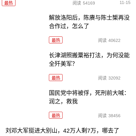
11-15
最热
阅读
54169
解放洛阳后，陈赓与陈士榘再没
合作过，怎么了
最热
阅读
40622
长津湖照搬粟裕打法，为何没能
全歼美军？
最热
阅读
32092
国民党中将被俘，死刑前大喊：
润之，救我
最热
阅读
38456
刘邓大军挺进大别山，42万人剩7万，哪去了