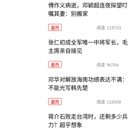
傅作义病逝，邓颖超连夜探望叮
嘱其妻：别搬家
最热
阅读
219733
张仁初成全军唯一中将军长，毛
主席亲自接见
最热
阅读
96764
邓华对解放海南功绩表达不满：
不能光写韩先楚
最热
阅读
116508
蒋介石败走台湾时，还剩多少兵
力？超乎想象