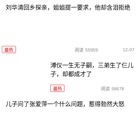
刘华清回乡探亲，姐姐提一要求，他却含泪拒绝
12-07
最热
阅读
55959
溥仪一生无子嗣，三弟生了仨儿
子，却都成才了
最热
阅读
58678
儿子问了张爱萍一个什么问题，惹得勃然大怒