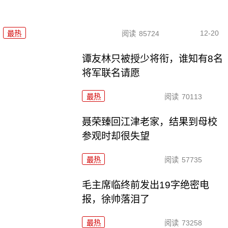
12-20
最热
阅读
85724
谭友林只被授少将衔，谁知有8名
将军联名请愿
最热
阅读
70113
聂荣臻回江津老家，结果到母校
参观时却很失望
最热
阅读
57735
毛主席临终前发出19字绝密电
报，徐帅落泪了
最热
阅读
73258