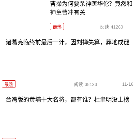
曹操为何要杀神医华佗？竟然和
神童曹冲有关
最热
阅读
41269
诸葛亮临终前最后一计，因刘禅失算，葬地成谜
11-16
最热
阅读
38123
台湾版的黄埔十大名将，都有谁？杜聿明没上榜