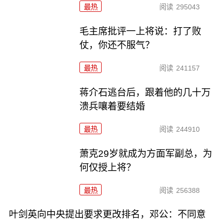
最热
阅读
295043
毛主席批评一上将说：打了败
仗，你还不服气？
最热
阅读
241157
蒋介石逃台后，跟着他的几十万
溃兵嚷着要结婚
最热
阅读
244910
萧克29岁就成为方面军副总，为
何仅授上将？
最热
阅读
256388
叶剑英向中央提出要求更改排名，邓公：不同意