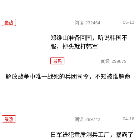
05-13
最热
阅读
232464
郑维山准备回国，听说韩国不
服，掉头就打韩军
最热
阅读
299879
解放战争中唯一战死的兵团司令，不知被谁毙命
04-16
最热
阅读
269742
日军进犯黄崖洞兵工厂，暴露了