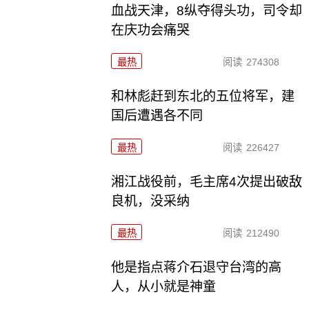
血战天津，8纵夺得头功，司令却
在庆功会痛哭
最热
阅读
274308
和林彪赶到东北的五位将军，建
国后遭遇各不同
最热
阅读
226427
湘江战役前，毛主席4次提出破敌
良机，没采纳
最热
阅读
212490
他是指点蒋介石退守台湾的高
人，从小就是神童