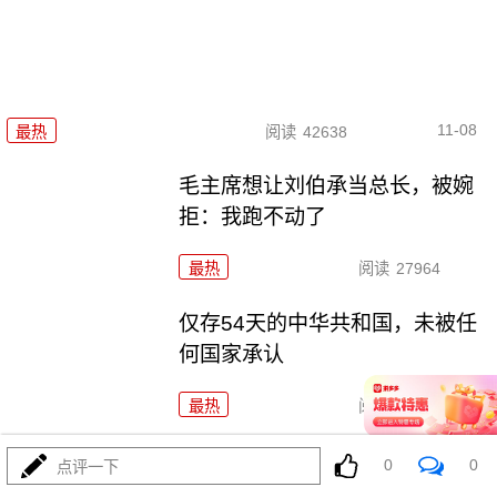
11-08
最热
阅读
42638
毛主席想让刘伯承当总长，被婉
拒：我跑不动了
最热
阅读
27964
仅存54天的中华共和国，未被任
何国家承认
最热
阅读
36588
基辛格问毛主席，若苏联进攻中
0
0
点评一下
国，你们怎么办