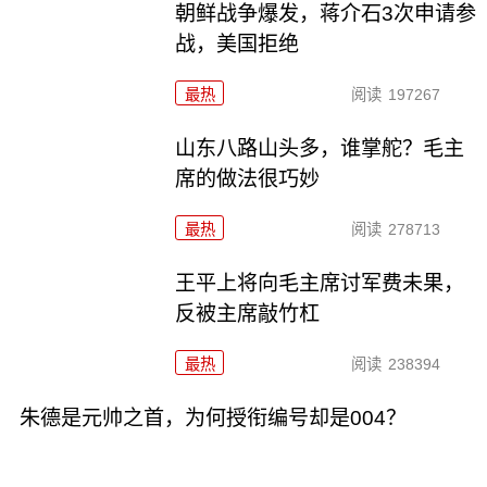
朝鲜战争爆发，蒋介石3次申请参
战，美国拒绝
最热
阅读
197267
山东八路山头多，谁掌舵？毛主
席的做法很巧妙
最热
阅读
278713
王平上将向毛主席讨军费未果，
反被主席敲竹杠
最热
阅读
238394
朱德是元帅之首，为何授衔编号却是004？