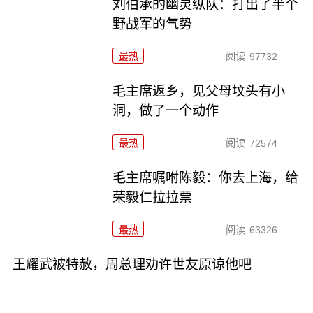
刘伯承的幽灵纵队：打出了半个
野战军的气势
最热
阅读
97732
毛主席返乡，见父母坟头有小
洞，做了一个动作
最热
阅读
72574
毛主席嘱咐陈毅：你去上海，给
荣毅仁拉拉票
最热
阅读
63326
王耀武被特赦，周总理劝许世友原谅他吧