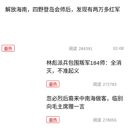
解放海南，四野登岛会师后，发现有两万多红军
02-08
最热
阅读
284391
林彪派兵包围叛军184师：全消
灭，不准起义
最热
阅读
272783
忽必烈后裔来中南海做客，临别
向毛主席赠一言
最热
阅读
278055