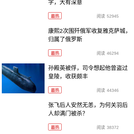
字，大有深意
最热
阅读
52945
康熙2次围歼俄军收复雅克萨城，
归属了俄罗斯
最热
阅读
46294
孙殿英被俘，司令想起他曾盗过
皇陵，收获颇丰
最热
阅读
44346
张飞后人安然无恙，为何关羽后
人却满门被杀？
最热
阅读
38372