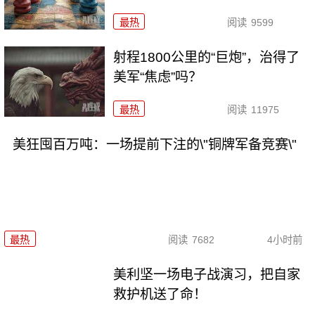
最热
阅读
9599
射程1800公里的“巨炮”，治得了
美军“焦虑”吗？
最热
阅读
11975
美狂囤百万吨：一场提前下注的\"铜牌军备竞赛\"
最热
阅读
7682
4小时前
美利坚一场电子战演习，把自家
救护机送了命！