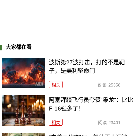
大家都在看
波斯第27波打击，打的不是靶
子，是美利坚命门
相关
阅读
25358
阿塞拜疆飞行员夸赞“枭龙”：比比
F-16强多了！
相关
阅读
23401