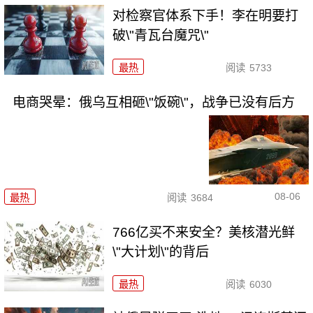
对检察官体系下手！李在明要打
破\"青瓦台魔咒\"
最热
阅读
5733
电商哭晕：俄乌互相砸\"饭碗\"，战争已没有后方
08-06
最热
阅读
3684
766亿买不来安全？美核潜光鲜
\"大计划\"的背后
最热
阅读
6030