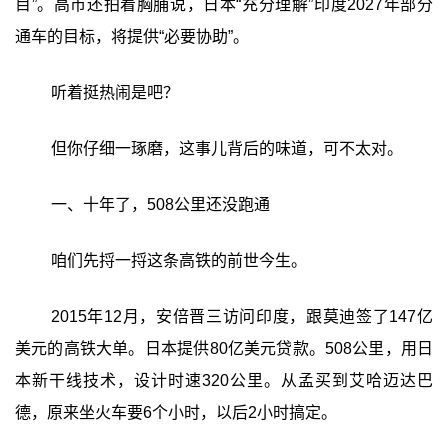
目”。高市还拍着胸脯说，日本“充分理解”印度2027年部分
通车的目标，将提供“必要协助”。
听着挺热闹是吧？
但你仔细一琢磨，这事儿背后的味道，可不太对。
一、十年了，508公里还没跑通
咱们先捋一捋这条高铁的前世今生。
2015年12月，安倍晋三访问印度，跟莫迪签了147亿
美元的高铁大单。日本提供80亿美元贷款。508公里，用日
本新干线技术，设计时速320公里。从孟买到艾哈迈达巴
德，原来坐火车要6个小时，以后2小时搞定。