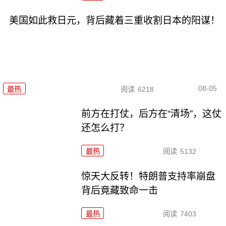
美国如此救日元，背后藏着三重收割日本的阳谋！
08-05
最热
阅读
6218
前方在打仗，后方在“清场”，这仗
还怎么打？
最热
阅读
5132
惊天大反转！特朗普支持率崩盘
背后竟藏致命一击
最热
阅读
7403