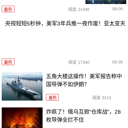
08-06
最热
阅读
21498
央视短短5秒钟，美军3年兵推一夜作废！亚太变天
08-06
最热
阅读
17340
五角大楼这操作！美军报告称中
国导弹不如伊朗？
最热
阅读
9219
炸疯了！俄乌互掀“仓库战”，28
枚导弹全拦不住