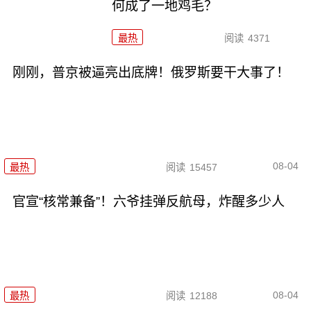
何成了一地鸡毛？
最热
阅读
4371
刚刚，普京被逼亮出底牌！俄罗斯要干大事了！
08-04
最热
阅读
15457
官宣“核常兼备”！六爷挂弹反航母，炸醒多少人
08-04
最热
阅读
12188