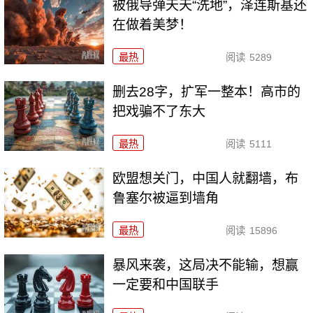
被俄导弹天天“洗地”，泽连斯基还
在做着美梦！
最热
阅读
5289
删去28字，扩军一整本！高市的
把戏骗不了东大
最热
阅读
5111
欧盟想关门，中国人就翻墙，布
鲁塞尔被逼到墙角
最热
阅读
15896
暴风来袭，这局决不能输，想赢
一定要和中国联手