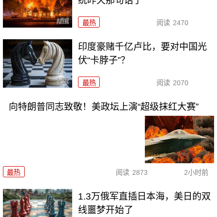
统昨天那句话了
最热
阅读
2470
印度豪赌千亿卢比，要对中国光
伏“卡脖子”？
最热
阅读
2070
向特朗普同志致敬！美政坛上演“超级抹红大赛”
最热
阅读
2873
2小时前
1.3万俄军直插日本海，美日的双
线噩梦开始了