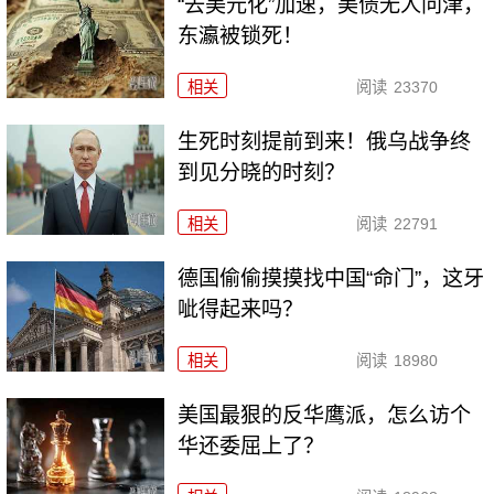
“去美元化”加速，美债无人问津，
东瀛被锁死！
相关
阅读
23370
生死时刻提前到来！俄乌战争终
到见分晓的时刻？
相关
阅读
22791
德国偷偷摸摸找中国“命门”，这牙
呲得起来吗？
相关
阅读
18980
美国最狠的反华鹰派，怎么访个
华还委屈上了？