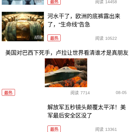
最热
阅读
14458
河水干了，欧洲的底裤露出来
了，“生命线”告急
最热
阅读
10522
美国对巴西下死手，卢拉让世界看清谁才是真朋友
08-05
最热
阅读
7714
解放军五秒镜头颠覆太平洋！美
军最后安全区没了
最热
阅读
13361