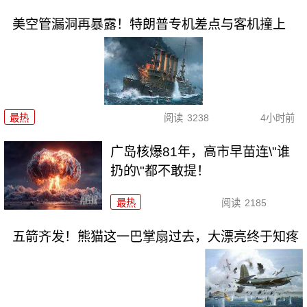
美空管漏洞再暴露！特朗普专机差点与客机撞上
最热
阅读
3238
4小时前
广岛核爆81年，高市早苗连\"谁
扔的\"都不敢提！
最热
阅读
2185
五箭齐发！熊猫这一巴掌扇过去，大漂亮终于知疼