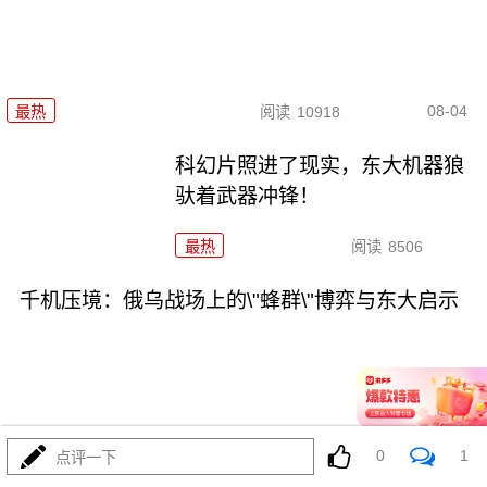
08-04
最热
阅读
10918
科幻片照进了现实，东大机器狼
驮着武器冲锋！
最热
阅读
8506
千机压境：俄乌战场上的\"蜂群\"博弈与东大启示
08-04
最热
阅读
8283
0
1
点评一下