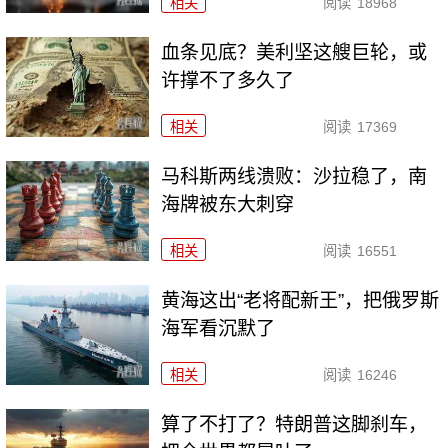
相关
阅读
18968
血条见底？美利坚这艘巨轮，或
许撑不了多久了
相关
阅读
17369
马科斯两线溃败：沙拉稳了，南
海牌被东大刺穿
相关
阅读
16551
黄海这出“老将配新王”，把俄罗斯
海军看沉默了
相关
阅读
16246
算了不打了？特朗普这脚刹车，