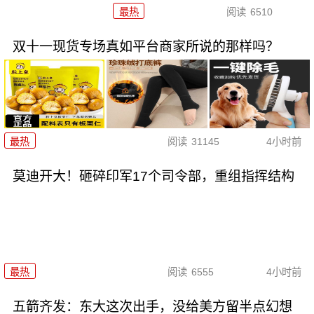
最热
阅读
6510
双十一现货专场真如平台商家所说的那样吗？
最热
阅读
31145
4小时前
莫迪开大！砸碎印军17个司令部，重组指挥结构
最热
阅读
6555
4小时前
五箭齐发：东大这次出手，没给美方留半点幻想