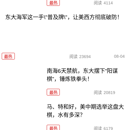
最热
阅读
4114
东大海军这一手\"普及牌\"，让美西方彻底破防！
08-04
最热
阅读
23694
南海6天禁航，东大摆下“阳谋
棋”，锤炼铁拳头！
最热
阅读
20819
马、特和好，美中期选举这盘大
棋，水有多深？
最热
阅读
6179