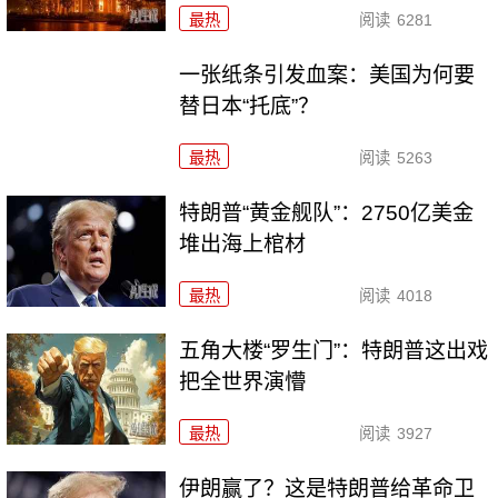
最热
阅读
6281
一张纸条引发血案：美国为何要
替日本“托底”？
最热
阅读
5263
特朗普“黄金舰队”：2750亿美金
堆出海上棺材
最热
阅读
4018
五角大楼“罗生门”：特朗普这出戏
把全世界演懵
最热
阅读
3927
伊朗赢了？这是特朗普给革命卫