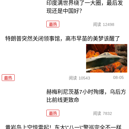
印度满世界绕了一大圈，最后发
现还是中国好？
最热
阅读
12498
特朗普突然关闭领事馆，高市早苗的美梦该醒了
08-05
最热
阅读
10543
赫梅利尼茨基7小时殉爆，乌后方
比前线更致命
最热
阅读
7832
黄岩岛上空惊雷起！东大\"八一\"警巡完全不一样