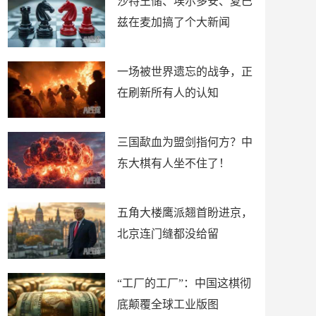
沙特王储、埃尔多安、夏巴
兹在麦加搞了个大新闻
一场被世界遗忘的战争，正
在刷新所有人的认知
三国歃血为盟剑指何方？中
东大棋有人坐不住了！
五角大楼鹰派翘首盼进京，
北京连门缝都没给留
“工厂的工厂”：中国这棋彻
底颠覆全球工业版图