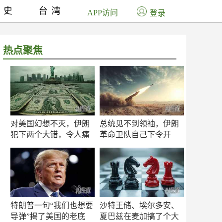
历史
台湾
APP访问
登录
热点聚焦
对美国幻想不灭，伊朗
总统见不到领袖，伊朗
犯下两个大错，令人痛
革命卫队自己下令开
心！
打？
特朗普一句“我们也想要
沙特王储、埃尔多安、
导弹”揭了美国的老底
夏巴兹在麦加搞了个大