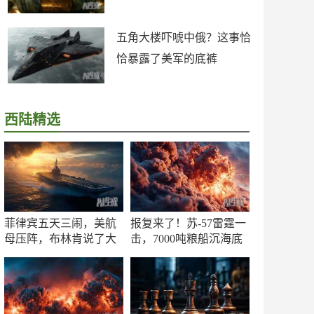
五角大楼吓唬中俄？这事恰
恰暴露了美军的底裤
西陆精选
菲律宾五天三闹，美航
报复来了！苏-57雷霆一
母压阵，布林肯说了大
击，7000吨粮船沉海底
实话