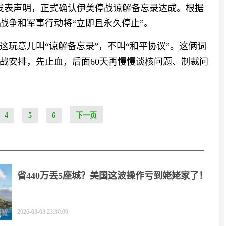
会发表声明，正式确认伊美停战谅解备忘录达成。根据
战争和军事行动将“立即且永久停止”。
玩意儿叫“谅解备忘录”，不叫“和平协议”。这俩词
战安排，先止血，后面60天再慢慢谈核问题、制裁问
4
5
6
下一页
省440万丢5座城？美国这波操作亏到姥姥家了！
2026-08-08 23:30:00