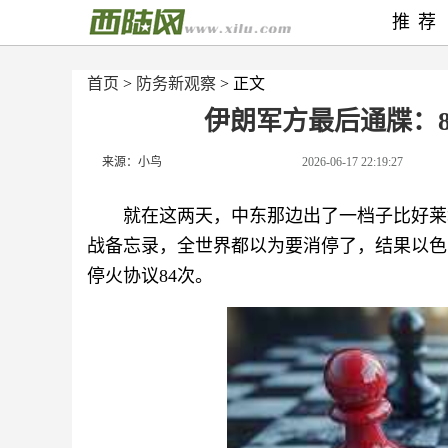
推荐
首页
>
防务新观察
> 正文
伊朗军方最后通牒：
来源：小鸟
2026-06-17 22:19:27
就在这两天，中东那边出了一档子比好莱
战备忘录，全世界都以为要消停了，结果以色
停火协议84次。