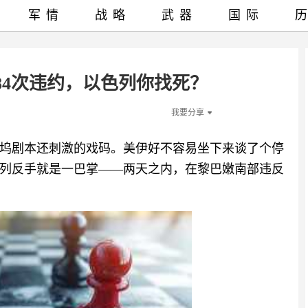
军情
战略
武器
国际
84次违约，以色列你找死？
我要分享
坞剧本还刺激的戏码。美伊好不容易坐下来谈了个停
列反手就是一巴掌——两天之内，在黎巴嫩南部违反