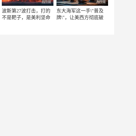
波斯第27波打击，打的
东大海军这一手\"普及
不是靶子，是美利坚命
牌\"，让美西方彻底破
门
防！