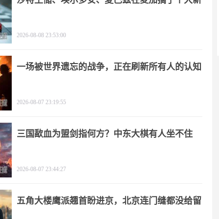
沙特王储、埃尔多安、夏巴兹在麦加搞了个大新
闻
2026-08-08 23:53:00
一场被世界遗忘的战争，正在刷新所有人的认知
2026-08-07 23:19:55
三国歃血为盟剑指何方？中东大棋有人坐不住
了！
2026-08-07 23:44:27
五角大楼鹰派翘首盼进京，北京连门缝都没给留