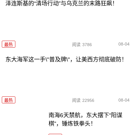
泽连斯基的“清场行动”与乌克兰的末路狂飙！
08-04
最热
阅读
3786
东大海军这一手\"普及牌\"，让美西方彻底破防！
08-04
最热
阅读
22956
南海6天禁航，东大摆下“阳谋
棋”，锤炼铁拳头！