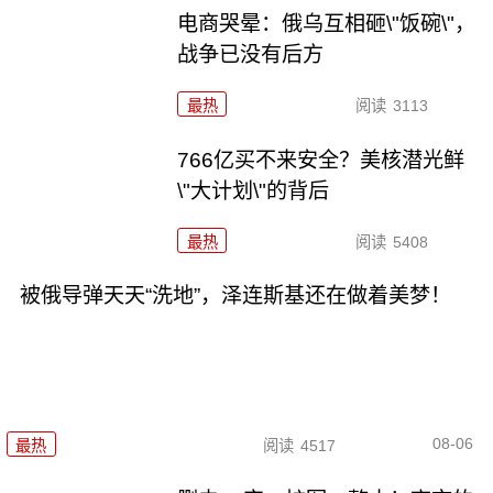
电商哭晕：俄乌互相砸\"饭碗\"，
战争已没有后方
最热
阅读
3113
766亿买不来安全？美核潜光鲜
\"大计划\"的背后
最热
阅读
5408
被俄导弹天天“洗地”，泽连斯基还在做着美梦！
08-06
最热
阅读
4517