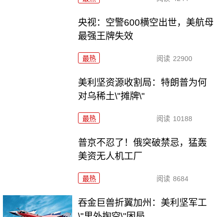
央视：空警600横空出世，美航母
最强王牌失效
最热
阅读
22900
美利坚资源收割局：特朗普为何
对乌稀土\"摊牌\"
最热
阅读
10188
普京不忍了！俄突破禁忌，猛轰
美资无人机工厂
最热
阅读
8684
吞金巨兽折翼加州：美利坚军工
\"里外掏空\"困局