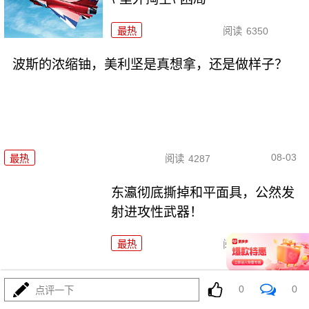
最热
阅读
6350
波斯的浓缩铀，美利坚是真想拿，还是做样子？
08-03
最热
阅读
4287
东瀛彻底撕掉和平面具，公然发
射进攻性武器！
最热
阅读
11121
海锁波斯还不够，特朗普又生毒计，陆地也要封
0
0
点评一下