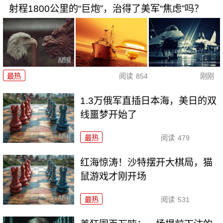
射程1800公里的“巨炮”，治得了美军“焦虑”吗？
最热
阅读
854
刚刚
1.3万俄军直插日本海，美日的双
线噩梦开始了
最热
阅读
479
红海惊涛！沙特摆开大棋局，猫
鼠游戏才刚开场
最热
阅读
531