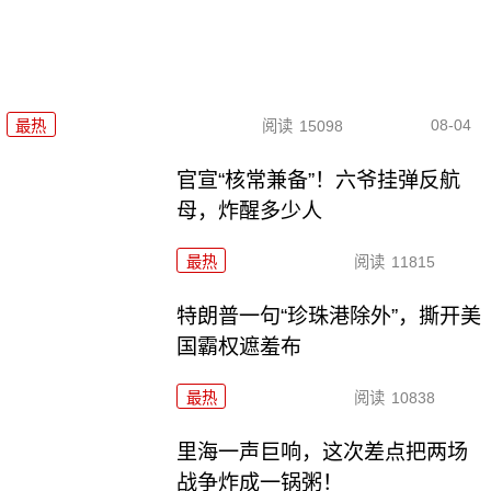
08-04
最热
阅读
15098
官宣“核常兼备”！六爷挂弹反航
母，炸醒多少人
最热
阅读
11815
特朗普一句“珍珠港除外”，撕开美
国霸权遮羞布
最热
阅读
10838
里海一声巨响，这次差点把两场
战争炸成一锅粥！