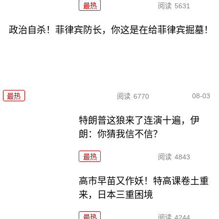
最热
阅读
5631
政治自杀！菲律宾防长，你这是在给菲律宾掘墓！
08-03
最热
阅读
6770
特朗普这狼来了连演十遍，伊
朗：你猜我信不信？
最热
阅读
4843
高市早苗又作妖！特高课卷土重
来，日本三重困境
最热
阅读
4244