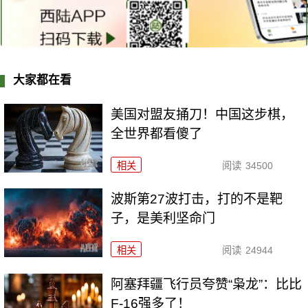
大家都在看
美国对盟友捅刀！中国这步棋，
全世界都看傻了
相关
阅读
34500
波斯第27波打击，打的不是靶
子，是美利坚命门
相关
阅读
24944
阿塞拜疆飞行员夸赞“枭龙”：比比
F-16强多了！