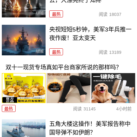
去，大漂亮终于知疼
最热
阅读
18037
央视短短5秒钟，美军3年兵推一
夜作废！亚太变天
最热
阅读
13189
双十一现货专场真如平台商家所说的那样吗？
最热
阅读
31145
4小时前
五角大楼这操作！美军报告称中
国导弹不如伊朗？