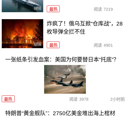
最热
阅读
7219
炸疯了！俄乌互掀“仓库战”，28
枚导弹全拦不住
最热
阅读
4901
一张纸条引发血案：美国为何要替日本“托底”？
最热
阅读
3978
2小时前
特朗普“黄金舰队”：2750亿美金堆出海上棺材