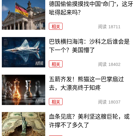
德国偷偷摸摸找中国“命门”，这牙
呲得起来吗？
相关
阅读
18711
巴铁横扫海湾：沙科之后谁会是
下一个？美国懵了
相关
阅读
18402
五箭齐发！熊猫这一巴掌扇过
去，大漂亮终于知疼
相关
阅读
18037
血条见底？美利坚这艘巨轮，或
许撑不了多久了