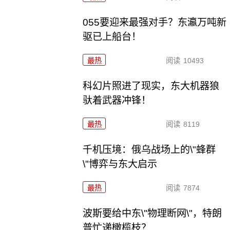
055要迎来最强对手？东瀛万吨新
驱已上船台！
最热
阅读
10493
科幻片照进了现实，东大机器狼
驮着武器冲锋！
最热
阅读
8119
千机压境：俄乌战场上的\"蜂群
\"博弈与东大启示
最热
阅读
7874
波斯要给中东\"物理断网\"，特朗
普忙递橄榄枝？