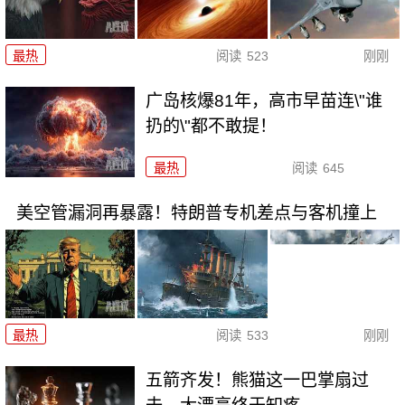
最热
阅读
523
刚刚
广岛核爆81年，高市早苗连\"谁
扔的\"都不敢提！
最热
阅读
645
美空管漏洞再暴露！特朗普专机差点与客机撞上
最热
阅读
533
刚刚
五箭齐发！熊猫这一巴掌扇过