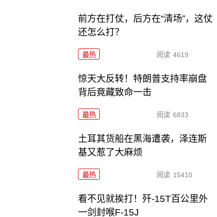
前方在打仗，后方在“清场”，这仗
还怎么打？
最热
阅读
4619
惊天大反转！特朗普支持率崩盘
背后竟藏致命一击
最热
阅读
6833
土耳其货船在黑海遭袭，泽连斯
基又惹了大麻烦
最热
阅读
15410
看不见就挨打！歼-15T百公里外
一剑封喉F-15J