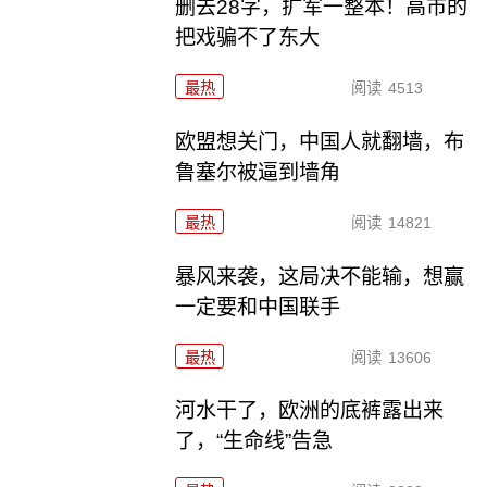
删去28字，扩军一整本！高市的
把戏骗不了东大
最热
阅读
4513
欧盟想关门，中国人就翻墙，布
鲁塞尔被逼到墙角
最热
阅读
14821
暴风来袭，这局决不能输，想赢
一定要和中国联手
最热
阅读
13606
河水干了，欧洲的底裤露出来
了，“生命线”告急