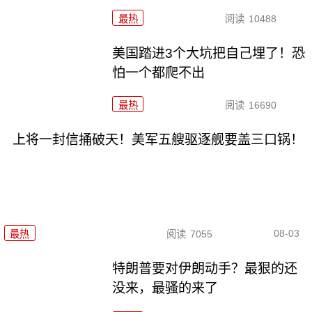
最热
阅读
10488
美国踏进3个大坑把自己埋了！恐
怕一个都爬不出
最热
阅读
16690
上将一封信捅破天！美军五艘驱逐舰要盖三口锅！
08-03
最热
阅读
7055
特朗普要对伊朗动手？最狠的还
没来，最骚的来了