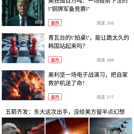
美狂囤百万吨：一场提前下注的
\"铜牌军备竞赛\"
最热
阅读
266
青瓦台的\"拍桌\"，能让跪太久的
韩国站起来吗？
最热
阅读
498
美利坚一场电子战演习，把自家
救护机送了命！
最热
阅读
277
五箭齐发：东大这次出手，没给美方留半点幻想