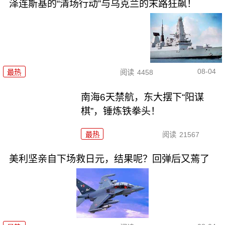
泽连斯基的“清场行动”与乌克兰的末路狂飙！
08-04
最热
阅读
4458
南海6天禁航，东大摆下“阳谋
棋”，锤炼铁拳头！
最热
阅读
21567
美利坚亲自下场救日元，结果呢？回弹后又蔫了