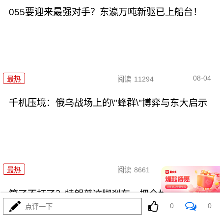
055要迎来最强对手？东瀛万吨新驱已上船台！
08-04
最热
阅读
11294
千机压境：俄乌战场上的\"蜂群\"博弈与东大启示
08-04
最热
阅读
8661
算了不打了？特朗普这脚刹车，把全世界都晃吐了
0
0
点评一下