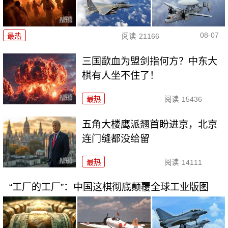
08-07
最热
阅读
21166
三国歃血为盟剑指何方？中东大
棋有人坐不住了！
最热
阅读
15436
五角大楼鹰派翘首盼进京，北京
连门缝都没给留
最热
阅读
14111
“工厂的工厂”：中国这棋彻底颠覆全球工业版图