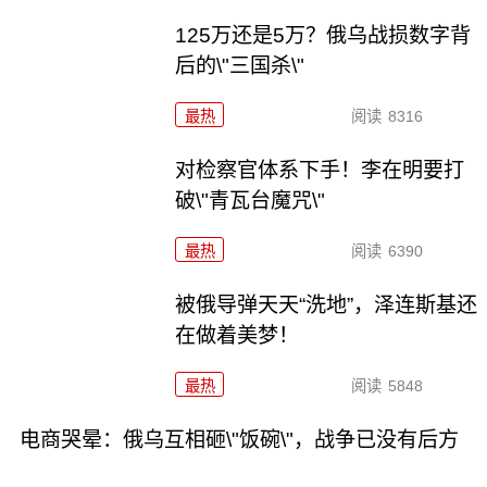
125万还是5万？俄乌战损数字背
后的\"三国杀\"
最热
阅读
8316
对检察官体系下手！李在明要打
破\"青瓦台魔咒\"
最热
阅读
6390
被俄导弹天天“洗地”，泽连斯基还
在做着美梦！
最热
阅读
5848
电商哭晕：俄乌互相砸\"饭碗\"，战争已没有后方