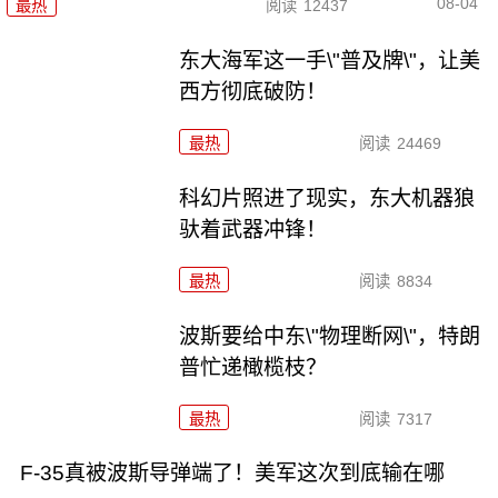
08-04
最热
阅读
12437
东大海军这一手\"普及牌\"，让美
西方彻底破防！
最热
阅读
24469
科幻片照进了现实，东大机器狼
驮着武器冲锋！
最热
阅读
8834
波斯要给中东\"物理断网\"，特朗
普忙递橄榄枝？
最热
阅读
7317
F-35真被波斯导弹端了！美军这次到底输在哪