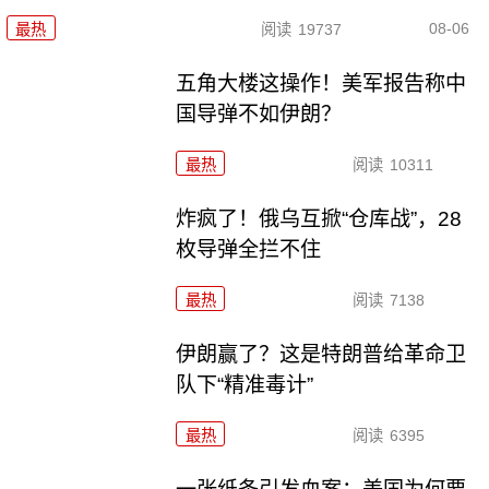
08-06
最热
阅读
19737
五角大楼这操作！美军报告称中
国导弹不如伊朗？
最热
阅读
10311
炸疯了！俄乌互掀“仓库战”，28
枚导弹全拦不住
最热
阅读
7138
伊朗赢了？这是特朗普给革命卫
队下“精准毒计”
最热
阅读
6395