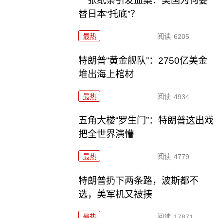
一张纸条引发血案：美国为何要
替日本“托底”？
最热
阅读
6205
特朗普“黄金舰队”：2750亿美金
堆出海上棺材
最热
阅读
4934
五角大楼“罗生门”：特朗普这出戏
把全世界演懵
最热
阅读
4779
特朗普扔下两条路，波斯都不
选，美军机又被揍
最热
阅读
17871