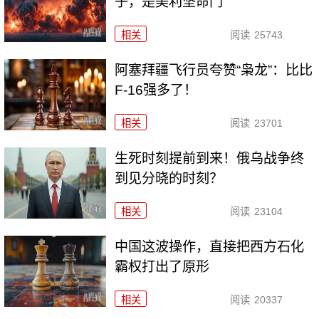
子，是美利坚命门
相关
阅读
25743
阿塞拜疆飞行员夸赞“枭龙”：比比
F-16强多了！
相关
阅读
23701
生死时刻提前到来！俄乌战争终
到见分晓的时刻？
相关
阅读
23104
中国这波操作，直接把西方石化
霸权打出了原形
相关
阅读
20337