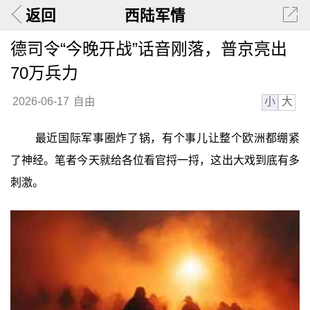
返回
西陆军情
德司令“今晚开战”话音刚落，普京亮出
70万兵力
小
大
2026-06-17
自由
最近国际军事圈炸了锅，有个事儿让整个欧洲都绷紧
了神经。笔者今天就给各位看官捋一捋，这出大戏到底有多
刺激。