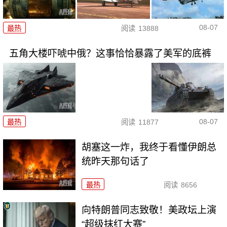
08-07
最热
阅读
13888
五角大楼吓唬中俄？这事恰恰暴露了美军的底裤
08-07
最热
阅读
11877
胡塞这一炸，我终于看懂伊朗总
统昨天那句话了
最热
阅读
8656
向特朗普同志致敬！美政坛上演
“超级抹红大赛”