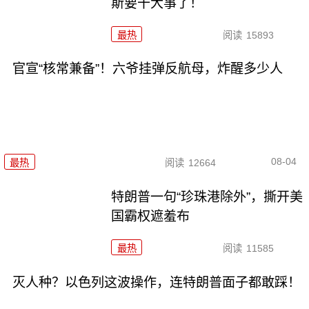
斯要干大事了！
最热
阅读
15893
官宣“核常兼备”！六爷挂弹反航母，炸醒多少人
08-04
最热
阅读
12664
特朗普一句“珍珠港除外”，撕开美
国霸权遮羞布
最热
阅读
11585
灭人种？以色列这波操作，连特朗普面子都敢踩！