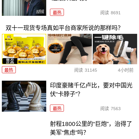
最热
阅读
8691
双十一现货专场真如平台商家所说的那样吗？
最热
阅读
31145
4小时前
印度豪赌千亿卢比，要对中国光
伏“卡脖子”？
最热
阅读
7563
射程1800公里的“巨炮”，治得了
美军“焦虑”吗？