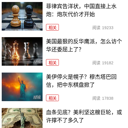
菲律宾告洋状，中国直接上水
炮：炮灰代价才开始
相关
阅读
19233
美国最狠的反华鹰派，怎么访个
华还委屈上了？
相关
阅读
19182
美伊停火是幌子？穆杰塔巴回
信，把中东棋盘掀了
相关
阅读
17838
血条见底？美利坚这艘巨轮，或
许撑不了多久了