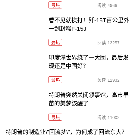
最热
阅读
4966
看不见就挨打！歼-15T百公里外
一剑封喉F-15J
最热
阅读
13257
印度满世界绕了一大圈，最后发
现还是中国好？
最热
阅读
12932
特朗普突然关闭领事馆，高市早
苗的美梦该醒了
最热
阅读
11002
特朗普的制造业\"回流梦\"，为何成了回流东大？