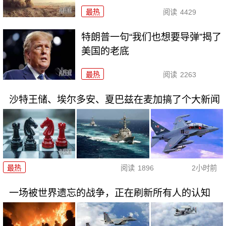
最热
阅读
4429
特朗普一句“我们也想要导弹”揭了
美国的老底
最热
阅读
2263
沙特王储、埃尔多安、夏巴兹在麦加搞了个大新闻
最热
阅读
1896
2小时前
一场被世界遗忘的战争，正在刷新所有人的认知