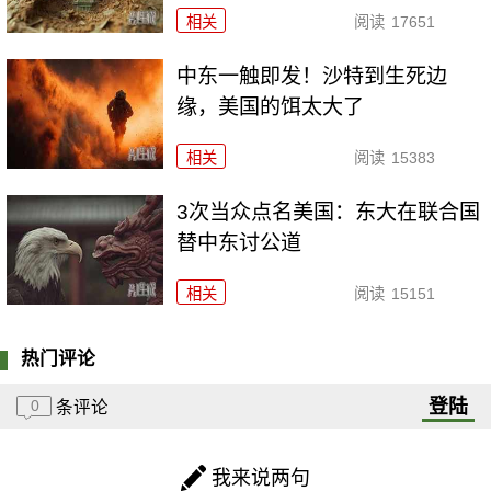
相关
阅读
17651
中东一触即发！沙特到生死边
缘，美国的饵太大了
相关
阅读
15383
3次当众点名美国：东大在联合国
替中东讨公道
相关
阅读
15151
热门评论
登陆
0
条评论
我来说两句