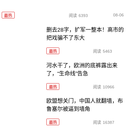
08-06
最热
阅读
6393
删去28字，扩军一整本！高市的
把戏骗不了东大
最热
阅读
5463
河水干了，欧洲的底裤露出来
了，“生命线”告急
最热
阅读
10966
欧盟想关门，中国人就翻墙，布
鲁塞尔被逼到墙角
最热
阅读
16387