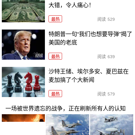
大错，令人痛心！
最热
阅读
529
特朗普一句“我们也想要导弹”揭了
美国的老底
最热
阅读
639
沙特王储、埃尔多安、夏巴兹在
麦加搞了个大新闻
最热
阅读
579
一场被世界遗忘的战争，正在刷新所有人的认知