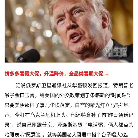
拼多多暑假大促，升温降价，全品类暑期大促 →
话说俄罗斯卫星通讯社从华盛顿发回报道，特朗普老
爷子金口玉言，给美国的外交政策划了条崭新的“时间轴”：
只要美伊那档子事儿尘埃落定，白宫的聚光灯立马“啪”地一
声，全打在乌克兰危机上头。他还特意补了句“昨日通话记
录”，说自己刚跟普京、泽连斯基煲了电话粥，俩人都点头
哈腰表示“愿意谈”，就等美国老大哥居中搭个台子唱大戏。