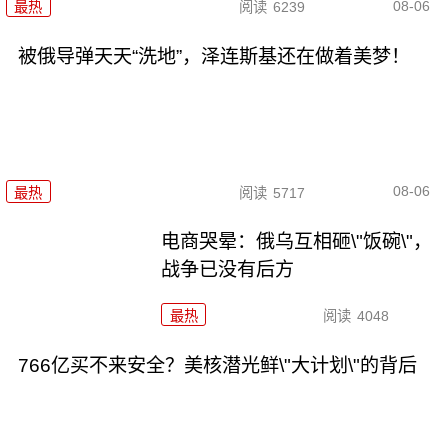
08-06
最热
阅读
6239
被俄导弹天天“洗地”，泽连斯基还在做着美梦！
08-06
最热
阅读
5717
电商哭晕：俄乌互相砸\"饭碗\"，
战争已没有后方
最热
阅读
4048
766亿买不来安全？美核潜光鲜\"大计划\"的背后