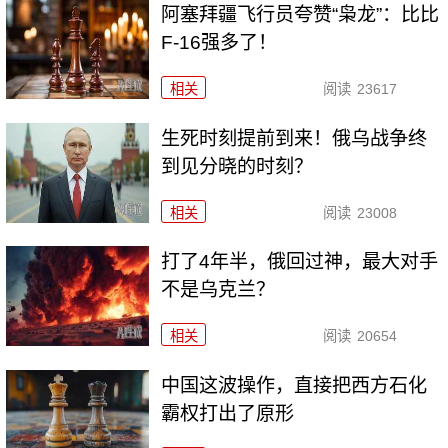
阿塞拜疆飞行员夸赞“枭龙”：比比
F-16强多了！
相关
阅读
23617
生死时刻提前到来！俄乌战争终
到见分晓的时刻？
相关
阅读
23008
打了4年半，俄回过神，最大对手
不是乌克兰？
相关
阅读
20654
中国这波操作，直接把西方石化
霸权打出了原形