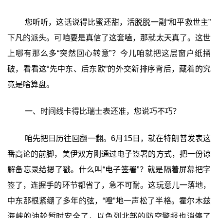
您听听，这话说得比蜜还甜，活脱脱一副“和平救世主”
下凡的派头。可咱要是真信了这套嗑，那就太天真了。这世
上哪有那么多“突然回心转意”？今儿咱就把这层窗户纸捅
破，看看这“先中东、后东欧”的外交新排序背后，藏着的究
竟是啥算盘。
一、时间线卡得比瑞士表还准，您说巧不巧？
咱先把日历往回翻一翻。6月15日，就在特朗普发表这
番高论的前脚，美伊双方刚通过电子签署的方式，把一份谅
解备忘录给摁了戳。什么叫“电子签署”？就是隔着屏幕把字
签了，连握手的环节都省了，急不可耐。这玩意儿一落地，
中东那根紧绷了多年的弦，“噔”地一声松了半格。霍尔木兹
海峡的油轮暂时安全了，以色列北部的防空警报也消停了