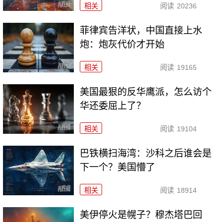
相关
阅读
20236
菲律宾告洋状，中国直接上水
炮：炮灰代价才开始
相关
阅读
19165
美国最狠的反华鹰派，怎么访个
华还委屈上了？
相关
阅读
19104
巴铁横扫海湾：沙科之后谁会是
下一个？美国懵了
相关
阅读
18914
美伊停火是幌子？穆杰塔巴回