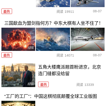
08-07
最热
阅读
19911
三国歃血为盟剑指何方？中东大棋有人坐不住了！
08-07
最热
阅读
14071
五角大楼鹰派翘首盼进京，北京
连门缝都没给留
最热
阅读
13339
“工厂的工厂”：中国这棋彻底颠覆全球工业版图