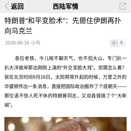
返回
西陆军情
特朗普“和平变脸术”：先摁住伊朗再扑
向乌克兰
小
大
2026-06-16
小鸟
各位老铁，今儿咱不聊天气，也不侃大山，专门扒一
扒大洋彼岸那出刚刚上演的“外交变脸大戏”。您猜怎么着？
就在北京时间6月16日，太阳照常升起的时候，万里之外的
华盛顿传出一条消息，直接把国际政治圈炸了个底朝天——
那位语不惊人死不休的特朗普同志，又双叒叕搞了个“大新
闻”。