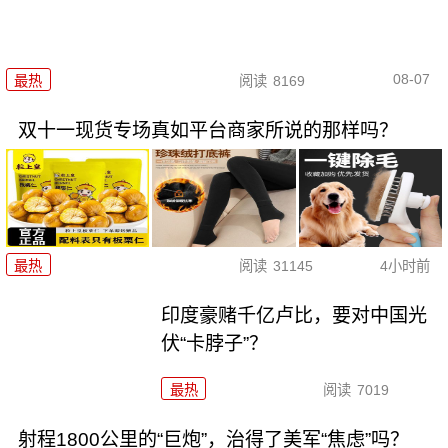
08-07
最热
阅读
8169
双十一现货专场真如平台商家所说的那样吗？
最热
阅读
31145
4小时前
印度豪赌千亿卢比，要对中国光
伏“卡脖子”？
最热
阅读
7019
射程1800公里的“巨炮”，治得了美军“焦虑”吗？