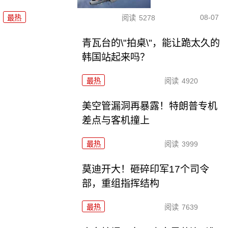
08-07
最热
阅读
5278
青瓦台的\"拍桌\"，能让跪太久的
韩国站起来吗？
最热
阅读
4920
美空管漏洞再暴露！特朗普专机
差点与客机撞上
最热
阅读
3999
莫迪开大！砸碎印军17个司令
部，重组指挥结构
最热
阅读
7639