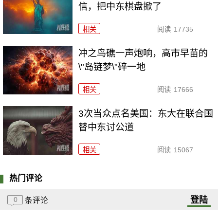
信，把中东棋盘掀了
相关
阅读
17735
冲之鸟礁一声炮响，高市早苗的
\"岛链梦\"碎一地
相关
阅读
17666
3次当众点名美国：东大在联合国
替中东讨公道
相关
阅读
15067
热门评论
登陆
0
条评论