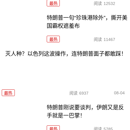
最热
阅读
12532
特朗普一句“珍珠港除外”，撕开美
国霸权遮羞布
最热
阅读
11467
灭人种？以色列这波操作，连特朗普面子都敢踩！
08-04
最热
阅读
6937
特朗普刚说要谈判，伊朗又是反
手就是一巴掌！
最热
阅读
5785