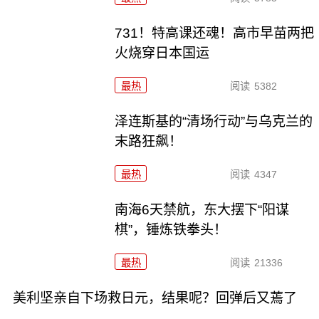
731！特高课还魂！高市早苗两把
火烧穿日本国运
最热
阅读
5382
泽连斯基的“清场行动”与乌克兰的
末路狂飙！
最热
阅读
4347
南海6天禁航，东大摆下“阳谋
棋”，锤炼铁拳头！
最热
阅读
21336
美利坚亲自下场救日元，结果呢？回弹后又蔫了