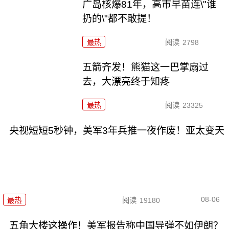
广岛核爆81年，高市早苗连\"谁
扔的\"都不敢提！
最热
阅读
2798
五箭齐发！熊猫这一巴掌扇过
去，大漂亮终于知疼
最热
阅读
23325
央视短短5秒钟，美军3年兵推一夜作废！亚太变天
08-06
最热
阅读
19180
五角大楼这操作！美军报告称中国导弹不如伊朗？