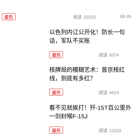
08-05
最热
阅读
15533
以色列内讧公开化！防长一句
话，军队不买账
最热
阅读
6074
核牌局的模糊艺术：普京核红
线，到底有多红？
最热
阅读
4819
看不见就挨打！歼-15T百公里外
一剑封喉F-15J
最热
阅读
13102