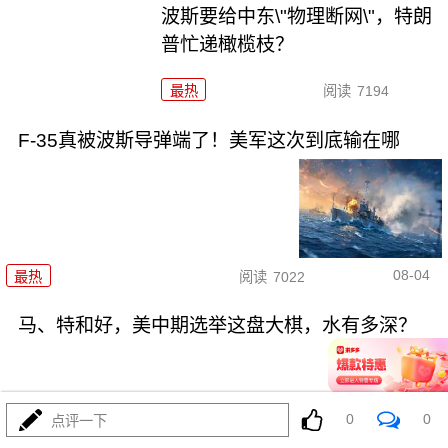
波斯要给中东\"物理断网\"，特朗
普忙递橄榄枝？
最热
阅读
7194
F-35真被波斯导弹端了！美军这次到底输在哪
08-04
最热
阅读
7022
马、特和好，美中期选举这盘大棋，水有多深？
0
0
点评一下