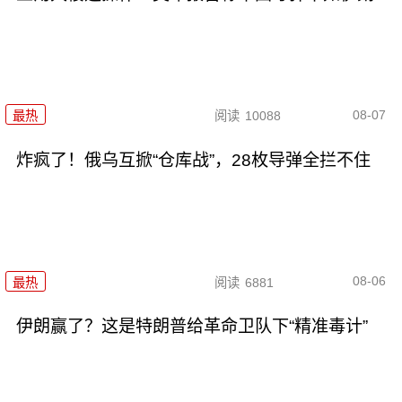
08-07
最热
阅读
10088
炸疯了！俄乌互掀“仓库战”，28枚导弹全拦不住
08-06
最热
阅读
6881
伊朗赢了？这是特朗普给革命卫队下“精准毒计”