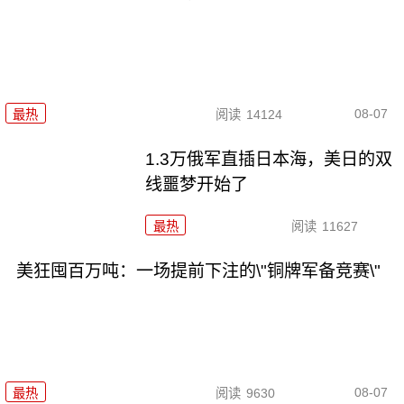
08-07
最热
阅读
14124
1.3万俄军直插日本海，美日的双
线噩梦开始了
最热
阅读
11627
美狂囤百万吨：一场提前下注的\"铜牌军备竞赛\"
08-07
最热
阅读
9630