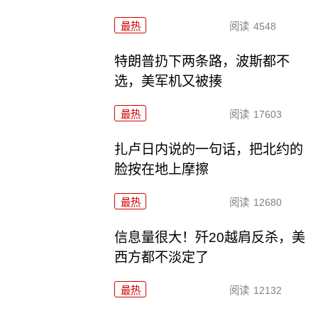
最热
阅读
4548
特朗普扔下两条路，波斯都不
选，美军机又被揍
最热
阅读
17603
扎卢日内说的一句话，把北约的
脸按在地上摩擦
最热
阅读
12680
信息量很大！歼20越肩反杀，美
西方都不淡定了
最热
阅读
12132