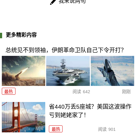
我来说两句
更多精彩内容
总统见不到领袖，伊朗革命卫队自己下令开打？
最热
阅读
642
刚刚
省440万丢5座城？美国这波操作
亏到姥姥家了！
最热
阅读
901