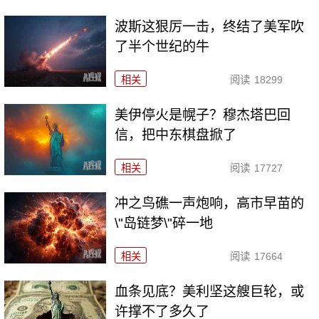
波斯这狠厉一击，终结了美军吹
了半个世纪的牛
相关
阅读
18299
美伊停火是幌子？穆杰塔巴回
信，把中东棋盘掀了
相关
阅读
17727
冲之鸟礁一声炮响，高市早苗的
\"岛链梦\"碎一地
相关
阅读
17664
血条见底？美利坚这艘巨轮，或
许撑不了多久了