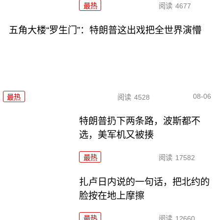
最热
阅读
4677
五角大楼“罗生门”：特朗普这出戏把全世界演懵
08-06
最热
阅读
4528
特朗普扔下两条路，波斯都不
选，美军机又被揍
最热
阅读
17582
扎卢日内说的一句话，把北约的
脸按在地上摩擦
最热
阅读
12660