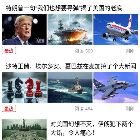
特朗普一句“我们也想要导弹”揭了美国的老底
最热
阅读
509
刚刚
沙特王储、埃尔多安、夏巴兹在麦加搞了个大新闻
最热
阅读
464
刚刚
对美国幻想不灭，伊朗犯下两个
大错，令人痛心！