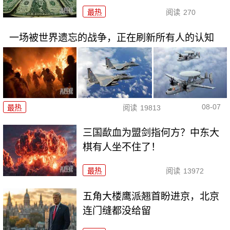
最热
阅读
270
一场被世界遗忘的战争，正在刷新所有人的认知
08-07
最热
阅读
19813
三国歃血为盟剑指何方？中东大
棋有人坐不住了！
最热
阅读
13972
五角大楼鹰派翘首盼进京，北京
连门缝都没给留