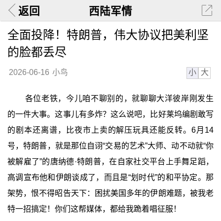
返回
西陆军情
全面投降！特朗普，伟大协议把美利坚
的脸都丢尽
小
大
2026-06-16
小鸟
各位老铁，今儿咱不聊别的，就聊聊大洋彼岸刚发生
的一件大事。这事儿有多炸？这么说吧，比好莱坞编剧敢写
的剧本还离谱，比夜市上卖的解压玩具还能反转。6月14
号，特朗普，就是那位自诩“交易的艺术”大师、动不动就“你
被解雇了”的唐纳德·特朗普，在自家社交平台上手舞足蹈，
高调宣布他和伊朗谈成了，而且是“划时代”的和平协定。那
架势，恨不得昭告天下：困扰美国多年的伊朗难题，被我老
特一招搞定！你们这帮媒体，都给我跪着唱征服！