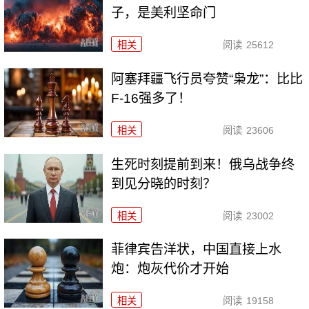
子，是美利坚命门
相关
阅读
25612
阿塞拜疆飞行员夸赞“枭龙”：比比
F-16强多了！
相关
阅读
23606
生死时刻提前到来！俄乌战争终
到见分晓的时刻？
相关
阅读
23002
菲律宾告洋状，中国直接上水
炮：炮灰代价才开始
相关
阅读
19158