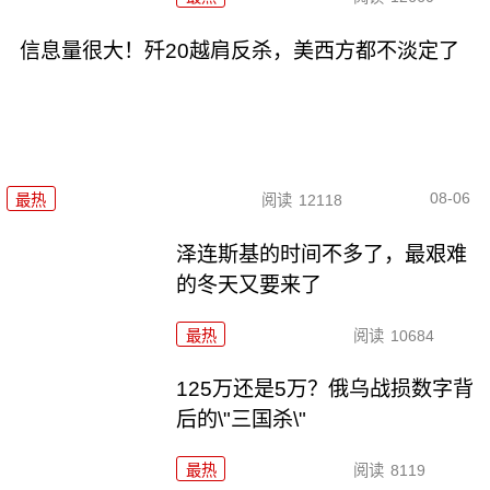
信息量很大！歼20越肩反杀，美西方都不淡定了
08-06
最热
阅读
12118
泽连斯基的时间不多了，最艰难
的冬天又要来了
最热
阅读
10684
125万还是5万？俄乌战损数字背
后的\"三国杀\"
最热
阅读
8119