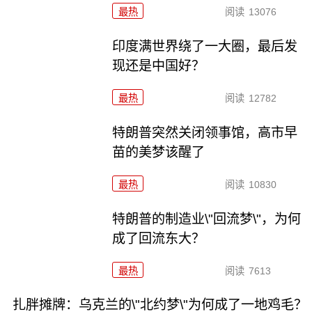
最热
阅读
13076
印度满世界绕了一大圈，最后发
现还是中国好？
最热
阅读
12782
特朗普突然关闭领事馆，高市早
苗的美梦该醒了
最热
阅读
10830
特朗普的制造业\"回流梦\"，为何
成了回流东大？
最热
阅读
7613
扎胖摊牌：乌克兰的\"北约梦\"为何成了一地鸡毛？