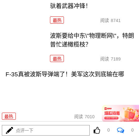
驮着武器冲锋！
最热
阅读
8741
波斯要给中东\"物理断网\"，特朗
普忙递橄榄枝？
最热
阅读
7189
F-35真被波斯导弹端了！美军这次到底输在哪
08-04
最热
阅读
7010
0
0
点评一下
马、特和好，美中期选举这盘大