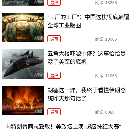
最热
阅读
13286
“工厂的工厂”：中国这棋彻底颠覆
全球工业版图
最热
阅读
13005
五角大楼吓唬中俄？这事恰恰暴
露了美军的底裤
最热
阅读
11063
胡塞这一炸，我终于看懂伊朗总
统昨天那句话了
最热
阅读
8068
向特朗普同志致敬！美政坛上演“超级抹红大赛”