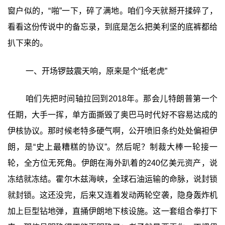
窗户似的，“啪”一下，碎了满地。咱们今天就掰开揉碎了，
看看这份传说中的备忘录，到底是怎么把美利坚的底裤都给
扒下来的。
一、开场锣鼓震天响，原来是个“纸老虎”
咱们先把时间轴拉回到2018年。那会儿特朗普第一个
任期，大手一挥，单方面撕毁了奥巴马时代好不容易达成的
伊核协议。那时候老特多硬气啊，公开喷旧条约处处偏袒伊
朗，是“史上最糟糕的协议”。然后呢？制裁大棒一轮接一
轮，全方位无死角。伊朗在海外趴着的240亿美元资产，说
冻结就冻结。霍尔木兹海峡，全球石油运输的命脉，说封锁
就封锁。这还没完，后来又连着发动两轮空袭，隐身轰炸机
加上巨型钻地弹，直捅伊朗地下核设施。这一套组合拳打下