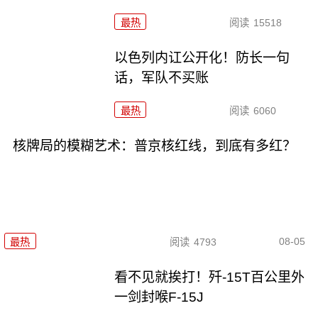
最热
阅读
15518
以色列内讧公开化！防长一句
话，军队不买账
最热
阅读
6060
核牌局的模糊艺术：普京核红线，到底有多红？
08-05
最热
阅读
4793
看不见就挨打！歼-15T百公里外
一剑封喉F-15J