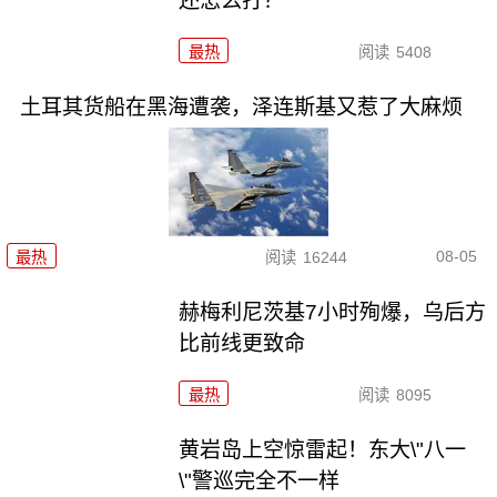
还怎么打？
最热
阅读
5408
土耳其货船在黑海遭袭，泽连斯基又惹了大麻烦
08-05
最热
阅读
16244
赫梅利尼茨基7小时殉爆，乌后方
比前线更致命
最热
阅读
8095
黄岩岛上空惊雷起！东大\"八一
\"警巡完全不一样