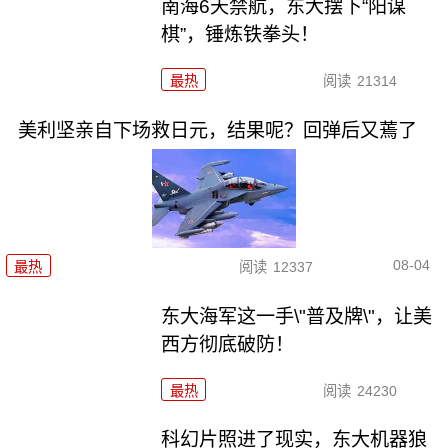
南海6天禁航，东大摆下“阳谋
棋”，锤炼铁拳头！
最热
阅读
21314
美利坚亲自下场救日元，结果呢？回弹后又蔫了
08-04
最热
阅读
12337
东大海军这一手\"普及牌\"，让美
西方彻底破防！
最热
阅读
24230
科幻片照进了现实，东大机器狼