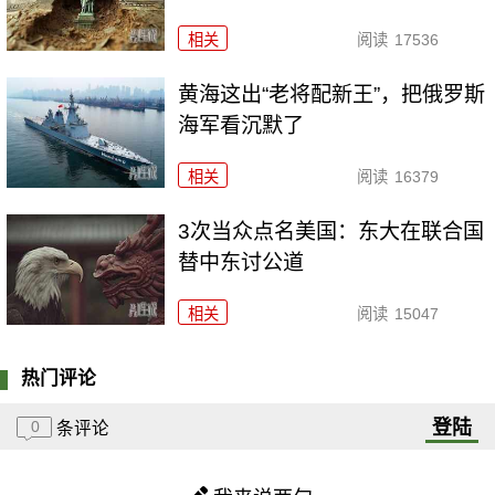
相关
阅读
17536
黄海这出“老将配新王”，把俄罗斯
海军看沉默了
相关
阅读
16379
3次当众点名美国：东大在联合国
替中东讨公道
相关
阅读
15047
热门评论
登陆
0
条评论