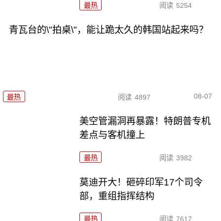
最热
阅读
5254
青瓦台的\"拍桌\"，能让跪太久的韩国站起来吗？
08-07
最热
阅读
4897
美空管漏洞再暴露！特朗普专机
差点与客机撞上
最热
阅读
3982
莫迪开大！砸碎印军17个司令
部，重组指挥结构
最热
阅读
7617