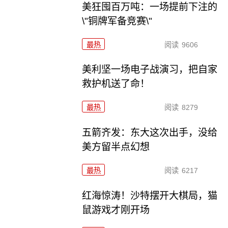
美狂囤百万吨：一场提前下注的
\"铜牌军备竞赛\"
最热
阅读
9606
美利坚一场电子战演习，把自家
救护机送了命！
最热
阅读
8279
五箭齐发：东大这次出手，没给
美方留半点幻想
最热
阅读
6217
红海惊涛！沙特摆开大棋局，猫
鼠游戏才刚开场