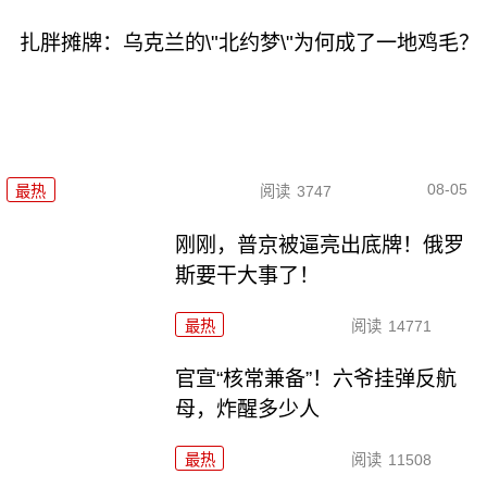
扎胖摊牌：乌克兰的\"北约梦\"为何成了一地鸡毛？
08-05
最热
阅读
3747
刚刚，普京被逼亮出底牌！俄罗
斯要干大事了！
最热
阅读
14771
官宣“核常兼备”！六爷挂弹反航
母，炸醒多少人
最热
阅读
11508