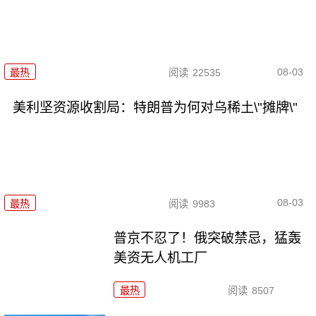
08-03
最热
阅读
22535
美利坚资源收割局：特朗普为何对乌稀土\"摊牌\"
08-03
最热
阅读
9983
普京不忍了！俄突破禁忌，猛轰
美资无人机工厂
最热
阅读
8507