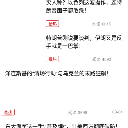
灭人种？以色列这波操作，连特
朗普面子都敢踩！
最热
阅读
6045
特朗普刚说要谈判，伊朗又是反
手就是一巴掌！
最热
阅读
4892
泽连斯基的“清场行动”与乌克兰的末路狂飙！
08-04
最热
阅读
3596
东大海军这一手\"普及牌\"，让美西方彻底破防！