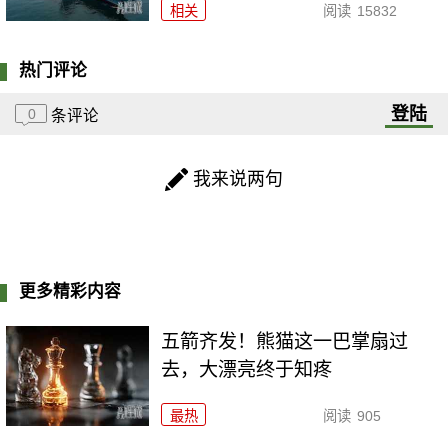
相关
阅读
15832
热门评论
登陆
0
条评论
我来说两句
更多精彩内容
五箭齐发！熊猫这一巴掌扇过
去，大漂亮终于知疼
最热
阅读
905