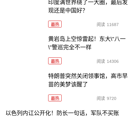
印度满世界绕了一大圈，最后发
现还是中国好？
最热
阅读
11687
黄岩岛上空惊雷起！东大\"八一
\"警巡完全不一样
最热
阅读
14306
特朗普突然关闭领事馆，高市早
苗的美梦该醒了
最热
阅读
9720
以色列内讧公开化！防长一句话，军队不买账