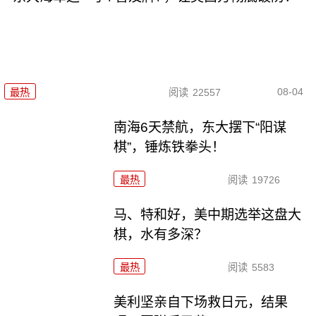
08-04
最热
阅读
22557
南海6天禁航，东大摆下“阳谋
棋”，锤炼铁拳头！
最热
阅读
19726
马、特和好，美中期选举这盘大
棋，水有多深？
最热
阅读
5583
美利坚亲自下场救日元，结果