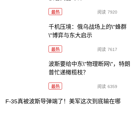
最热
阅读
7920
千机压境：俄乌战场上的\"蜂群
\"博弈与东大启示
最热
阅读
7617
波斯要给中东\"物理断网\"，特朗
普忙递橄榄枝？
最热
阅读
6359
F-35真被波斯导弹端了！美军这次到底输在哪