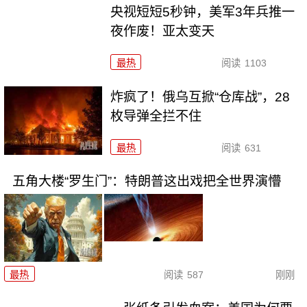
央视短短5秒钟，美军3年兵推一
夜作废！亚太变天
最热
阅读
1103
炸疯了！俄乌互掀“仓库战”，28
枚导弹全拦不住
最热
阅读
631
五角大楼“罗生门”：特朗普这出戏把全世界演懵
最热
阅读
587
刚刚