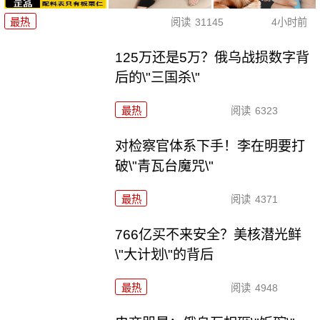
最热
阅读
31145
4小时前
125万还是5万？俄乌战损数字背
后的\"三国杀\"
最热
阅读
6323
对检察官体系下手！李在明要打
破\"青瓦台魔咒\"
最热
阅读
4371
766亿买不来安全？美核潜光鲜
\"大计划\"的背后
最热
阅读
4948