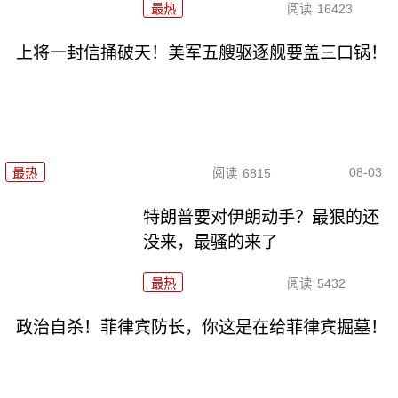
最热
阅读
16423
上将一封信捅破天！美军五艘驱逐舰要盖三口锅！
08-03
最热
阅读
6815
特朗普要对伊朗动手？最狠的还
没来，最骚的来了
最热
阅读
5432
政治自杀！菲律宾防长，你这是在给菲律宾掘墓！