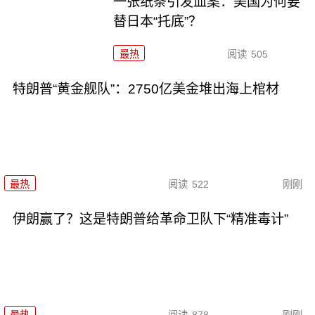
一张纸条引发血案：美国为何要
替日本“托底”？
最热
阅读
505
特朗普“黄金舰队”：2750亿美金堆出海上棺材
最热
阅读
522
刚刚
伊朗赢了？这是特朗普给革命卫队下“精准毒计”
最热
阅读
878
刚刚