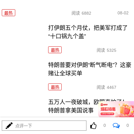
08-02
最热
阅读
6882
打伊朗五个月仗，把美军打成了
“十口锅九个盖”
最热
阅读
5325
特朗普要对伊朗“断气断电”？这豪
赌让全球买单
最热
阅读
4467
五万人一夜破城，欧盟真怕了！
特朗普拿美国说事
最热
阅读
14918
0
0
点评一下