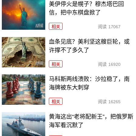
美伊停火是幌子？穆杰塔巴回
信，把中东棋盘掀了
相关
阅读
17067
血条见底？美利坚这艘巨轮，或
许撑不了多久了
相关
阅读
16920
马科斯两线溃败：沙拉稳了，南
海牌被东大刺穿
相关
阅读
16265
黄海这出“老将配新王”，把俄罗斯
海军看沉默了