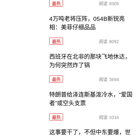
最热
阅读
8305
4万吨老将压阵，054B新锐亮
相：美菲仔细品品
最热
阅读
8092
西班牙在北非的那块飞地休达，
为何突然炸了锅
最热
阅读
3694
特朗普给泽连斯基泼冷水，“爱国
者”或空头支票
最热
阅读
3316
这事要干了，不但中东要爆，世