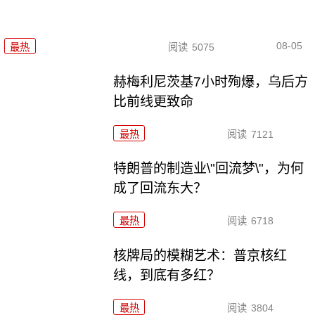
08-05
最热
阅读
5075
赫梅利尼茨基7小时殉爆，乌后方
比前线更致命
最热
阅读
7121
特朗普的制造业\"回流梦\"，为何
成了回流东大？
最热
阅读
6718
核牌局的模糊艺术：普京核红
线，到底有多红？
最热
阅读
3804