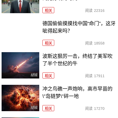
相关
阅读
22316
德国偷偷摸摸找中国“命门”，这牙
呲得起来吗？
相关
阅读
18558
波斯这狠厉一击，终结了美军吹
了半个世纪的牛
相关
阅读
17911
冲之鸟礁一声炮响，高市早苗的
\"岛链梦\"碎一地
相关
阅读
17270