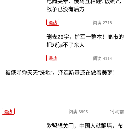
电商哭晕：俄乌互相砸\"饭碗\"，
战争已没有后方
最热
阅读
2718
删去28字，扩军一整本！高市的
把戏骗不了东大
最热
阅读
4114
被俄导弹天天“洗地”，泽连斯基还在做着美梦！
最热
阅读
3995
2小时前
欧盟想关门，中国人就翻墙，布