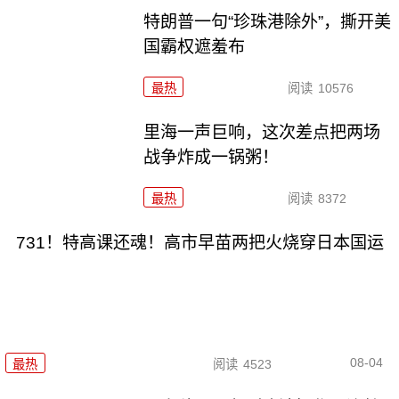
特朗普一句“珍珠港除外”，撕开美
国霸权遮羞布
最热
阅读
10576
里海一声巨响，这次差点把两场
战争炸成一锅粥！
最热
阅读
8372
731！特高课还魂！高市早苗两把火烧穿日本国运
08-04
最热
阅读
4523