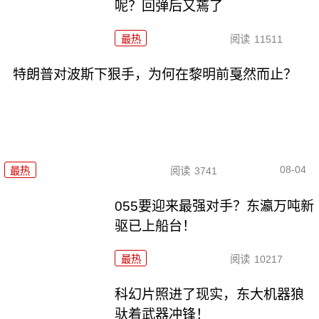
呢？回弹后又蔫了
最热
阅读
11511
特朗普对波斯下狠手，为何在黎明前戛然而止？
08-04
最热
阅读
3741
055要迎来最强对手？东瀛万吨新
驱已上船台！
最热
阅读
10217
科幻片照进了现实，东大机器狼
驮着武器冲锋！