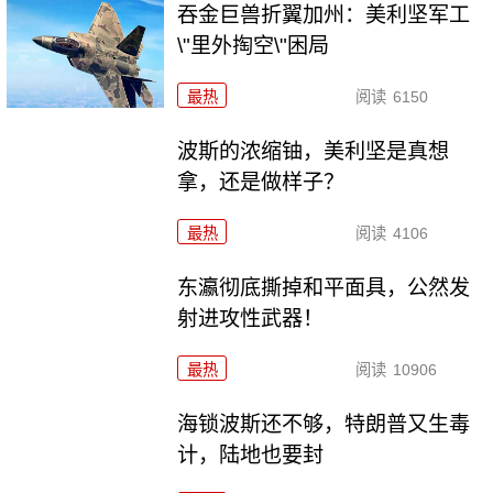
吞金巨兽折翼加州：美利坚军工
\"里外掏空\"困局
最热
阅读
6150
波斯的浓缩铀，美利坚是真想
拿，还是做样子？
最热
阅读
4106
东瀛彻底撕掉和平面具，公然发
射进攻性武器！
最热
阅读
10906
海锁波斯还不够，特朗普又生毒
计，陆地也要封