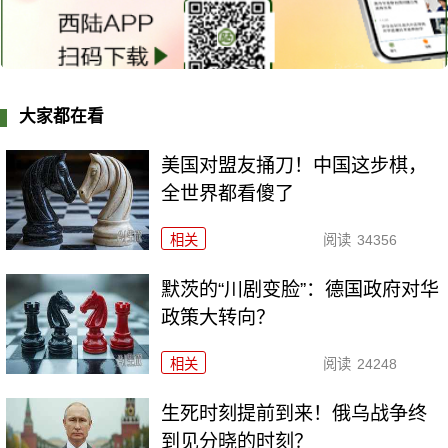
大家都在看
美国对盟友捅刀！中国这步棋，
全世界都看傻了
相关
阅读
34356
默茨的“川剧变脸”：德国政府对华
政策大转向？
相关
阅读
24248
生死时刻提前到来！俄乌战争终
到见分晓的时刻？