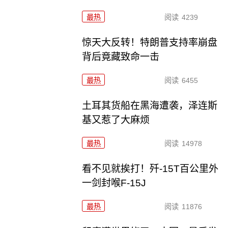
最热
阅读
4239
惊天大反转！特朗普支持率崩盘
背后竟藏致命一击
最热
阅读
6455
土耳其货船在黑海遭袭，泽连斯
基又惹了大麻烦
最热
阅读
14978
看不见就挨打！歼-15T百公里外
一剑封喉F-15J
最热
阅读
11876