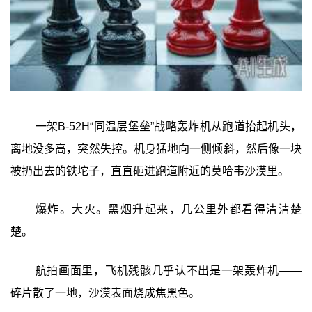
一架B-52H“同温层堡垒”战略轰炸机从跑道抬起机头，
离地没多高，突然失控。机身猛地向一侧倾斜，然后像一块
被扔出去的铁坨子，直直砸进跑道附近的莫哈韦沙漠里。
爆炸。大火。黑烟升起来，几公里外都看得清清楚
楚。
航拍画面里，飞机残骸几乎认不出是一架轰炸机——
碎片散了一地，沙漠表面烧成焦黑色。