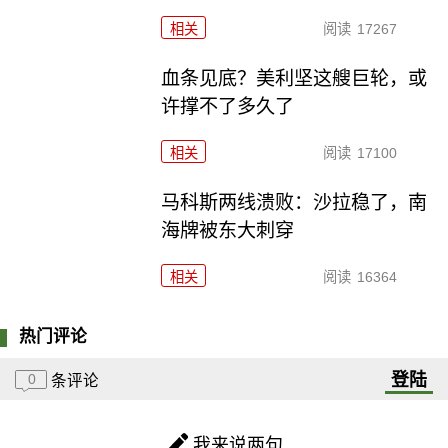
相关
阅读
17267
血条见底？美利坚这艘巨轮，或
许撑不了多久了
相关
阅读
17100
马科斯两线溃败：沙拉稳了，南
海牌被东大刺穿
相关
阅读
16364
热门评论
登陆
0
条评论
我来说两句