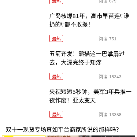
最热
阅读
679
广岛核爆81年，高市早苗连\"谁
扔的\"都不敢提！
最热
阅读
751
五箭齐发！熊猫这一巴掌扇过
去，大漂亮终于知疼
最热
阅读
18343
央视短短5秒钟，美军3年兵推一
夜作废！亚太变天
最热
阅读
13358
双十一现货专场真如平台商家所说的那样吗？