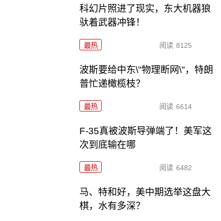
科幻片照进了现实，东大机器狼
驮着武器冲锋！
最热
阅读
8125
波斯要给中东\"物理断网\"，特朗
普忙递橄榄枝？
最热
阅读
6614
F-35真被波斯导弹端了！美军这
次到底输在哪
最热
阅读
6482
马、特和好，美中期选举这盘大
棋，水有多深？