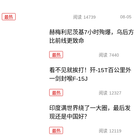
08-05
最热
阅读
14739
赫梅利尼茨基7小时殉爆，乌后方
比前线更致命
最热
阅读
7440
看不见就挨打！歼-15T百公里外
一剑封喉F-15J
最热
阅读
12327
印度满世界绕了一大圈，最后发
现还是中国好？
最热
阅读
12119