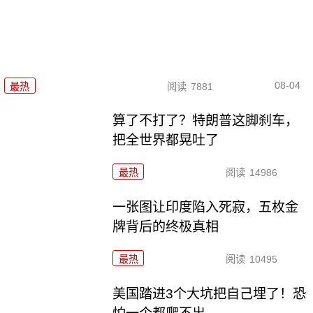
08-04
最热
阅读
7881
算了不打了？特朗普这脚刹车，
把全世界都晃吐了
最热
阅读
14986
一张图让印度陷入死寂，五枚金
牌背后的终极真相
最热
阅读
10495
美国踏进3个大坑把自己埋了！恐