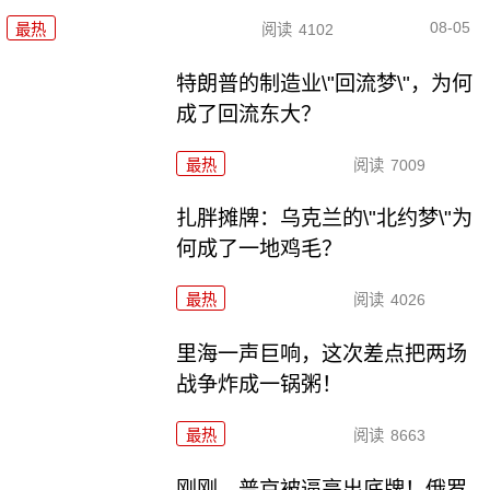
08-05
最热
阅读
4102
特朗普的制造业\"回流梦\"，为何
成了回流东大？
最热
阅读
7009
扎胖摊牌：乌克兰的\"北约梦\"为
何成了一地鸡毛？
最热
阅读
4026
里海一声巨响，这次差点把两场
战争炸成一锅粥！
最热
阅读
8663
刚刚，普京被逼亮出底牌！俄罗