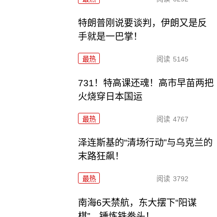
特朗普刚说要谈判，伊朗又是反
手就是一巴掌！
最热
阅读
5145
731！特高课还魂！高市早苗两把
火烧穿日本国运
最热
阅读
4767
泽连斯基的“清场行动”与乌克兰的
末路狂飙！
最热
阅读
3792
南海6天禁航，东大摆下“阳谋
棋”，锤炼铁拳头！