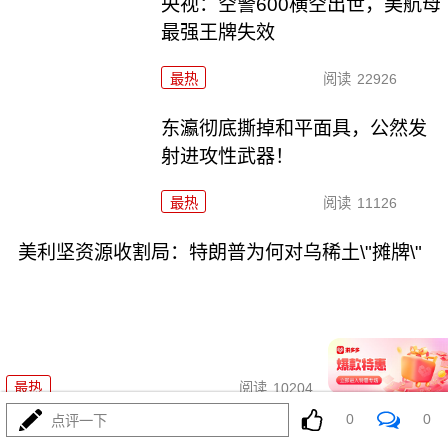
央视：空警600横空出世，美航母
最强王牌失效
最热
阅读
22926
东瀛彻底撕掉和平面具，公然发
射进攻性武器！
最热
阅读
11126
美利坚资源收割局：特朗普为何对乌稀土\"摊牌\"
08-03
最热
阅读
10204
0
0
点评一下
普京不忍了！俄突破禁忌，猛轰美资无人机工厂