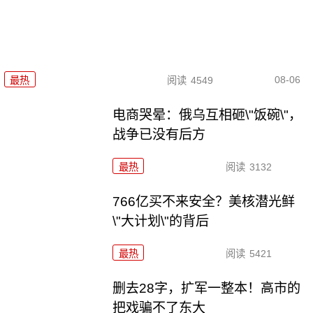
08-06
最热
阅读
4549
电商哭晕：俄乌互相砸\"饭碗\"，
战争已没有后方
最热
阅读
3132
766亿买不来安全？美核潜光鲜
\"大计划\"的背后
最热
阅读
5421
删去28字，扩军一整本！高市的
把戏骗不了东大