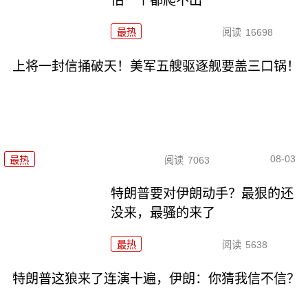
怕一个都爬不出
最热
阅读
16698
上将一封信捅破天！美军五艘驱逐舰要盖三口锅！
08-03
最热
阅读
7063
特朗普要对伊朗动手？最狠的还
没来，最骚的来了
最热
阅读
5638
特朗普这狼来了连演十遍，伊朗：你猜我信不信？