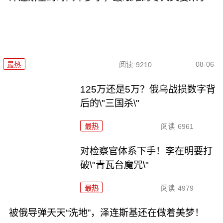
08-06
最热
阅读
9210
125万还是5万？俄乌战损数字背
后的\"三国杀\"
最热
阅读
6961
对检察官体系下手！李在明要打
破\"青瓦台魔咒\"
最热
阅读
4979
被俄导弹天天“洗地”，泽连斯基还在做着美梦！