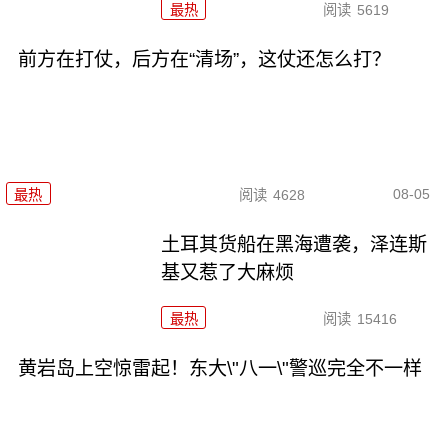
最热
阅读
5619
前方在打仗，后方在“清场”，这仗还怎么打？
08-05
最热
阅读
4628
土耳其货船在黑海遭袭，泽连斯
基又惹了大麻烦
最热
阅读
15416
黄岩岛上空惊雷起！东大\"八一\"警巡完全不一样