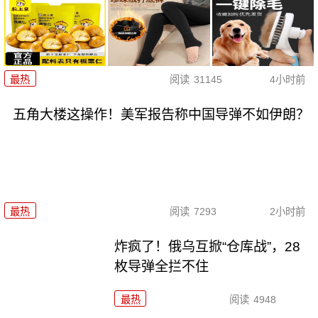
最热
阅读
31145
4小时前
五角大楼这操作！美军报告称中国导弹不如伊朗？
最热
阅读
7293
2小时前
炸疯了！俄乌互掀“仓库战”，28
枚导弹全拦不住
最热
阅读
4948