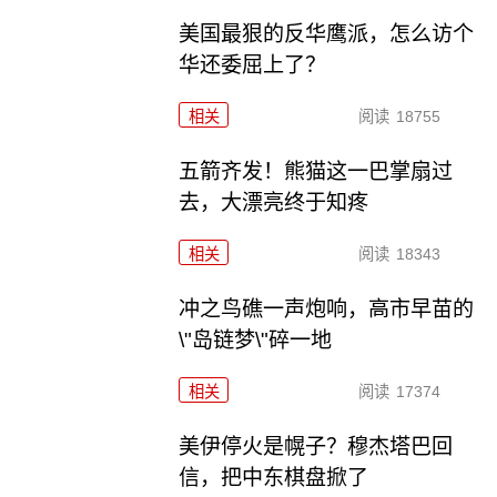
美国最狠的反华鹰派，怎么访个
华还委屈上了？
相关
阅读
18755
五箭齐发！熊猫这一巴掌扇过
去，大漂亮终于知疼
相关
阅读
18343
冲之鸟礁一声炮响，高市早苗的
\"岛链梦\"碎一地
相关
阅读
17374
美伊停火是幌子？穆杰塔巴回
信，把中东棋盘掀了