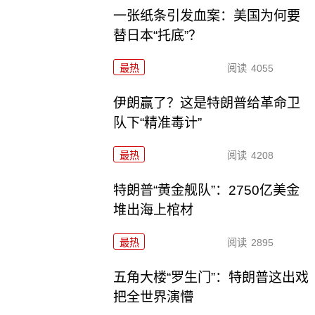
一张纸条引发血案：美国为何要
替日本“托底”？
最热
阅读
4055
伊朗赢了？这是特朗普给革命卫
队下“精准毒计”
最热
阅读
4208
特朗普“黄金舰队”：2750亿美金
堆出海上棺材
最热
阅读
2895
五角大楼“罗生门”：特朗普这出戏
把全世界演懵