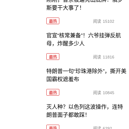
斯要干大事了！
最热
阅读
15102
官宣“核常兼备”！六爷挂弹反航
母，炸醒多少人
最热
阅读
11816
特朗普一句“珍珠港除外”，撕开美
国霸权遮羞布
最热
阅读
10845
灭人种？以色列这波操作，连特
朗普面子都敢踩！
最热
阅读
6292