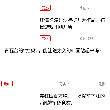
最热
阅读
788
红海惊涛！沙特摆开大棋局，猫
鼠游戏才刚开场
最热
阅读
766
青瓦台的\"拍桌\"，能让跪太久的韩国站起来吗？
最热
阅读
717
刚刚
美狂囤百万吨：一场提前下注的
\"铜牌军备竞赛\"