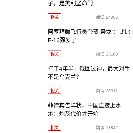
子，是美利坚命门
相关
阅读
24956
阿塞拜疆飞行员夸赞“枭龙”：比比
F-16强多了！
相关
阅读
23169
打了4年半，俄回过神，最大对手
不是乌克兰？
相关
阅读
20311
菲律宾告洋状，中国直接上水
炮：炮灰代价才开始
相关
阅读
18842