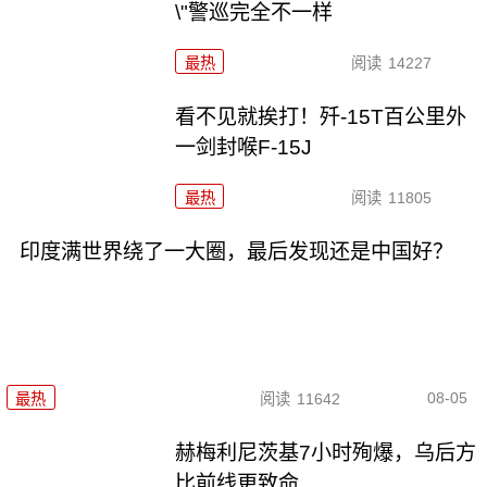
\"警巡完全不一样
最热
阅读
14227
看不见就挨打！歼-15T百公里外
一剑封喉F-15J
最热
阅读
11805
印度满世界绕了一大圈，最后发现还是中国好？
08-05
最热
阅读
11642
赫梅利尼茨基7小时殉爆，乌后方
比前线更致命