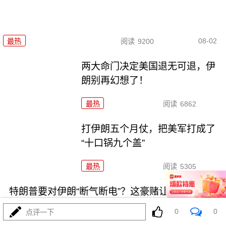
08-02
最热
阅读
9200
两大命门决定美国退无可退，伊
朗别再幻想了！
最热
阅读
6862
打伊朗五个月仗，把美军打成了
“十口锅九个盖”
最热
阅读
5305
特朗普要对伊朗“断气断电”？这豪赌让全球买单
0
0
点评一下