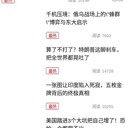
最热
阅读
10198
千机压境：俄乌战场上的\"蜂群
\"博弈与东大启示
最热
阅读
7602
算了不打了？特朗普这脚刹车，
把全世界都晃吐了
最热
阅读
14728
一张图让印度陷入死寂，五枚金
牌背后的终极真相
最热
阅读
10255
美国踏进3个大坑把自己埋了！恐