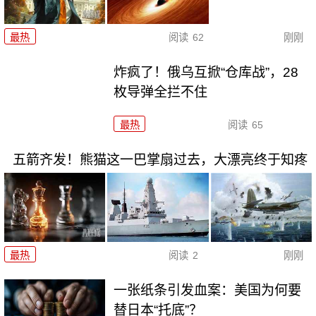
最热
阅读
62
刚刚
炸疯了！俄乌互掀“仓库战”，28
枚导弹全拦不住
最热
阅读
65
五箭齐发！熊猫这一巴掌扇过去，大漂亮终于知疼
最热
阅读
2
刚刚
一张纸条引发血案：美国为何要
替日本“托底”？