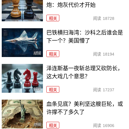
炮：炮灰代价才开始
相关
阅读
18728
巴铁横扫海湾：沙科之后谁会是
下一个？美国懵了
相关
阅读
18194
泽连斯基一夜斩总理又砍防长，
这大戏几个意思？
相关
阅读
17237
血条见底？美利坚这艘巨轮，或
许撑不了多久了
相关
阅读
16906