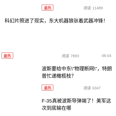
最热
阅读
11489
科幻片照进了现实，东大机器狼驮着武器冲锋！
08-04
最热
阅读
7893
波斯要给中东\"物理断网\"，特朗
普忙递橄榄枝？
最热
阅读
6347
F-35真被波斯导弹端了！美军这
次到底输在哪