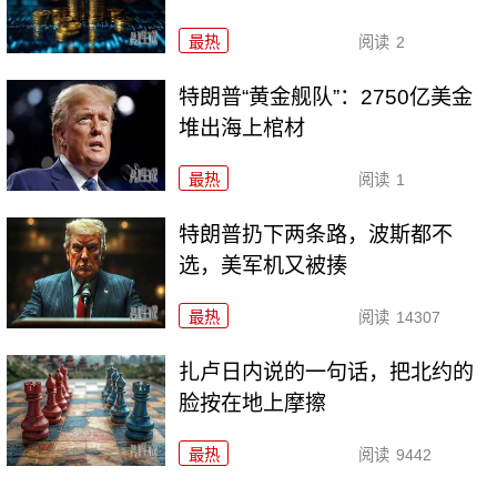
最热
阅读
2
特朗普“黄金舰队”：2750亿美金
堆出海上棺材
最热
阅读
1
特朗普扔下两条路，波斯都不
选，美军机又被揍
最热
阅读
14307
扎卢日内说的一句话，把北约的
脸按在地上摩擦
最热
阅读
9442