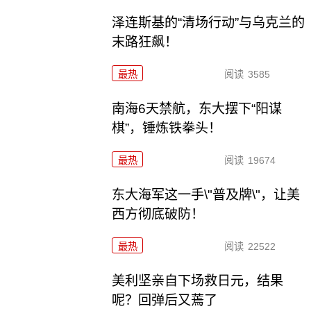
泽连斯基的“清场行动”与乌克兰的
末路狂飙！
最热
阅读
3585
南海6天禁航，东大摆下“阳谋
棋”，锤炼铁拳头！
最热
阅读
19674
东大海军这一手\"普及牌\"，让美
西方彻底破防！
最热
阅读
22522
美利坚亲自下场救日元，结果
呢？回弹后又蔫了