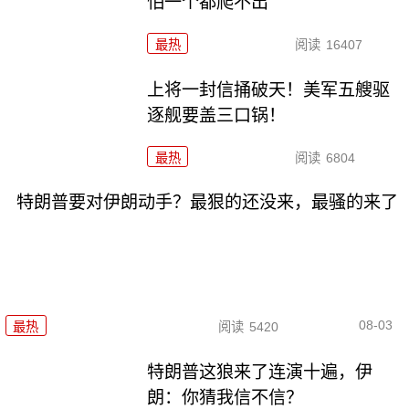
怕一个都爬不出
最热
阅读
16407
上将一封信捅破天！美军五艘驱
逐舰要盖三口锅！
最热
阅读
6804
特朗普要对伊朗动手？最狠的还没来，最骚的来了
08-03
最热
阅读
5420
特朗普这狼来了连演十遍，伊
朗：你猜我信不信？