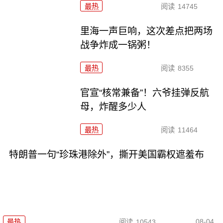
最热
阅读
14745
里海一声巨响，这次差点把两场
战争炸成一锅粥！
最热
阅读
8355
官宣“核常兼备”！六爷挂弹反航
母，炸醒多少人
最热
阅读
11464
特朗普一句“珍珠港除外”，撕开美国霸权遮羞布
08-04
最热
阅读
10543