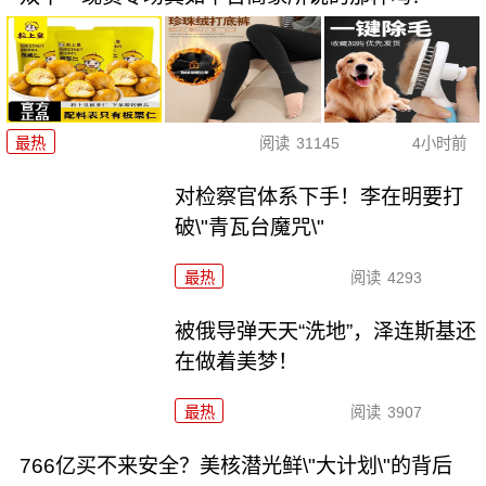
最热
阅读
31145
4小时前
对检察官体系下手！李在明要打
破\"青瓦台魔咒\"
最热
阅读
4293
被俄导弹天天“洗地”，泽连斯基还
在做着美梦！
最热
阅读
3907
766亿买不来安全？美核潜光鲜\"大计划\"的背后