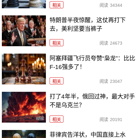
相关
阅读
34344
特朗普半夜惊醒，这仗再打下
去，美利坚要当裤子
相关
阅读
24673
阿塞拜疆飞行员夸赞“枭龙”：比比
F-16强多了！
相关
阅读
23047
打了4年半，俄回过神，最大对手
不是乌克兰？
相关
阅读
20191
菲律宾告洋状，中国直接上水