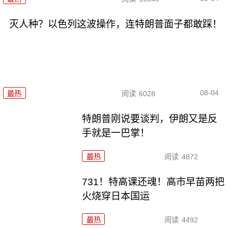
灭人种？以色列这波操作，连特朗普面子都敢踩！
08-04
最热
阅读
6028
特朗普刚说要谈判，伊朗又是反
手就是一巴掌！
最热
阅读
4872
731！特高课还魂！高市早苗两把
火烧穿日本国运
最热
阅读
4492