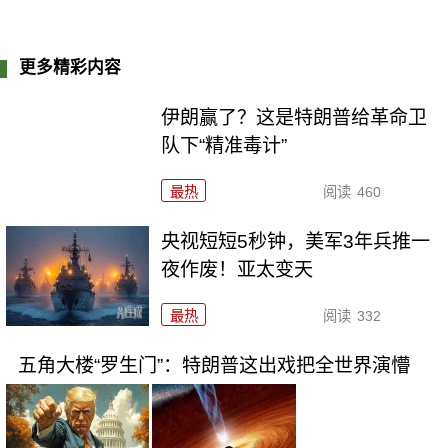
更多精彩内容
伊朗赢了？这是特朗普给革命卫
队下“精准毒计”
最热
阅读
460
央视短短5秒钟，美军3年兵推一
夜作废！亚太变天
最热
阅读
332
五角大楼“罗生门”：特朗普这出戏把全世界演懵