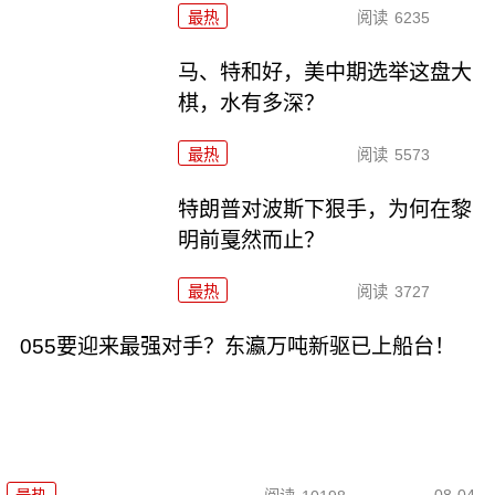
最热
阅读
6235
马、特和好，美中期选举这盘大
棋，水有多深？
最热
阅读
5573
特朗普对波斯下狠手，为何在黎
明前戛然而止？
最热
阅读
3727
055要迎来最强对手？东瀛万吨新驱已上船台！
08-04