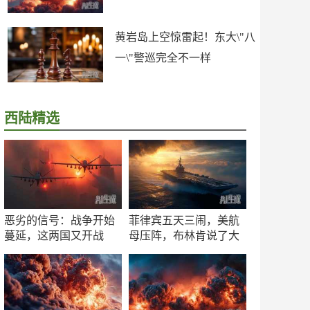
黄岩岛上空惊雷起！东大\"八
一\"警巡完全不一样
西陆精选
恶劣的信号：战争开始
菲律宾五天三闹，美航
蔓延，这两国又开战
母压阵，布林肯说了大
了！
实话