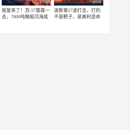
报复来了！苏-57雷霆一
波斯第27波打击，打的
击，7000吨粮船沉海底
不是靶子，是美利坚命
门