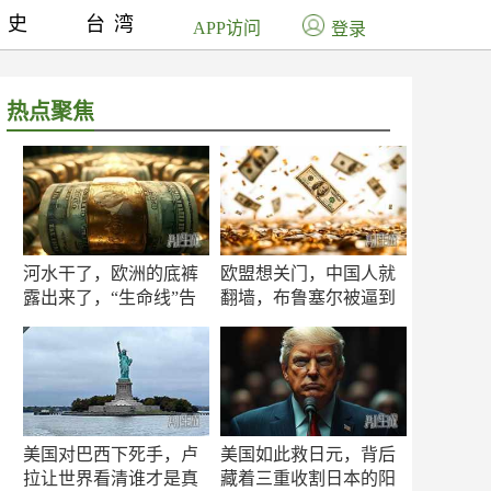
历史
台湾
APP访问
登录
热点聚焦
河水干了，欧洲的底裤
欧盟想关门，中国人就
露出来了，“生命线”告
翻墙，布鲁塞尔被逼到
急
墙角
美国对巴西下死手，卢
美国如此救日元，背后
拉让世界看清谁才是真
藏着三重收割日本的阳