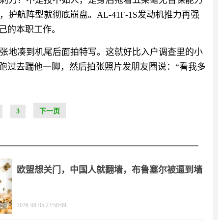
刺刀？不是技不如人，是身后拖着五架毫无自保能力
航阵型就彻底崩盘。AL-41F-1S发动机推力再强
自己的本职工作。
张地凑到机尾后面拍特写。这就好比入户调查里的小
，跑过去踹他一脚，然后拍张照片发朋友圈说：“看我多
3
下一页
欧盟想关门，中国人就翻墙，布鲁塞尔被逼到墙
角
2026-08-05 23:58:09