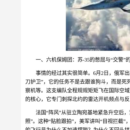
一、六机保姆团：苏-35的憋屈与“交警”
事情的经过其实很简单。6月2日，俄军出
刀护卫”，它的任务不是去跟谁狗斗，而是死死护
察机等。这支编队全程规规矩矩飞在国际空域
的核心，它专门刺探北约的雷达开机频点与反
法国“阵风”从驻立陶宛基地紧急升空后，
照”。这种“贴脸跟拍”，美军讲叫“目视拦截”