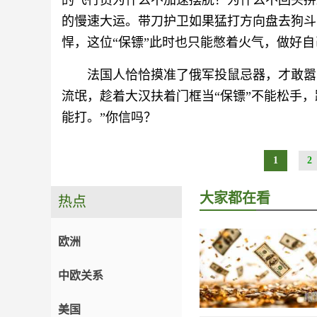
的飞行员为什么不加速摆脱？为什么不回头拼
的慢速大运。带刀护卫如果猛打方向盘去狗斗，护
悍，这位“保镖”此时也只能憋着火气，做好
法国人恰恰摸准了俄军投鼠忌器，才敢嚣
流氓，趁着大汉扶着门框当“保镖”不能松手
能打。”你信吗？
1
2
大家都在看
热点
欧洲
中欧关系
美国