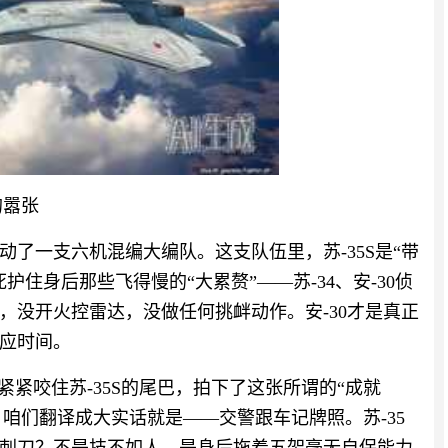
的嚣张
动了一支六机混编大编队。这支队伍里，苏-35S是“带
住身后那些飞得慢的“大累赘”——苏-34、安-30侦
，没开火控雷达，没做任何挑衅动作。安-30才是真正
应时间。
紧紧咬住苏-35S的尾巴，拍下了这张所谓的“成就
，咱们翻译成大实话就是——交警跟车记牌照。苏-35