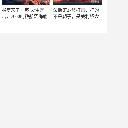
报复来了！苏-57雷霆一
波斯第27波打击，打的
击，7000吨粮船沉海底
不是靶子，是美利坚命
门