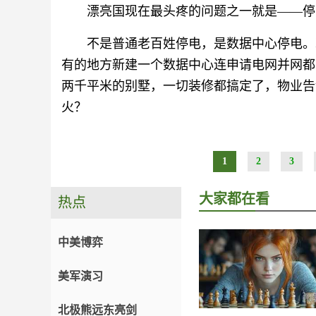
漂亮国现在最头疼的问题之一就是——停
不是普通老百姓停电，是数据中心停电。
有的地方新建一个数据中心连申请电网并网都
两千平米的别墅，一切装修都搞定了，物业告
火？
1
2
3
大家都在看
热点
中美博弈
美军演习
北极熊远东亮剑