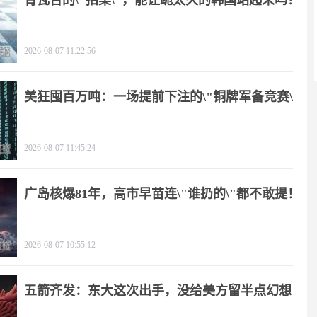
青瓦台的\"拍桌\"，能让跪太久的韩国站起来吗？
2026-08-07 11:22:56
美狂囤百万吨：一场提前下注的\"铜牌军备竞赛\"
2026-08-07 11:45:24
广岛核爆81年，高市早苗连\"谁扔的\"都不敢提！
2026-08-07 10:55:12
五箭齐发：东大这次出手，没给美方留半点幻想