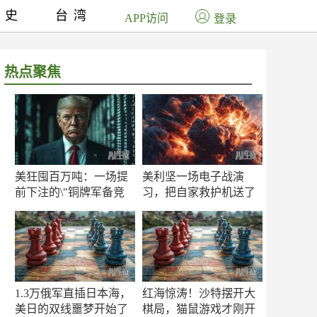
历史
台湾
APP访问
登录
热点聚焦
美狂囤百万吨：一场提
美利坚一场电子战演
前下注的\"铜牌军备竞
习，把自家救护机送了
赛\"
命！
1.3万俄军直插日本海，
红海惊涛！沙特摆开大
美日的双线噩梦开始了
棋局，猫鼠游戏才刚开