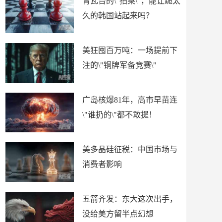
青瓦台的\"拍桌\"，能让跪太
久的韩国站起来吗？
美狂囤百万吨：一场提前下
注的\"铜牌军备竞赛\"
广岛核爆81年，高市早苗连
\"谁扔的\"都不敢提！
美多晶硅征税：中国市场与
消费者影响
五箭齐发：东大这次出手，
没给美方留半点幻想