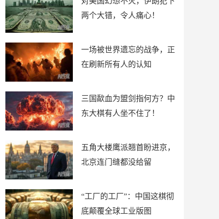
对美国幻想不灭，伊朗犯下
两个大错，令人痛心！
一场被世界遗忘的战争，正
在刷新所有人的认知
三国歃血为盟剑指何方？中
东大棋有人坐不住了！
五角大楼鹰派翘首盼进京，
北京连门缝都没给留
“工厂的工厂”：中国这棋彻
底颠覆全球工业版图