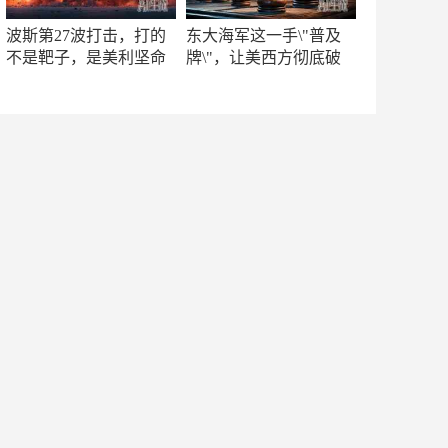
波斯第27波打击，打的
东大海军这一手\"普及
不是靶子，是美利坚命
牌\"，让美西方彻底破
门
防！