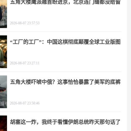
五角大楼鹰派翘首盼进京，北京连门缝都没给留
2026-08-07 23:57:53
“工厂的工厂”：中国这棋彻底颠覆全球工业版图
2026-08-07 23:27:11
五角大楼吓唬中俄？这事恰恰暴露了美军的底裤
2026-08-07 23:50:46
胡塞这一炸，我终于看懂伊朗总统昨天那句话了