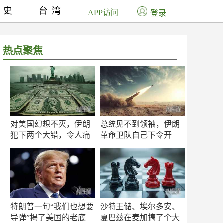
历史
台湾
APP访问
登录
热点聚焦
对美国幻想不灭，伊朗
总统见不到领袖，伊朗
犯下两个大错，令人痛
革命卫队自己下令开
心！
打？
特朗普一句“我们也想要
沙特王储、埃尔多安、
导弹”揭了美国的老底
夏巴兹在麦加搞了个大