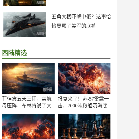
五角大楼吓唬中俄？这事恰
恰暴露了美军的底裤
西陆精选
菲律宾五天三闹，美航
报复来了！苏-57雷霆一
母压阵，布林肯说了大
击，7000吨粮船沉海底
实话