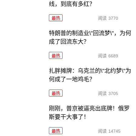
线，到底有多红？
最热
阅读
3770
特朗普的制造业\"回流梦\"，为何
成了回流东大？
最热
阅读
6689
扎胖摊牌：乌克兰的\"北约梦\"为
何成了一地鸡毛？
最热
阅读
3705
刚刚，普京被逼亮出底牌！俄罗
斯要干大事了！
最热
阅读
14745