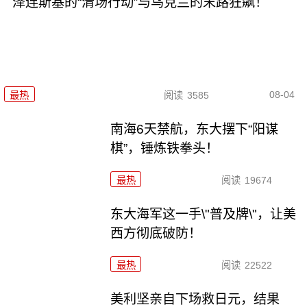
泽连斯基的“清场行动”与乌克兰的末路狂飙！
08-04
最热
阅读
3585
南海6天禁航，东大摆下“阳谋
棋”，锤炼铁拳头！
最热
阅读
19674
东大海军这一手\"普及牌\"，让美
西方彻底破防！
最热
阅读
22522
美利坚亲自下场救日元，结果