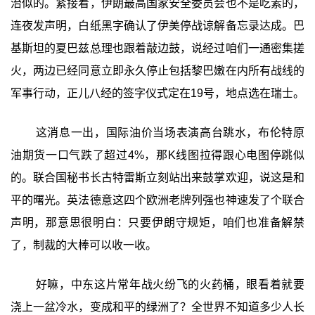
治似的。紧接着，伊朗最高国家安全委员会也不是吃素的，
连夜发声明，白纸黑字确认了伊美停战谅解备忘录达成。巴
基斯坦的夏巴兹总理也跟着敲边鼓，说经过咱们一通密集搓
火，两边已经同意立即永久停止包括黎巴嫩在内所有战线的
军事行动，正儿八经的签字仪式定在19号，地点选在瑞士。
这消息一出，国际油价当场表演高台跳水，布伦特原
油期货一口气跌了超过4%，那K线图拉得跟心电图停跳似
的。联合国秘书长古特雷斯立刻站出来鼓掌欢迎，说这是和
平的曙光。英法德意这四个欧洲老牌列强也神速发了个联合
声明，那意思很明白：只要伊朗守规矩，咱们也准备解禁
了，制裁的大棒可以收一收。
好嘛，中东这片常年战火纷飞的火药桶，眼看着就要
浇上一盆冷水，变成和平的绿洲了？全世界不知道多少人长