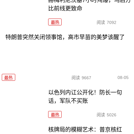
赫梅利尼茨基7小时殉爆，乌后方
比前线更致命
最热
阅读
7092
特朗普突然关闭领事馆，高市早苗的美梦该醒了
08-05
最热
阅读
9667
以色列内讧公开化！防长一句
话，军队不买账
最热
阅读
5026
核牌局的模糊艺术：普京核红