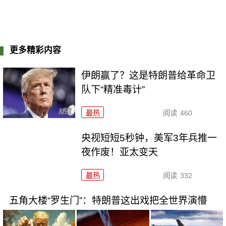
更多精彩内容
伊朗赢了？这是特朗普给革命卫
队下“精准毒计”
最热
阅读
460
央视短短5秒钟，美军3年兵推一
夜作废！亚太变天
最热
阅读
332
五角大楼“罗生门”：特朗普这出戏把全世界演懵