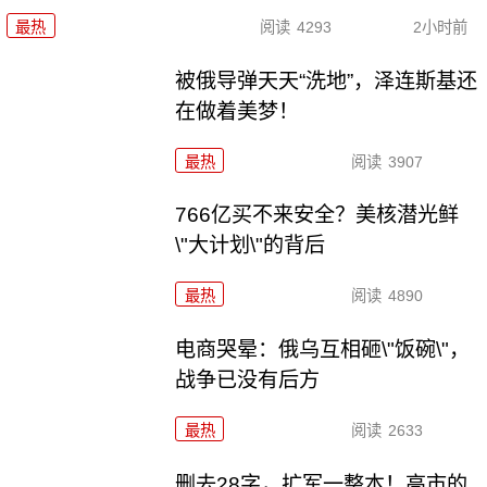
最热
阅读
4293
2小时前
被俄导弹天天“洗地”，泽连斯基还
在做着美梦！
最热
阅读
3907
766亿买不来安全？美核潜光鲜
\"大计划\"的背后
最热
阅读
4890
电商哭晕：俄乌互相砸\"饭碗\"，
战争已没有后方
最热
阅读
2633
删去28字，扩军一整本！高市的