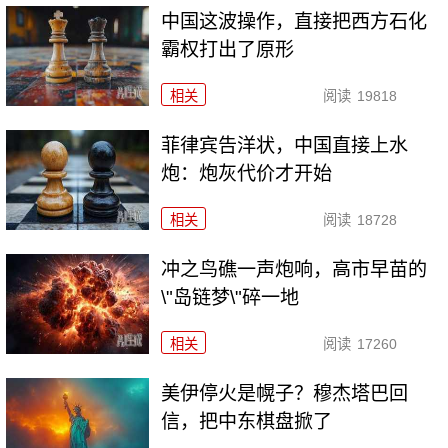
中国这波操作，直接把西方石化
霸权打出了原形
相关
阅读
19818
菲律宾告洋状，中国直接上水
炮：炮灰代价才开始
相关
阅读
18728
冲之鸟礁一声炮响，高市早苗的
\"岛链梦\"碎一地
相关
阅读
17260
美伊停火是幌子？穆杰塔巴回
信，把中东棋盘掀了