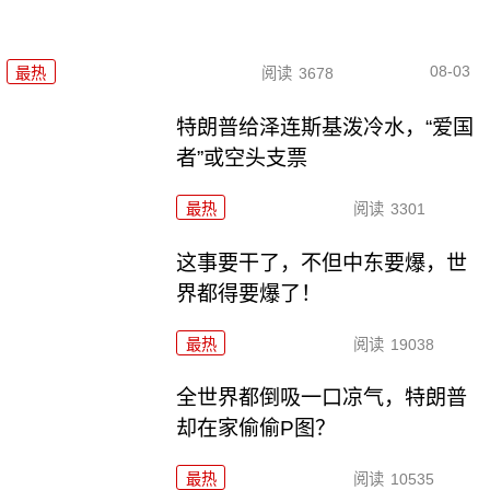
08-03
最热
阅读
3678
特朗普给泽连斯基泼冷水，“爱国
者”或空头支票
最热
阅读
3301
这事要干了，不但中东要爆，世
界都得要爆了！
最热
阅读
19038
全世界都倒吸一口凉气，特朗普
却在家偷偷P图？
最热
阅读
10535