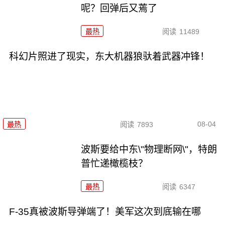
呢？回弹后又蔫了
最热
阅读
11489
科幻片照进了现实，东大机器狼驮着武器冲锋！
08-04
最热
阅读
7893
波斯要给中东\"物理断网\"，特朗
普忙递橄榄枝？
最热
阅读
6347
F-35真被波斯导弹端了！美军这次到底输在哪