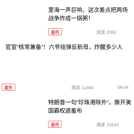
里海一声巨响，这次差点把两场
战争炸成一锅粥！
最热
阅读
8355
官宣“核常兼备”！六爷挂弹反航母，炸醒多少人
08-04
最热
阅读
11464
特朗普一句“珍珠港除外”，撕开美
国霸权遮羞布
最热
阅读
10543