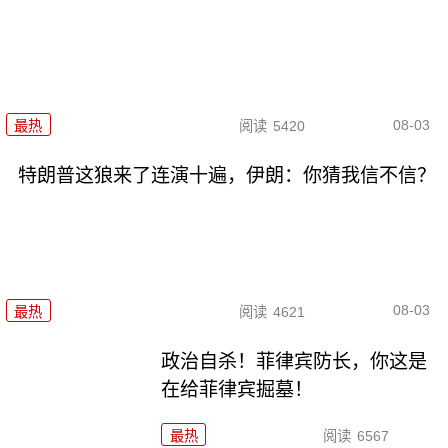
08-03
最热
阅读
5420
特朗普这狼来了连演十遍，伊朗：你猜我信不信？
08-03
最热
阅读
4621
政治自杀！菲律宾防长，你这是
在给菲律宾掘墓！
最热
阅读
6567