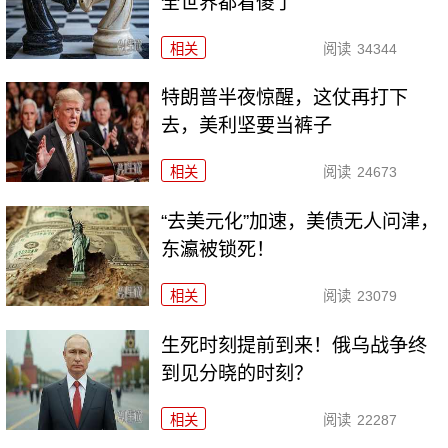
全世界都看傻了
相关
阅读
34344
特朗普半夜惊醒，这仗再打下
去，美利坚要当裤子
相关
阅读
24673
“去美元化”加速，美债无人问津，
东瀛被锁死！
相关
阅读
23079
生死时刻提前到来！俄乌战争终
到见分晓的时刻？
相关
阅读
22287