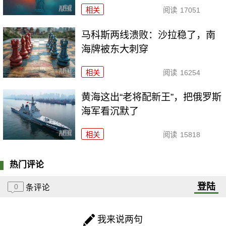
相关
阅读
17051
马科斯两线溃败：沙拉稳了，南
海牌被东大刺穿
相关
阅读
16254
黄海这出“老将配新王”，把俄罗斯
海军看沉默了
相关
阅读
15818
热门评论
登陆
0
条评论
我来说两句