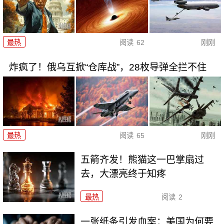
最热
阅读
62
刚刚
炸疯了！俄乌互掀“仓库战”，28枚导弹全拦不住
最热
阅读
65
刚刚
五箭齐发！熊猫这一巴掌扇过
去，大漂亮终于知疼
最热
阅读
2
一张纸条引发血案：美国为何要