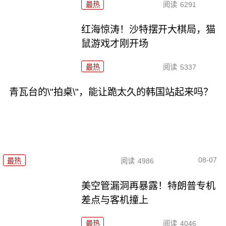
最热
阅读
6291
红海惊涛！沙特摆开大棋局，猫
鼠游戏才刚开场
最热
阅读
5337
青瓦台的\"拍桌\"，能让跪太久的韩国站起来吗？
08-07
最热
阅读
4986
美空管漏洞再暴露！特朗普专机
差点与客机撞上
最热
阅读
4046