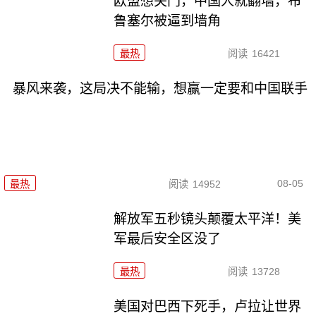
欧盟想关门，中国人就翻墙，布
鲁塞尔被逼到墙角
最热
阅读
16421
暴风来袭，这局决不能输，想赢一定要和中国联手
08-05
最热
阅读
14952
解放军五秒镜头颠覆太平洋！美
军最后安全区没了
最热
阅读
13728
美国对巴西下死手，卢拉让世界