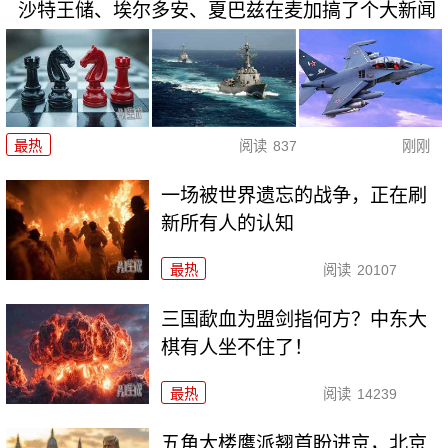
沙特王储、埃尔多安、夏巴兹在麦加搞了个大新闻
最热
阅读
837
刚刚
一场被世界遗忘的战争，正在刷
新所有人的认知
最热
阅读
20107
三国歃血为盟剑指何方？中东大
棋有人坐不住了！
最热
阅读
14239
五角大楼鹰派翘首盼进京，北京