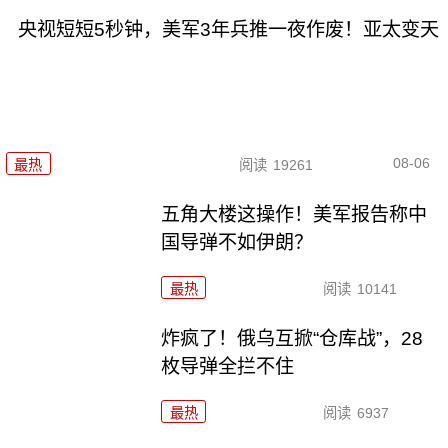
央视短短5秒钟，美军3年兵推一夜作废！亚太变天
08-06
最热
阅读
19261
五角大楼这操作！美军报告称中
国导弹不如伊朗？
最热
阅读
10141
炸疯了！俄乌互掀“仓库战”，28
枚导弹全拦不住
最热
阅读
6937