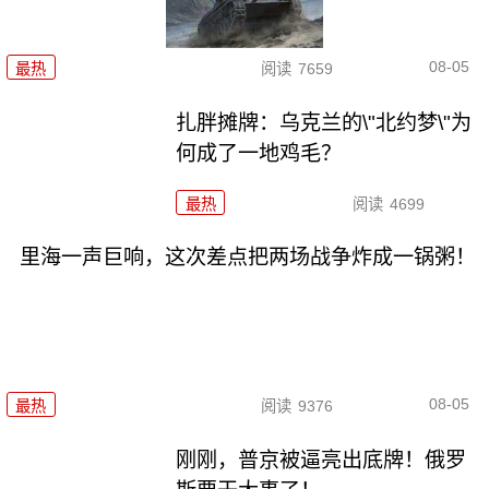
08-05
最热
阅读
7659
扎胖摊牌：乌克兰的\"北约梦\"为
何成了一地鸡毛？
最热
阅读
4699
里海一声巨响，这次差点把两场战争炸成一锅粥！
08-05
最热
阅读
9376
刚刚，普京被逼亮出底牌！俄罗