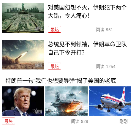
对美国幻想不灭，伊朗犯下两个
大错，令人痛心！
最热
阅读
951
总统见不到领袖，伊朗革命卫队
自己下令开打？
最热
阅读
1254
特朗普一句“我们也想要导弹”揭了美国的老底
最热
阅读
929
刚刚