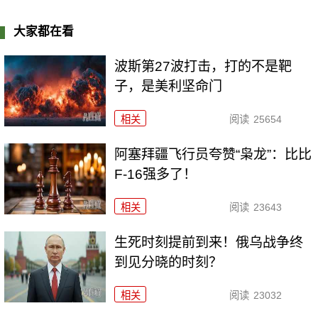
大家都在看
波斯第27波打击，打的不是靶
子，是美利坚命门
相关
阅读
25654
阿塞拜疆飞行员夸赞“枭龙”：比比
F-16强多了！
相关
阅读
23643
生死时刻提前到来！俄乌战争终
到见分晓的时刻？
相关
阅读
23032