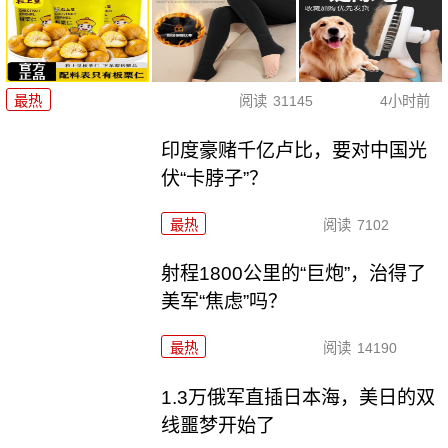
最热
阅读
31145
4小时前
印度豪赌千亿卢比，要对中国光
伏“卡脖子”？
最热
阅读
7102
射程1800公里的“巨炮”，治得了
美军“焦虑”吗？
最热
阅读
14190
1.3万俄军直插日本海，美日的双
线噩梦开始了