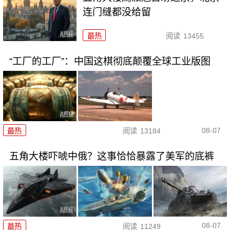
连门缝都没给留
最热
阅读
13455
“工厂的工厂”：中国这棋彻底颠覆全球工业版图
08-07
最热
阅读
13184
五角大楼吓唬中俄？这事恰恰暴露了美军的底裤
08-07
最热
阅读
11249