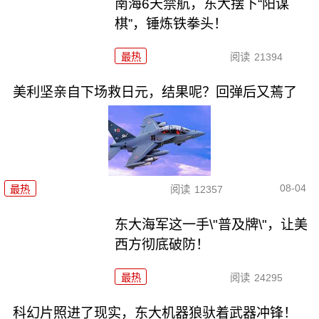
南海6天禁航，东大摆下“阳谋
棋”，锤炼铁拳头！
最热
阅读
21394
美利坚亲自下场救日元，结果呢？回弹后又蔫了
08-04
最热
阅读
12357
东大海军这一手\"普及牌\"，让美
西方彻底破防！
最热
阅读
24295
科幻片照进了现实，东大机器狼驮着武器冲锋！