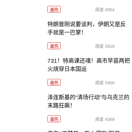
最热
阅读
6954
特朗普刚说要谈判，伊朗又是反
手就是一巴掌！
最热
阅读
5818
731！特高课还魂！高市早苗两把
火烧穿日本国运
最热
阅读
5406
泽连斯基的“清场行动”与乌克兰的
末路狂飙！
最热
阅读
4368