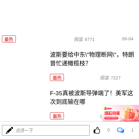
08-04
最热
阅读
8771
波斯要给中东\"物理断网\"，特朗
普忙递橄榄枝？
最热
阅读
7227
F-35真被波斯导弹端了！美军这
次到底输在哪
最热
阅读
7041
0
1
点评一下
马、特和好，美中期选举这盘大棋，水有多深？