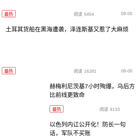
08-05
最热
阅读
5454
土耳其货船在黑海遭袭，泽连斯基又惹了大麻烦
08-05
最热
阅读
16281
赫梅利尼茨基7小时殉爆，乌后方
比前线更致命
最热
阅读
8133
以色列内讧公开化！防长一句
话，军队不买账