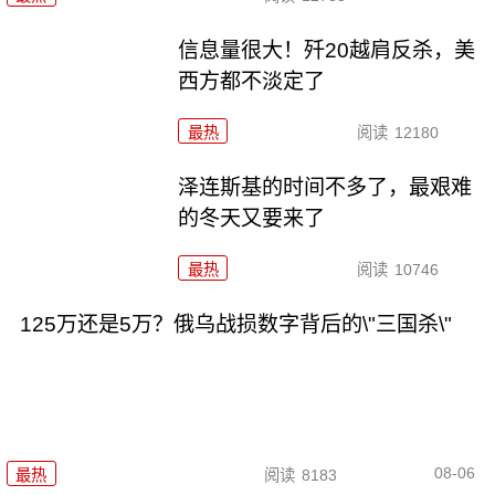
信息量很大！歼20越肩反杀，美
西方都不淡定了
最热
阅读
12180
泽连斯基的时间不多了，最艰难
的冬天又要来了
最热
阅读
10746
125万还是5万？俄乌战损数字背后的\"三国杀\"
08-06
最热
阅读
8183