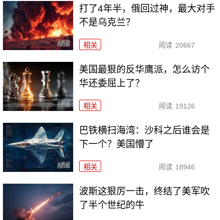
打了4年半，俄回过神，最大对手
不是乌克兰？
相关
阅读
20667
美国最狠的反华鹰派，怎么访个
华还委屈上了？
相关
阅读
19126
巴铁横扫海湾：沙科之后谁会是
下一个？美国懵了
相关
阅读
18946
波斯这狠厉一击，终结了美军吹
了半个世纪的牛