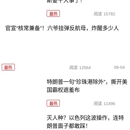
斯要干大事了！
最热
阅读
15782
官宣“核常兼备”！六爷挂弹反航母，炸醒多少人
08-04
最热
阅读
12564
特朗普一句“珍珠港除外”，撕开美
国霸权遮羞布
最热
阅读
11496
灭人种？以色列这波操作，连特
朗普面子都敢踩！