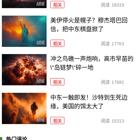
相关
阅读
18319
美伊停火是幌子？穆杰塔巴回
信，把中东棋盘掀了
相关
阅读
17763
冲之鸟礁一声炮响，高市早苗的
\"岛链梦\"碎一地
相关
阅读
17682
中东一触即发！沙特到生死边
缘，美国的饵太大了
相关
阅读
15313
热门评论