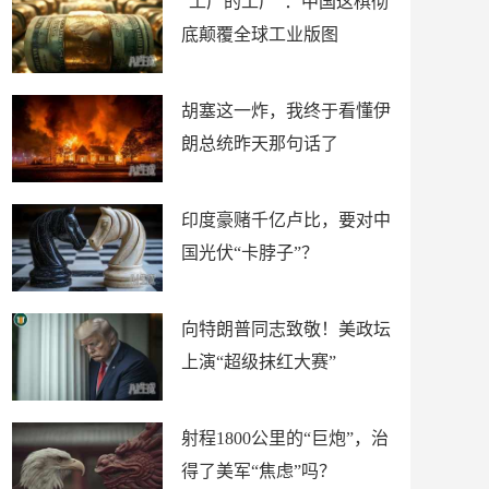
“工厂的工厂”：中国这棋彻
底颠覆全球工业版图
胡塞这一炸，我终于看懂伊
朗总统昨天那句话了
印度豪赌千亿卢比，要对中
国光伏“卡脖子”？
向特朗普同志致敬！美政坛
上演“超级抹红大赛”
射程1800公里的“巨炮”，治
得了美军“焦虑”吗？