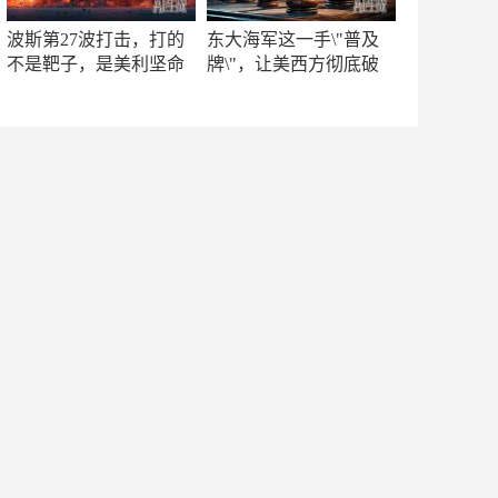
波斯第27波打击，打的
东大海军这一手\"普及
不是靶子，是美利坚命
牌\"，让美西方彻底破
门
防！