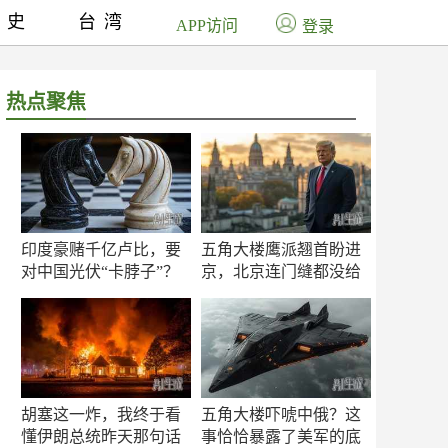
历史
台湾
APP访问
登录
热点聚焦
印度豪赌千亿卢比，要
五角大楼鹰派翘首盼进
对中国光伏“卡脖子”？
京，北京连门缝都没给
留
胡塞这一炸，我终于看
五角大楼吓唬中俄？这
懂伊朗总统昨天那句话
事恰恰暴露了美军的底