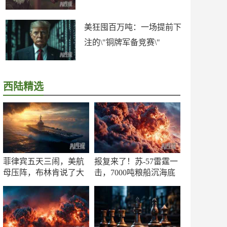
美狂囤百万吨：一场提前下
注的\"铜牌军备竞赛\"
西陆精选
菲律宾五天三闹，美航
报复来了！苏-57雷霆一
母压阵，布林肯说了大
击，7000吨粮船沉海底
实话