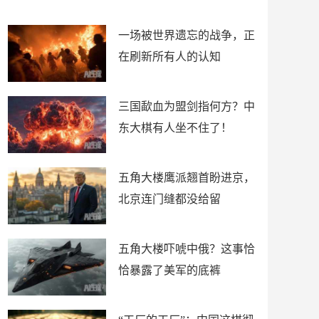
了
裤
一场被世界遗忘的战争，正
在刷新所有人的认知
三国歃血为盟剑指何方？中
东大棋有人坐不住了！
五角大楼鹰派翘首盼进京，
北京连门缝都没给留
五角大楼吓唬中俄？这事恰
恰暴露了美军的底裤