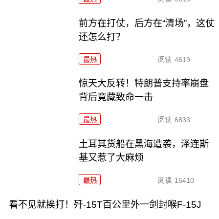
前方在打仗，后方在“清场”，这仗
还怎么打？
最热
阅读
4619
惊天大反转！特朗普支持率崩盘
背后竟藏致命一击
最热
阅读
6833
土耳其货船在黑海遭袭，泽连斯
基又惹了大麻烦
最热
阅读
15410
看不见就挨打！歼-15T百公里外一剑封喉F-15J