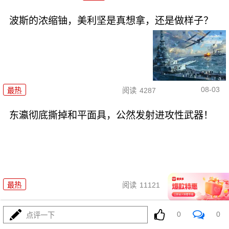
波斯的浓缩铀，美利坚是真想拿，还是做样子？
08-03
最热
阅读
4287
东瀛彻底撕掉和平面具，公然发射进攻性武器！
08-03
最热
阅读
11121
海锁波斯还不够，特朗普又生毒计，陆地也要封
0
0
点评一下