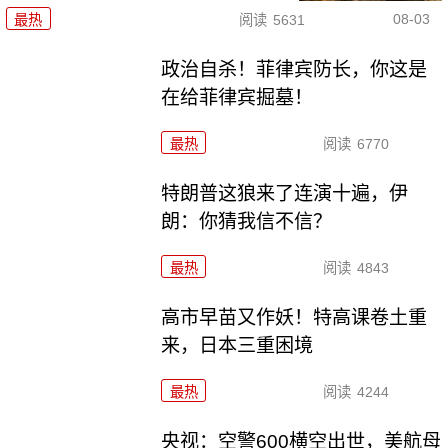
08-03
最热
阅读
5631
政治自杀！菲律宾防长，你这是
在给菲律宾掘墓！
最热
阅读
6770
特朗普这狼来了连演十遍，伊
朗：你猜我信不信？
最热
阅读
4843
高市早苗又作妖！特高课卷土重
来，日本三重困境
最热
阅读
4244
央视：空警600横空出世，美航母