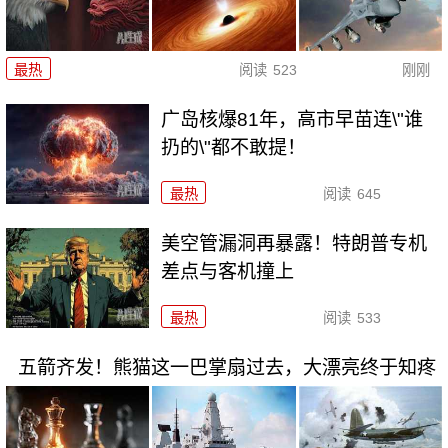
最热
阅读
523
刚刚
广岛核爆81年，高市早苗连\"谁
扔的\"都不敢提！
最热
阅读
645
美空管漏洞再暴露！特朗普专机
差点与客机撞上
最热
阅读
533
五箭齐发！熊猫这一巴掌扇过去，大漂亮终于知疼