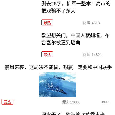
删去28字，扩军一整本！高市的
把戏骗不了东大
最热
阅读
4513
欧盟想关门，中国人就翻墙，布
鲁塞尔被逼到墙角
最热
阅读
14821
暴风来袭，这局决不能输，想赢一定要和中国联手
08-05
最热
阅读
13606
河水干了，欧洲的底裤露出来