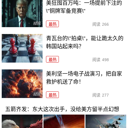
美狂囤百万吨：一场提前下注的
\"铜牌军备竞赛\"
最热
阅读
266
青瓦台的\"拍桌\"，能让跪太久的
韩国站起来吗？
最热
阅读
498
美利坚一场电子战演习，把自家
救护机送了命！
最热
阅读
277
五箭齐发：东大这次出手，没给美方留半点幻想