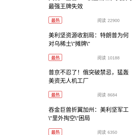
最强王牌失效
最热
阅读
22900
美利坚资源收割局：特朗普为何
对乌稀土\"摊牌\"
最热
阅读
10188
普京不忍了！俄突破禁忌，猛轰
美资无人机工厂
最热
阅读
8684
吞金巨兽折翼加州：美利坚军工
\"里外掏空\"困局
最热
阅读
6350