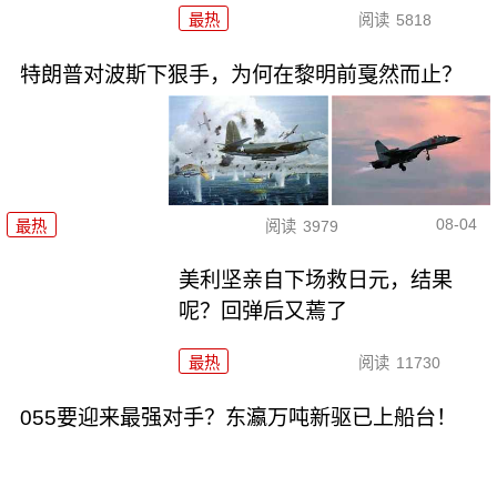
最热
阅读
5818
特朗普对波斯下狠手，为何在黎明前戛然而止？
08-04
最热
阅读
3979
美利坚亲自下场救日元，结果
呢？回弹后又蔫了
最热
阅读
11730
055要迎来最强对手？东瀛万吨新驱已上船台！