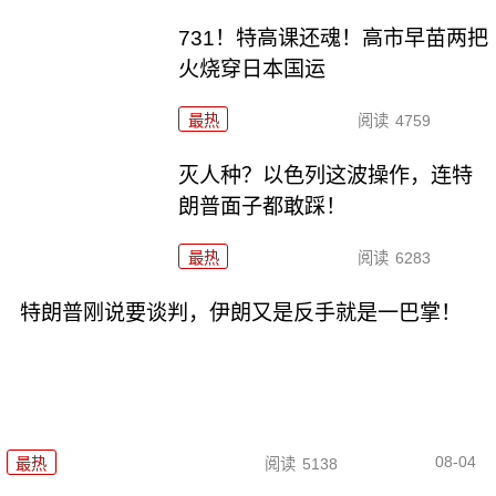
731！特高课还魂！高市早苗两把
火烧穿日本国运
最热
阅读
4759
灭人种？以色列这波操作，连特
朗普面子都敢踩！
最热
阅读
6283
特朗普刚说要谈判，伊朗又是反手就是一巴掌！
08-04
最热
阅读
5138