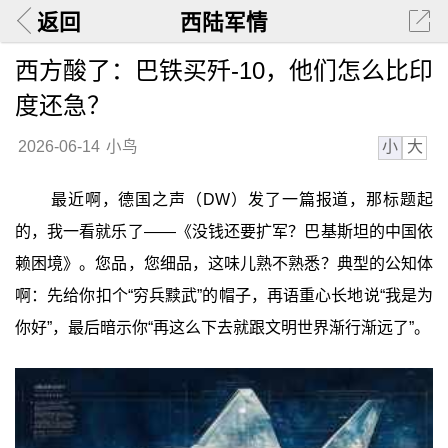
返回
西陆军情
西方酸了：巴铁买歼-10，他们怎么比印
度还急？
小
大
2026-06-14
小鸟
最近啊，德国之声（DW）发了一篇报道，那标题起
的，我一看就乐了——《没钱还要扩军？巴基斯坦的中国依
赖困境》。您品，您细品，这味儿熟不熟悉？典型的公知体
啊：先给你扣个“穷兵黩武”的帽子，再语重心长地说“我是为
你好”，最后暗示你“再这么下去就跟文明世界渐行渐远了”。