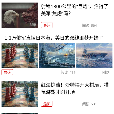
射程1800公里的“巨炮”，治得了
美军“焦虑”吗？
最热
阅读
854
1.3万俄军直插日本海，美日的双线噩梦开始了
最热
阅读
479
刚刚
红海惊涛！沙特摆开大棋局，猫
鼠游戏才刚开场
最热
阅读
531