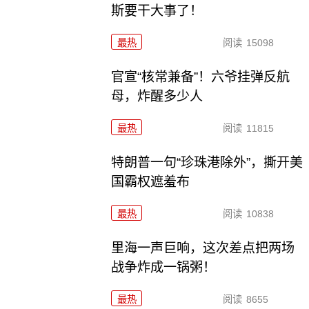
斯要干大事了！
最热
阅读
15098
官宣“核常兼备”！六爷挂弹反航
母，炸醒多少人
最热
阅读
11815
特朗普一句“珍珠港除外”，撕开美
国霸权遮羞布
最热
阅读
10838
里海一声巨响，这次差点把两场
战争炸成一锅粥！
最热
阅读
8655