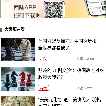
大家都在看
美国对盟友捅刀！中国这步棋，
全世界都看傻了
相关
阅读
34500
默茨的“川剧变脸”：德国政府对华
政策大转向？
相关
阅读
24331
“去美元化”加速，美债无人问津，