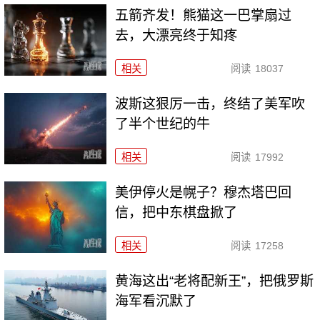
五箭齐发！熊猫这一巴掌扇过
去，大漂亮终于知疼
相关
阅读
18037
波斯这狠厉一击，终结了美军吹
了半个世纪的牛
相关
阅读
17992
美伊停火是幌子？穆杰塔巴回
信，把中东棋盘掀了
相关
阅读
17258
黄海这出“老将配新王”，把俄罗斯
海军看沉默了