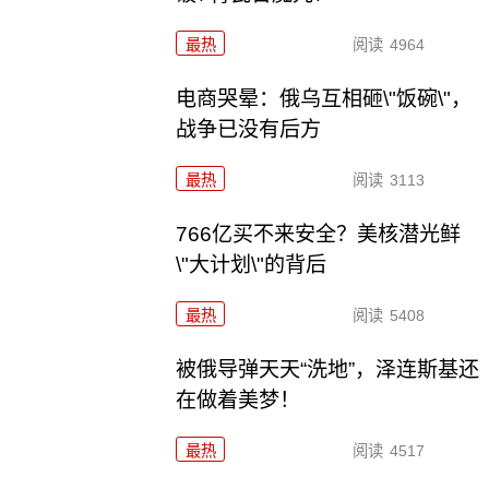
最热
阅读
4964
电商哭晕：俄乌互相砸\"饭碗\"，
战争已没有后方
最热
阅读
3113
766亿买不来安全？美核潜光鲜
\"大计划\"的背后
最热
阅读
5408
被俄导弹天天“洗地”，泽连斯基还
在做着美梦！
最热
阅读
4517