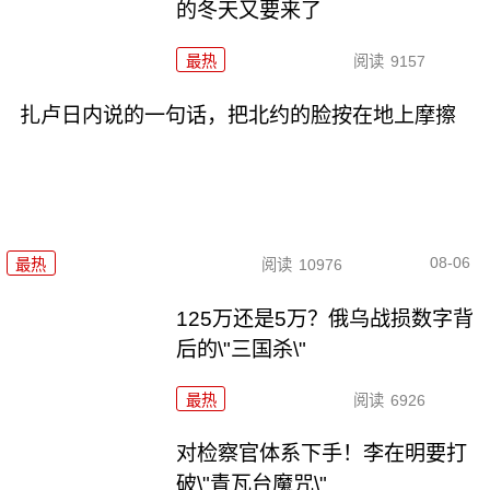
的冬天又要来了
最热
阅读
9157
扎卢日内说的一句话，把北约的脸按在地上摩擦
08-06
最热
阅读
10976
125万还是5万？俄乌战损数字背
后的\"三国杀\"
最热
阅读
6926
对检察官体系下手！李在明要打
破\"青瓦台魔咒\"