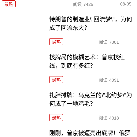
08-05
最热
阅读
7425
特朗普的制造业\"回流梦\"，为何
成了回流东大？
最热
阅读
7001
核牌局的模糊艺术：普京核红
线，到底有多红？
最热
阅读
4091
扎胖摊牌：乌克兰的\"北约梦\"为
何成了一地鸡毛？
最热
阅读
4018
刚刚，普京被逼亮出底牌！俄罗