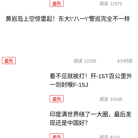
最热
阅读
12975
黄岩岛上空惊雷起！东大\"八一\"警巡完全不一样
最热
阅读
12295
4小时前
看不见就挨打！歼-15T百公里外
一剑封喉F-15J
最热
阅读
10198
印度满世界绕了一大圈，最后发
现还是中国好？
最热
阅读
9743