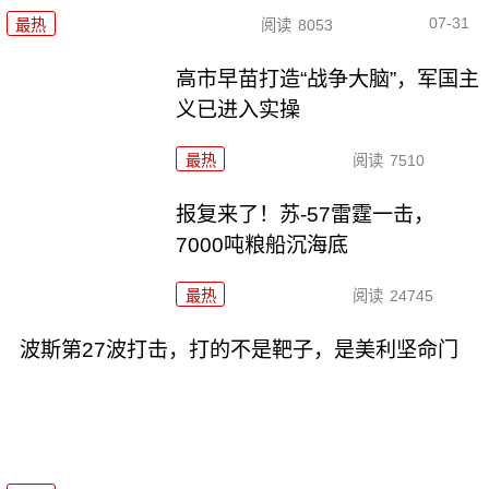
07-31
最热
阅读
8053
高市早苗打造“战争大脑”，军国主
义已进入实操
最热
阅读
7510
报复来了！苏-57雷霆一击，
7000吨粮船沉海底
最热
阅读
24745
波斯第27波打击，打的不是靶子，是美利坚命门