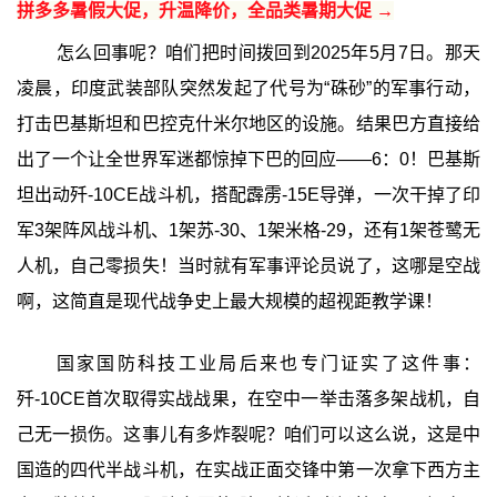
拼多多暑假大促，升温降价，全品类暑期大促 →
怎么回事呢？咱们把时间拨回到2025年5月7日。那天
凌晨，印度武装部队突然发起了代号为“硃砂”的军事行动，
打击巴基斯坦和巴控克什米尔地区的设施。结果巴方直接给
出了一个让全世界军迷都惊掉下巴的回应——6：0！巴基斯
坦出动歼-10CE战斗机，搭配霹雳-15E导弹，一次干掉了印
军3架阵风战斗机、1架苏-30、1架米格-29，还有1架苍鹭无
人机，自己零损失！当时就有军事评论员说了，这哪是空战
啊，这简直是现代战争史上最大规模的超视距教学课！
国家国防科技工业局后来也专门证实了这件事：
歼-10CE首次取得实战战果，在空中一举击落多架战机，自
己无一损伤。这事儿有多炸裂呢？咱们可以这么说，这是中
国造的四代半战斗机，在实战正面交锋中第一次拿下西方主