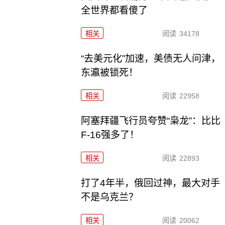
全世界都看傻了
相关
阅读
34178
“去美元化”加速，美债无人问津，
东瀛被锁死！
相关
阅读
22958
阿塞拜疆飞行员夸赞“枭龙”：比比
F-16强多了！
相关
阅读
22893
打了4年半，俄回过神，最大对手
不是乌克兰？
相关
阅读
20062