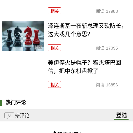
相关
阅读
17988
泽连斯基一夜斩总理又砍防长，
这大戏几个意思？
相关
阅读
17095
美伊停火是幌子？穆杰塔巴回
信，把中东棋盘掀了
相关
阅读
16856
热门评论
登陆
0
条评论