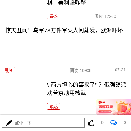
棋，美利坚咋整
最热
阅读
12260
惊天丑闻！乌军78万件军火人间蒸发，欧洲吓坏
07-31
最热
阅读
10908
\"西方担心的事来了\"？俄强硬派
劝普京动用核武
最热
阅读
9165
沙特2座炼油厂火光冲天，中东这个火药桶爆燃
0
0
点评一下