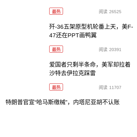
最热
阅读
26525
歼-36五架原型机轮番上天，美F-
47还在PPT画鸭翼
最热
阅读
20391
爱国者只剩半条命，美军却拉着
沙特去伊拉克踩雷
最热
阅读
11707
特朗普官宣“哈马斯缴械”，内塔尼亚胡不认账