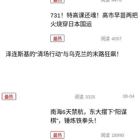
最热
阅读
4476
731！特高课还魂！高市早苗两把
火烧穿日本国运
最热
阅读
4097
泽连斯基的“清场行动”与乌克兰的末路狂飙！
08-04
最热
阅读
3325
南海6天禁航，东大摆下“阳谋
棋”，锤炼铁拳头！
最热
阅读
18990