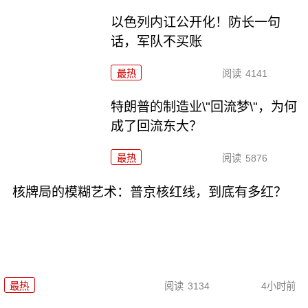
以色列内讧公开化！防长一句
话，军队不买账
最热
阅读
4141
特朗普的制造业\"回流梦\"，为何
成了回流东大？
最热
阅读
5876
核牌局的模糊艺术：普京核红线，到底有多红？
最热
阅读
3134
4小时前