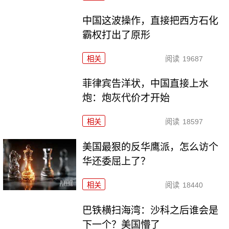
中国这波操作，直接把西方石化
霸权打出了原形
相关
阅读
19687
菲律宾告洋状，中国直接上水
炮：炮灰代价才开始
相关
阅读
18597
美国最狠的反华鹰派，怎么访个
华还委屈上了？
相关
阅读
18440
巴铁横扫海湾：沙科之后谁会是
下一个？美国懵了