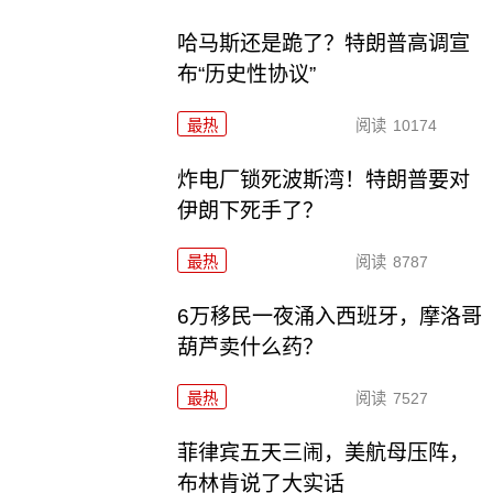
哈马斯还是跪了？特朗普高调宣
布“历史性协议”
最热
阅读
10174
炸电厂锁死波斯湾！特朗普要对
伊朗下死手了？
最热
阅读
8787
6万移民一夜涌入西班牙，摩洛哥
葫芦卖什么药？
最热
阅读
7527
菲律宾五天三闹，美航母压阵，
布林肯说了大实话