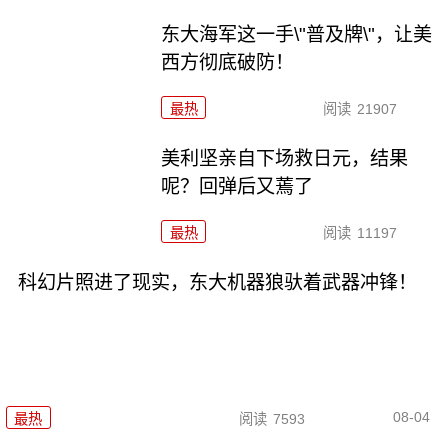
东大海军这一手\"普及牌\"，让美
西方彻底破防！
最热
阅读
21907
美利坚亲自下场救日元，结果
呢？回弹后又蔫了
最热
阅读
11197
科幻片照进了现实，东大机器狼驮着武器冲锋！
08-04
最热
阅读
7593