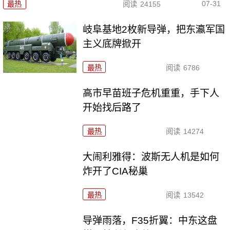
07-31
最热
阅读
24155
岐阜基地2枚新导弹，把东瀛军国
主义底牌掀开
最热
阅读
6786
高市早苗班子危机重重，手下人
开始找后路了
最热
阅读
14274
大闹利雅得：波斯无人机是如何
炸开了CIA秘巢
最热
阅读
13542
导弹雨落，F35折翼：中东这盘