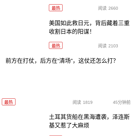
最热
阅读
2660
美国如此救日元，背后藏着三重
收割日本的阳谋！
最热
阅读
2103
前方在打仗，后方在“清场”，这仗还怎么打？
最热
阅读
1819
45分钟前
土耳其货船在黑海遭袭，泽连斯
基又惹了大麻烦