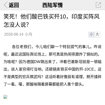
返回
西陆军情
笑死！他们酸巴铁买歼10，印度买阵风
怎没人说？
小
大
2026-06-14
小鸟
各位老铁们，今儿咱们聊一个特别提气的事儿。咋说
呢，最近这国际舆论场上，那可真是热闹得跟炸了锅似的。
为啥呢？因为德国DW跳出来了，冲着巴基斯坦就是一顿输
出，说人家穷得叮当响，还砸锅卖铁买中国的歼-10CE，这
不是典型的穷兵黩武吗？这话听着好像挺有道理，掰开揉碎
了一看，嚯，那酸味隔着屏幕都能把人熏个跟头。