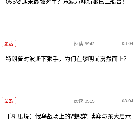
055要迎来最强对手？东瀛万吨新驱已上船台！
08-04
最热
阅读
9942
特朗普对波斯下狠手，为何在黎明前戛然而止？
08-04
最热
阅读
3515
千机压境：俄乌战场上的\"蜂群\"博弈与东大启示