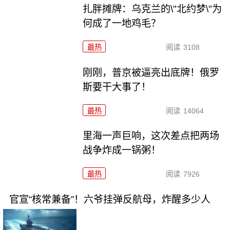
扎胖摊牌：乌克兰的\"北约梦\"为
何成了一地鸡毛？
最热
阅读
3108
刚刚，普京被逼亮出底牌！俄罗
斯要干大事了！
最热
阅读
14064
里海一声巨响，这次差点把两场
战争炸成一锅粥！
最热
阅读
7926
官宣“核常兼备”！六爷挂弹反航母，炸醒多少人