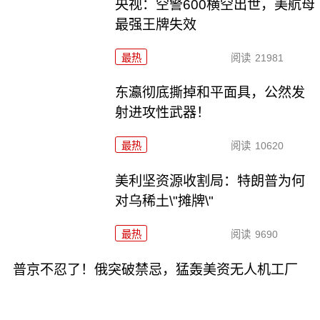
央视：空警600横空出世，美航母
最强王牌失效
最热
阅读
21981
东瀛彻底撕掉和平面具，公然发
射进攻性武器！
最热
阅读
10620
美利坚资源收割局：特朗普为何
对乌稀土\"摊牌\"
最热
阅读
9690
普京不忍了！俄突破禁忌，猛轰美资无人机工厂