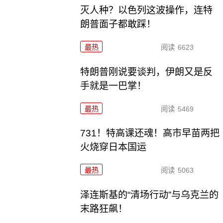
灭人种？以色列这波操作，连特
朗普面子都敢踩！
最热
阅读
6623
特朗普刚说要谈判，伊朗又是反
手就是一巴掌！
最热
阅读
5469
731！特高课还魂！高市早苗两把
火烧穿日本国运
最热
阅读
5063
泽连斯基的“清场行动”与乌克兰的
末路狂飙！