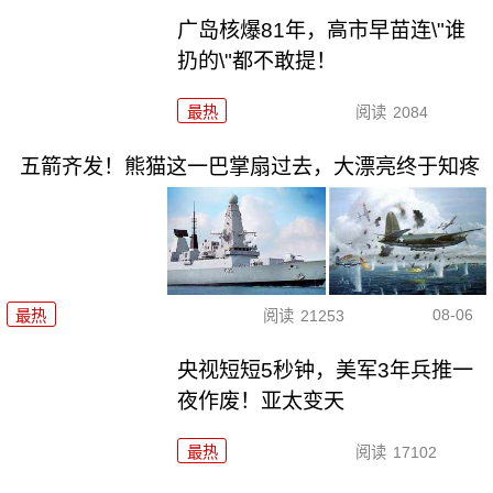
广岛核爆81年，高市早苗连\"谁
扔的\"都不敢提！
最热
阅读
2084
五箭齐发！熊猫这一巴掌扇过去，大漂亮终于知疼
08-06
最热
阅读
21253
央视短短5秒钟，美军3年兵推一
夜作废！亚太变天
最热
阅读
17102