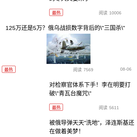
最热
阅读
10006
125万还是5万？俄乌战损数字背后的\"三国杀\"
08-06
最热
阅读
7569
对检察官体系下手！李在明要打
破\"青瓦台魔咒\"
最热
阅读
5611
被俄导弹天天“洗地”，泽连斯基还
在做着美梦！