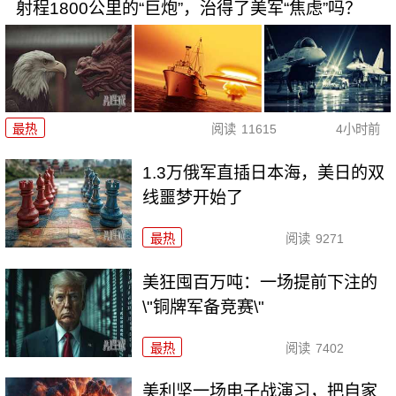
射程1800公里的“巨炮”，治得了美军“焦虑”吗？
最热
阅读
11615
4小时前
1.3万俄军直插日本海，美日的双
线噩梦开始了
最热
阅读
9271
美狂囤百万吨：一场提前下注的
\"铜牌军备竞赛\"
最热
阅读
7402
美利坚一场电子战演习，把自家