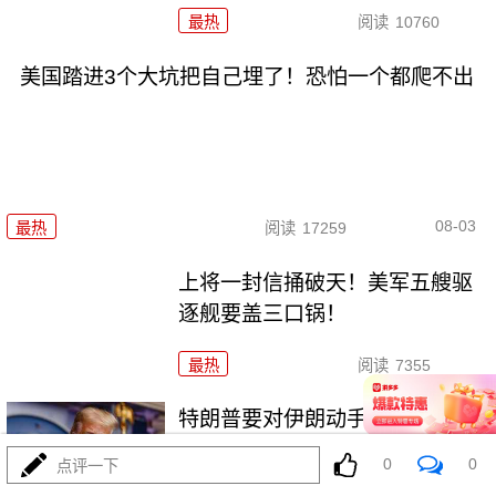
最热
阅读
10760
美国踏进3个大坑把自己埋了！恐怕一个都爬不出
08-03
最热
阅读
17259
上将一封信捅破天！美军五艘驱
逐舰要盖三口锅！
最热
阅读
7355
特朗普要对伊朗动手？最狠的还
没来，最骚的来了
0
0
点评一下