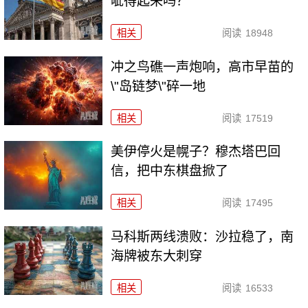
呲得起来吗？
相关
阅读
18948
冲之鸟礁一声炮响，高市早苗的
\"岛链梦\"碎一地
相关
阅读
17519
美伊停火是幌子？穆杰塔巴回
信，把中东棋盘掀了
相关
阅读
17495
马科斯两线溃败：沙拉稳了，南
海牌被东大刺穿
相关
阅读
16533