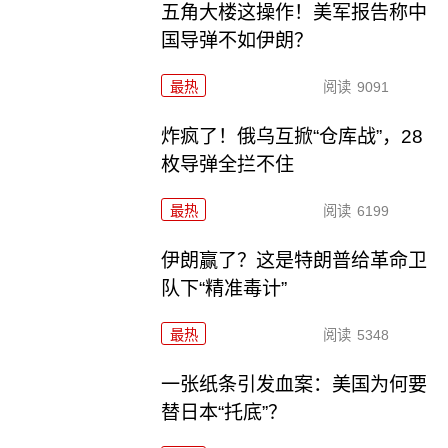
五角大楼这操作！美军报告称中
国导弹不如伊朗？
最热
阅读
9091
炸疯了！俄乌互掀“仓库战”，28
枚导弹全拦不住
最热
阅读
6199
伊朗赢了？这是特朗普给革命卫
队下“精准毒计”
最热
阅读
5348
一张纸条引发血案：美国为何要
替日本“托底”？