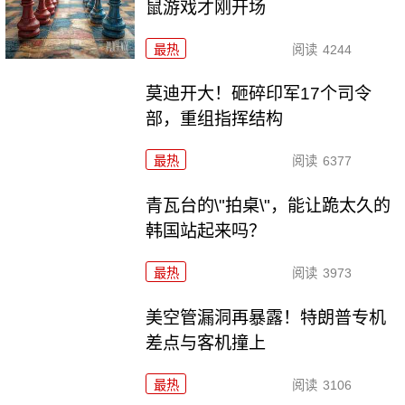
鼠游戏才刚开场
最热
阅读
4244
莫迪开大！砸碎印军17个司令
部，重组指挥结构
最热
阅读
6377
青瓦台的\"拍桌\"，能让跪太久的
韩国站起来吗？
最热
阅读
3973
美空管漏洞再暴露！特朗普专机
差点与客机撞上
最热
阅读
3106