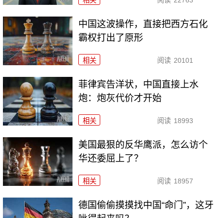
相关
阅读
22763
中国这波操作，直接把西方石化
霸权打出了原形
相关
阅读
20101
菲律宾告洋状，中国直接上水
炮：炮灰代价才开始
相关
阅读
18993
美国最狠的反华鹰派，怎么访个
华还委屈上了？
相关
阅读
18957
德国偷偷摸摸找中国“命门”，这牙