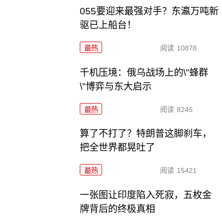
055要迎来最强对手？东瀛万吨新
驱已上船台！
最热
阅读
10878
千机压境：俄乌战场上的\"蜂群
\"博弈与东大启示
最热
阅读
8245
算了不打了？特朗普这脚刹车，
把全世界都晃吐了
最热
阅读
15421
一张图让印度陷入死寂，五枚金
牌背后的终极真相