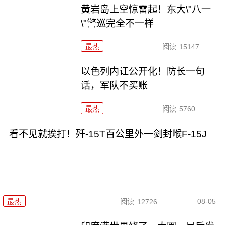
黄岩岛上空惊雷起！东大\"八一
\"警巡完全不一样
最热
阅读
15147
以色列内讧公开化！防长一句
话，军队不买账
最热
阅读
5760
看不见就挨打！歼-15T百公里外一剑封喉F-15J
08-05
最热
阅读
12726