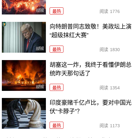
最热
阅读
1776
向特朗普同志致敬！美政坛上演
“超级抹红大赛”
最热
阅读
1830
胡塞这一炸，我终于看懂伊朗总
统昨天那句话了
最热
阅读
1354
印度豪赌千亿卢比，要对中国光
伏“卡脖子”？
最热
阅读
1173