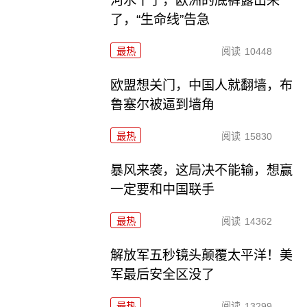
河水干了，欧洲的底裤露出来
了，“生命线”告急
最热
阅读
10448
欧盟想关门，中国人就翻墙，布
鲁塞尔被逼到墙角
最热
阅读
15830
暴风来袭，这局决不能输，想赢
一定要和中国联手
最热
阅读
14362
解放军五秒镜头颠覆太平洋！美
军最后安全区没了
最热
阅读
13299