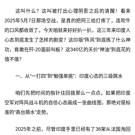
这叫什么？这叫被打出心理阴影之后的清醒！看来
2025年5月7日那场空战，是真的把阿三给打疼了，连吹牛
的口风都收敛了。今天咱就来好好扒一扒，这三年来印度人
心态到底发生了怎样的剧变？这印版“阵风”到底练了什么神
功，竟敢在歼-20面前叫板？这340亿的天价“神油”到底花的
值不值？
一、从“一打四”到“勉强单挑”：印度心态的三级跳水
咱们先把时间的指针往回拨那么一点点。如果把印度
空军对阵风战斗机的自信心态画成一张曲线图，那绝对是标
准的“高台跳水”走势。
2025年之前，尽管印度手里已经有了36架从法国淘回