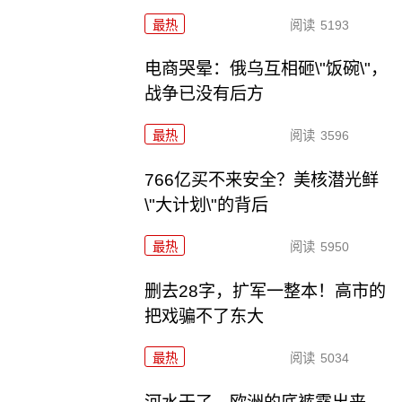
最热
阅读
5193
电商哭晕：俄乌互相砸\"饭碗\"，
战争已没有后方
最热
阅读
3596
766亿买不来安全？美核潜光鲜
\"大计划\"的背后
最热
阅读
5950
删去28字，扩军一整本！高市的
把戏骗不了东大
最热
阅读
5034