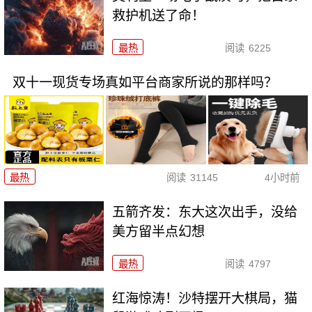
救护机送了命！
最热
阅读
6225
双十一现货专场真如平台商家所说的那样吗？
最热
阅读
31145
4小时前
五箭齐发：东大这次出手，没给
美方留半点幻想
最热
阅读
4797
红海惊涛！沙特摆开大棋局，猫