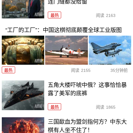
连门缝都没给留
最热
阅读
2163
“工厂的工厂”：中国这棋彻底颠覆全球工业版图
最热
阅读
2155
35分钟前
五角大楼吓唬中俄？这事恰恰暴
露了美军的底裤
最热
阅读
1865
三国歃血为盟剑指何方？中东大
棋有人坐不住了！