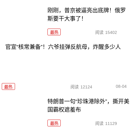
刚刚，普京被逼亮出底牌！俄罗
斯要干大事了！
最热
阅读
15402
官宣“核常兼备”！六爷挂弹反航母，炸醒多少人
08-04
最热
阅读
12124
特朗普一句“珍珠港除外”，撕开美
国霸权遮羞布
最热
阅读
11129