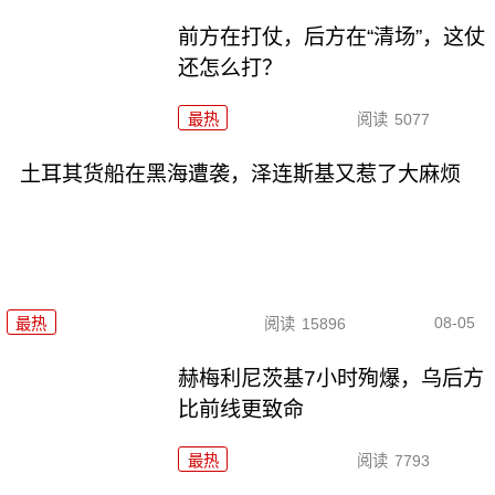
前方在打仗，后方在“清场”，这仗
还怎么打？
最热
阅读
5077
土耳其货船在黑海遭袭，泽连斯基又惹了大麻烦
08-05
最热
阅读
15896
赫梅利尼茨基7小时殉爆，乌后方
比前线更致命
最热
阅读
7793