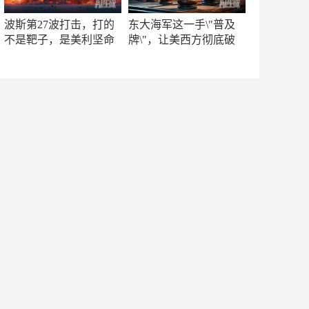
波斯第27波打击，打的
东大海军这一手\"普及
不是靶子，是美利坚命
牌\"，让美西方彻底破
门
防！