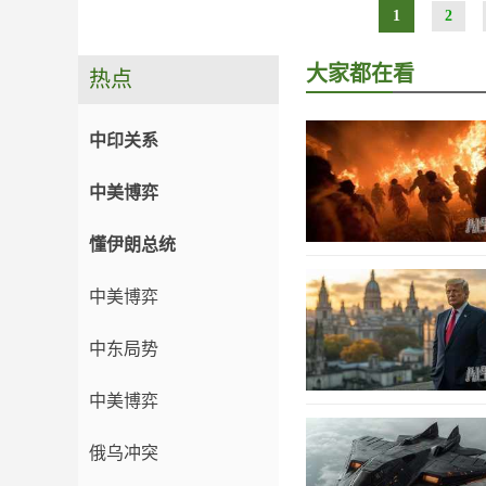
1
2
大家都在看
热点
中印关系
中美博弈
懂伊朗总统
中美博弈
中东局势
中美博弈
俄乌冲突