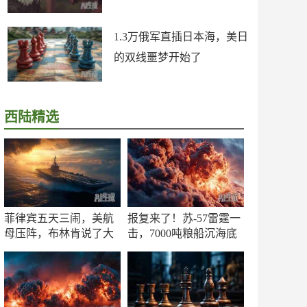
1.3万俄军直插日本海，美日
的双线噩梦开始了
西陆精选
菲律宾五天三闹，美航
报复来了！苏-57雷霆一
母压阵，布林肯说了大
击，7000吨粮船沉海底
实话