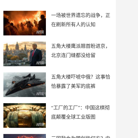
了
裤
一场被世界遗忘的战争，正
在刷新所有人的认知
五角大楼鹰派翘首盼进京，
北京连门缝都没给留
五角大楼吓唬中俄？这事恰
恰暴露了美军的底裤
“工厂的工厂”：中国这棋彻
底颠覆全球工业版图