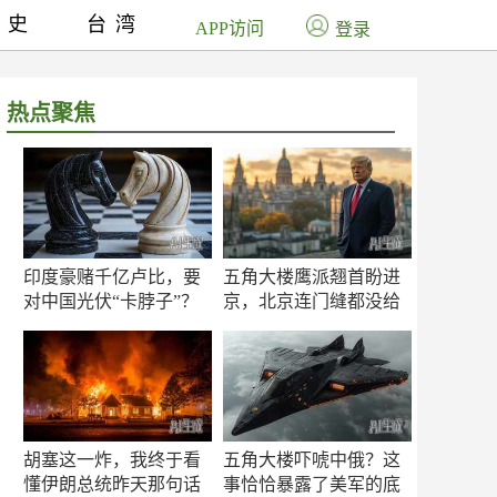
历史
台湾
APP访问
登录
热点聚焦
印度豪赌千亿卢比，要
五角大楼鹰派翘首盼进
对中国光伏“卡脖子”？
京，北京连门缝都没给
留
胡塞这一炸，我终于看
五角大楼吓唬中俄？这
懂伊朗总统昨天那句话
事恰恰暴露了美军的底