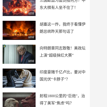
三国歃血为盟剑指何方？中
东大棋有人坐不住了！
胡塞这一炸，我终于看懂伊
朗总统昨天那句话了
向特朗普同志致敬！美政坛
上演“超级抹红大赛”
印度豪赌千亿卢比，要对中
国光伏“卡脖子”？
射程1800公里的“巨炮”，治
得了美军“焦虑”吗？